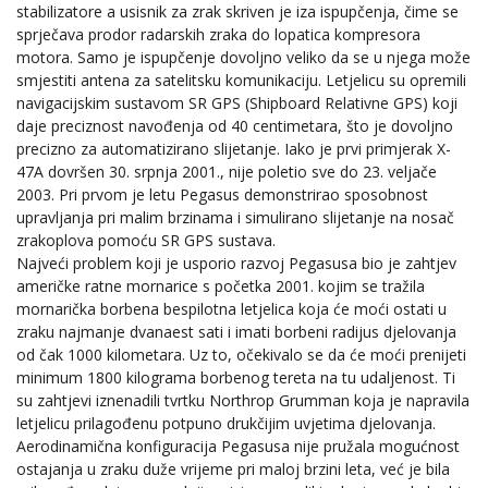
stabilizatore a usisnik za zrak skriven je iza ispupčenja, čime se
sprječava prodor radarskih zraka do lopatica kompresora
motora. Samo je ispupčenje dovoljno veliko da se u njega može
smjestiti antena za satelitsku komunikaciju. Letjelicu su opremili
navigacijskim sustavom SR GPS (Shipboard Relativne GPS) koji
daje preciznost navođenja od 40 centimetara, što je dovoljno
precizno za automatizirano slijetanje. Iako je prvi primjerak X-
47A dovršen 30. srpnja 2001., nije poletio sve do 23. veljače
2003. Pri prvom je letu Pegasus demonstrirao sposobnost
upravljanja pri malim brzinama i simulirano slijetanje na nosač
zrakoplova pomoću SR GPS sustava.
Najveći problem koji je usporio razvoj Pegasusa bio je zahtjev
američke ratne mornarice s početka 2001. kojim se tražila
mornarička borbena bespilotna letjelica koja će moći ostati u
zraku najmanje dvanaest sati i imati borbeni radijus djelovanja
od čak 1000 kilometara. Uz to, očekivalo se da će moći prenijeti
minimum 1800 kilograma borbenog tereta na tu udaljenost. Ti
su zahtjevi iznenadili tvrtku Northrop Grumman koja je napravila
letjelicu prilagođenu potpuno drukčijim uvjetima djelovanja.
Aerodinamična konfiguracija Pegasusa nije pružala mogućnost
ostajanja u zraku duže vrijeme pri maloj brzini leta, već je bila