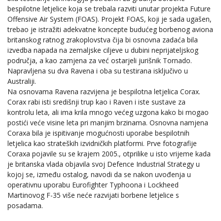
bespilotne letjelice koja se trebala razviti unutar projekta Future
Offensive Air System (FOAS). Projekt FOAS, koji je sada ugašen,
trebao je istražiti adekvatne koncepte budućeg borbenog aviona
britanskog ratnog zrakoplovstva čija bi osnovna zadaća bila
izvedba napada na zemaljske ciljeve u dubini neprijateljskog
područja, a kao zamjena za već ostarjeli jurišnik Tornado.
Napravljena su dva Ravena i oba su testirana isključivo u
Australiji.
Na osnovama Ravena razvijena je bespilotna letjelica Corax.
Corax rabi isti središnji trup kao i Raven i iste sustave za
kontrolu leta, ali ima krila mnogo većeg uzgona kako bi mogao
postići veće visine leta pri manjim brzinama. Osnovna namjena
Coraxa bila je ispitivanje mogućnosti uporabe bespilotnih
letjelica kao strateških izvidničkih platformi. Prve fotografije
Coraxa pojavile su se krajem 2005., otprilike u isto vrijeme kada
je britanska vlada objavila svoj Defence Industrial Strategy u
kojoj se, između ostalog, navodi da se nakon uvođenja u
operativnu uporabu Eurofighter Typhoona i Lockheed
Martinovog F-35 više neće razvijati borbene letjelice s
posadama.