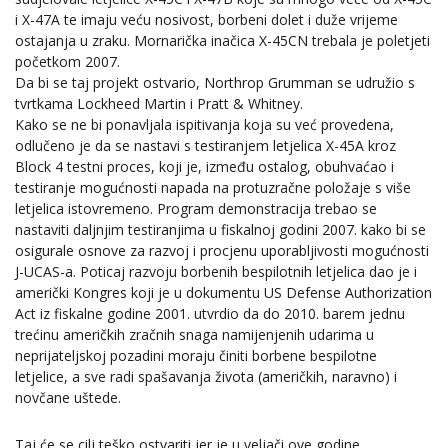
i X-47A te imaju veću nosivost, borbeni dolet i duže vrijeme
ostajanja u zraku. Mornarička inačica X-45CN trebala je poletjeti
početkom 2007.
Da bi se taj projekt ostvario, Northrop Grumman se udružio s
tvrtkama Lockheed Martin i Pratt & Whitney.
Kako se ne bi ponavljala ispitivanja koja su već provedena,
odlučeno je da se nastavi s testiranjem letjelica X-45A kroz
Block 4 testni proces, koji je, između ostalog, obuhvaćao i
testiranje mogućnosti napada na protuzračne položaje s više
letjelica istovremeno. Program demonstracija trebao se
nastaviti daljnjim testiranjima u fiskalnoj godini 2007. kako bi se
osigurale osnove za razvoj i procjenu uporabljivosti mogućnosti
J-UCAS-a. Poticaj razvoju borbenih bespilotnih letjelica dao je i
američki Kongres koji je u dokumentu US Defense Authorization
Act iz fiskalne godine 2001. utvrdio da do 2010. barem jednu
trećinu američkih zračnih snaga namijenjenih udarima u
neprijateljskoj pozadini moraju činiti borbene bespilotne
letjelice, a sve radi spašavanja života (američkih, naravno) i
novčane uštede.
Taj će se cilj teško ostvariti jer je u veljači ove godine