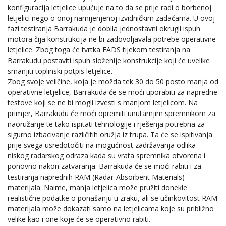
konfiguracija letjelice upućuje na to da se prije radi o borbenoj
letjelici nego o onoj namijenjenoj izvidničkim zadaćama. U ovoj
fazi testiranja Barrakuda je dobila jednostavni okrugli ispuh
motora čija konstrukcija ne bi zadovoljavala potrebe operativne
letjelice. Zbog toga će tvrtka EADS tijekom testiranja na
Barrakudu postaviti ispuh složenije konstrukcije koji će uvelike
smanjiti toplinski potpis letjelice.
Zbog svoje veličine, koja je možda tek 30 do 50 posto manja od
operativne letjelice, Barrakuda će se moći uporabiti za napredne
testove koji se ne bi mogli izvesti s manjom letjelicom. Na
primjer, Barrakudu će moći opremiti unutarnjim spremnikom za
naoružanje te tako ispitati tehnologije i rješenja potrebna za
sigurno izbacivanje različitih oružja iz trupa. Ta će se ispitivanja
prije svega usredotočiti na mogućnost zadržavanja odlika
niskog radarskog odraza kada su vrata spremnika otvorena i
ponovno nakon zatvaranja. Barrakuda će se moći rabiti i za
testiranja naprednih RAM (Radar-Absorbent Materials)
materijala. Naime, manja letjelica može pružiti donekle
realistične podatke o ponašanju u zraku, ali se učinkovitost RAM
materijala može dokazati samo na letjelicama koje su približno
velike kao i one koje će se operativno rabiti.