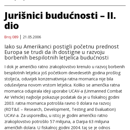
Jurišnici budućnosti – II.
dio
Broj 089
21.05.2006
Iako su Amerikanci postigli početnu prednost
Europa se trudi da ih dostigne u razvoju
borbenih bespilotnih letjelica budućnosti
I dok je američko ratno zrakoplovstvo krenulo u razvoj borbenih
bespilotnih letjelica još početkom devedesetih godina prošlog
stoljeća, oduvijek konzervativnija ratna mornarica nije bila
oduševljena novom vrstom letjelica. Koliko se američka ratna
mornarica odupirala ideji uporabe UCAV-a (Unmanned Combat
Air Vehicle) najbolje pokazuje podatak da je u fiskalnoj godini
2003. ratna mornarica potrošila ravno 0 dolara na razvoj
(RDT&E – Research, Development, Testing and Evaluation)
UCAV-a. Za usporedbu, u istoj je godini američko ratno
zrakoplovstvo potrošilo 57 milijuna, a Darpa 63 milijuna
američkih dolara. U fiskalnoj godini 2004. taj se je odnos