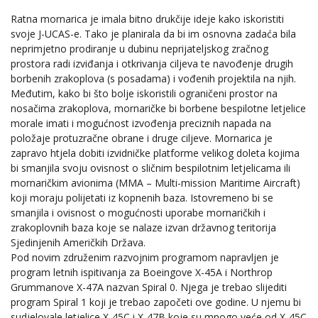
Ratna mornarica je imala bitno drukčije ideje kako iskoristiti
svoje J-UCAS-e. Tako je planirala da bi im osnovna zadaća bila
neprimjetno prodiranje u dubinu neprijateljskog zračnog
prostora radi izviđanja i otkrivanja ciljeva te navođenje drugih
borbenih zrakoplova (s posadama) i vođenih projektila na njih.
Međutim, kako bi što bolje iskoristili ograničeni prostor na
nosačima zrakoplova, mornaričke bi borbene bespilotne letjelice
morale imati i mogućnost izvođenja preciznih napada na
položaje protuzračne obrane i druge ciljeve. Mornarica je
zapravo htjela dobiti izvidničke platforme velikog doleta kojima
bi smanjila svoju ovisnost o sličnim bespilotnim letjelicama ili
mornaričkim avionima (MMA – Multi-mission Maritime Aircraft)
koji moraju polijetati iz kopnenih baza. Istovremeno bi se
smanjila i ovisnost o mogućnosti uporabe mornaričkih i
zrakoplovnih baza koje se nalaze izvan državnog teritorija
Sjedinjenih Američkih Država.
Pod novim združenim razvojnim programom napravljen je
program letnih ispitivanja za Boeingove X-45A i Northrop
Grummanove X-47A nazvan Spiral 0. Njega je trebao slijediti
program Spiral 1 koji je trebao započeti ove godine. U njemu bi
sudjelovale letjelice X-45C i X-47B koje su mnogo veće od X-45C