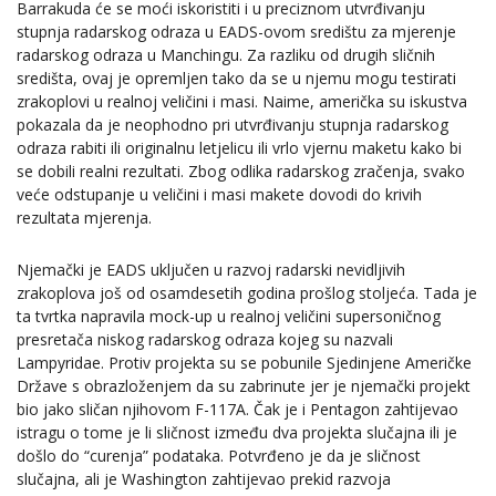
Barrakuda će se moći iskoristiti i u preciznom utvrđivanju
stupnja radarskog odraza u EADS-ovom središtu za mjerenje
radarskog odraza u Manchingu. Za razliku od drugih sličnih
središta, ovaj je opremljen tako da se u njemu mogu testirati
zrakoplovi u realnoj veličini i masi. Naime, američka su iskustva
pokazala da je neophodno pri utvrđivanju stupnja radarskog
odraza rabiti ili originalnu letjelicu ili vrlo vjernu maketu kako bi
se dobili realni rezultati. Zbog odlika radarskog zračenja, svako
veće odstupanje u veličini i masi makete dovodi do krivih
rezultata mjerenja.
Njemački je EADS uključen u razvoj radarski nevidljivih
zrakoplova još od osamdesetih godina prošlog stoljeća. Tada je
ta tvrtka napravila mock-up u realnoj veličini supersoničnog
presretača niskog radarskog odraza kojeg su nazvali
Lampyridae. Protiv projekta su se pobunile Sjedinjene Američke
Države s obrazloženjem da su zabrinute jer je njemački projekt
bio jako sličan njihovom F-117A. Čak je i Pentagon zahtijevao
istragu o tome je li sličnost između dva projekta slučajna ili je
došlo do “curenja” podataka. Potvrđeno je da je sličnost
slučajna, ali je Washington zahtijevao prekid razvoja