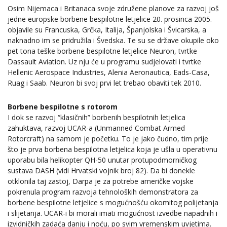
Osim Nijemaca i Britanaca svoje združene planove za razvoj još
jedne europske borbene bespilotne letjelice 20. prosinca 2005.
objavile su Francuska, Grčka, Italija, Španjolska i Švicarska, a
naknadno im se pridružila i Švedska. Te su se države okupile oko
pet tona teške borbene bespilotne letjelice Neuron, tvrtke
Dassault Aviation. Uz nju će u programu sudjelovati i tvrtke
Hellenic Aerospace Industries, Alenia Aeronautica, Eads-Casa,
Ruag i Saab. Neuron bi svoj prvi let trebao obaviti tek 2010.
Borbene bespilotne s rotorom
I dok se razvoj “klasičnih” borbenih bespilotnih letjelica
zahuktava, razvoj UCAR-a (Unmanned Combat Armed
Rotorcraft) na samom je početku. To je jako čudno, tim prije
što je prva borbena bespilotna letjelica koja je ušla u operativnu
uporabu bila helikopter QH-50 unutar protupodmorničkog
sustava DASH (vidi Hrvatski vojnik broj 82). Da bi donekle
otklonila taj zastoj, Darpa je za potrebe američke vojske
pokrenula program razvoja tehnoloških demonstratora za
borbene bespilotne letjelice s mogućnošću okomitog polijetanja
i slijetanja. UCAR-i bi morali imati mogućnost izvedbe napadnih i
izvidničkih zadaća danju i noću, po svim vremenskim uvjetima.