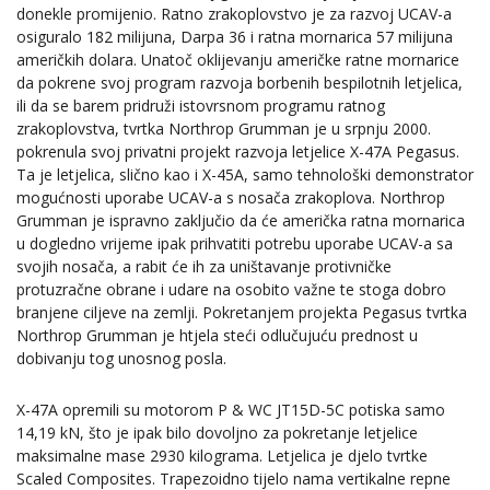
donekle promijenio. Ratno zrakoplovstvo je za razvoj UCAV-a
osiguralo 182 milijuna, Darpa 36 i ratna mornarica 57 milijuna
američkih dolara. Unatoč oklijevanju američke ratne mornarice
da pokrene svoj program razvoja borbenih bespilotnih letjelica,
ili da se barem pridruži istovrsnom programu ratnog
zrakoplovstva, tvrtka Northrop Grumman je u srpnju 2000.
pokrenula svoj privatni projekt razvoja letjelice X-47A Pegasus.
Ta je letjelica, slično kao i X-45A, samo tehnološki demonstrator
mogućnosti uporabe UCAV-a s nosača zrakoplova. Northrop
Grumman je ispravno zaključio da će američka ratna mornarica
u dogledno vrijeme ipak prihvatiti potrebu uporabe UCAV-a sa
svojih nosača, a rabit će ih za uništavanje protivničke
protuzračne obrane i udare na osobito važne te stoga dobro
branjene ciljeve na zemlji. Pokretanjem projekta Pegasus tvrtka
Northrop Grumman je htjela steći odlučujuću prednost u
dobivanju tog unosnog posla.
X-47A opremili su motorom P & WC JT15D-5C potiska samo
14,19 kN, što je ipak bilo dovoljno za pokretanje letjelice
maksimalne mase 2930 kilograma. Letjelica je djelo tvrtke
Scaled Composites. Trapezoidno tijelo nama vertikalne repne