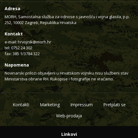
Adresa
MORH, Samostalna služba za odnose s javnošću i vojna glasila, p.p.
252, 10002 Zagreb, Republika Hrvatska
Kontakt
e-mail:
hrvojnik@morh.hr
tel: 0752 24 302
fax: 385 1/3784 322
Napomena
Novinarski prilozi objavljeni u Hrvatskom vojniku nisu službeni stav
Ministarstva obrane RH. Rukopise i fotografije ne vraćamo.
Kontakti
Marketing
Impressum
Pretplati se
Web-prodaja
Linkovi