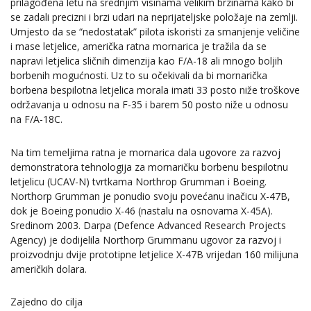
prilagođena letu na srednjim visinama velikim brzinama kako bi
se zadali precizni i brzi udari na neprijateljske položaje na zemlji.
Umjesto da se “nedostatak” pilota iskoristi za smanjenje veličine
i mase letjelice, američka ratna mornarica je tražila da se
napravi letjelica sličnih dimenzija kao F/A-18 ali mnogo boljih
borbenih mogućnosti. Uz to su očekivali da bi mornarička
borbena bespilotna letjelica morala imati 33 posto niže troškove
održavanja u odnosu na F-35 i barem 50 posto niže u odnosu
na F/A-18C.
Na tim temeljima ratna je mornarica dala ugovore za razvoj
demonstratora tehnologija za mornaričku borbenu bespilotnu
letjelicu (UCAV-N) tvrtkama Northrop Grumman i Boeing.
Northorp Grumman je ponudio svoju povećanu inačicu X-47B,
dok je Boeing ponudio X-46 (nastalu na osnovama X-45A).
Sredinom 2003. Darpa (Defence Advanced Research Projects
Agency) je dodijelila Northorp Grummanu ugovor za razvoj i
proizvodnju dvije prototipne letjelice X-47B vrijedan 160 milijuna
američkih dolara.
Zajedno do cilja