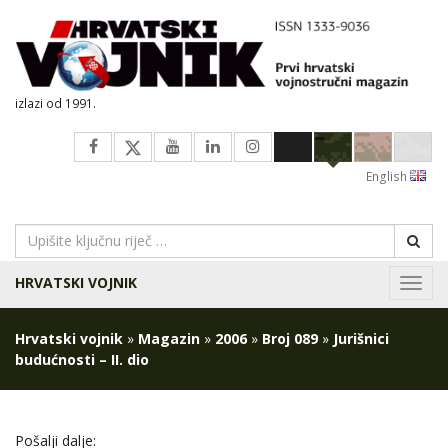
izlazi od 1991.
English
HRVATSKI VOJNIK
Navig
Hrvatski vojnik
»
Magazin
»
2006
»
Broj 089
»
Jurišnici
budućnosti – II. dio
Pošalji dalje: