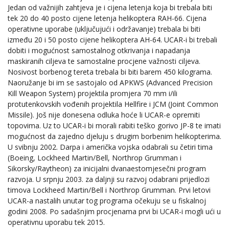
Jedan od važnijih zahtjeva je i cijena letenja koja bi trebala biti
tek 20 do 40 posto cijene letenja helikoptera RAH-66. Cijena
operativne uporabe (uključujući i održavanje) trebala bi biti
između 20 i 50 posto cijene helikoptera AH-64. UCAR-i bi trebali
dobiti i mogućnost samostalnog otkrivanja i napadanja
maskiranih ciljeva te samostalne procjene važnosti ciljeva.
Nosivost borbenog tereta trebala bi biti barem 450 kilograma.
Naoružanje bi im se sastojalo od APKWS (Advanced Precision
Kill Weapon System) projektila promjera 70 mm i/ili
protutenkovskih vođenih projektila Hellfire i JCM (Joint Common
Missile). Još nije donesena odluka hoće li UCAR-e opremiti
topovima. Uz to UCAR-i bi morali rabiti teško gorivo JP-8 te imati
mogućnost da zajedno djeluju s drugim borbenim helikopterima.
U svibnju 2002. Darpa i američka vojska odabrali su četiri tima
(Boeing, Lockheed Martin/Bell, Northrop Grumman i
Sikorsky/Raytheon) za inicijalni dvanaestomjesečni program
razvoja. U srpnju 2003. za daljnji su razvoj odabrani prijedlozi
timova Lockheed Martin/Bell i Northrop Grumman. Prvi letovi
UCAR-a nastalih unutar tog programa očekuju se u fiskalnoj
godini 2008. Po sadašnjim procjenama prvi bi UCAR-i mogli ući u
operativnu uporabu tek 2015.