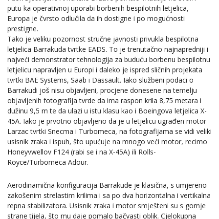
putu ka operativnoj uporabi borbenih bespilotnih letjelica,
Europa je čvrsto odlučila da ih dostigne i po mogućnosti
prestigne.
Tako je veliku pozornost stručne javnosti privukla bespilotna
letjelica Barrakuda tvrtke EADS. To je trenutačno najnapredniji i
najveći demonstrator tehnologija za buduću borbenu bespilotnu
letjelicu napravljen u Europi i daleko je ispred sličnih projekata
tvrtki BAE Systems, Saab i Dassault. Iako službeni podaci o
Barrakudi još nisu objavljeni, procjene donesene na temelju
objavljenih fotografija tvrde da ima raspon krila 8,75 metara i
dužinu 9,5 m te da ulazi u istu klasu kao i Boeingova letjelica X-
45A. Iako je prvotno objavljeno da je u letjelicu ugrađen motor
Larzac tvrtki Snecma i Turbomeca, na fotografijama se vidi veliki
usisnik zraka i ispuh, što upućuje na mnogo veći motor, recimo
Honeyvwellov F124 (rabi se i na X-45A) ili Rolls-
Royce/Turbomeca Adour.
Aerodinamična konfiguracija Barrakude je klasična, s umjereno
zakošenim strelastim krilima i sa po dva horizontalna i vertikalna
repna stabilizatora. Usisnik zraka i motor smješteni su s gornje
strane tijela, što mu daje pomalo bačvasti oblik. Cjelokupna