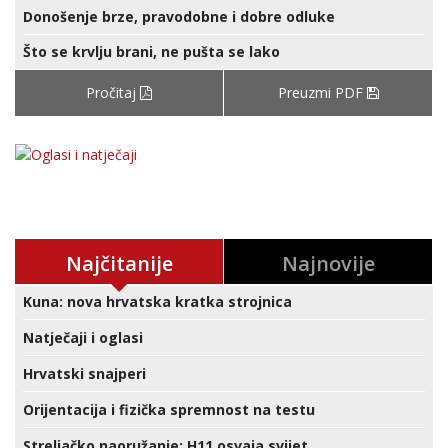
Donošenje brze, pravodobne i dobre odluke
Što se krvlju brani, ne pušta se lako
Pročitaj
Preuzmi PDF
Najčitanije
Najnovije
Kuna: nova hrvatska kratka strojnica
Natječaji i oglasi
Hrvatski snajperi
Orijentacija i fizička spremnost na testu
Streljačko naoružanje: H11 osvaja svijet