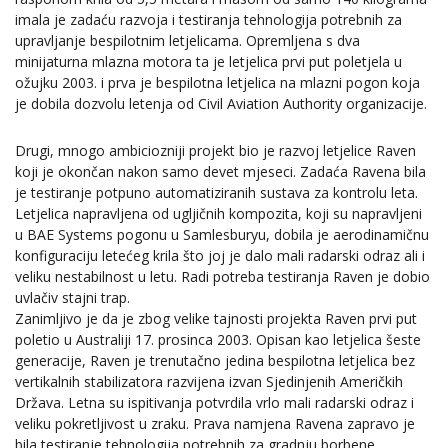
imala je zadaću razvoja i testiranja tehnologija potrebnih za
upravljanje bespilotnim letjelicama. Opremljena s dva
minijaturna mlazna motora ta je letjelica prvi put poletjela u
ožujku 2003. i prva je bespilotna letjelica na mlazni pogon koja
je dobila dozvolu letenja od Civil Aviation Authority organizacije.
Drugi, mnogo ambiciozniji projekt bio je razvoj letjelice Raven
koji je okončan nakon samo devet mjeseci. Zadaća Ravena bila
je testiranje potpuno automatiziranih sustava za kontrolu leta.
Letjelica napravljena od ugljičnih kompozita, koji su napravljeni
u BAE Systems pogonu u Samlesburyu, dobila je aerodinamičnu
konfiguraciju letećeg krila što joj je dalo mali radarski odraz ali i
veliku nestabilnost u letu. Radi potreba testiranja Raven je dobio
uvlačiv stajni trap.
Zanimljivo je da je zbog velike tajnosti projekta Raven prvi put
poletio u Australiji 17. prosinca 2003. Opisan kao letjelica šeste
generacije, Raven je trenutačno jedina bespilotna letjelica bez
vertikalnih stabilizatora razvijena izvan Sjedinjenih Američkih
Država. Letna su ispitivanja potvrdila vrlo mali radarski odraz i
veliku pokretljivost u zraku. Prava namjena Ravena zapravo je
bila testiranje tehnologija potrebnih za gradnju borbene