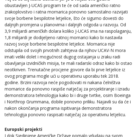
obustavljen J-UCAS program te će od sada američko ratno
zrakoplovstvo i ratna mornarica ponovno samostalno razvijati
svoje borbene bespilotne letjelice, što će sigurno dovesti do
daljnjih promjena u planovima i daljnjih odgoda u razvoju. Od
3,9 milijardi američkih dolara koliko J-UCAS ima na raspolaganju,
1,8 milijardi je dodijeljeno ratnoj mornarici kako bi nastavila
razvoj svoje borbene bespilotne letjelice. Mornarica nije
odstupila od svojih prvotnih zahtjeva da njihov UCAV-N mora
imati veliki dolet i mogućnost dugog ostajanja u zraku radi
obavljanja izvidničkih misija, te mali radarski odraz kako bi ostao
neotkriven. Trenutačne procjene govore da bi prve letjelice iz
ovog programa mogle ući u operativnu uporabu tek 2018.
godine. Brzini razvoja neće pogodovati ni nakana čelništva
mornarice da ponovno raspiše natječaj za projektiranje i izradu
demonstratora tehnologija kako bi i druge tvrtke, osim Boeinga
i Northrop Grummana, dobile ponovno priliku. Najavili su da će i
nakon okončanja programa ispitivanja demonstratora
tehnologija ponovno raspisati natječaj za operativnu letjelicu.
Europski projekti
I dok Sjedinjene Američke Države pomalo vrludaju na svom