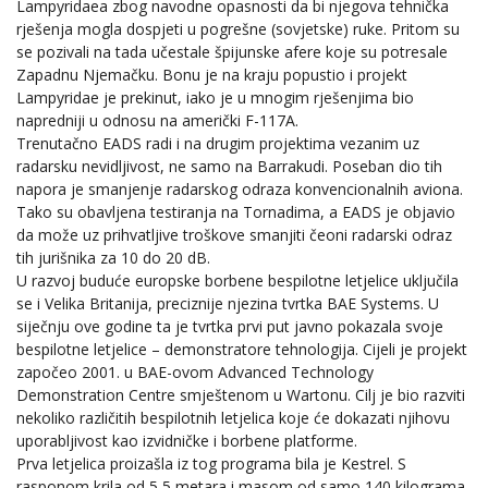
Lampyridaea zbog navodne opasnosti da bi njegova tehnička
rješenja mogla dospjeti u pogrešne (sovjetske) ruke. Pritom su
se pozivali na tada učestale špijunske afere koje su potresale
Zapadnu Njemačku. Bonu je na kraju popustio i projekt
Lampyridae je prekinut, iako je u mnogim rješenjima bio
napredniji u odnosu na američki F-117A.
Trenutačno EADS radi i na drugim projektima vezanim uz
radarsku nevidljivost, ne samo na Barrakudi. Poseban dio tih
napora je smanjenje radarskog odraza konvencionalnih aviona.
Tako su obavljena testiranja na Tornadima, a EADS je objavio
da može uz prihvatljive troškove smanjiti čeoni radarski odraz
tih jurišnika za 10 do 20 dB.
U razvoj buduće europske borbene bespilotne letjelice uključila
se i Velika Britanija, preciznije njezina tvrtka BAE Systems. U
siječnju ove godine ta je tvrtka prvi put javno pokazala svoje
bespilotne letjelice – demonstratore tehnologija. Cijeli je projekt
započeo 2001. u BAE-ovom Advanced Technology
Demonstration Centre smještenom u Wartonu. Cilj je bio razviti
nekoliko različitih bespilotnih letjelica koje će dokazati njihovu
uporabljivost kao izvidničke i borbene platforme.
Prva letjelica proizašla iz tog programa bila je Kestrel. S
rasponom krila od 5,5 metara i masom od samo 140 kilograma