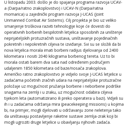
U listopadu 2003. došlo je do spajanja programa razvoja UCAV-
a (Darpa/ratno zrakoplovstvo) i UCAV-N (Darpa/ratna
mornarica) u zajednički program razvoja J-UCAS (Joint
Unmanned Combat Air Sistems). Cilj projekta je bio uz veliko
smanjenje troškova razviti tehnologije koje će dovesti do
operativnih borbenih bespilotnih letjelica sposobnih za uništenje
neprijateljskih protuzračnih sustava, uništavanje pojedinačnih
pokretnih i nepokretnih ciljeva te izviđanje. Svi su se složili da bi
nova letjelica morala imati borbeni radijus djelovanja od 2400
kilometara i nositi 2040 kilograma borbenog tereta. Uz to bi
morala ostati barem dva sata nad određenim područjem
udaljenim 1850 kilometara od baze/nosača zrakoplova.
Američko ratno zrakoplovstvo je vidjelo svoje J-UCAS letjelice u
zadaćama početnih zračnih udara na neprijateljske protuzračne
položaje uz mogućnost pružanja borbene i neborbene podrške
snagama na zemlji i u zraku, uz mogućnost odabira ciljeva
tijekom leta (automatizirano ili preko operatera u bazi). Vidjeli su
ih i u zadaćama održanja mira (peacekeeping missions) u kojima
bi, na primjer, mogli djelovati u održavanju zone neletenja tako
da uništavaju postavljenje raketne sustave zemlja-zrak koji bi
mogli ugroziti druge letjelice u obavljanju njihovih zadaća.