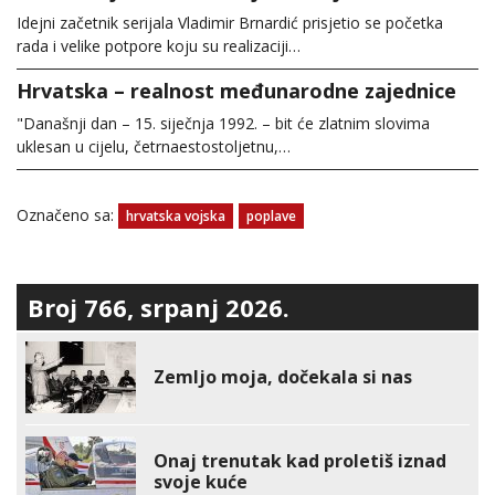
Idejni začetnik serijala Vladimir Brnardić prisjetio se početka
rada i velike potpore koju su realizaciji…
Hrvatska – realnost međunarodne zajednice
"Današnji dan – 15. siječnja 1992. – bit će zlatnim slovima
uklesan u cijelu, četrnaestostoljetnu,…
Označeno sa:
hrvatska vojska
poplave
Broj 766, srpanj 2026.
Zemljo moja, dočekala si nas
Onaj trenutak kad proletiš iznad
svoje kuće