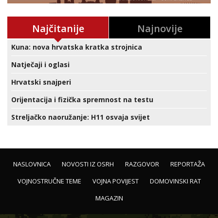
Najčitanije
Najnovije
Kuna: nova hrvatska kratka strojnica
Natječaji i oglasi
Hrvatski snajperi
Orijentacija i fizička spremnost na testu
Streljačko naoružanje: H11 osvaja svijet
NASLOVNICA
NOVOSTI IZ OSRH
RAZGOVOR
REPORTAŽA
VOJNOSTRUČNE TEME
VOJNA POVIJEST
DOMOVINSKI RAT
MAGAZIN