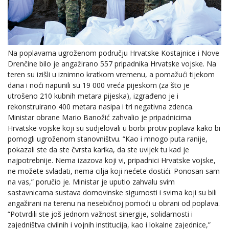
Na poplavama ugroženom području Hrvatske Kostajnice i Nove
Drenčine bilo je angažirano 557 pripadnika Hrvatske vojske. Na
teren su izišli u iznimno kratkom vremenu, a pomažući tijekom
dana i noći napunili su 19 000 vreća pijeskom (za što je
utrošeno 210 kubnih metara pijeska), izgrađeno je i
rekonstruirano 400 metara nasipa i tri negativna zdenca.
Ministar obrane Mario Banožić zahvalio je pripadnicima
Hrvatske vojske koji su sudjelovali u borbi protiv poplava kako bi
pomogli ugroženom stanovništvu. “Kao i mnogo puta ranije,
pokazali ste da ste čvrsta karika, da ste uvijek tu kad je
najpotrebnije. Nema izazova koji vi, pripadnici Hrvatske vojske,
ne možete svladati, nema cilja koji nećete dostići. Ponosan sam
na vas,” poručio je. Ministar je uputio zahvalu svim
sastavnicama sustava domovinske sigurnosti i svima koji su bili
angažirani na terenu na nesebičnoj pomoći u obrani od poplava.
“Potvrdili ste još jednom važnost sinergije, solidarnosti i
zajedništva civilnih i vojnih institucija, kao i lokalne zajednice,”