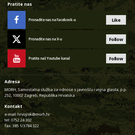
Pratite nas
Like
Pronađite nas na Facebook-u
Follow
Pronađite nas na X-u
Follow
Pratite naš Youtube kanal
Adresa
MORH, Samostalna služba za odnose s javnošću i vojna glasila, p.p.
252, 10002 Zagreb, Republika Hrvatska
Kontakt
e-mail:
hrvojnik@morh.hr
tel: 0752 24 302
fax: 385 1/3784 322