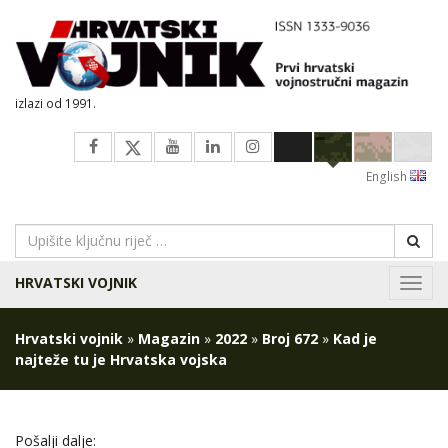
izlazi od 1991.
English
HRVATSKI VOJNIK
Navig
Hrvatski vojnik
»
Magazin
»
2022
»
Broj 672
»
Kad je
najteže tu je Hrvatska vojska
Pošalji dalje: