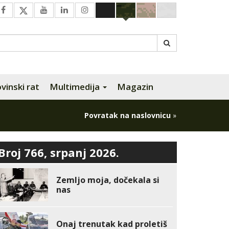
inski rat
Multimedija
Magazin
Povratak na naslovnicu
»
Broj 766, srpanj 2026.
Zemljo moja, dočekala si
nas
Onaj trenutak kad proletiš