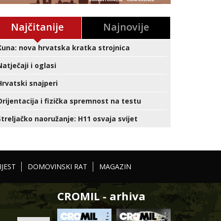
Najčitanije
Najnovije
Kuna: nova hrvatska kratka strojnica
Natječaji i oglasi
Hrvatski snajperi
Orijentacija i fizička spremnost na testu
Streljačko naoružanje: H11 osvaja svijet
IJEST
DOMOVINSKI RAT
MAGAZIN
CROMIL - arhiva