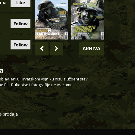
Like
k-u
Follow
Follow
ARHIVA
a
 objavljeni u Hrvatskom vojniku nisu službeni stav
e RH. Rukopise i fotografije ne vraćamo.
-prodaja