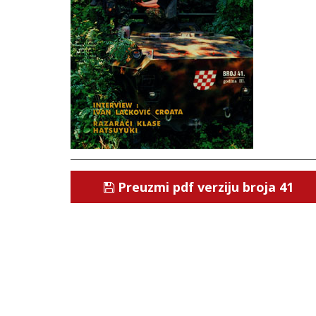
Preuzmi pdf verziju broja 41