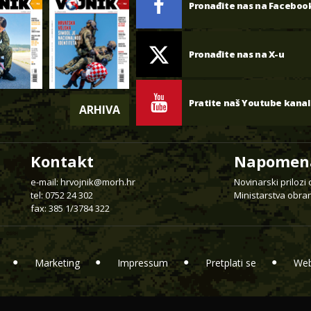
Pronađite nas na Faceboo
Pronađite nas na X-u
Pratite naš Youtube kanal
ARHIVA
Kontakt
Napomen
e-mail:
hrvojnik@morh.hr
Novinarski prilozi
tel: 0752 24 302
Ministarstva obran
fax: 385 1/3784 322
Marketing
Impressum
Pretplati se
Web