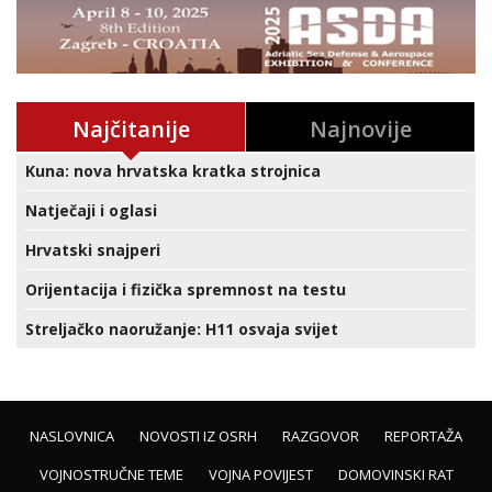
Najčitanije
Najnovije
Kuna: nova hrvatska kratka strojnica
Natječaji i oglasi
Hrvatski snajperi
Orijentacija i fizička spremnost na testu
Streljačko naoružanje: H11 osvaja svijet
NASLOVNICA
NOVOSTI IZ OSRH
RAZGOVOR
REPORTAŽA
VOJNOSTRUČNE TEME
VOJNA POVIJEST
DOMOVINSKI RAT