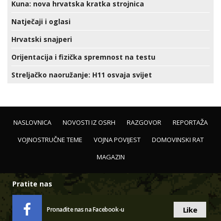
Kuna: nova hrvatska kratka strojnica
Natječaji i oglasi
Hrvatski snajperi
Orijentacija i fizička spremnost na testu
Streljačko naoružanje: H11 osvaja svijet
NASLOVNICA
NOVOSTI IZ OSRH
RAZGOVOR
REPORTAŽA
VOJNOSTRUČNE TEME
VOJNA POVIJEST
DOMOVINSKI RAT
MAGAZIN
Pratite nas
Like
Pronađite nas na Facebook-u