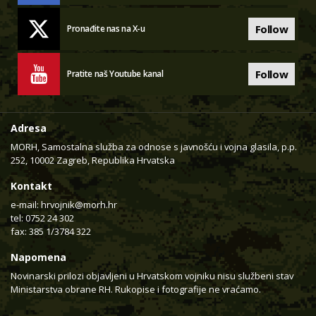
Follow
Pronađite nas na X-u
Follow
Pratite naš Youtube kanal
Adresa
MORH, Samostalna služba za odnose s javnošću i vojna glasila, p.p.
252, 10002 Zagreb, Republika Hrvatska
Kontakt
e-mail:
hrvojnik@morh.hr
tel: 0752 24 302
fax: 385 1/3784 322
Napomena
Novinarski prilozi objavljeni u Hrvatskom vojniku nisu službeni stav
Ministarstva obrane RH. Rukopise i fotografije ne vraćamo.