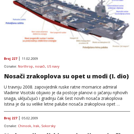
Broj 227
11.02.2009
Oznake:
Northrop
,
nosači
,
US navy
Nosači zrakoplova su opet u modi (I. dio)
U travnju 2008. zapovjednik ruske ratne mornarice admiral
Vladimir Visotski objavio je da postoje planovi o jačanju njihovih
snaga, uključujući i gradnju čak šest novih nosača zrakoplova
Istina je da su velike letne palube nosača zrakoplova opet …
Broj 227
05.02.2009
Oznake:
Chinook
,
Irak
,
Sokorsky