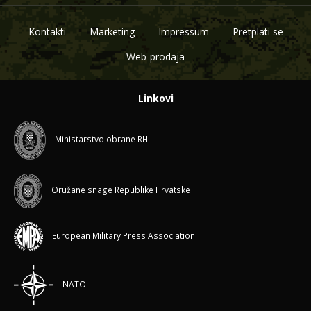
Kontakti
Marketing
Impressum
Pretplati se
Web-prodaja
Linkovi
Ministarstvo obrane RH
Oružane snage Republike Hrvatske
European Military Press Association
NATO