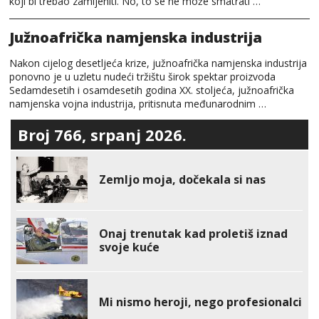
koji bi trebao zamijeniti. No, to se ne može smatrati …
Južnoafrička namjenska industrija
Nakon cijelog desetljeća krize, južnoafrička namjenska industrija
ponovno je u uzletu nudeći tržištu širok spektar proizvoda
Sedamdesetih i osamdesetih godina XX. stoljeća, južnoafrička
namjenska vojna industrija, pritisnuta međunarodnim …
Broj 766, srpanj 2026.
Zemljo moja, dočekala si nas
Onaj trenutak kad proletiš iznad
svoje kuće
Mi nismo heroji, nego profesionalci