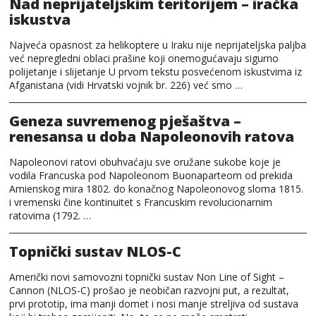
Nad neprijateljskim teritorijem – iračka
iskustva
Najveća opasnost za helikoptere u Iraku nije neprijateljska paljba
već nepregledni oblaci prašine koji onemogućavaju sigurno
polijetanje i slijetanje U prvom tekstu posvećenom iskustvima iz
Afganistana (vidi Hrvatski vojnik br. 226) već smo …
Geneza suvremenog pješaštva –
renesansa u doba Napoleonovih ratova
Napoleonovi ratovi obuhvaćaju sve oružane sukobe koje je
vodila Francuska pod Napoleonom Buonaparteom od prekida
Amienskog mira 1802. do konačnog Napoleonovog sloma 1815.
i vremenski čine kontinuitet s Francuskim revolucionarnim
ratovima (1792. …
Topnički sustav NLOS-C
Američki novi samovozni topnički sustav Non Line of Sight –
Cannon (NLOS-C) prošao je neobičan razvojni put, a rezultat,
prvi prototip, ima manji domet i nosi manje streljiva od sustava