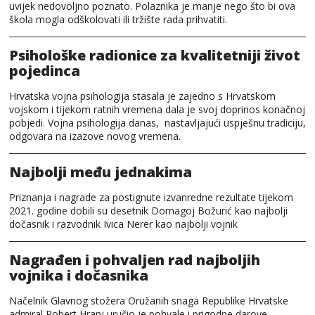
uvijek nedovoljno poznato. Polaznika je manje nego što bi ova
škola mogla odškolovati ili tržište rada prihvatiti.
Psihološke radionice za kvalitetniji život
pojedinca
Hrvatska vojna psihologija stasala je zajedno s Hrvatskom
vojskom i tijekom ratnih vremena dala je svoj doprinos konačnoj
pobjedi. Vojna psihologija danas, nastavljajući uspješnu tradiciju,
odgovara na izazove novog vremena.
Najbolji među jednakima
Priznanja i nagrade za postignute izvanredne rezultate tijekom
2021. godine dobili su desetnik Domagoj Božurić kao najbolji
dočasnik i razvodnik Ivica Nerer kao najbolji vojnik
Nagrađen i pohvaljen rad najboljih
vojnika i dočasnika
Načelnik Glavnog stožera Oružanih snaga Republike Hrvatske
admiral Robert Hranj uručio je pohvale i prigodne darove