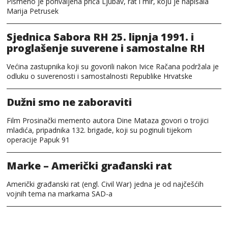
Pismeno je pohvaljena priča Ljubav, rat i mir, koju je napisala
Marija Petrusek
Sjednica Sabora RH 25. lipnja 1991. i
proglašenje suverene i samostalne RH
Većina zastupnika koji su govorili nakon Ivice Račana podržala je
odluku o suverenosti i samostalnosti Republike Hrvatske
Dužni smo ne zaboraviti
Film Prosinački memento autora Dine Mataza govori o trojici
mladića, pripadnika 132. brigade, koji su poginuli tijekom
operacije Papuk 91
Marke – Američki građanski rat
Američki građanski rat (engl. Civil War) jedna je od najčešćih
vojnih tema na markama SAD-a