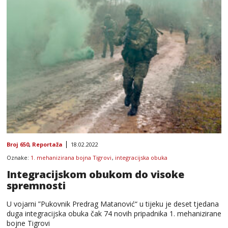
Broj 650
,
Reportaža
18.02.2022
Oznake:
1. mehanizirana bojna Tigrovi
,
integracijska obuka
Integracijskom obukom do visoke
spremnosti
U vojarni ”Pukovnik Predrag Matanović“ u tijeku je deset tjedana
duga integracijska obuka čak 74 novih pripadnika 1. mehanizirane
bojne Tigrovi