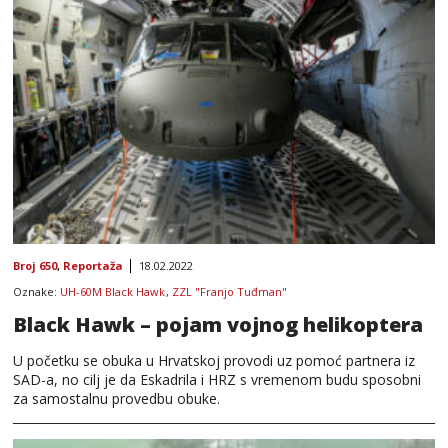
Broj 650
,
Reportaža
18.02.2022
Oznake:
UH-60M Black Hawk
,
ZZL "Franjo Tuđman"
Black Hawk – pojam vojnog helikoptera
U početku se obuka u Hrvatskoj provodi uz pomoć partnera iz
SAD-a, no cilj je da Eskadrila i HRZ s vremenom budu sposobni
za samostalnu provedbu obuke.