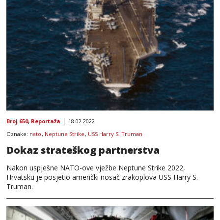
Broj 650
,
Reportaža
18.02.2022
Oznake:
nato
,
Neptune Strike
,
USS Harry S. Truman
Dokaz strateškog partnerstva
Nakon uspješne NATO-ove vježbe Neptune Strike 2022,
Hrvatsku je posjetio američki nosač zrakoplova USS Harry S.
Truman.