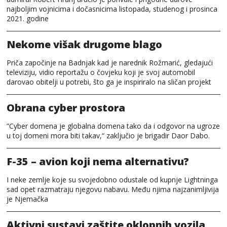
najboljim vojnicima i dočasnicima listopada, studenog i prosinca
2021. godine
Nekome višak drugome blago
Priča započinje na Badnjak kad je narednik Rožmarić, gledajući
televiziju, vidio reportažu o čovjeku koji je svoj automobil
darovao obitelji u potrebi, što ga je inspiriralo na sličan projekt
Obrana cyber prostora
”Cyber domena je globalna domena tako da i odgovor na ugroze
u toj domeni mora biti takav,“ zaključio je brigadir Daor Dabo.
F-35 – avion koji nema alternativu?
I neke zemlje koje su svojedobno odustale od kupnje Lightninga
sad opet razmatraju njegovu nabavu. Među njima najzanimljivija
je Njemačka
Aktivni sustavi zaštite oklopnih vozila