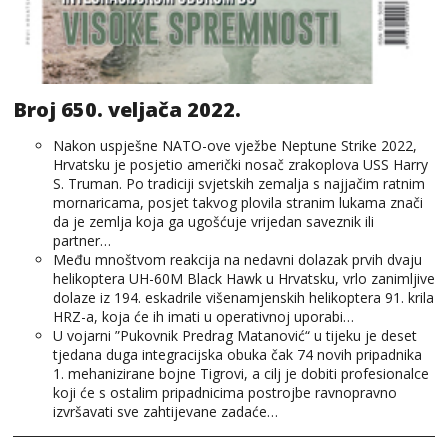
Broj 650. veljača 2022.
Nakon uspješne NATO-ove vježbe Neptune Strike 2022,
Hrvatsku je posjetio američki nosač zrakoplova USS Harry
S. Truman. Po tradiciji svjetskih zemalja s najjačim ratnim
mornaricama, posjet takvog plovila stranim lukama znači
da je zemlja koja ga ugošćuje vrijedan saveznik ili
partner…
Među mnoštvom reakcija na nedavni dolazak prvih dvaju
helikoptera UH-60M Black Hawk u Hrvatsku, vrlo zanimljive
dolaze iz 194. eskadrile višenamjenskih helikoptera 91. krila
HRZ-a, koja će ih imati u operativnoj uporabi…
U vojarni ”Pukovnik Predrag Matanović“ u tijeku je deset
tjedana duga integracijska obuka čak 74 novih pripadnika
1. mehanizirane bojne Tigrovi, a cilj je dobiti profesionalce
koji će s ostalim pripadnicima postrojbe ravnopravno
izvršavati sve zahtijevane zadaće…