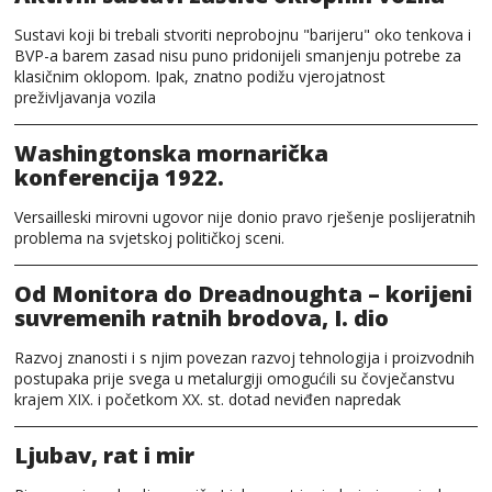
Sustavi koji bi trebali stvoriti neprobojnu "barijeru" oko tenkova i
BVP-a barem zasad nisu puno pridonijeli smanjenju potrebe za
klasičnim oklopom. Ipak, znatno podižu vjerojatnost
preživljavanja vozila
Washingtonska mornarička
konferencija 1922.
Versailleski mirovni ugovor nije donio pravo rješenje poslijeratnih
problema na svjetskoj političkoj sceni.
Od Monitora do Dreadnoughta – korijeni
suvremenih ratnih brodova, I. dio
Razvoj znanosti i s njim povezan razvoj tehnologija i proizvodnih
postupaka prije svega u metalurgiji omogućili su čovječanstvu
krajem XIX. i početkom XX. st. dotad neviđen napredak
Ljubav, rat i mir