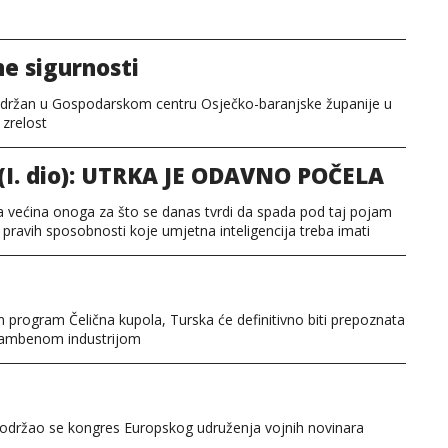
e sigurnosti
držan u Gospodarskom centru Osječko-baranjske županije u
zrelost
a (I. dio): UTRKA JE ODAVNO POČELA
ka većina onoga za što se danas tvrdi da spada pod taj pojam
ravih sposobnosti koje umjetna inteligencija treba imati
 program Čelična kupola, Turska će definitivno biti prepoznata
rambenom industrijom
a održao se kongres Europskog udruženja vojnih novinara