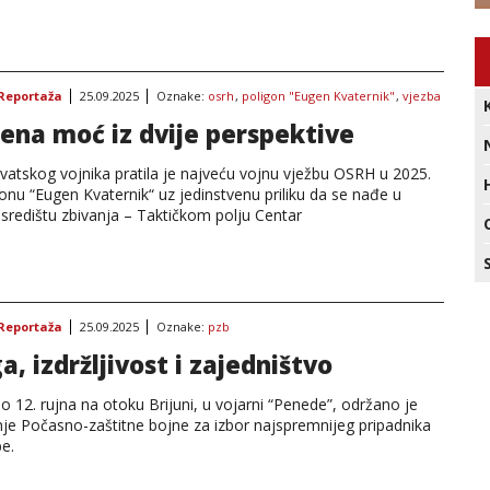
Reportaža
25.09.2025
Oznake:
osrh
,
poligon "Eugen Kvaternik"
,
vjezba
ena moć iz dvije perspektive
vatskog vojnika pratila je najveću vojnu vježbu OSRH u 2025.
onu “Eugen Kvaternik“ uz jedinstvenu priliku da se nađe u
redištu zbivanja – Taktičkom polju Centar
Reportaža
25.09.2025
Oznake:
pzb
a, izdržljivost i zajedništvo
o 12. rujna na otoku Brijuni, u vojarni “Penede”, održano je
nje Počasno-zaštitne bojne za izbor najspremnijeg pripadnika
e.