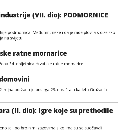
ndustrije (VII. dio): PODMORNICE
je podmornica. Međutim, neke i dalje rade plovila s dizelsko-
a na svijetu
tske ratne mornarice
ežena 34. obljetnica Hrvatske ratne mornarice
 domovini
 rujna održana je prisega 23. naraštaja kadeta Oružanih
ra (II. dio): Igre koje su prethodile
eno je i po brojnim izazovima s kojima su se suočavali