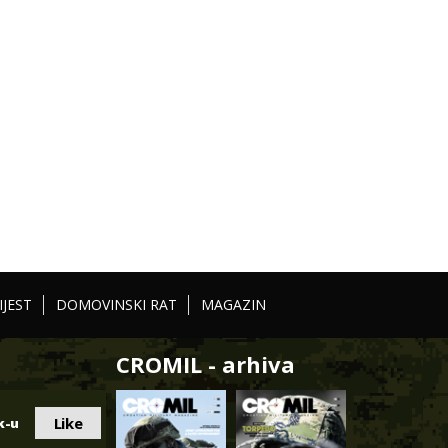
IJEST
DOMOVINSKI RAT
MAGAZIN
CROMIL - arhiva
Like
k-u