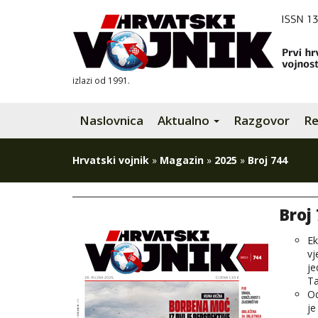
izlazi od 1991.
Naslovnica
Aktualno
Razgovor
Re
Hrvatski vojnik
»
Magazin
»
2025
»
Broj 744
Broj
Ek
vj
je
Ta
Od
je