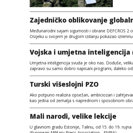
Zajedničko oblikovanje globaln
Međunarodni sajam sigurnosti i obrane DEFCROS 2 o
Osijeku u svojem je drugom izdanju pokazao iznimnu 
Vojska i umjetna inteligencij
Umjetna inteligencija svuda je oko nas. Doduše, veli
zapravo su samo dobro napisani programi, daleko od p
Turski višeslojni PZO
Ako potpuno realizira opsežan, ambiciozan i zahtjevan
kao jedna od zemalja s naprednom i sposobnom ob
Mali narodi, velike lekcije
U glavnom gradu Estonije, Talinu, od 15. do 19. rujn
(European Military Press Association - EMPA).