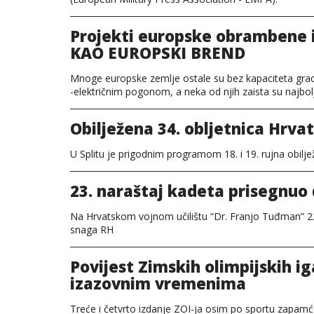
Projekti europske obrambene i
KAO EUROPSKI BREND
Mnoge europske zemlje ostale su bez kapaciteta gradn
-električnim pogonom, a neka od njih zaista su najbolj
Obilježena 34. obljetnica Hrva
U Splitu je prigodnim programom 18. i 19. rujna obilj
23. naraštaj kadeta prisegnuo
Na Hrvatskom vojnom učilištu “Dr. Franjo Tuđman” 22.
snaga RH
Povijest Zimskih olimpijskih iga
izazovnim vremenima
Treće i četvrto izdanje ZOI-ja osim po sportu zapamć