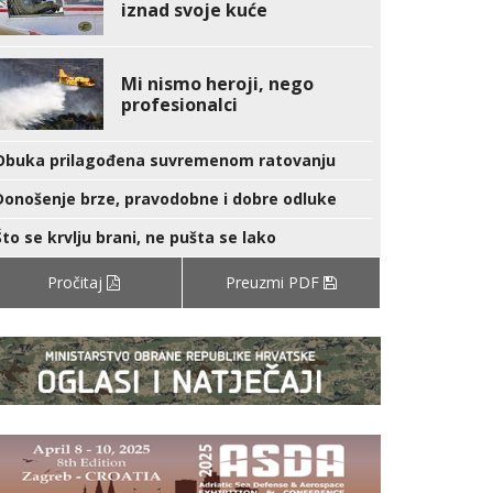
iznad svoje kuće
Mi nismo heroji, nego
profesionalci
Obuka prilagođena suvremenom ratovanju
Donošenje brze, pravodobne i dobre odluke
Što se krvlju brani, ne pušta se lako
Pročitaj
Preuzmi PDF