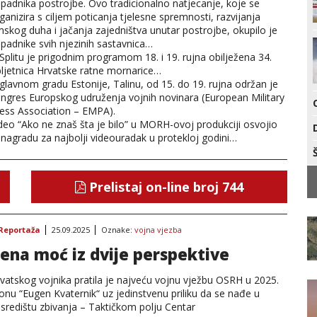
ipadnika postrojbe. Ovo tradicionalno natjecanje, koje se
ganizira s ciljem poticanja tjelesne spremnosti, razvijanja
mskog duha i jačanja zajedništva unutar postrojbe, okupilo je
ipadnike svih njezinih sastavnica…
Splitu je prigodnim programom 18. i 19. rujna obilježena 34.
ljetnica Hrvatske ratne mornarice…
glavnom gradu Estonije, Talinu, od 15. do 19. rujna održan je
ngres Europskog udruženja vojnih novinara (European Military
ess Association – EMPA).
deo “Ako ne znaš šta je bilo” u MORH-ovoj produkciji osvojio
 nagradu za najbolji videouradak u protekloj godini…
Prelistaj on-line broj 744
Reportaža
25.09.2025
Oznake:
vojna vjezba
ena moć iz dvije perspektive
vatskog vojnika pratila je najveću vojnu vježbu OSRH u 2025.
onu “Eugen Kvaternik“ uz jedinstvenu priliku da se nađe u
redištu zbivanja – Taktičkom polju Centar