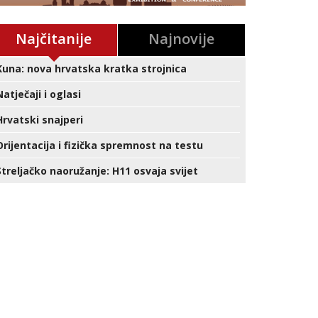
Najčitanije
Najnovije
Kuna: nova hrvatska kratka strojnica
Natječaji i oglasi
Hrvatski snajperi
Orijentacija i fizička spremnost na testu
Streljačko naoružanje: H11 osvaja svijet