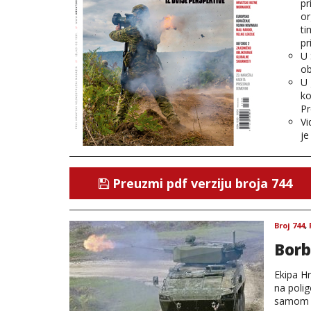
pr
or
ti
pr
U 
ob
U 
ko
Pr
Vi
je
Preuzmi pdf verziju broja 744
Broj 744
,
Borb
Ekipa Hr
na polig
samom s