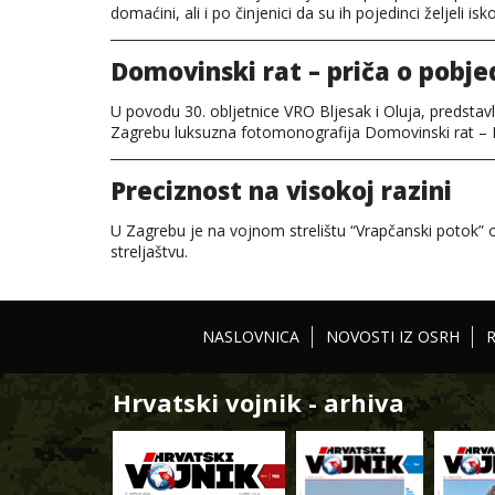
domaćini, ali i po činjenici da su ih pojedinci željeli isk
Domovinski rat – priča o pobje
U povodu 30. obljetnice VRO Bljesak i Oluja, predstavlj
Zagrebu luksuzna fotomonografija Domovinski rat – P
Preciznost na visokoj razini
U Zagrebu je na vojnom strelištu “Vrapčanski potok”
streljaštvu.
NASLOVNICA
NOVOSTI IZ OSRH
Hrvatski vojnik - arhiva