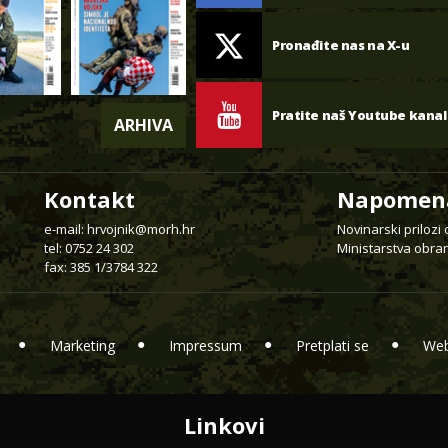
Pronađite nas na X-u
Pratite naš Youtube kanal
ARHIVA
Kontakt
Napomen
e-mail:
hrvojnik@morh.hr
Novinarski prilozi
tel: 0752 24 302
Ministarstva obran
fax: 385 1/3784 322
Marketing
Impressum
Pretplati se
Web
Linkovi