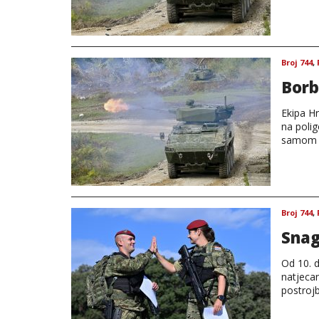
Broj 744
,
Borb
Ekipa Hr
na polig
samom s
Broj 744
,
Snag
Od 10. d
natjeca
postrojb