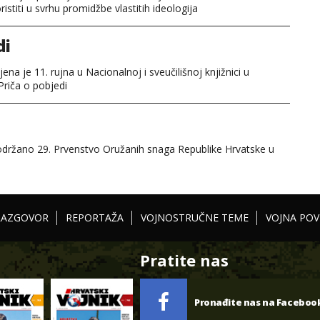
oristiti u svrhu promidžbe vlastitih ideologija
di
ena je 11. rujna u Nacionalnoj i sveučilišnoj knjižnici u
riča o pobjedi
 održano 29. Prvenstvo Oružanih snaga Republike Hrvatske u
RAZGOVOR
REPORTAŽA
VOJNOSTRUČNE TEME
VOJNA POV
Pratite nas
Pronađite nas na Faceboo