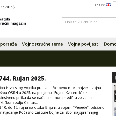
English
portaža
Vojnostručne teme
Vojna povijest
Domov
 744, Rujan 2025.
ipa Hrvatskog vojnika pratila je Borbenu moć, najveću vojnu
ežbu OSRH u 2025. na poligonu “Eugen Kvaternik“ uz
dinstvenu priliku da se nađe u samom središtu zbivanja –
ktičkom polju Centar…
 10. do 12. rujna na otoku Brijuni, u vojarni “Penede”, održano
 natjecanje Počasno-zaštitne bojne za izbor najspremnijeg