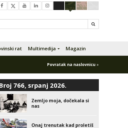
inski rat
Multimedija
Magazin
Povratak na naslovnicu
»
Broj 766, srpanj 2026.
Zemljo moja, dočekala si
nas
Onaj trenutak kad proletiš