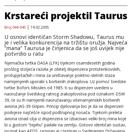
Krstareći projektil Taurus
Broj 044-045
19.02.2005
U osnovi identičan Storm Shadowu, Taurus mu
je i velika konkurencija na tržištu oružja. Najveća
“mana” Taurusa je činjenica da se još uvijek nije
potvrdio u ratu
Njemačka tvrtka DASA (LFK) tijekom osamdesetih godina
prošlog stoljeća razvila je obitelj dispenzera protutenkovskih,
protupješačkih i mina za uništavanje poletno-sletnih staza
namijenjenih uporabi s borbenih zrakoplova. Uz pomoć švedske
tvrtke Bofors Missiles od 1985. ti su dispenzeri uvedeni u
naoružanje švedskog ratnog zrakoplovstva pod oznakom DSW
39, te su ih namijenili naoružavanju višenamjenskih borbenih
aviona JAS-39 Gripen. Princip djelovanja bio je da se dispenzeri
podvjese najčešće ispod podtrupnog nosača. Tijekom preleta
aviona iznad cilja iz dispenzera se izbacivao veliki broj mina koje
bi u gustom “tepihu” padale na zemlju. Gotovo identičan sustav,
poznat kao AFDS, razvijan je i testiran u Sjedinjenim Državama