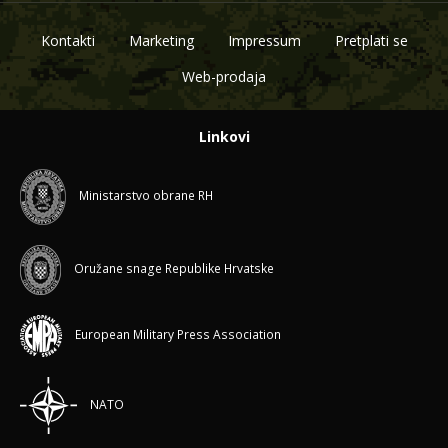
Kontakti
Marketing
Impressum
Pretplati se
Web-prodaja
Linkovi
Ministarstvo obrane RH
Oružane snage Republike Hrvatske
European Military Press Association
NATO