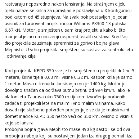
rastvaraju neposredno nakon lansiranja. Na stražnjem dijelu
tijela nalaze se krilca za upravljanje postavljena u X konfiguraciji
pod kutom od 45 stupnjeva. Na svaki bok postavljen je jedan
usisnik za turboventilacijski motor Williams P8300-13 potiska
6,67 kN. Motor je smješten u sam kraj projektila kako bi što
manje utjecao na unutarnji raspored ostalih sustava. Središnji
dio projektila zauzimaju spremnici za gorivo i bojna glava
Mephisto. U vrhu projektila smješteni su sustavi za kontrolu leta
i otkrivanje cilja.
Kod projektila KEPD 350 sve je to smješteno u projektil dužine 5
metara, širine tijela 0,63 m i visine 0,32 m. Raspon krila je samo
1 metar. Masa u trenutku lansiranja mu je 1400 kg. Motor je
dovoljno snažan da održava putnu brzinu od 994 km/h. Iako je
plafon leta Taurusa oko 7600 m tijekom izvođenja borbenih
zadaća ti projektili lete na malim i vrlo malim visinama. Kako
dosad nije službeno potvrđen procjenjuje se da je maksimalni
domet inačice KEPD 350 nešto veći od 350 km, ovisno o visini s
koje se lansira.
Probojna bojna glava Mephisto mase 490 kg sastoji se od dva
probojna naboja koji su postavljeni jedan iza drugog odmah iza