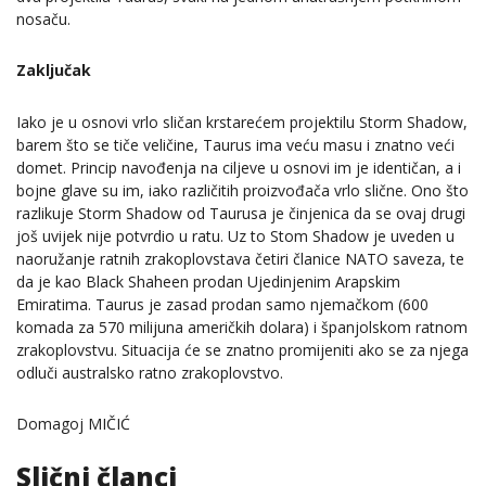
nosaču.
Zaključak
Iako je u osnovi vrlo sličan krstarećem projektilu Storm Shadow,
barem što se tiče veličine, Taurus ima veću masu i znatno veći
domet. Princip navođenja na ciljeve u osnovi im je identičan, a i
bojne glave su im, iako različitih proizvođača vrlo slične. Ono što
razlikuje Storm Shadow od Taurusa je činjenica da se ovaj drugi
još uvijek nije potvrdio u ratu. Uz to Stom Shadow je uveden u
naoružanje ratnih zrakoplovstava četiri članice NATO saveza, te
da je kao Black Shaheen prodan Ujedinjenim Arapskim
Emiratima. Taurus je zasad prodan samo njemačkom (600
komada za 570 milijuna američkih dolara) i španjolskom ratnom
zrakoplovstvu. Situacija će se znatno promijeniti ako se za njega
odluči australsko ratno zrakoplovstvo.
Domagoj MIČIĆ
Slični članci