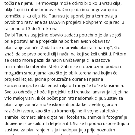
točki na njemu. Termovizija može otkriti bilo koju vrstu cilja,
uključujući i ratne brodove. Važno je da ima odgovarajuću
termičku sliku cilja. Na Taurusu je uporabljena termovizija
prvobitno razvijena za DASA-in projektil Polyphem koja radi u
rasponu od 3 do 5 mikrona.
Da bi Taurus uspješno obavio zadaću potrebno je da se još
prije postavljanja projektila na borbeni avion obavi tzv.
planiranje zadaće. Zadaća se u pravilu planira “unatrag”, što
znači da se prvo odredi cilj i način na koji se želi uništiti. Pritom
se često mora paziti da način uništavanja cilja izazove
minimalnu kolateralnu štetu. Zatim se u obzir uzmu podaci o
mogućim smetnjama kao što je oblik terena nad kojim će
projektil letjeti, jačina protuzračne obrane i njezina
koncentracija, te udaljenost cilja od moguće točke lansiranja.
Sve to određuje hoće li projektil od trenutka lansiranja letjeti na
vrlo maloj visini, ili će počet ponirati nadomak cilja. Sustav za
planiranje zadaća može iskoristiti podatke iz velikog broja
različitih izvora, kao što su komercijalne ili vojne satelitske
snimke, komercijalne digitalne i fotokarte, snimke ili fotografije
dobivene iz bespilotnih letjelica itd. Svi se ti podaci uspoređuju u
sustavu za planiranje misija i nadopunjuju prije poznatim