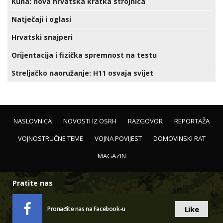
Kuna: nova hrvatska kratka strojnica
Natječaji i oglasi
Hrvatski snajperi
Orijentacija i fizička spremnost na testu
Streljačko naoružanje: H11 osvaja svijet
NASLOVNICA
NOVOSTI IZ OSRH
RAZGOVOR
REPORTAŽA
VOJNOSTRUČNE TEME
VOJNA POVIJEST
DOMOVINSKI RAT
MAGAZIN
Pratite nas
Like
Pronađite nas na Facebook-u