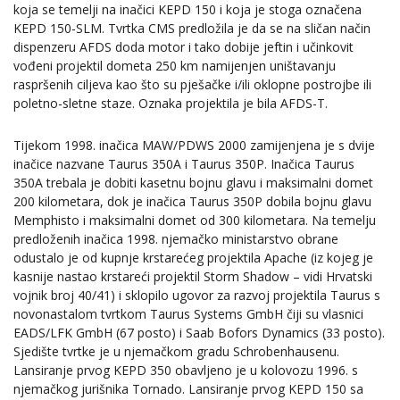
koja se temelji na inačici KEPD 150 i koja je stoga označena
KEPD 150-SLM. Tvrtka CMS predložila je da se na sličan način
dispenzeru AFDS doda motor i tako dobije jeftin i učinkovit
vođeni projektil dometa 250 km namijenjen uništavanju
raspršenih ciljeva kao što su pješačke i/ili oklopne postrojbe ili
poletno-sletne staze. Oznaka projektila je bila AFDS-T.
Tijekom 1998. inačica MAW/PDWS 2000 zamijenjena je s dvije
inačice nazvane Taurus 350A i Taurus 350P. Inačica Taurus
350A trebala je dobiti kasetnu bojnu glavu i maksimalni domet
200 kilometara, dok je inačica Taurus 350P dobila bojnu glavu
Memphisto i maksimalni domet od 300 kilometara. Na temelju
predloženih inačica 1998. njemačko ministarstvo obrane
odustalo je od kupnje krstarećeg projektila Apache (iz kojeg je
kasnije nastao krstareći projektil Storm Shadow – vidi Hrvatski
vojnik broj 40/41) i sklopilo ugovor za razvoj projektila Taurus s
novonastalom tvrtkom Taurus Systems GmbH čiji su vlasnici
EADS/LFK GmbH (67 posto) i Saab Bofors Dynamics (33 posto).
Sjedište tvrtke je u njemačkom gradu Schrobenhausenu.
Lansiranje prvog KEPD 350 obavljeno je u kolovozu 1996. s
njemačkog jurišnika Tornado. Lansiranje prvog KEPD 150 sa