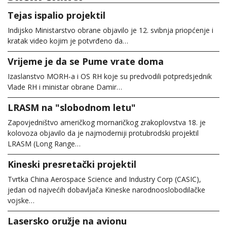
Tejas ispalio projektil
Indijsko Ministarstvo obrane objavilo je 12. svibnja priopćenje i
kratak video kojim je potvrđeno da…
Vrijeme je da se Pume vrate doma
Izaslanstvo MORH-a i OS RH koje su predvodili potpredsjednik
Vlade RH i ministar obrane Damir…
LRASM na "slobodnom letu"
Zapovjedništvo američkog mornaričkog zrakoplovstva 18. je
kolovoza objavilo da je najmoderniji protubrodski projektil
LRASM (Long Range…
Kineski presretački projektil
Tvrtka China Aerospace Science and Industry Corp (CASIC),
jedan od najvećih dobavljača Kineske narodnooslobodilačke
vojske…
Lasersko oružje na avionu