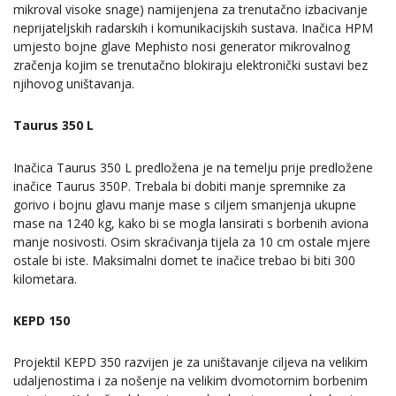
mikroval visoke snage) namijenjena za trenutačno izbacivanje
neprijateljskih radarskih i komunikacijskih sustava. Inačica HPM
umjesto bojne glave Mephisto nosi generator mikrovalnog
zračenja kojim se trenutačno blokiraju elektronički sustavi bez
njihovog uništavanja.
Taurus 350 L
Inačica Taurus 350 L predložena je na temelju prije predložene
inačice Taurus 350P. Trebala bi dobiti manje spremnike za
gorivo i bojnu glavu manje mase s ciljem smanjenja ukupne
mase na 1240 kg, kako bi se mogla lansirati s borbenih aviona
manje nosivosti. Osim skraćivanja tijela za 10 cm ostale mjere
ostale bi iste. Maksimalni domet te inačice trebao bi biti 300
kilometara.
KEPD 150
Projektil KEPD 350 razvijen je za uništavanje ciljeva na velikim
udaljenostima i za nošenje na velikim dvomotornim borbenim