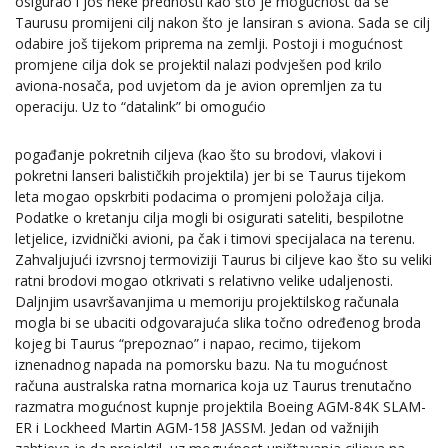
osigurao i još neke prednosti kao što je mogućnost da se
Taurusu promijeni cilj nakon što je lansiran s aviona. Sada se cilj
odabire još tijekom priprema na zemlji. Postoji i mogućnost
promjene cilja dok se projektil nalazi podvješen pod krilo
aviona-nosača, pod uvjetom da je avion opremljen za tu
operaciju. Uz to “datalink” bi omogućio
pogađanje pokretnih ciljeva (kao što su brodovi, vlakovi i
pokretni lanseri balističkih projektila) jer bi se Taurus tijekom
leta mogao opskrbiti podacima o promjeni položaja cilja.
Podatke o kretanju cilja mogli bi osigurati sateliti, bespilotne
letjelice, izvidnički avioni, pa čak i timovi specijalaca na terenu.
Zahvaljujući izvrsnoj termoviziji Taurus bi ciljeve kao što su veliki
ratni brodovi mogao otkrivati s relativno velike udaljenosti.
Daljnjim usavršavanjima u memoriju projektilskog računala
mogla bi se ubaciti odgovarajuća slika točno određenog broda
kojeg bi Taurus “prepoznao” i napao, recimo, tijekom
iznenadnog napada na pomorsku bazu. Na tu mogućnost
računa australska ratna mornarica koja uz Taurus trenutačno
razmatra mogućnost kupnje projektila Boeing AGM-84K SLAM-
ER i Lockheed Martin AGM-158 JASSM. Jedan od važnijih