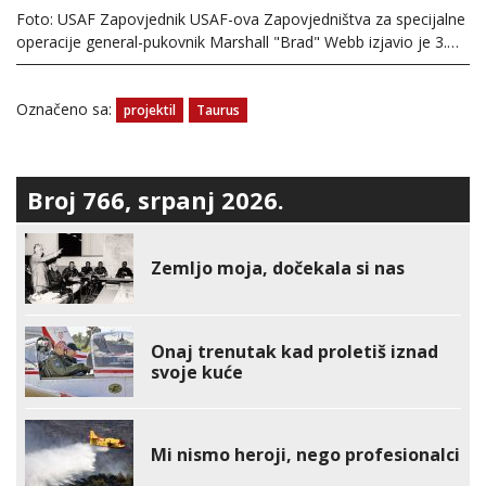
Foto: USAF Zapovjednik USAF-ova Zapovjedništva za specijalne
operacije general-pukovnik Marshall "Brad" Webb izjavio je 3.…
Označeno sa:
projektil
Taurus
Broj 766, srpanj 2026.
Zemljo moja, dočekala si nas
Onaj trenutak kad proletiš iznad
svoje kuće
Mi nismo heroji, nego profesionalci