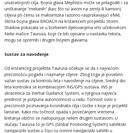
unutrašnjosti cilja. Bojna glava Mephisto može se prilagoditi i za
uništavanje “mekanih” (kao što su avioni na zemlji ili kamion)
ciljeva pri čemu se maksimizira razorno-rasprskavajući efekt.
Slična bojna glava BROACH na krstarećem projektilu Storm
Shadow pokazala se u borbenim djelovanjima vrlo učinkovitom.
Neke inačice Taurusa, koje će biti opisane u nastavku teksta,
mogu se opremiti i drugim bojnim glavama.
Sustav za navođenje
Od krstarećeg projektila Taurusa očekuje se da s najvećom
preciznošću pogađa i najmanje ciljeve. Zbog toga je posebno
važan sustav za kontrolu leta i navođenje na ciljeve. Srednji dio
leta kontrolira se kombinacijom INS/GPS sustava. INS je
skraćenica za Inertial Guidance System, a njegova najveća
prednost je potpuna autonomnost u radu. Točnost ovisi o
preciznosti poznavanja kooridnata cilja i točke s koje je projektil
lansiran. Kako mu točnost opada s povećanjem vremena
kretanja obično se nadopunjuje nekim drugim sustavom. U
slučaju Taurusa to je GPS (Global Positioning System) satelitski
navigacijski sustav u čijoj su osnovi navigacijski sateliti u