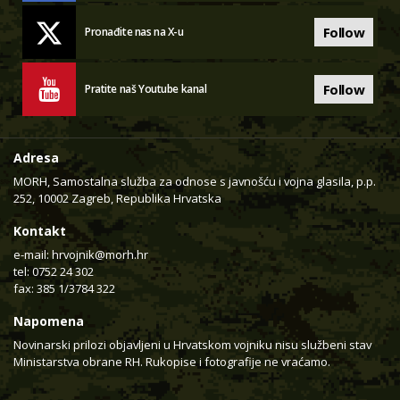
Follow
Pronađite nas na X-u
Follow
Pratite naš Youtube kanal
Adresa
MORH, Samostalna služba za odnose s javnošću i vojna glasila, p.p.
252, 10002 Zagreb, Republika Hrvatska
Kontakt
e-mail:
hrvojnik@morh.hr
tel: 0752 24 302
fax: 385 1/3784 322
Napomena
Novinarski prilozi objavljeni u Hrvatskom vojniku nisu službeni stav
Ministarstva obrane RH. Rukopise i fotografije ne vraćamo.