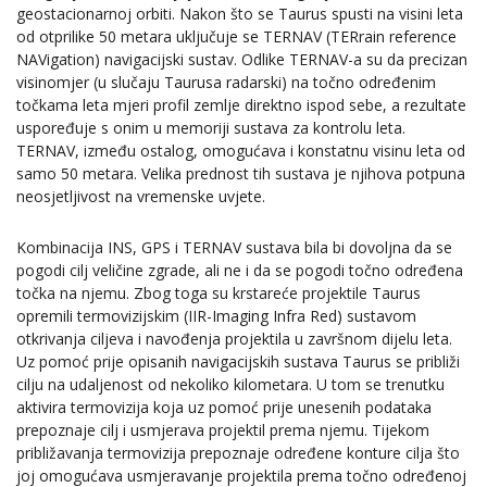
geostacionarnoj orbiti. Nakon što se Taurus spusti na visini leta
od otprilike 50 metara uključuje se TERNAV (TERrain reference
NAVigation) navigacijski sustav. Odlike TERNAV-a su da precizan
visinomjer (u slučaju Taurusa radarski) na točno određenim
točkama leta mjeri profil zemlje direktno ispod sebe, a rezultate
uspoređuje s onim u memoriji sustava za kontrolu leta.
TERNAV, između ostalog, omogućava i konstatnu visinu leta od
samo 50 metara. Velika prednost tih sustava je njihova potpuna
neosjetljivost na vremenske uvjete.
Kombinacija INS, GPS i TERNAV sustava bila bi dovoljna da se
pogodi cilj veličine zgrade, ali ne i da se pogodi točno određena
točka na njemu. Zbog toga su krstareće projektile Taurus
opremili termovizijskim (IIR-Imaging Infra Red) sustavom
otkrivanja ciljeva i navođenja projektila u završnom dijelu leta.
Uz pomoć prije opisanih navigacijskih sustava Taurus se približi
cilju na udaljenost od nekoliko kilometara. U tom se trenutku
aktivira termovizija koja uz pomoć prije unesenih podataka
prepoznaje cilj i usmjerava projektil prema njemu. Tijekom
približavanja termovizija prepoznaje određene konture cilja što
joj omogućava usmjeravanje projektila prema točno određenoj