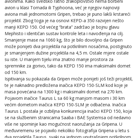
avionima. Kako švedsko ratno zrakoplovstvo nema borbeni
avion u klasi Tornada ili Typhoona, već je njegov najnoviji
aviona mali jednomotorni Gripen, trebao je puno lakši krstareći
projektil. Zbog toga je na osnovi KEPD-a 350 razvijen nešto
manji KEPD 150. Od većeg “brata” zadržao je bojnu glavu
Mephisto i identičan sustav kontrole leta i navođenja na cilj.
Smanjenje mase na 1060 kg, što je bilo dovoljno da Gripen
može ponijeti dva projektila na potkrilnim nosačima, postignuto
je smanjenjem dužine projektila na 4,5 m. Ostale mjere ostale
su iste. U manjem tijelu ima znatno manje prostora za
spremnike za gorivo, tako da KEPD 150 ima maksimalni domet
od 150 km.
Ispitivanja su pokazala da Gripen može ponijeti još teži projektil,
te je naknadno predložena inačica KEPD 150-SLM kod koje je
masa povećana na 1300 kg i maksimalni domet na 270 km.
Pojavom inačice Taurus L sa 60 kg manjom masom i 30 km
većim dometom inačica KEPD 150-SLM je odbačena. Inačica
Taurus L postala je ozbiljna konkurencija inačici KEPD 150, koja
se na službenim stranicama Saaba i BAE Systemsa od nedavno
više ne spominje kao mogućnost naoružanja za Gripena. U
međuvremenu se pojavilo nekoliko fotografija Gripena u letu s
dva projektila Taurus, svaki na jednom unutrašnjem potkrilnom