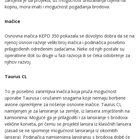
zahtjeva je da projektil, uz mogućnost uništavanja ciljeva na
kopnu, mora imati i mogućnost pogađanja brodova.
Inačice
Osnovna inačica KEPD 350 pokazala se dovoljno dobra da se na
njenoj osnovi razvije veliki broj inačica i podinačica posebno
prilagođenih određenim zadaćama. Neke od njih postale su
operativne dok su druge u fazi razvoja ili se čeka odobrenje za
njihov razvoj.
Taurus CL
To je posebno zanimljiva inačica koja pruža mogućnost
uporabe Taurusa i oružanim snagama koje nemaju borbene
avione opremljene za nošenje osnovne inačice. Taurus CL
namijenjen je za lansiranje sa zemlje, iz lansera smještenih na
kamionima. Moguće ga je prilagoditi i za lansiranje s brodova
veličine korveta, pri čemu se projektil lansira iz klasičnih lansera
(zasad se ne spominje mogućnost lansiranja iz okomitih
lansera). Podinačica namijenjena lansiranju s brodova dobit će