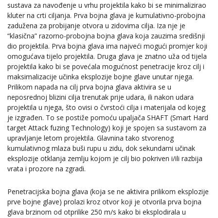
sustava za navođenje u vrhu projektila kako bi se minimalizirao
kluter na crti ciljanja. Prva bojna glava je kumulativno-probojna
zadužena za probijanje otvora u zidovima cilja. Iza nje je
“klasična” razorno-probojna bojna glava koja zauzima središnji
dio projektila. Prva bojna glava ima najveći mogući promjer koji
omogućava tijelo projektila. Druga glava je znatno uža od tijela
projektila kako bi se povećala mogućnost penetracije kroz cilj i
maksimalizacije učinka eksplozije bojne glave unutar njega.
Prilikom napada na cilj prva bojna glava aktivira se u
neposrednoj blizini cilja trenutak prije udara, ili nakon udara
projektila u njega, što ovisi o čvrstoći cilja i materijala od kojeg
je izgrađen. To se postiže pomoću upaljača SHAFT (Smart Hard
target Attack fuzing Technology) koji je spojen sa sustavom za
upravljanje letom projektila. Glavnina tako stvorenog
kumulativnog mlaza buši rupu u zidu, dok sekundarni učinak
eksplozije otklanja zemlju kojom je cilj bio pokriven i/ili razbija
vrata i prozore na zgradi.
Penetracijska bojna glava (koja se ne aktivira prilikom eksplozije
prve bojne glave) prolazi kroz otvor koji je otvorila prva bojna
glava brzinom od otprilike 250 m/s kako bi eksplodirala u