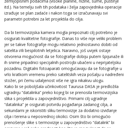
zemljopisnim podacima (visoke planine, nizine, šume, pustinje
itd.). Na temelju svih tih podataka i želja zapovjednika operacije
izrađuje se plan zadaće i nakon toga se izračunavaju svi
parametri potrebni za let projektila do cilja.
Da bi termovizijska kamera mogla prepoznati cilj potrebno je
osigurati kvalitetne fotografije. Danas to više nije veliki problem
jer se takve fotografije mogu relativno jednostavno dobiti od
satelita i/ili bespilotnih letjelica. Naravno, još uvijek ostaje
otvorena mogućnost da se fotografije dobiju putem špijunaže ili
ih snime pripadnici specijalnih postrojbi ubačeni u neprijateljsku
pozadinu. Digitalni fotoaparati omogućavaju da se fotografije u
vrlo kratkom vremenu preko satelitskih veza pošalju u nadređeni
stožer, pri čemu udaljenost više ne igra nikakvu ulogu.
Kako bi se poboljšala učinkovitost Taurusa DASA je predložila
ugradnju “datalinka” preko kojeg bi se prenosila termovizijska
slika s projektila u zapovjedništvo. Primarni cilj ugradnje
“datalinka” je osigurati potvrdu pogađanja zadanog cilja, a
sekundarni je iskoristiti sliku termovizije za dodatno izviđanje
cilja i terena u neposrednoj okolici. Osim što bi omogućio
prenošenje slike s termovizije u zapovjedništvo “datalink” bi