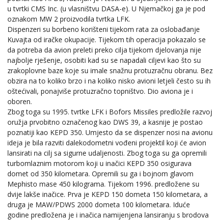
u tvrtki CMS Inc. (u vlasništvu DASA-e). U Njemačkoj ga je pod
oznakom MW 2 proizvodila tvrtka LFK.
Dispenzeri su borbeno korišteni tijekom rata za oslobađanje
Kuvajta od iračke okupacije. Tijekom tih operacija pokazalo se
da potreba da avion preleti preko cilja tijekom djelovanja nije
najbolje rješenje, osobiti kad su se napadali ciljevi kao što su
zrakoplovne baze koje su imale snažnu protuzračnu obranu. Bez
obzira na to koliko brzo i na koliko nisko avioni letjeli često su ih
oštećivali, ponajviše protuzračno topništvo. Dio aviona je i
oboren.
Zbog toga su 1995. tvrtke LFK i Bofors Missiles predložile razvoj
oružja prvobitno označenog kao DWS 39, a kasnije je postao
poznatiji kao KEPD 350. Umjesto da se dispenzer nosi na avionu
ideja je bila razviti dalekodometni vođeni projektil koji će avion
lansirati na cilj sa sigurne udaljenosti. Zbog toga su ga opremili
turbomlaznim motorom koji u inačici KEPD 350 osigurava
domet od 350 kilometara. Opremili su ga i bojnom glavom
Mephisto mase 450 kilograma. Tijekom 1996. predložene su
dvije lakše inačice. Prva je KEPD 150 dometa 150 kilometara, a
druga je MAW/PDWS 2000 dometa 100 kilometara. Iduće
godine predložena je i inačica namijenjena lansiranju s brodova