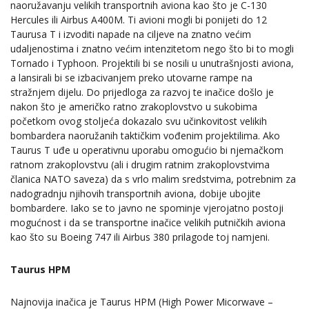
naoružavanju velikih transportnih aviona kao što je C-130
Hercules ili Airbus A400M. Ti avioni mogli bi ponijeti do 12
Taurusa T i izvoditi napade na ciljeve na znatno većim
udaljenostima i znatno većim intenzitetom nego što bi to mogli
Tornado i Typhoon. Projektili bi se nosili u unutrašnjosti aviona,
a lansirali bi se izbacivanjem preko utovarne rampe na
stražnjem dijelu. Do prijedloga za razvoj te inačice došlo je
nakon što je američko ratno zrakoplovstvo u sukobima
početkom ovog stoljeća dokazalo svu učinkovitost velikih
bombardera naoružanih taktičkim vođenim projektilima. Ako
Taurus T uđe u operativnu uporabu omogućio bi njemačkom
ratnom zrakoplovstvu (ali i drugim ratnim zrakoplovstvima
članica NATO saveza) da s vrlo malim sredstvima, potrebnim za
nadogradnju njihovih transportnih aviona, dobije ubojite
bombardere. Iako se to javno ne spominje vjerojatno postoji
mogućnost i da se transportne inačice velikih putničkih aviona
kao što su Boeing 747 ili Airbus 380 prilagode toj namjeni.
Taurus HPM
Najnovija inačica je Taurus HPM (High Power Micorwave –