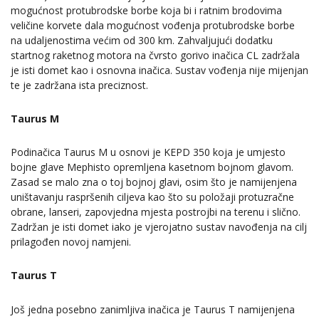
mogućnost protubrodske borbe koja bi i ratnim brodovima
veličine korvete dala mogućnost vođenja protubrodske borbe
na udaljenostima većim od 300 km. Zahvaljujući dodatku
startnog raketnog motora na čvrsto gorivo inačica CL zadržala
je isti domet kao i osnovna inačica. Sustav vođenja nije mijenjan
te je zadržana ista preciznost.
Taurus M
Podinačica Taurus M u osnovi je KEPD 350 koja je umjesto
bojne glave Mephisto opremljena kasetnom bojnom glavom.
Zasad se malo zna o toj bojnoj glavi, osim što je namijenjena
uništavanju raspršenih ciljeva kao što su položaji protuzračne
obrane, lanseri, zapovjedna mjesta postrojbi na terenu i slično.
Zadržan je isti domet iako je vjerojatno sustav navođenja na cilj
prilagođen novoj namjeni.
Taurus T
Još jedna posebno zanimljiva inačica je Taurus T namijenjena