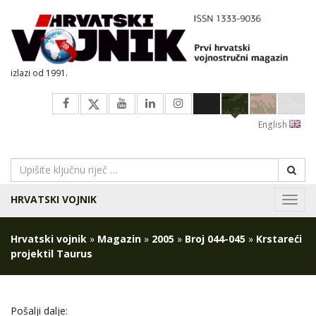
izlazi od 1991.
English
HRVATSKI VOJNIK
Navig
Hrvatski vojnik
»
Magazin
»
2005
»
Broj 044-045
»
Krstareći
projektil Taurus
Pošalji dalje: