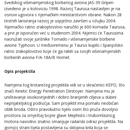
švedskog višenamjenskog borbenog aviona JAS-39 Gripen
izvedeno je u kolovozu 1998. Razvoj Taurusa nastavljen je na
osnovi ugovora s njemačkim ministarstvom obrane. Nakon 28
testnih lansiranja razvoj je uspješno završen u ožujku 2004.
Njemačko ratno zrakoplovstvo naručilo je 600 komada Taurusa,
a prvi je isporučen već u studenom 2004. Nijemci će Taurusima
naoružati svoje jurišnike Tornado i višenamjenske borbene
avione Typhoon. U međuvremenu je Taurus kupilo i španjolsko
ratno zrakoplovstvo koje će ga rabiti sa svojih višenamjenskih
borbenih aviona F/A-18A/B Hornet.
Opis projektila
Namjena tog krstarećeg projektila vidi se u skraćenici KEPD, što
znači Kinetic Energy Penetration Destoyer. Namjena mu je
uništavanje visokovrijednih i dobro branjenih ciljeva u dubini
neprijateljskog područja. Sam projektil ima pomalo neobičan
oblik broda. Oštro pravokutno tijelo osim što pruža dovoljno
prostora za smještaj bojne glave Mephisto i trubomlaznog
motora navodno znatno smanjuje radarski odraz projektila. Na
gornjoj strani tijela postavljena su sklopiva krila koja se