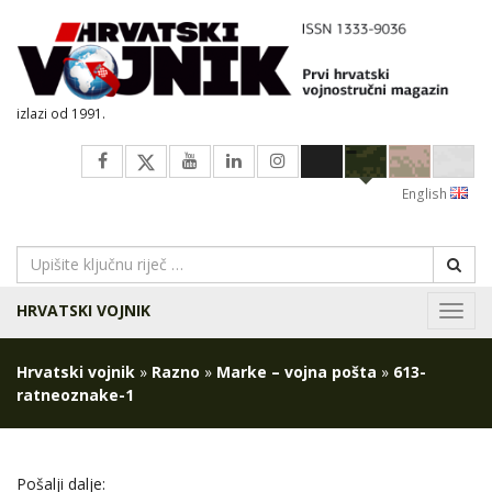
izlazi od 1991.
English
HRVATSKI VOJNIK
Navig
Hrvatski vojnik
»
Razno
»
Marke – vojna pošta
»
613-
ratneoznake-1
Pošalji dalje: