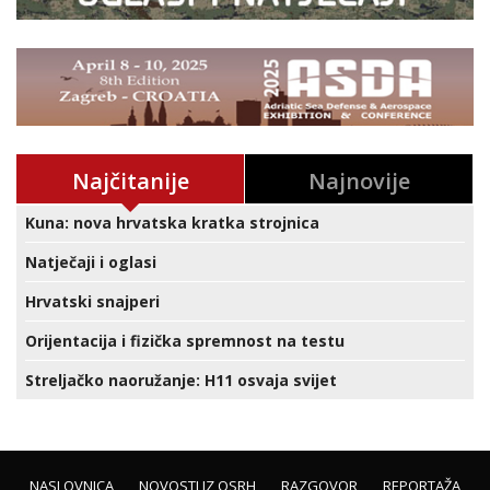
Najčitanije
Najnovije
Kuna: nova hrvatska kratka strojnica
Natječaji i oglasi
Hrvatski snajperi
Orijentacija i fizička spremnost na testu
Streljačko naoružanje: H11 osvaja svijet
NASLOVNICA
NOVOSTI IZ OSRH
RAZGOVOR
REPORTAŽA