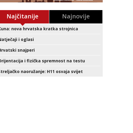
Najčitanije
Najnovije
Kuna: nova hrvatska kratka strojnica
Natječaji i oglasi
Hrvatski snajperi
Orijentacija i fizička spremnost na testu
Streljačko naoružanje: H11 osvaja svijet