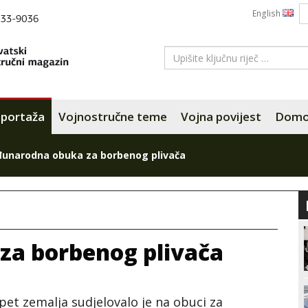
English
portaža
Vojnostručne teme
Vojna povijest
Domov
unarodna obuka za borbenog plivača
a borbenog plivača
 pet zemalja sudjelovalo je na obuci za