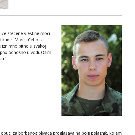
o će stečene vještine moći
e i kadet Marek Cebo iz
e iznimno bitno u svakoj
opnu odnosno u vodi. Osim
vu.”
obuci za borbenog plivača proglašava najbolji polaznik, kojem