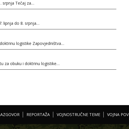
1. srpnja Tečaj za…
. lipnja do 8. srpnja…
 doktrinu logistike Zapovjedništva…
u za obuku i doktrinu logistike…
RAZGOVOR
REPORTAŽA
VOJNOSTRUČNE TEME
VOJNA POV