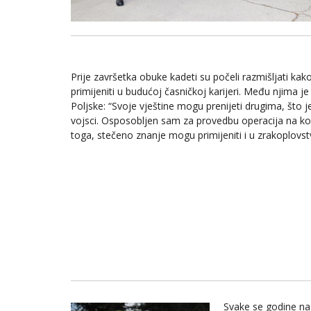
Prije završetka obuke kadeti su počeli razmišljati kak
primijeniti u budućoj časničkoj karijeri. Među njima j
Poljske: “Svoje vještine mogu prenijeti drugima, što j
vojsci. Osposobljen sam za provedbu operacija na k
toga, stečeno znanje mogu primijeniti i u zrakoplovst
Svake se godine na 