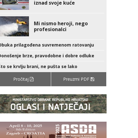
iznad svoje kuće
Mi nismo heroji, nego
profesionalci
Obuka prilagođena suvremenom ratovanju
Donošenje brze, pravodobne i dobre odluke
Što se krvlju brani, ne pušta se lako
Pročitaj
Preuzmi PDF