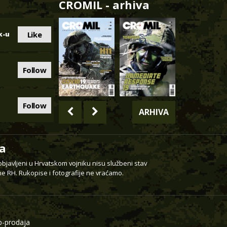
CROMIL - arhiva
Like
k-u
Follow
Follow
ARHIVA
a
 objavljeni u Hrvatskom vojniku nisu službeni stav
e RH. Rukopise i fotografije ne vraćamo.
-prodaja