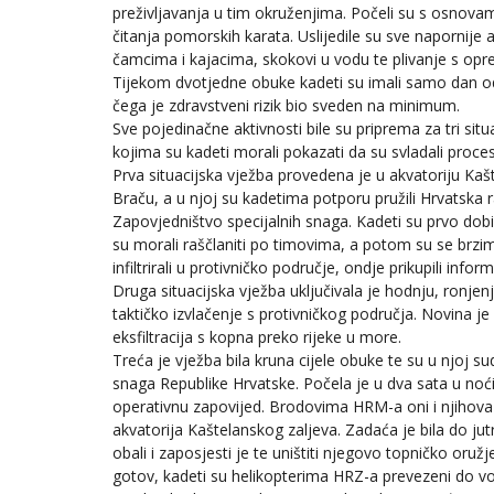
preživljavanja u tim okruženjima. Počeli su s osnova
čitanja pomorskih karata. Uslijedile su sve napornije 
čamcima i kajacima, skokovi u vodu te plivanje s op
Tijekom dvotjedne obuke kadeti su imali samo dan 
čega je zdravstveni rizik bio sveden na minimum.
Sve pojedinačne aktivnosti bile su priprema za tri sit
kojima su kadeti morali pokazati da su svladali proce
Prva situacijska vježba provedena je u akvatoriju Kaš
Braču, a u njoj su kadetima potporu pružili Hrvatska 
Zapovjedništvo specijalnih snaga. Kadeti su prvo dobi
su morali raščlaniti po timovima, a potom su se br
infiltrirali u protivničko područje, ondje prikupili inform
Druga situacijska vježba uključivala je hodnju, ronjenj
taktičko izvlačenje s protivničkog područja. Novina je
eksfiltracija s kopna preko rijeke u more.
Treća je vježba bila kruna cijele obuke te su u njoj s
snaga Republike Hrvatske. Počela je u dva sata u noći,
operativnu zapovijed. Brodovima HRM-a oni i njihov
akvatorija Kaštelanskog zaljeva. Zadaća je bila do jutra
obali i zaposjesti je te uništiti njegovo topničko oružj
gotov, kadeti su helikopterima HRZ-a prevezeni do v