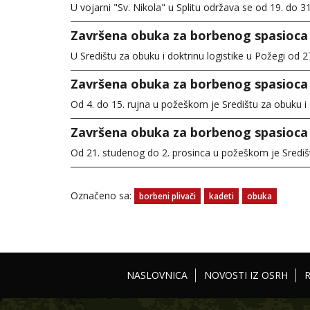
U vojarni "Sv. Nikola" u Splitu održava se od 19. do 3
Završena obuka za borbenog spasioca
U Središtu za obuku i doktrinu logistike u Požegi od 27
Završena obuka za borbenog spasioca
Od 4. do 15. rujna u požeškom je Središtu za obuku i
Završena obuka za borbenog spasioca
Od 21. studenog do 2. prosinca u požeškom je Središt
Označeno sa:
borbeni plivači
kadeti
obuka
NASLOVNICA
NOVOSTI IZ OSRH