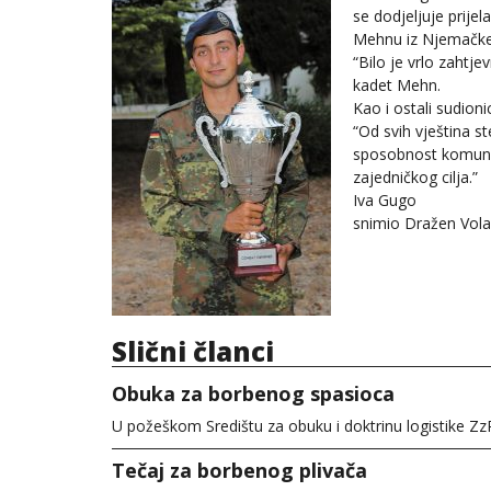
se dodjeljuje prije
Mehnu iz Njemačke
“Bilo je vrlo zahtjev
kadet Mehn.
Kao i ostali sudio
“Od svih vještina st
sposobnost komunik
zajedničkog cilja.”
Iva Gugo
snimio Dražen Vola
Slični članci
Obuka za borbenog spasioca
U požeškom Središtu za obuku i doktrinu logistike Zz
Tečaj za borbenog plivača