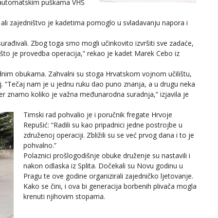
e automatskim puškama VHS
 ali zajedništvo je kadetima pomoglo u svladavanju napora i
surađivali. Zbog toga smo mogli učinkovito izvršiti sve zadaće,
 što je provedba operacija,” rekao je kadet Marek Cebo iz
odnim obukama. Zahvalni su stoga Hrvatskom vojnom učilištu,
aj. “Tečaj nam je u jednu ruku dao puno znanja, a u drugu neka
kođer znamo koliko je važna međunarodna suradnja,” izjavila je
Timski rad pohvalio je i poručnik fregate Hrvoje
Repušić: “Radili su kao pripadnici jedne postrojbe u
združenoj operaciji. Zbližili su se već prvog dana i to je
pohvalno.”
Polaznici prošlogodišnje obuke druženje su nastavili i
nakon odlaska iz Splita. Dočekali su Novu godinu u
Pragu te ove godine organizirali zajedničko ljetovanje.
Kako se čini, i ova bi generacija borbenih plivača mogla
krenuti njihovim stopama.