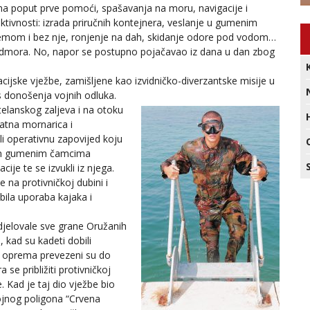
ma poput prve pomoći, spašavanja na moru, navigacije i
aktivnosti: izrada priručnih kontejnera, veslanje u gumenim
remom i bez nje, ronjenje na dah, skidanje odore pod vodom…
odmora. No, napor se postupno pojačavao iz dana u dan zbog
uacijske vježbe, zamišljene kao izvidničko-diverzantske misije u
s donošenja vojnih odluka.
telanskog zaljeva i na otoku
ratna mornarica i
li operativnu zapovijed koju
zim gumenim čamcima
acije te se izvukli iz njega.
e na protivničkoj dubini i
 bila uporaba kajaka i
udjelovale sve grane Oružanih
 kad su kadeti dobili
a oprema prevezeni su do
 se približiti protivničkoj
e. Kad je taj dio vježbe bio
ojnog poligona “Crvena