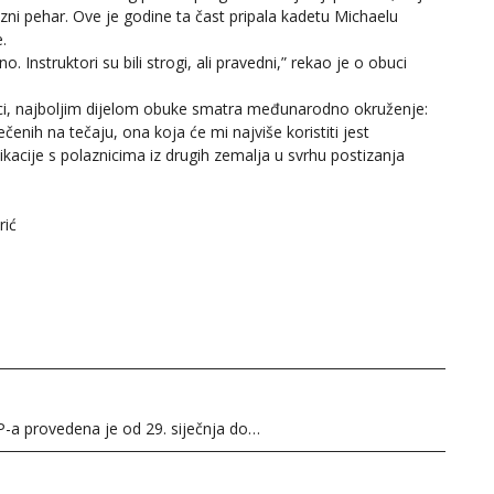
lazni pehar. Ove je godine ta čast pripala kadetu Michaelu
.
no. Instruktori su bili strogi, ali pravedni,” rekao je o obuci
nici, najboljim dijelom obuke smatra međunarodno okruženje:
ečenih na tečaju, ona koja će mi najviše koristiti jest
acije s polaznicima iz drugih zemalja u svrhu postizanja
rić
P-a provedena je od 29. siječnja do…