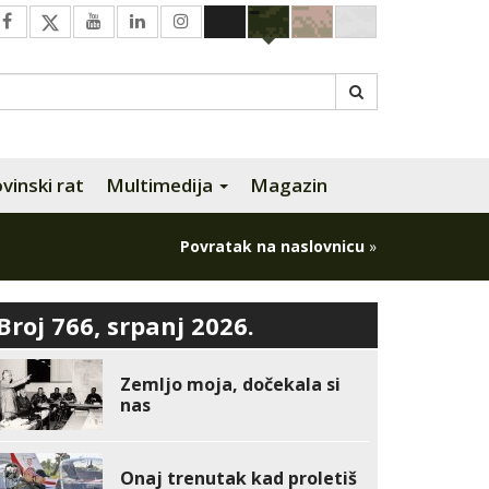
inski rat
Multimedija
Magazin
Povratak na naslovnicu
»
Broj 766, srpanj 2026.
Zemljo moja, dočekala si
nas
Onaj trenutak kad proletiš