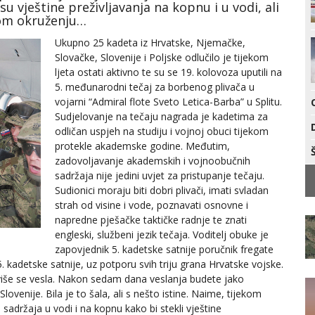
u vještine preživljavanja na kopnu i u vodi, ali
nom okruženju…
Ukupno 25 kadeta iz Hrvatske, Njemačke,
Slovačke, Slovenije i Poljske odlučilo je tijekom
ljeta ostati aktivno te su se 19. kolovoza uputili na
5. međunarodni tečaj za borbenog plivača u
vojarni “Admiral flote Sveto Letica-Barba” u Splitu.
Sudjelovanje na tečaju nagrada je kadetima za
odličan uspjeh na studiju i vojnoj obuci tijekom
protekle akademske godine. Međutim,
zadovoljavanje akademskih i vojnoobučnih
sadržaja nije jedini uvjet za pristupanje tečaju.
Sudionici moraju biti dobri plivači, imati svladan
strah od visine i vode, poznavati osnovne i
napredne pješačke taktičke radnje te znati
engleski, službeni jezik tečaja. Voditelj obuke je
zapovjednik 5. kadetske satnije poručnik fregate
5. kadetske satnije, uz potporu svih triju grana Hrvatske vojske.
više se vesla. Nakon sedam dana veslanja budete jako
ovenije. Bila je to šala, ali s nešto istine. Naime, tijekom
 sadržaja u vodi i na kopnu kako bi stekli vještine