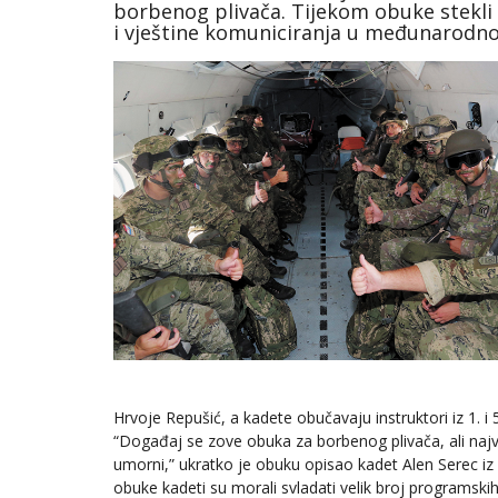
borbenog plivača. Tijekom obuke stekli s
i vještine komuniciranja u međunarod
Hrvoje Repušić, a kadete obučavaju instruktori iz 1. i 
“Događaj se zove obuka za borbenog plivača, ali naj
umorni,” ukratko je obuku opisao kadet Alen Serec iz Sl
obuke kadeti su morali svladati velik broj programskih