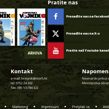
Pratite nas
Pronađite nas na Faceboo
Pronađite nas na X-u
Pratite naš Youtube kanal
ARHIVA
Kontakt
Napomen
e-mail:
hrvojnik@morh.hr
Novinarski prilozi
tel: 0752 24 302
Ministarstva obran
fax: 385 1/3784 322
Marketing
Impressum
Pretplati se
Web