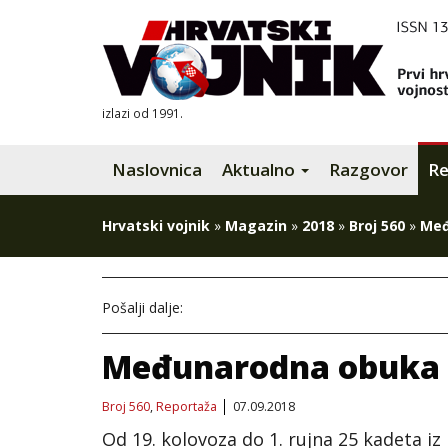
izlazi od 1991.
Naslovnica
Aktualno
Razgovor
Re
Hrvatski vojnik
»
Magazin
»
2018
»
Broj 560
»
Međ
Pošalji dalje:
Međunarodna obuka z
Broj 560
,
Reportaža
07.09.2018
Od 19. kolovoza do 1. rujna 25 kadeta iz