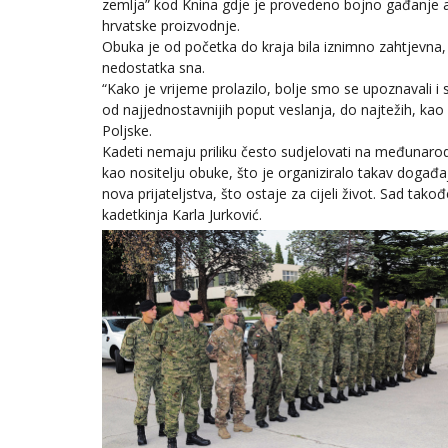
zemlja” kod Knina gdje je provedeno bojno gađanj
hrvatske proizvodnje.
Obuka je od početka do kraja bila iznimno zahtjevna,
nedostatka sna.
“Kako je vrijeme prolazilo, bolje smo se upoznavali i 
od najjednostavnijih poput veslanja, do najtežih, kao
Poljske.
Kadeti nemaju priliku često sudjelovati na međunar
kao nositelju obuke, što je organiziralo takav događ
nova prijateljstva, što ostaje za cijeli život. Sad ta
kadetkinja Karla Jurković.