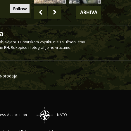
Follow
ARHIVA
a
 objavljeni u Hrvatskom vojniku nisu službeni stav
e RH. Rukopise i fotografije ne vraćamo.
-prodaja
ress Association
NATO