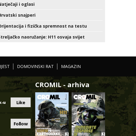
Natječaji i oglasi
Hrvatski snajperi
Orijentacija i fizička spremnost na testu
Streljačko naoružanje: H11 osvaja svijet
IJEST
DOMOVINSKI RAT
MAGAZIN
CROMIL - arhiva
Like
k-u
Follow