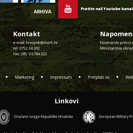
Pratite naš Youtube kanal
ARHIVA
Kontakt
Napomen
e-mail:
hrvojnik@morh.hr
Novinarski prilozi
tel: 0752 24 302
Ministarstva obran
fax: 385 1/3784 322
Marketing
Impressum
Pretplati se
Web
Linkovi
Oružane snage Republike Hrvatske
European Military P