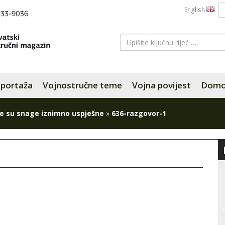
English
portaža
Vojnostručne teme
Vojna povijest
Domov
e su snage iznimno uspješne
»
636-razgovor-1