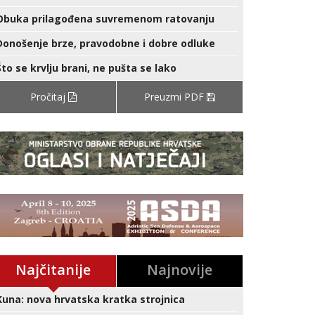
Obuka prilagođena suvremenom ratovanju
Donošenje brze, pravodobne i dobre odluke
Što se krvlju brani, ne pušta se lako
Pročitaj
Preuzmi PDF
Najčitanije
Najnovije
Kuna: nova hrvatska kratka strojnica