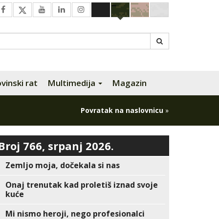
inski rat
Multimedija
Magazin
Povratak na naslovnicu
»
Broj 766, srpanj 2026.
Zemljo moja, dočekala si nas
Onaj trenutak kad proletiš iznad svoje
kuće
Mi nismo heroji, nego profesionalci