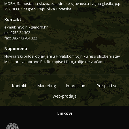
MORH, Samostalna služba za odnose s javnošću i vojna glasila, p.p.
252, 10002 Zagreb, Republika Hrvatska
Kontakt
e-mail:
hrvojnik@morh.hr
tel: 0752 24 302
fax: 385 1/3784 322
Napomena
Novinarski prilozi objavljeni u Hrvatskom vojniku nisu službeni stav
Ministarstva obrane RH. Rukopise i fotografije ne vraćamo.
Kontakti
Marketing
Impressum
Pretplati se
Web-prodaja
Linkovi