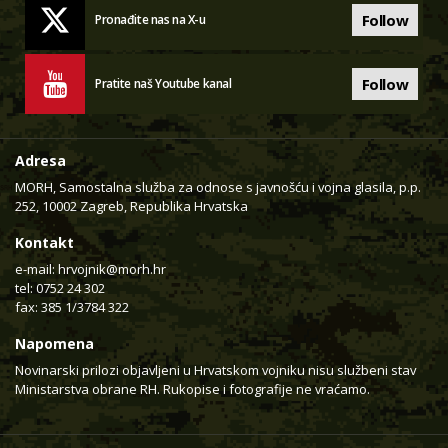
Follow
Pronađite nas na X-u
Follow
Pratite naš Youtube kanal
Adresa
MORH, Samostalna služba za odnose s javnošću i vojna glasila, p.p.
252, 10002 Zagreb, Republika Hrvatska
Kontakt
e-mail:
hrvojnik@morh.hr
tel: 0752 24 302
fax: 385 1/3784 322
Napomena
Novinarski prilozi objavljeni u Hrvatskom vojniku nisu službeni stav
Ministarstva obrane RH. Rukopise i fotografije ne vraćamo.