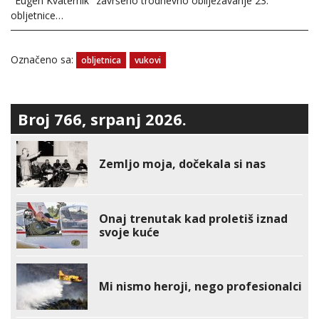
"Eugen Kvaternik" završeno trodnevno obilježavanje 23.
obljetnice…
Označeno sa:
obljetnica
vukovi
Broj 766, srpanj 2026.
Zemljo moja, dočekala si nas
Onaj trenutak kad proletiš iznad
svoje kuće
Mi nismo heroji, nego profesionalci