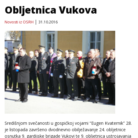
Obljetnica Vukova
Novosti iz OSRH
31.10.2016
Središnjom svečanosti u gospićkoj vojarni “Eugen Kvaternik” 28.
je listopada završeno dvodnevno obilježavanje 24. obljetnice
osnutka 9. gardijske brigade Vukovi te 9. obljetnica ustrojavanja