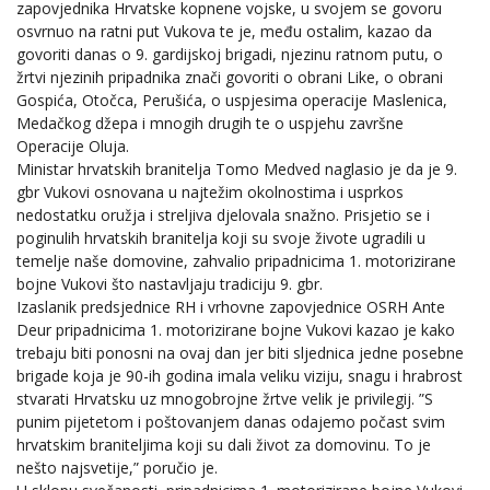
zapovjednika Hrvatske kopnene vojske, u svojem se govoru
osvrnuo na ratni put Vukova te je, među ostalim, kazao da
govoriti danas o 9. gardijskoj brigadi, njezinu ratnom putu, o
žrtvi njezinih pripadnika znači govoriti o obrani Like, o obrani
Gospića, Otočca, Perušića, o uspjesima operacije Maslenica,
Medačkog džepa i mnogih drugih te o uspjehu završne
Operacije Oluja.
Ministar hrvatskih branitelja Tomo Medved naglasio je da je 9.
gbr Vukovi osnovana u najtežim okolnostima i usprkos
nedostatku oružja i streljiva djelovala snažno. Prisjetio se i
poginulih hrvatskih branitelja koji su svoje živote ugradili u
temelje naše domovine, zahvalio pripadnicima 1. motorizirane
bojne Vukovi što nastavljaju tradiciju 9. gbr.
Izaslanik predsjednice RH i vrhovne zapovjednice OSRH Ante
Deur pripadnicima 1. motorizirane bojne Vukovi kazao je kako
trebaju biti ponosni na ovaj dan jer biti sljednica jedne posebne
brigade koja je 90-ih godina imala veliku viziju, snagu i hrabrost
stvarati Hrvatsku uz mnogobrojne žrtve velik je privilegij. ”S
punim pijetetom i poštovanjem danas odajemo počast svim
hrvatskim braniteljima koji su dali život za domovinu. To je
nešto najsvetije,” poručio je.