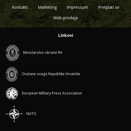
Kontakti
Marketing
Impressum
Pretplati se
Web-prodaja
Linkovi
Ministarstvo obrane RH
Oružane snage Republike Hrvatske
European Military Press Association
NATO