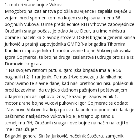
1. motorizirane bojne Vukovi.
Mnogobrojna izaslanstva položila su vijence i zapalila svijeće u
vojarni pred spomenikom na kojem su ispisana imena 56
poginulih Vukova. U ime predsjednice RH i vrhovne zapovjednice
Oružanih snaga počast je odao Ante Deur, a u ime ministra
obrane i načelnika Glavnog stožera OSRH brigadni general Siniša
Jurković u pratnji zapovjednika GMTBR-a brigadira Tihomira
Kundida i zapovjednika 1. motorizirane bojne Vukovi pukovnika
Igora Gojmerca, te brojna druga izaslanstva i udruge proizišle iz
Domovinskog rata.
” Na svojem ratnom putu 9. gardijska brigada imala je 56
poginulih i 211 ranjenih. Te nas žrtve obvezuju da nikad ne
zaboravimo te slavne dane, kad naši prethodnici nisu pokleknuli
pred izazovima i da uvijek s dužnom pažnjom i poštovanjem
odajemo počast njihovoj žrtvi,” kazao je zapovjednik 1.
motorizirane bojne Vukovi pukovnik Igor Gojmerac te dodao:
“Nas nove Vukove tradicija poziva da budemo ponosni i da dalje
baštinimo nasljedstvo Vukova koje je trajno upisano u
temeljima RH, Oružanih snaga i ove bojne na način na koji to
ime i zaslužuje.”
Brigadni general Siniša Jurković, načelnik Stožera, zamjenik