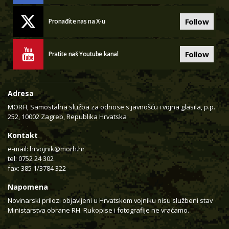
Follow
Pronađite nas na X-u
Follow
Pratite naš Youtube kanal
Adresa
MORH, Samostalna služba za odnose s javnošću i vojna glasila, p.p.
252, 10002 Zagreb, Republika Hrvatska
Kontakt
e-mail:
hrvojnik@morh.hr
tel: 0752 24 302
fax: 385 1/3784 322
Napomena
Novinarski prilozi objavljeni u Hrvatskom vojniku nisu službeni stav
Ministarstva obrane RH. Rukopise i fotografije ne vraćamo.