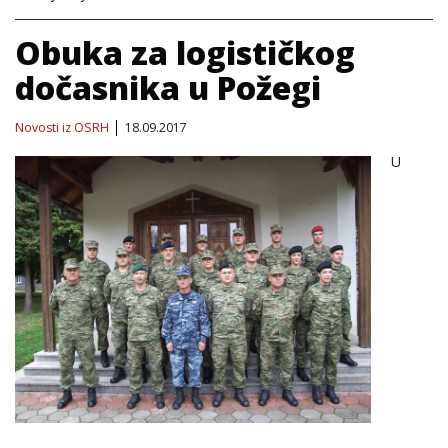
Obuka za logističkog
dočasnika u Požegi
Novosti iz OSRH
18.09.2017
U