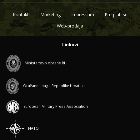
Kontakti
Marketing
Impressum
Pretplati se
Web-prodaja
Linkovi
Ministarstvo obrane RH
Oružane snage Republike Hrvatske
European Military Press Association
NATO