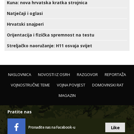
Kuna: nova hrvatska kratka strojnica
Natječaji i oglasi
Hrvatski snajperi
Orijentacija i fizička spremnost na testu
Streljačko naoružanje: H11 osvaja svijet
NASLOVNICA
NOVOSTI IZ OSRH
RAZGOVOR
REPORTAŽA
VOJNOSTRUČNE TEME
VOJNA POVIJEST
DOMOVINSKI RAT
MAGAZIN
Pratite nas
Like
Pronađite nas na Facebook-u