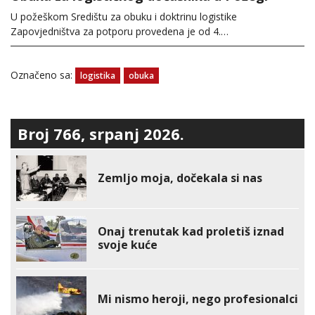
U požeškom Središtu za obuku i doktrinu logistike
Zapovjedništva za potporu provedena je od 4.…
Označeno sa:
logistika
obuka
Broj 766, srpanj 2026.
Zemljo moja, dočekala si nas
Onaj trenutak kad proletiš iznad
svoje kuće
Mi nismo heroji, nego profesionalci