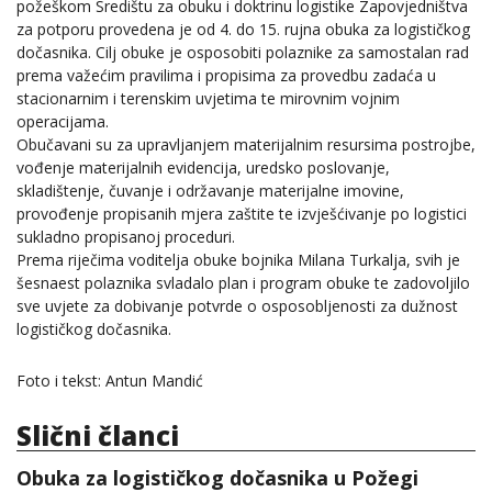
požeškom Središtu za obuku i doktrinu logistike Zapovjedništva
za potporu provedena je od 4. do 15. rujna obuka za logističkog
dočasnika. Cilj obuke je osposobiti polaznike za samostalan rad
prema važećim pravilima i propisima za provedbu zadaća u
stacionarnim i terenskim uvjetima te mirovnim vojnim
operacijama.
Obučavani su za upravljanjem materijalnim resursima postrojbe,
vođenje materijalnih evidencija, uredsko poslovanje,
skladištenje, čuvanje i održavanje materijalne imovine,
provođenje propisanih mjera zaštite te izvješćivanje po logistici
sukladno propisanoj proceduri.
Prema riječima voditelja obuke bojnika Milana Turkalja, svih je
šesnaest polaznika svladalo plan i program obuke te zadovoljilo
sve uvjete za dobivanje potvrde o osposobljenosti za dužnost
logističkog dočasnika.
Foto i tekst: Antun Mandić
Slični članci
Obuka za logističkog dočasnika u Požegi