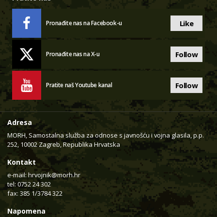
Like
Pronađite nas na Facebook-u
Follow
Pronađite nas na X-u
Follow
Pratite naš Youtube kanal
Adresa
MORH, Samostalna služba za odnose s javnošću i vojna glasila, p.p.
252, 10002 Zagreb, Republika Hrvatska
Kontakt
e-mail:
hrvojnik@morh.hr
tel: 0752 24 302
fax: 385 1/3784 322
Napomena