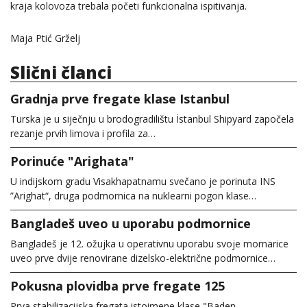
kraja kolovoza trebala početi funkcionalna ispitivanja.
Maja Ptić Grželj
Slični članci
Gradnja prve fregate klase Istanbul
Turska je u siječnju u brodogradilištu İstanbul Shipyard započela
rezanje prvih limova i profila za…
Porinuće "Arighata"
U indijskom gradu Visakhapatnamu svečano je porinuta INS
”Arighat“, druga podmornica na nuklearni pogon klase…
Bangladeš uveo u uporabu podmornice
Bangladeš je 12. ožujka u operativnu uporabu svoje mornarice
uveo prve dvije renovirane dizelsko-električne podmornice…
Pokusna plovidba prve fregate 125
Prva stabilizacijska fregata istoimene klase "Baden-