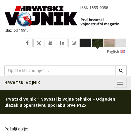
izlazi od 1991.
English
HRVATSKI VOJNIK
Navig
Hrvatski vojnik
»
Novosti iz vojne tehnike
»
Odgođen
ulazak u operativnu uporabu prve F125
Pošalji dalje: