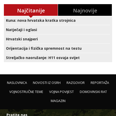
Najčitanije
Najnovije
Kuna: nova hrvatska kratka strojnica
Natječaji i oglasi
Hrvatski snajperi
Orijentacija i fizička spremnost na testu
Streljačko naoružanje: H11 osvaja svijet
NASLOVNICA
NOVOSTI IZ OSRH
RAZGOVOR
REPORTAŽA
VOJNOSTRUČNE TEME
VOJNA POVIJEST
DOMOVINSKI RAT
MAGAZIN
Pratite nas