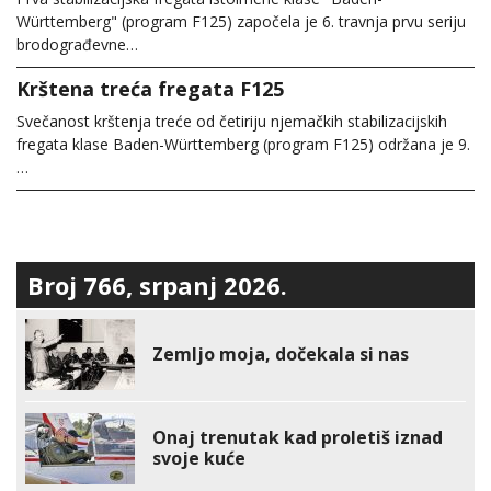
Württemberg" (program F125) započela je 6. travnja prvu seriju
brodograđevne…
Krštena treća fregata F125
Svečanost krštenja treće od četiriju njemačkih stabilizacijskih
fregata klase Baden-Württemberg (program F125) održana je 9.
…
Broj 766, srpanj 2026.
Zemljo moja, dočekala si nas
Onaj trenutak kad proletiš iznad
svoje kuće