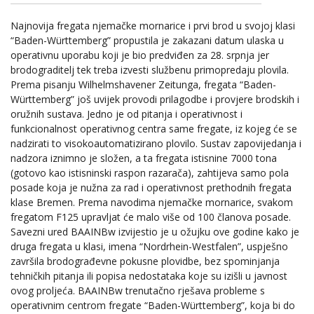
Najnovija fregata njemačke mornarice i prvi brod u svojoj klasi
“Baden-Württemberg” propustila je zakazani datum ulaska u
operativnu uporabu koji je bio predviđen za 28. srpnja jer
brodograditelj tek treba izvesti službenu primopredaju plovila.
Prema pisanju Wilhelmshavener Zeitunga, fregata “Baden-
Württemberg” još uvijek provodi prilagodbe i provjere brodskih i
oružnih sustava. Jedno je od pitanja i operativnost i
funkcionalnost operativnog centra same fregate, iz kojeg će se
nadzirati to visokoautomatizirano plovilo. Sustav zapovijedanja i
nadzora iznimno je složen, a ta fregata istisnine 7000 tona
(gotovo kao istisninski raspon razarača), zahtijeva samo pola
posade koja je nužna za rad i operativnost prethodnih fregata
klase Bremen. Prema navodima njemačke mornarice, svakom
fregatom F125 upravljat će malo više od 100 članova posade.
Savezni ured BAAINBw izvijestio je u ožujku ove godine kako je
druga fregata u klasi, imena “Nordrhein-Westfalen”, uspješno
završila brodograđevne pokusne plovidbe, bez spominjanja
tehničkih pitanja ili popisa nedostataka koje su izišli u javnost
ovog proljeća. BAAINBw trenutačno rješava probleme s
operativnim centrom fregate “Baden-Württemberg”, koja bi do