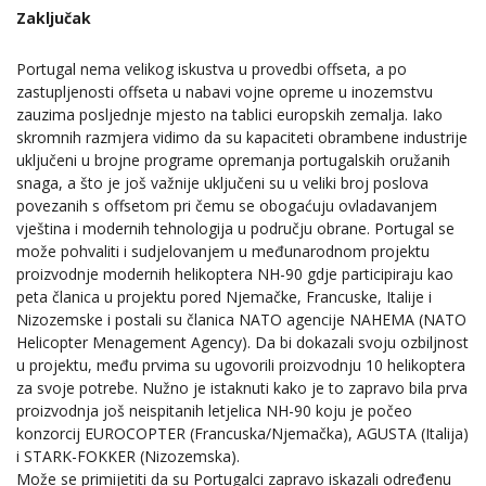
Zaključak
Portugal nema velikog iskustva u provedbi offseta, a po
zastupljenosti offseta u nabavi vojne opreme u inozemstvu
zauzima posljednje mjesto na tablici europskih zemalja. Iako
skromnih razmjera vidimo da su kapaciteti obrambene industrije
uključeni u brojne programe opremanja portugalskih oružanih
snaga, a što je još važnije uključeni su u veliki broj poslova
povezanih s offsetom pri čemu se obogaćuju ovladavanjem
vještina i modernih tehnologija u području obrane. Portugal se
može pohvaliti i sudjelovanjem u međunarodnom projektu
proizvodnje modernih helikoptera NH-90 gdje participiraju kao
peta članica u projektu pored Njemačke, Francuske, Italije i
Nizozemske i postali su članica NATO agencije NAHEMA (NATO
Helicopter Menagement Agency). Da bi dokazali svoju ozbiljnost
u projektu, među prvima su ugovorili proizvodnju 10 helikoptera
za svoje potrebe. Nužno je istaknuti kako je to zapravo bila prva
proizvodnja još neispitanih letjelica NH-90 koju je počeo
konzorcij EUROCOPTER (Francuska/Njemačka), AGUSTA (Italija)
i STARK-FOKKER (Nizozemska).
Može se primijetiti da su Portugalci zapravo iskazali određenu