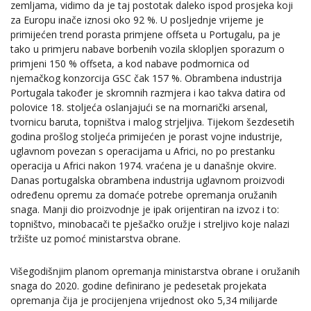
zemljama, vidimo da je taj postotak daleko ispod prosjeka koji
za Europu inače iznosi oko 92 %. U posljednje vrijeme je
primijećen trend porasta primjene offseta u Portugalu, pa je
tako u primjeru nabave borbenih vozila sklopljen sporazum o
primjeni 150 % offseta, a kod nabave podmornica od
njemačkog konzorcija GSC čak 157 %. Obrambena industrija
Portugala također je skromnih razmjera i kao takva datira od
polovice 18. stoljeća oslanjajući se na mornarički arsenal,
tvornicu baruta, topništva i malog strjeljiva. Tijekom šezdesetih
godina prošlog stoljeća primijećen je porast vojne industrije,
uglavnom povezan s operacijama u Africi, no po prestanku
operacija u Africi nakon 1974. vraćena je u današnje okvire.
Danas portugalska obrambena industrija uglavnom proizvodi
određenu opremu za domaće potrebe opremanja oružanih
snaga. Manji dio proizvodnje je ipak orijentiran na izvoz i to:
topništvo, minobacači te pješačko oružje i streljivo koje nalazi
tržište uz pomoć ministarstva obrane.
Višegodišnjim planom opremanja ministarstva obrane i oružanih
snaga do 2020. godine definirano je pedesetak projekata
opremanja čija je procijenjena vrijednost oko 5,34 milijarde