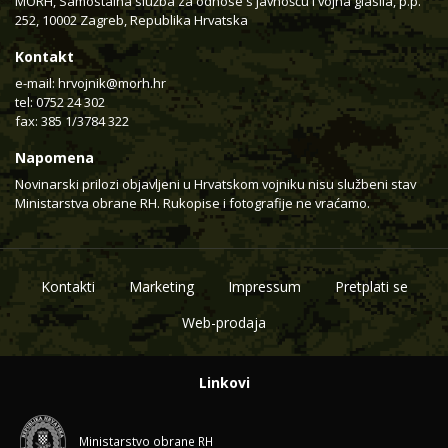
MORH, Samostalna služba za odnose s javnošću i vojna glasila, p.p.
252, 10002 Zagreb, Republika Hrvatska
Kontakt
e-mail:
hrvojnik@morh.hr
tel: 0752 24 302
fax: 385 1/3784 322
Napomena
Novinarski prilozi objavljeni u Hrvatskom vojniku nisu službeni stav
Ministarstva obrane RH. Rukopise i fotografije ne vraćamo.
Kontakti
Marketing
Impressum
Pretplati se
Web-prodaja
Linkovi
Ministarstvo obrane RH