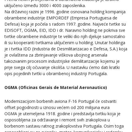
uključeno između 3000 i 4000 zaposlenika.
Na državnoj razini je 1996. godine osnovana holding kompanija
obrambene industrije EMPORDEF (Empresa Portuguesa de
Defesa) koja je počela s radom 1997. godine. Najveće tvrtke su
EDISOFT, OGMA, EID, IDD i dr. Naravno holding ne pokriva sve
tvrtke obrambene industrije te veliki dio njih djeluje samostalno
ili su kooperanti tvrtkama uključenim u holding. Unutar holdinga
je i tvrtka IDD (Industria de Desmilitarizacao e Defesa, S.A.) koja
je ovlaštena za zbrinjavanje viškova ubojnog arsenala
takozvanim procesom industrijske demilitarizacije kojemu je
prije svega cilj očuvanje okoliša. U nastavku ćemo dati kratki
opis pojedinih tvrtki u obrambenoj industriji Portugala.
OGMA (Oficinas Gerais de Material Aeronautico)
Modernizacijom borbenih aviona F-16 Portugal će ostvariti
offset pogodnosti u iznosu većem od 200 milijuna eura
OGMA je utemeljena 1918. godine i predstavlja tvrtku koja je
osposobljena za održavanje i remont svih zrakoplova u
borbenom sastavu ratnog zrakoplovstva Portugala. Osim toga