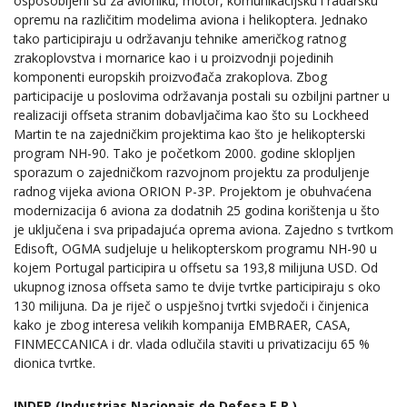
osposobljeni su za avioniku, motor, komunikacijsku i radarsku
opremu na različitim modelima aviona i helikoptera. Jednako
tako participiraju u održavanju tehnike američkog ratnog
zrakoplovstva i mornarice kao i u proizvodnji pojedinih
komponenti europskih proizvođača zrakoplova. Zbog
participacije u poslovima održavanja postali su ozbiljni partner u
realizaciji offseta stranim dobavljačima kao što su Lockheed
Martin te na zajedničkim projektima kao što je helikopterski
program NH-90. Tako je početkom 2000. godine sklopljen
sporazum o zajedničkom razvojnom projektu za produljenje
radnog vijeka aviona ORION P-3P. Projektom je obuhvaćena
modernizacija 6 aviona za dodatnih 25 godina korištenja u što
je uključena i sva pripadajuća oprema aviona. Zajedno s tvrtkom
Edisoft, OGMA sudjeluje u helikopterskom programu NH-90 u
kojem Portugal participira u offsetu sa 193,8 milijuna USD. Od
ukupnog iznosa offseta samo te dvije tvrtke participiraju s oko
130 milijuna. Da je riječ o uspješnoj tvrtki svjedoči i činjenica
kako je zbog interesa velikih kompanija EMBRAER, CASA,
FINMECCANICA i dr. vlada odlučila staviti u privatizaciju 65 %
dionica tvrtke.
INDEP (Industrias Nacionais de Defesa E.P.)