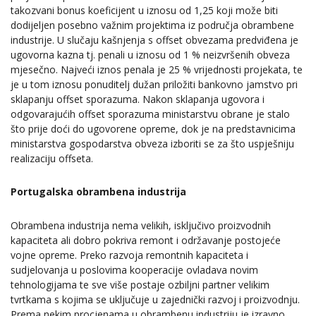
takozvani bonus koeficijent u iznosu od 1,25 koji može biti
dodijeljen posebno važnim projektima iz područja obrambene
industrije. U slučaju kašnjenja s offset obvezama predviđena je
ugovorna kazna tj. penali u iznosu od 1 % neizvršenih obveza
mjesečno. Najveći iznos penala je 25 % vrijednosti projekata, te
je u tom iznosu ponuditelj dužan priložiti bankovno jamstvo pri
sklapanju offset sporazuma. Nakon sklapanja ugovora i
odgovarajućih offset sporazuma ministarstvu obrane je stalo
što prije doći do ugovorene opreme, dok je na predstavnicima
ministarstva gospodarstva obveza izboriti se za što uspješniju
realizaciju offseta.
Portugalska obrambena industrija
Obrambena industrija nema velikih, isključivo proizvodnih
kapaciteta ali dobro pokriva remont i održavanje postojeće
vojne opreme. Preko razvoja remontnih kapaciteta i
sudjelovanja u poslovima kooperacije ovladava novim
tehnologijama te sve više postaje ozbiljni partner velikim
tvrtkama s kojima se uključuje u zajednički razvoj i proizvodnju.
Prema nekim procjenama u obrambenu industriju je izravno