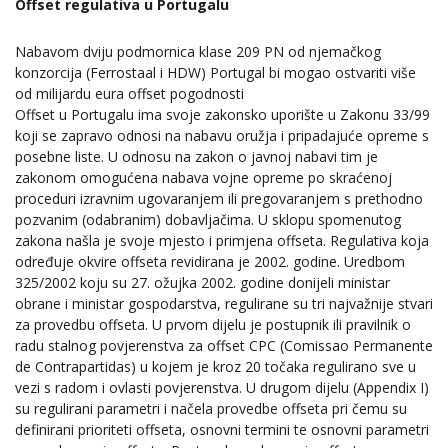
Offset regulativa u Portugalu
Nabavom dviju podmornica klase 209 PN od njemačkog
konzorcija (Ferrostaal i HDW) Portugal bi mogao ostvariti više
od milijardu eura offset pogodnosti
Offset u Portugalu ima svoje zakonsko uporište u Zakonu 33/99
koji se zapravo odnosi na nabavu oružja i pripadajuće opreme s
posebne liste. U odnosu na zakon o javnoj nabavi tim je
zakonom omogućena nabava vojne opreme po skraćenoj
proceduri izravnim ugovaranjem ili pregovaranjem s prethodno
pozvanim (odabranim) dobavljačima. U sklopu spomenutog
zakona našla je svoje mjesto i primjena offseta. Regulativa koja
određuje okvire offseta revidirana je 2002. godine. Uredbom
325/2002 koju su 27. ožujka 2002. godine donijeli ministar
obrane i ministar gospodarstva, regulirane su tri najvažnije stvari
za provedbu offseta. U prvom dijelu je postupnik ili pravilnik o
radu stalnog povjerenstva za offset CPC (Comissao Permanente
de Contrapartidas) u kojem je kroz 20 točaka regulirano sve u
vezi s radom i ovlasti povjerenstva. U drugom dijelu (Appendix I)
su regulirani parametri i načela provedbe offseta pri čemu su
definirani prioriteti offseta, osnovni termini te osnovni parametri