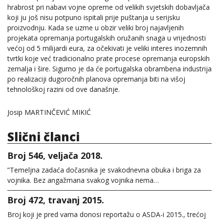
hrabrost pri nabavi vojne opreme od velikih svjetskih dobavljača
koji ju još nisu potpuno ispitali prije puštanja u serijsku
proizvodnju. Kada se uzme u obzir veliki broj najavljenih
projekata opremanja portugalskih oružanih snaga u vrijednosti
većoj od 5 milijardi eura, za očekivati je veliki interes inozemnih
tvrtki koje već tradicionalno prate procese opremanja europskih
zemalja i šire. Sigurno je da će portugalska obrambena industrija
po realizaciji dugoročnih planova opremanja biti na višoj
tehnološkoj razini od ove današnje.
Josip MARTINČEVIĆ MIKIĆ
Slični članci
Broj 546, veljača 2018.
”Temeljna zadaća dočasnika je svakodnevna obuka i briga za
vojnika. Bez angažmana svakog vojnika nema…
Broj 472, travanj 2015.
Broj koji je pred vama donosi reportažu o ASDA-i 2015., trećoj