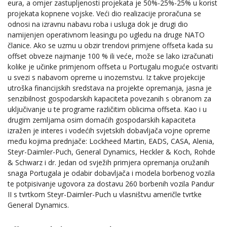
eura, a omjer zastupljenosti projekata je 50%-25%-25% u korist
projekata kopnene vojske. Veći dio realizacije proračuna se
odnosi na izravnu nabavu roba i usluga dok je drugi dio
namijenjen operativnom leasingu po ugledu na druge NATO
članice. Ako se uzmu u obzir trendovi primjene offseta kada su
offset obveze najmanje 100 % ili veće, može se lako izračunati
kolike je učinke primjenom offseta u Portugalu moguće ostvariti
u svezi s nabavom opreme u inozemstvu. Iz takve projekcije
utroška financijskih sredstava na projekte opremanja, jasna je
senzibilnost gospodarskih kapaciteta povezanih s obranom za
uključivanje u te programe različitim oblicima offseta. Kao i u
drugim zemljama osim domaćih gospodarskih kapaciteta
izražen je interes i vodećih svjetskih dobavljača vojne opreme
među kojima prednjače: Lockheed Martin, EADS, CASA, Alenia,
Steyr-Daimler-Puch, General Dynamics, Heckler & Koch, Rohde
& Schwarz i dr. Jedan od svježih primjera opremanja oružanih
snaga Portugala je odabir dobavljača i modela borbenog vozila
te potpisivanje ugovora za dostavu 260 borbenih vozila Pandur
II s tvrtkom Steyr-Daimler-Puch u vlasništvu američle tvrtke
General Dynamics.