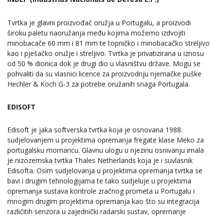
Tvrtka je glavni proizvođač oružja u Portugalu, a proizvodi
široku paletu naoružanja među kojima možemo izdvojiti
minobacače 60 mm i 81 mm te topničko i minobacačko streljivo
kao i pješačko oružje i streljivo. Tvrtka je privatizirana u iznosu
od 50 % dionica dok je drugi dio u vlasništvu države. Mogu se
pohvaliti da su vlasnici licence za proizvodnju njemačke puške
Hechler & Koch G-3 za potrebe oružanih snaga Portugala.
EDISOFT
Edisoft je jaka softverska tvrtka koja je osnovana 1988.
sudjelovanjem u projektima opremanja fregate klase Meko za
portugalsku mornaricu. Glavnu ulogu u njezinu osnivanju imala
je nizozemska tvrtka Thales Netherlands koja je i suvlasnik
Edisofta. Osim sudjelovanja u projektima opremanja tvrtka se
bavi i drugim tehnologijama te tako sudjeluje u projektima
opremanja sustava kontrole zračnog prometa u Portugalu i
mnogim drugim projektima opremanja kao što su integracija
različitih senzora u zajednički radarski sustav, opremanje