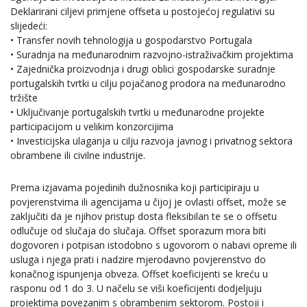
Deklarirani ciljevi primjene offseta u postojećoj regulativi su
slijedeći:
• Transfer novih tehnologija u gospodarstvo Portugala
• Suradnja na međunarodnim razvojno-istraživačkim projektima
• Zajednička proizvodnja i drugi oblici gospodarske suradnje
portugalskih tvrtki u cilju pojačanog prodora na međunarodno
tržište
• Uključivanje portugalskih tvrtki u međunarodne projekte
participacijom u velikim konzorcijima
• Investicijska ulaganja u cilju razvoja javnog i privatnog sektora
obrambene ili civilne industrije.
Prema izjavama pojedinih dužnosnika koji participiraju u
povjerenstvima ili agencijama u čijoj je ovlasti offset, može se
zaključiti da je njihov pristup dosta fleksibilan te se o offsetu
odlučuje od slučaja do slučaja. Offset sporazum mora biti
dogovoren i potpisan istodobno s ugovorom o nabavi opreme ili
usluga i njega prati i nadzire mjerodavno povjerenstvo do
konačnog ispunjenja obveza. Offset koeficijenti se kreću u
rasponu od 1 do 3. U načelu se viši koeficijenti dodjeljuju
projektima povezanim s obrambenim sektorom. Postoji i