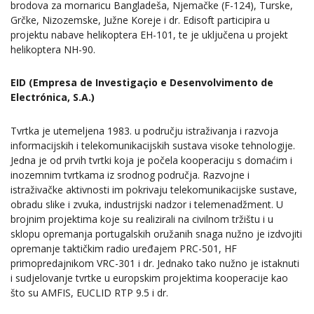
brodova za mornaricu Bangladeša, Njemačke (F-124), Turske,
Grčke, Nizozemske, Južne Koreje i dr. Edisoft participira u
projektu nabave helikoptera EH-101, te je uključena u projekt
helikoptera NH-90.
EID (Empresa de Investigaçio e Desenvolvimento de
Electrónica, S.A.)
Tvrtka je utemeljena 1983. u području istraživanja i razvoja
informacijskih i telekomunikacijskih sustava visoke tehnologije.
Jedna je od prvih tvrtki koja je počela kooperaciju s domaćim i
inozemnim tvrtkama iz srodnog područja. Razvojne i
istraživačke aktivnosti im pokrivaju telekomunikacijske sustave,
obradu slike i zvuka, industrijski nadzor i telemenadžment. U
brojnim projektima koje su realizirali na civilnom tržištu i u
sklopu opremanja portugalskih oružanih snaga nužno je izdvojiti
opremanje taktičkim radio uređajem PRC-501, HF
primopredajnikom VRC-301 i dr. Jednako tako nužno je istaknuti
i sudjelovanje tvrtke u europskim projektima kooperacije kao
što su AMFIS, EUCLID RTP 9.5 i dr.