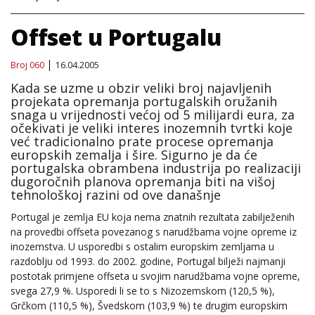
Offset u Portugalu
Broj 060
16.04.2005
Kada se uzme u obzir veliki broj najavljenih
projekata opremanja portugalskih oružanih
snaga u vrijednosti većoj od 5 milijardi eura, za
očekivati je veliki interes inozemnih tvrtki koje
već tradicionalno prate procese opremanja
europskih zemalja i šire. Sigurno je da će
portugalska obrambena industrija po realizaciji
dugoročnih planova opremanja biti na višoj
tehnološkoj razini od ove današnje
Portugal je zemlja EU koja nema znatnih rezultata zabilježenih
na provedbi offseta povezanog s narudžbama vojne opreme iz
inozemstva. U usporedbi s ostalim europskim zemljama u
razdoblju od 1993. do 2002. godine, Portugal bilježi najmanji
postotak primjene offseta u svojim narudžbama vojne opreme,
svega 27,9 %. Usporedi li se to s Nizozemskom (120,5 %),
Grčkom (110,5 %), Švedskom (103,9 %) te drugim europskim