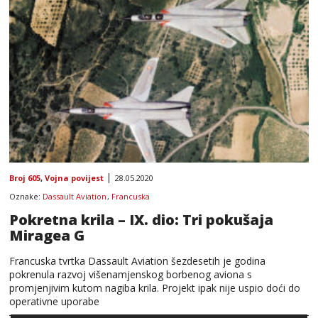
Broj 605
,
Vojna povijest
28.05.2020
Oznake:
Dassault Aviation
,
Francuska
Pokretna krila – IX. dio: Tri pokušaja
Miragea G
Francuska tvrtka Dassault Aviation šezdesetih je godina
pokrenula razvoj višenamjenskog borbenog aviona s
promjenjivim kutom nagiba krila. Projekt ipak nije uspio doći do
operativne uporabe