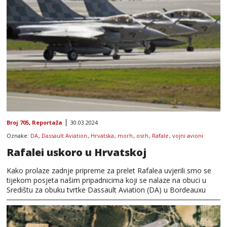
Broj 705
,
Reportaža
30.03.2024
Oznake:
DA
,
Dassault Aviation
,
Hrvatska
,
morh
,
osrh
,
Rafale
,
vojni avioni
Rafalei uskoro u Hrvatskoj
Kako prolaze zadnje pripreme za prelet Rafalea uvjerili smo se
tijekom posjeta našim pripadnicima koji se nalaze na obuci u
Središtu za obuku tvrtke Dassault Aviation (DA) u Bordeauxu