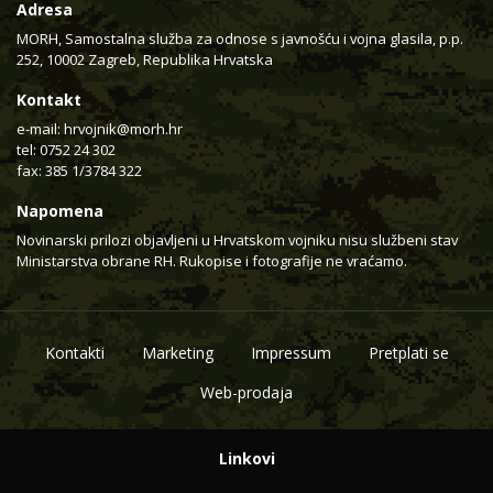
Adresa
MORH, Samostalna služba za odnose s javnošću i vojna glasila, p.p.
252, 10002 Zagreb, Republika Hrvatska
Kontakt
e-mail:
hrvojnik@morh.hr
tel: 0752 24 302
fax: 385 1/3784 322
Napomena
Novinarski prilozi objavljeni u Hrvatskom vojniku nisu službeni stav
Ministarstva obrane RH. Rukopise i fotografije ne vraćamo.
Kontakti
Marketing
Impressum
Pretplati se
Web-prodaja
Linkovi