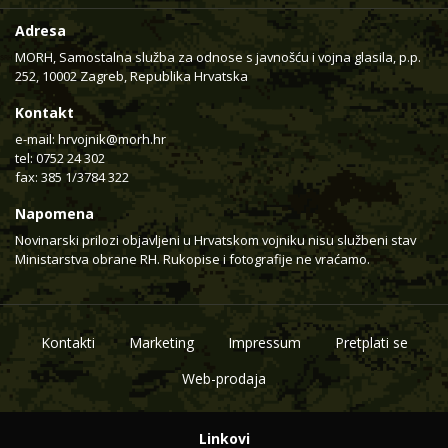
Adresa
MORH, Samostalna služba za odnose s javnošću i vojna glasila, p.p.
252, 10002 Zagreb, Republika Hrvatska
Kontakt
e-mail:
hrvojnik@morh.hr
tel: 0752 24 302
fax: 385 1/3784 322
Napomena
Novinarski prilozi objavljeni u Hrvatskom vojniku nisu službeni stav
Ministarstva obrane RH. Rukopise i fotografije ne vraćamo.
Kontakti
Marketing
Impressum
Pretplati se
Web-prodaja
Linkovi