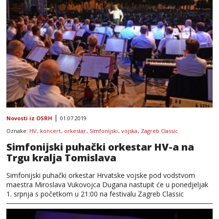
Novosti iz OSRH
01.07.2019
Oznake:
HV
,
koncert
,
orkestar
,
Simfonijski
,
vojska
,
Zagreb Classic
Simfonijski puhački orkestar HV-a na
Trgu kralja Tomislava
Simfonijski puhački orkestar Hrvatske vojske pod vodstvom
maestra Miroslava Vukovojca Dugana nastupit će u ponedjeljak
1. srpnja s početkom u 21:00 na festivalu Zagreb Classic