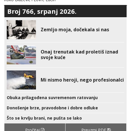
Broj 766, srpanj 2026.
Zemljo moja, dočekala si nas
Onaj trenutak kad proletiš iznad
svoje kuće
Mi nismo heroji, nego profesionalci
Obuka prilagođena suvremenom ratovanju
Donošenje brze, pravodobne i dobre odluke
Što se krvlju brani, ne pušta se lako
Pročitaj
Preuzmi PDF