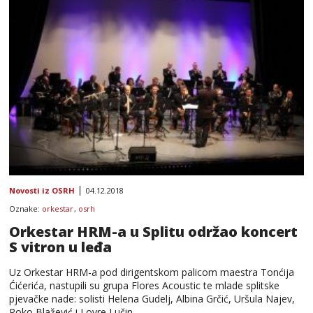
Novosti iz OSRH
04.12.2018
Oznake:
orkestar
,
osrh
Orkestar HRM-a u Splitu održao koncert
S vitron u leđa
Uz Orkestar HRM-a pod dirigentskom palicom maestra Tonćija
Ćićerića, nastupili su grupa Flores Acoustic te mlade splitske
pjevačke nade: solisti Helena Gudelj, Albina Grčić, Uršula Najev,
Roko Blažević i Lovre Lučin