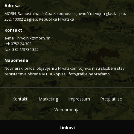
Adresa
MORH, Samostalna služba za odnose s javnošću i vojna glasila, p.p.
252, 10002 Zagreb, Republika Hrvatska
Kontakt
e-mail:
hrvojnik@morh.hr
tel: 0752 24 302
fax: 385 1/3784 322
Napomena
Novinarski prilozi objavljeni u Hrvatskom vojniku nisu službeni stav
Ministarstva obrane RH. Rukopise i fotografije ne vraćamo.
Kontakti
Marketing
Impressum
Pretplati se
Web-prodaja
Linkovi