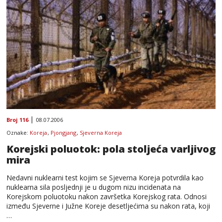
Broj 116
08.07.2006
Oznake:
Koreja
,
Pjongjang
,
Sjeverna Koreja
Korejski poluotok: pola stoljeća varljivog
mira
Nedavni nuklearni test kojim se Sjeverna Koreja potvrdila kao
nuklearna sila posljednji je u dugom nizu incidenata na
Korejskom poluotoku nakon završetka Korejskog rata. Odnosi
između Sjeverne i Južne Koreje desetljećima su nakon rata, koji
…