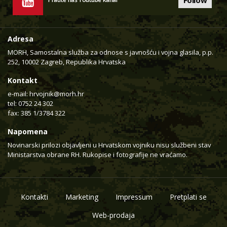
Adresa
MORH, Samostalna služba za odnose s javnošću i vojna glasila, p.p.
252, 10002 Zagreb, Republika Hrvatska
Kontakt
e-mail:
hrvojnik@morh.hr
tel: 0752 24 302
fax: 385 1/3784 322
Napomena
Novinarski prilozi objavljeni u Hrvatskom vojniku nisu službeni stav
Ministarstva obrane RH. Rukopise i fotografije ne vraćamo.
Kontakti
Marketing
Impressum
Pretplati se
Web-prodaja