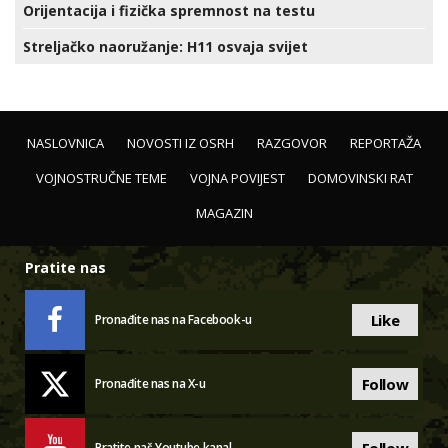
Orijentacija i fizička spremnost na testu
Streljačko naoružanje: H11 osvaja svijet
NASLOVNICA
NOVOSTI IZ OSRH
RAZGOVOR
REPORTAŽA
VOJNOSTRUČNE TEME
VOJNA POVIJEST
DOMOVINSKI RAT
MAGAZIN
Pratite nas
Like
Pronađite nas na Facebook-u
Follow
Pronađite nas na X-u
Follow
Pratite naš Youtube kanal