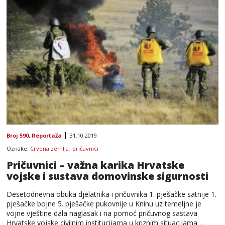
Broj 590
,
Reportaža
31.10.2019
Oznake:
Crvena zemlja
,
pričuvnici
Pričuvnici – važna karika Hrvatske
vojske i sustava domovinske sigurnosti
Desetodnevna obuka djelatnika i pričuvnika 1. pješačke satnije 1.
pješačke bojne 5. pješačke pukovnije u Kninu uz temeljne je
vojne vještine dala naglasak i na pomoć pričuvnog sastava
Hrvatske vojske civilnim institucijama u kriznim situacijama …