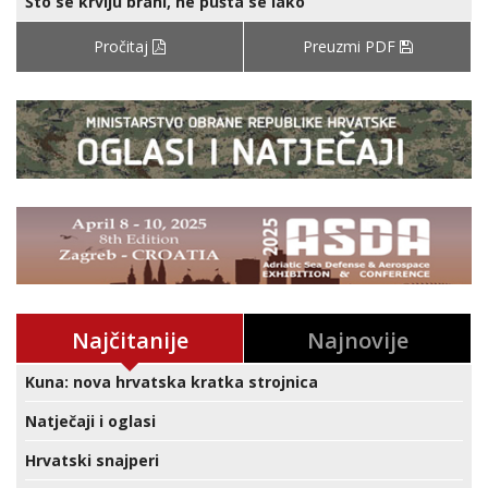
Što se krvlju brani, ne pušta se lako
Pročitaj
Preuzmi PDF
Najčitanije
Najnovije
Kuna: nova hrvatska kratka strojnica
Natječaji i oglasi
Hrvatski snajperi