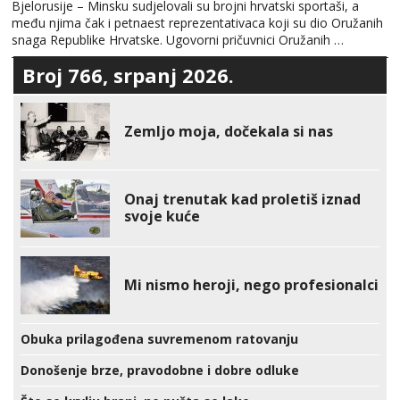
Bjelorusije – Minsku sudjelovali su brojni hrvatski sportaši, a
među njima čak i petnaest reprezentativaca koji su dio Oružanih
snaga Republike Hrvatske. Ugovorni pričuvnici Oružanih …
Broj 766, srpanj 2026.
Zemljo moja, dočekala si nas
Onaj trenutak kad proletiš iznad
svoje kuće
Mi nismo heroji, nego profesionalci
Obuka prilagođena suvremenom ratovanju
Donošenje brze, pravodobne i dobre odluke