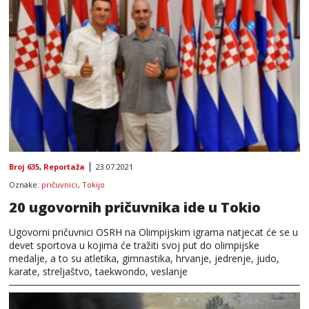
Broj 635
,
Reportaža
23.07.2021
Oznake:
pričuvnici
,
Tokijo
20 ugovornih pričuvnika ide u Tokio
Ugovorni pričuvnici OSRH na Olimpijskim igrama natjecat će se u
devet sportova u kojima će tražiti svoj put do olimpijske
medalje, a to su atletika, gimnastika, hrvanje, jedrenje, judo,
karate, streljaštvo, taekwondo, veslanje