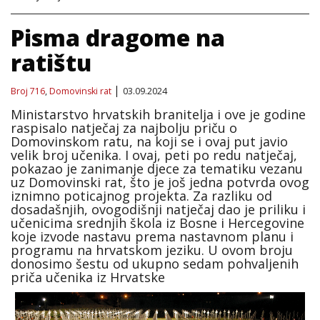
Pisma dragome na
ratištu
Broj 716
,
Domovinski rat
03.09.2024
Ministarstvo hrvatskih branitelja i ove je godine
raspisalo natječaj za najbolju priču o
Domovinskom ratu, na koji se i ovaj put javio
velik broj učenika. I ovaj, peti po redu natječaj,
pokazao je zanimanje djece za tematiku vezanu
uz Domovinski rat, što je još jedna potvrda ovog
iznimno poticajnog projekta. Za razliku od
dosadašnjih, ovogodišnji natječaj dao je priliku i
učenicima srednjih škola iz Bosne i Hercegovine
koje izvode nastavu prema nastavnom planu i
programu na hrvatskom jeziku. U ovom broju
donosimo šestu od ukupno sedam pohvaljenih
priča učenika iz Hrvatske