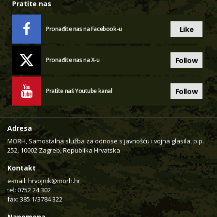
Pratite nas
Like
Pronađite nas na Facebook-u
Follow
Pronađite nas na X-u
Follow
Pratite naš Youtube kanal
Adresa
MORH, Samostalna služba za odnose s javnošću i vojna glasila, p.p.
252, 10002 Zagreb, Republika Hrvatska
Kontakt
e-mail:
hrvojnik@morh.hr
tel: 0752 24 302
fax: 385 1/3784 322
Napomena