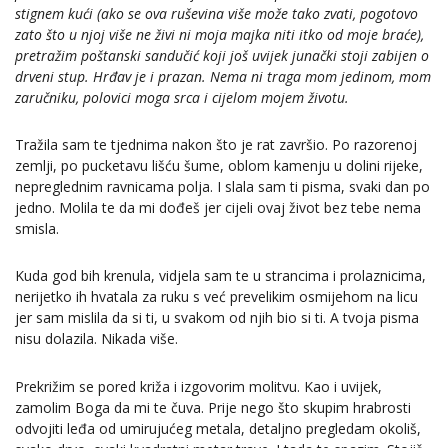
stignem kući (ako se ova ruševina više može tako zvati, pogotovo
zato što u njoj više ne živi ni moja majka niti itko od moje braće),
pretražim poštanski sandučić koji još uvijek junački stoji zabijen o
drveni stup. Hrđav je i prazan. Nema ni traga mom jedinom, mom
zaručniku, polovici moga srca i cijelom mojem životu.
Tražila sam te tjednima nakon što je rat završio. Po razorenoj
zemlji, po pucketavu lišću šume, oblom kamenju u dolini rijeke,
nepreglednim ravnicama polja. I slala sam ti pisma, svaki dan po
jedno. Molila te da mi dođeš jer cijeli ovaj život bez tebe nema
smisla.
Kuda god bih krenula, vidjela sam te u strancima i prolaznicima,
nerijetko ih hvatala za ruku s već prevelikim osmijehom na licu
jer sam mislila da si ti, u svakom od njih bio si ti. A tvoja pisma
nisu dolazila. Nikada više.
Prekrižim se pored križa i izgovorim molitvu. Kao i uvijek,
zamolim Boga da mi te čuva. Prije nego što skupim hrabrosti
odvojiti leđa od umirujućeg metala, detaljno pregledam okoliš,