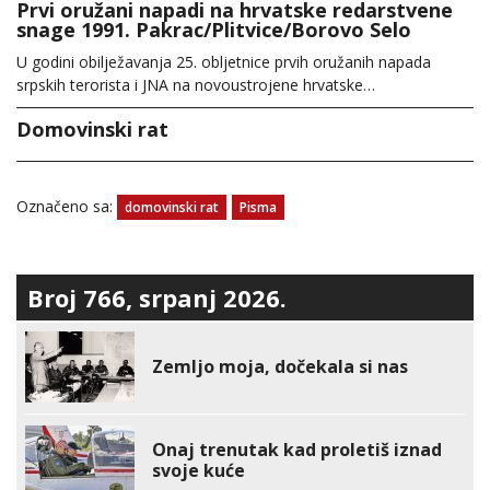
Prvi oružani napadi na hrvatske redarstvene
snage 1991. Pakrac/Plitvice/Borovo Selo
U godini obilježavanja 25. obljetnice prvih oružanih napada
srpskih terorista i JNA na novoustrojene hrvatske…
Domovinski rat
Označeno sa:
domovinski rat
Pisma
Broj 766, srpanj 2026.
Zemljo moja, dočekala si nas
Onaj trenutak kad proletiš iznad
svoje kuće