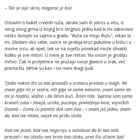
– Tko se nije skrio, magarac je bio!
Ostavim ti buket crvenih ruža, ubrala sam ih jutros u vrtu, iz
istog onog grma iz kojeg bi ti otrgnuo jednu kad bi mi zaboravio
nešto donijeti sa sajma u gradu. “Ruža za moju Ružu”, rekao bi
mi. Gledam oko sebe, sunce se probija kroz pukotine u križu i u
mome srcu, ali opet, tek se na svjetlu ponekad može shvatiti
koliko je sve mrtvo. U meni je sve mrtvo. Na ovom je groblju
mrtvo. Čak ni proljetnice ne pružaju svoje glavice u zrak, već
prema tlu. Mrtve su kao i svi meni dragi ljudi.
Tjedni nakon što su nas pronašli u ormaru prolaze u magli. Ne
znam gdje mi je sestra, niti gdje se sama nalazim, znam samo da
mi je hladno, vlažno i da želim kući. Želim tebi. Svjesna sam samo
krvavih zuba i zavoja, urlika, pucanja, povlačenja kose, vojničkih
čizama – čizme ću pamtiti dok sam živa – i znam još jedno, znam
da, kad me mlate, uvijek mi priđu sleđa.
Kad me puste, kad nas naguraju u autobuse da bi nas naši
preuzeli i na izlasku nas broje kao stoku, prvo što učinim kad