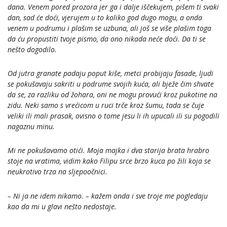
dana. Venem pored prozora jer ga i dalje iščekujem, pišem ti svaki
dan, sad će doći, vjerujem u to koliko god dugo mogu, a onda
venem u podrumu i plašim se uzbuna, ali još se više plašim toga
da ću propustiti tvoje pismo, da ono nikada neće doći. Da ti se
nešto dogodilo.
Od jutra granate padaju poput kiše, metci probijaju fasade, ljudi
se pokušavaju sakriti u podrume svojih kuća, ali bježe čim shvate
da se, za razliku od žohara, oni ne mogu provući kroz pukotine na
zidu. Neki samo s vrećicom u ruci trče kroz šumu, tada se čuje
veliki ili mali prasak, ovisno o tome jesu li ih upucali ili su pogodili
nagaznu minu.
Mi ne pokušavamo otići. Moja majka i dva starija brata hrabro
stoje na vratima, vidim kako Filipu srce brzo kuca po žili koja se
neukrotivo trza na sljepoočnici.
– Ni ja ne idem nikamo. – kažem onda i sve troje me pogledaju
kao da mi u glavi nešto nedostaje.