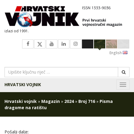
izlazi od 1991.
English
HRVATSKI VOJNIK
Navig
Hrvatski vojnik
»
Magazin
»
2024
»
Broj 716
»
Pisma
dragome na ratištu
Pošalji dalje: