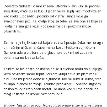
Devetsto trideset i osam križeva. Običnih bijelih. Oni su pronašli
svoj dom, vratili su se kući. I jedan veliki, šuplji križ, modrozelen
kao rijeka u pozadini, pocrnio od vjetra i sunca koje ga
svakodnevno prži. Taj ovdje stoji za tebe. Za sve one za koje se
i dalje ne zna gdje leže. Podsjeća me da i praznina može
oformiti lik.
Za mene je taj lik sablast koja vreba iz šipražja, čeka me iza ugla
u mračnim uličicama, čupa me za kosu i teškom vojničkom
čizmom udara u trbuh, pa u glavu, sve dok mi od zuba ne
ostane samo krvava kaša.
Trudim se biti dostojanstvena pa se u cijelom hodu do šupljega
križa osvrnem samo triput. Stežem kutiju s tvojim pismima u
ruci. Ona mi jedina donose sigurnost. Krv mi šumi u ušima, srce
mi lupa, dlanovi se znoje, želudac preokreće. Konačno stignem i
prislonim leđa uz hladan metal. Od dana kad su me napali, ne
mogu riskirati da ikome okrenem leđa.
Studeni. Naš grad je pao. Tvoje zadnje pismo stiglo je prije mjesec