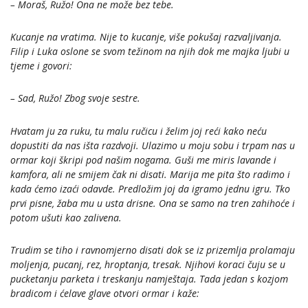
– Moraš, Ružo! Ona ne može bez tebe.
Kucanje na vratima. Nije to kucanje, više pokušaj razvaljivanja.
Filip i Luka oslone se svom težinom na njih dok me majka ljubi u
tjeme i govori:
– Sad, Ružo! Zbog svoje sestre.
Hvatam ju za ruku, tu malu ručicu i želim joj reći kako neću
dopustiti da nas išta razdvoji. Ulazimo u moju sobu i trpam nas u
ormar koji škripi pod našim nogama. Guši me miris lavande i
kamfora, ali ne smijem čak ni disati. Marija me pita što radimo i
kada ćemo izaći odavde. Predložim joj da igramo jednu igru. Tko
prvi pisne, žaba mu u usta drisne. Ona se samo na tren zahihoće i
potom ušuti kao zalivena.
Trudim se tiho i ravnomjerno disati dok se iz prizemlja prolamaju
moljenja, pucanj, rez, hroptanja, tresak. Njihovi koraci čuju se u
pucketanju parketa i treskanju namještaja. Tada jedan s kozjom
bradicom i ćelave glave otvori ormar i kaže: