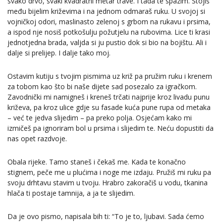
svako drvo, svaki kvadratni metar trave. I tada te spazim. Stojiš
među bijelim križevima i na jednom odmaraš ruku. U svojoj si
vojničkoj odori, maslinasto zelenoj s grbom na rukavu i prsima,
a ispod nje nosiš potkošulju požutjelu na rubovima. Lice ti krasi
jednotjedna brada, valjda si ju pustio dok si bio na bojištu. Ali i
dalje si prelijep. I dalje tako moj.
Ostavim kutiju s tvojim pismima uz križ pa pružim ruku i krenem
za tobom kao što bi naše dijete sad posezalo za igračkom.
Zavodnički mi namigneš i kreneš trčati najprije kroz livadu punu
križeva, pa kroz ulice gdje su fasade kuća pune rupa od metaka
– već te jedva slijedim – pa preko polja. Osjećam kako mi
izmičeš pa ignoriram bol u prsima i slijedim te. Neću dopustiti da
nas opet razdvoje.
Obala rijeke. Tamo staneš i čekaš me. Kada te konačno
stignem, peče me u plućima i noge me izdaju. Pružiš mi ruku pa
svoju drhtavu stavim u tvoju. Hrabro zakoračiš u vodu, tkanina
hlača ti postaje tamnija, a ja te slijedim.
Da je ovo pismo, napisala bih ti: “To je to, ljubavi. Sada ćemo