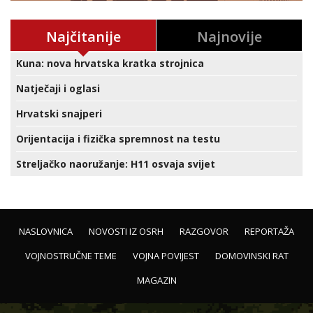
Najčitanije
Najnovije
Kuna: nova hrvatska kratka strojnica
Natječaji i oglasi
Hrvatski snajperi
Orijentacija i fizička spremnost na testu
Streljačko naoružanje: H11 osvaja svijet
NASLOVNICA
NOVOSTI IZ OSRH
RAZGOVOR
REPORTAŽA
VOJNOSTRUČNE TEME
VOJNA POVIJEST
DOMOVINSKI RAT
MAGAZIN