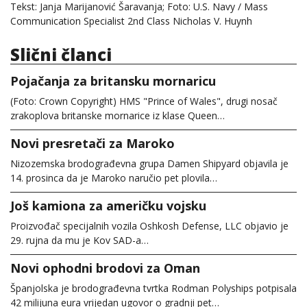
Tekst: Janja Marijanović Šaravanja; Foto: U.S. Navy / Mass
Communication Specialist 2nd Class Nicholas V. Huynh
Slični članci
Pojačanja za britansku mornaricu
(Foto: Crown Copyright) HMS "Prince of Wales", drugi nosač
zrakoplova britanske mornarice iz klase Queen…
Novi presretači za Maroko
Nizozemska brodograđevna grupa Damen Shipyard objavila je
14. prosinca da je Maroko naručio pet plovila…
Još kamiona za američku vojsku
Proizvođač specijalnih vozila Oshkosh Defense, LLC objavio je
29. rujna da mu je Kov SAD-a…
Novi ophodni brodovi za Oman
Španjolska je brodograđevna tvrtka Rodman Polyships potpisala
42 milijuna eura vrijedan ugovor o gradnji pet…