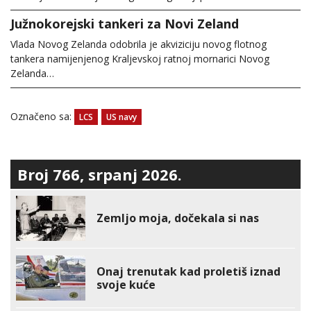
Južnokorejski tankeri za Novi Zeland
Vlada Novog Zelanda odobrila je akviziciju novog flotnog
tankera namijenjenog Kraljevskoj ratnoj mornarici Novog
Zelanda…
Označeno sa:
LCS
US navy
Broj 766, srpanj 2026.
Zemljo moja, dočekala si nas
Onaj trenutak kad proletiš iznad
svoje kuće