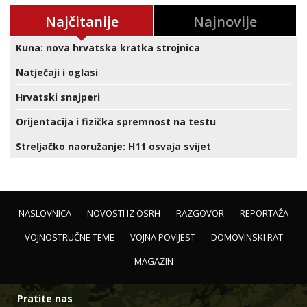
Najčitanije
Najnovije
Kuna: nova hrvatska kratka strojnica
Natječaji i oglasi
Hrvatski snajperi
Orijentacija i fizička spremnost na testu
Streljačko naoružanje: H11 osvaja svijet
NASLOVNICA
NOVOSTI IZ OSRH
RAZGOVOR
REPORTAŽA
VOJNOSTRUČNE TEME
VOJNA POVIJEST
DOMOVINSKI RAT
MAGAZIN
Pratite nas