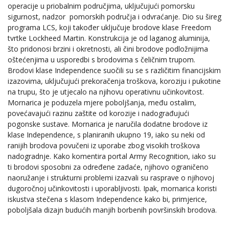
operacije u priobalnim područjima, uključujući pomorsku
sigurnost, nadzor pomorskih područja i odvraćanje. Dio su šireg
programa LCS, koji također uključuje brodove klase Freedom
tvrtke Lockheed Martin. Konstrukcija je od laganog aluminija,
što pridonosi brzini i okretnosti, ali čini brodove podložnijima
oštećenjima u usporedbi s brodovima s čeličnim trupom.
Brodovi klase Independence suočili su se s različitim financijskim
izazovima, uključujući prekoračenja troškova, koroziju i pukotine
na trupu, što je utjecalo na njihovu operativnu učinkovitost.
Mornarica je poduzela mjere poboljšanja, među ostalim,
povećavajući razinu zaštite od korozije i nadograđujući
pogonske sustave. Mornarica je naručila dodatne brodove iz
klase Independence, s planiranih ukupno 19, iako su neki od
ranijih brodova povučeni iz uporabe zbog visokih troškova
nadogradnje. Kako komentira portal Army Recognition, iako su
ti brodovi sposobni za određene zadaće, njihovo ograničeno
naoružanje i strukturni problemi izazvali su rasprave o njihovoj
dugoročnoj učinkovitosti i uporabljivosti. Ipak, mornarica koristi
iskustva stečena s klasom Independence kako bi, primjerice,
poboljšala dizajn budućih manjih borbenih površinskih brodova.