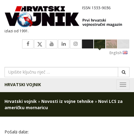
izlazi od 1991.
English
HRVATSKI VOJNIK
Navig
Hrvatski vojnik
»
Novosti iz vojne tehnike
»
Novi LCS za
američku mornaricu
Pošalji dalje: