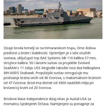
Dizajn broda temelji se na trimaranskom trupu, čime dobiva
prednost u brzini i stabilnosti. Opremljen je s više oružnih
sustava, uključujući top BAE Systems Mk 110 kalibra 57 mm,
strojnice kalibra .50 i lansirni sustav za projektile Evolved
SeaRAM s 11 ćelija. USS Kingsville također nosi dva helikoptera
MH-60R/S Seahawk. Propulzijski sustav omogućuje mu
postizanje brzina većih od 40 čvorova, s maksimalnom brzinom
od 47 čvorova. Brod ima domet od 4300 nautičkih milja pri
krstarećoj brzini od 20 čvorova.
Brodove klase Independence dizaj-nirao je Austal USA za
mornaricu Sjedinjenih Država. Namijenjeni su ponajprije za