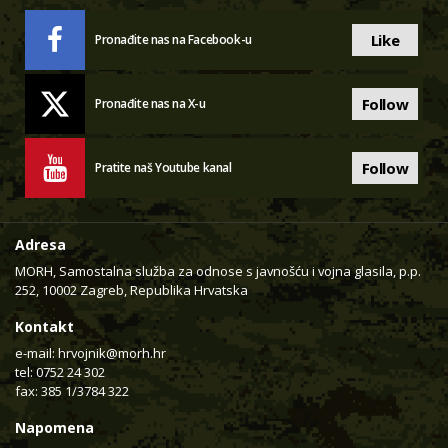
Like
Pronađite nas na Facebook-u
Follow
Pronađite nas na X-u
Follow
Pratite naš Youtube kanal
Adresa
MORH, Samostalna služba za odnose s javnošću i vojna glasila, p.p.
252, 10002 Zagreb, Republika Hrvatska
Kontakt
e-mail:
hrvojnik@morh.hr
tel: 0752 24 302
fax: 385 1/3784 322
Napomena