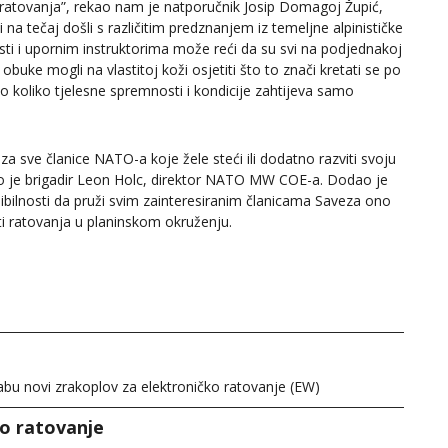
 ratovanja”, rekao nam je natporučnik Josip Domagoj Župić,
a tečaj došli s različitim predznanjem iz temeljne alpinističke
nosti i upornim instruktorima može reći da su svi na podjednakoj
buke mogli na vlastitoj koži osjetiti što to znači kretati se po
osno koliko tjelesne spremnosti i kondicije zahtijeva samo
a sve članice NATO-a koje žele steći ili dodatno razviti svoju
o je brigadir Leon Holc, direktor NATO MW COE-a. Dodao je
ibilnosti da pruži svim zainteresiranim članicama Saveza ono
sti ratovanja u planinskom okruženju.
abu novi zrakoplov za elektroničko ratovanje (EW)
ko ratovanje