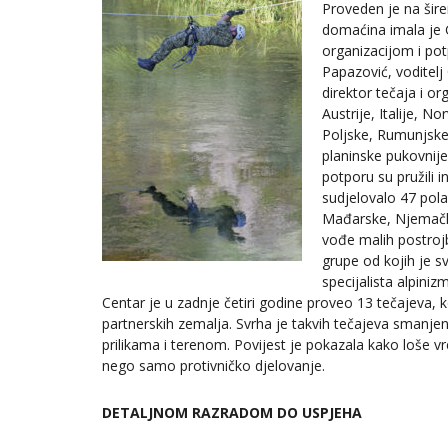
Proveden je na šire
domaćina imala je 
organizacijom i po
Papazović, voditel
direktor tečaja i o
Austrije, Italije, 
Poljske, Rumunjske i
planinske pukovnij
potporu su pružili i
sudjelovalo 47 pola
Mađarske, Njemačke,
vođe malih postrojbi
grupe od kojih je 
specijalista alpiniz
Centar je u zadnje četiri godine proveo 13 tečajeva, 
partnerskih zemalja. Svrha je takvih tečajeva smanj
prilikama i terenom. Povijest je pokazala kako loše vr
nego samo protivničko djelovanje.
DETALJNOM RAZRADOM DO USPJEHA