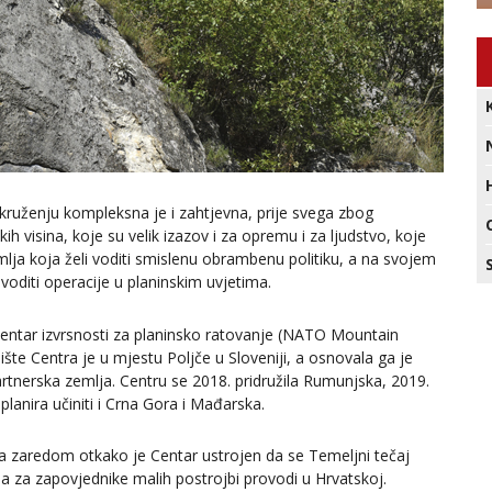
ruženju kompleksna je i zahtjevna, prije svega zbog
h visina, koje su velik izazov i za opremu i za ljudstvo, koje
mlja koja želi voditi smislenu obrambenu politiku, a na svojem
voditi operacije u planinskim uvjetima.
Centar izvrsnosti za planinsko ratovanje (NATO Mountain
e Centra je u mjestu Poljče u Sloveniji, a osnovala ga je
partnerska zemlja. Centru se 2018. pridružila Rumunjska, 2019.
planira učiniti i Crna Gora i Mađarska.
a zaredom otkako je Centar ustrojen da se Temeljni tečaj
a za zapovjednike malih postrojbi provodi u Hrvatskoj.