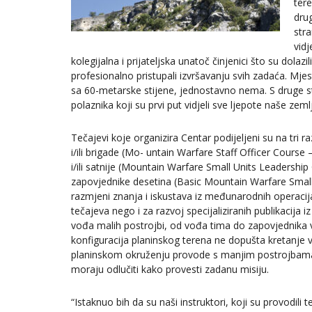
tere
dru
str
vid
kolegijalna i prijateljska unatoč činjenici što su dolaz
profesionalno pristupali izvršavanju svih zadaća. Mjes
sa 60-metarske stijene, jednostavno nema. S druge stra
polaznika koji su prvi put vidjeli sve ljepote naše zeml
Tečajevi koje organizira Centar podijeljeni su na tri r
i/ili brigade (Mo- untain Warfare Staff Officer Cours
i/ili satnije (Mountain Warfare Small Units Leadersh
zapovjednike desetina (Basic Mountain Warfare Smal
razmjeni znanja i iskustava iz međunarodnih operacija
tečajeva nego i za razvoj specijaliziranih publikacija
vođa malih postrojbi, od vođa tima do zapovjednika voda
konfiguracija planinskog terena ne dopušta kretanje v
planinskom okruženju provode s manjim postrojbama, k
moraju odlučiti kako provesti zadanu misiju.
“Istaknuo bih da su naši instruktori, koji su provodil