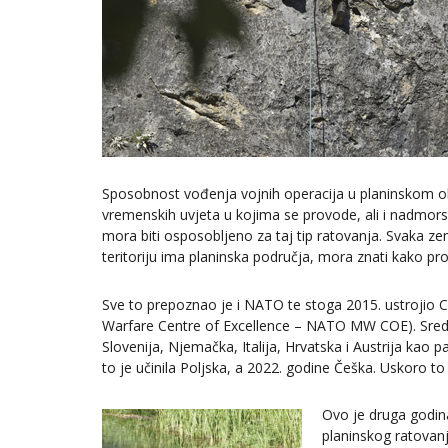
Sposobnost vođenja vojnih operacija u planinskom ok
vremenskih uvjeta u kojima se provode, ali i nadmorski
mora biti osposobljeno za taj tip ratovanja. Svaka ze
teritoriju ima planinska područja, mora znati kako pro
Sve to prepoznao je i NATO te stoga 2015. ustrojio 
Warfare Centre of Excellence – NATO MW COE). Središt
Slovenija, Njemačka, Italija, Hrvatska i Austrija kao 
to je učinila Poljska, a 2022. godine Češka. Uskoro to 
Ovo je druga godin
planinskog ratovanj