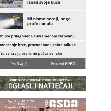
iznad svoje kuće
Mi nismo heroji, nego
profesionalci
Obuka prilagođena suvremenom ratovanju
Donošenje brze, pravodobne i dobre odluke
Što se krvlju brani, ne pušta se lako
Pročitaj
Preuzmi PDF