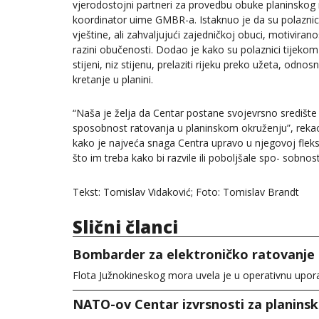
vjerodostojni partneri za provedbu obuke planinskog
koordinator uime GMBR-a. Istaknuo je da su polaznici n
vještine, ali zahvaljujući zajedničkoj obuci, motivira
razini obučenosti. Dodao je kako su polaznici tijekom o
stijeni, niz stijenu, prelaziti rijeku preko užeta, odn
kretanje u planini.
“Naša je želja da Centar postane svojevrsno središte z
sposobnost ratovanja u planinskom okruženju”, reka
kako je najveća snaga Centra upravo u njegovoj fleks
što im treba kako bi razvile ili poboljšale spo- sobno
Tekst: Tomislav Vidaković; Foto: Tomislav Brandt
Slični članci
Bombarder za elektroničko ratovanje
Flota Južnokineskog mora uvela je u operativnu upor
NATO-ov Centar izvrsnosti za planins