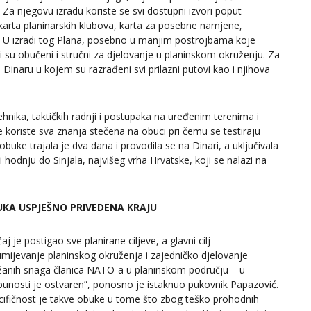
. Za njegovu izradu koriste se svi dostupni izvori poput
 karta planinarskih klubova, karta za posebne namjene,
va. U izradi tog Plana, posebno u manjim postrojbama koje
i su obučeni i stručni za djelovanje u planinskom okruženju. Za
Dinaru u kojem su razrađeni svi prilazni putovi kao i njihova
ehnika, taktičkih radnji i postupaka na uređenim terenima i
se koriste sva znanja stečena na obuci pri čemu se testiraju
buke trajala je dva dana i provodila se na Dinari, a uključivala
odnju do Sinjala, najvišeg vrha Hrvatske, koji se nalazi na
KA USPJEŠNO PRIVEDENA KRAJU
aj je postigao sve planirane ciljeve, a glavni cilj –
umijevanje planinskog okruženja i zajedničko djelovanje
žanih snaga članica NATO-a u planinskom području – u
punosti je ostvaren”, ponosno je istaknuo pukovnik Papazović.
cifičnost je takve obuke u tome što zbog teško prohodnih