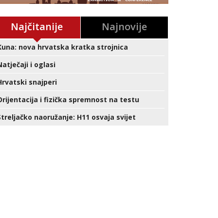
Najčitanije
Najnovije
Kuna: nova hrvatska kratka strojnica
Natječaji i oglasi
Hrvatski snajperi
Orijentacija i fizička spremnost na testu
Streljačko naoružanje: H11 osvaja svijet