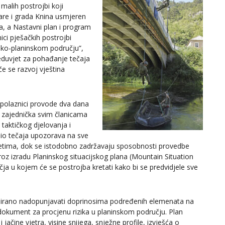
malih postrojbi koji
are i grada Knina usmjeren
na, a Nastavni plan i program
ici pješačkih postrojbi
dsko-planinskom području”,
eduvjet za pohađanje tečaja
če se razvoj vještina
u polaznici provode dva dana
u zajednička svim članicama
taktičkog djelovanja i
dio tečaja upozorava na sve
vjetima, dok se istodobno zadržavaju sposobnosti provedbe
kroz izradu Planinskog situacijskog plana (Mountain Situation
čja u kojem će se postrojba kretati kako bi se predvidjele sve
uirano nadopunjavati doprinosima podređenih elemenata na
i dokument za procjenu rizika u planinskom području. Plan
ačine vjetra, visine snijega, snježne profile, izvješća o