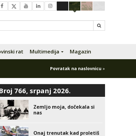
inski rat
Multimedija
Magazin
Povratak na naslovnicu
»
Broj 766, srpanj 2026.
Zemljo moja, dočekala si
nas
Onaj trenutak kad proletiš