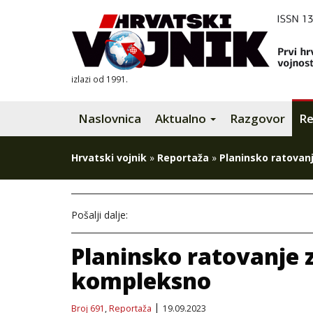
izlazi od 1991.
Naslovnica
Aktualno
Razgovor
Re
Hrvatski vojnik
»
Reportaža
»
Planinsko ratovan
Pošalji dalje:
Planinsko ratovanje z
kompleksno
Broj 691
,
Reportaža
19.09.2023