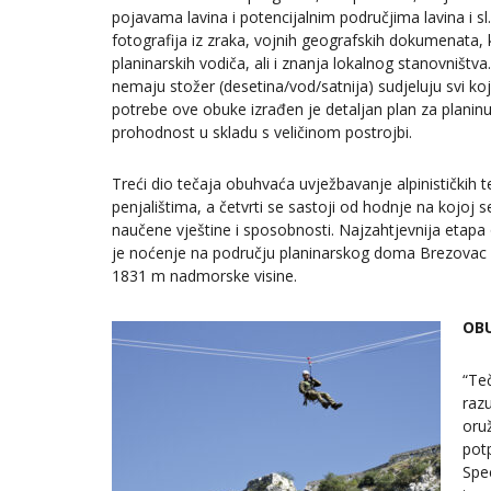
pojavama lavina i potencijalnim područjima lavina i sl
fotografija iz zraka, vojnih geografskih dokumenata,
planinarskih vodiča, ali i znanja lokalnog stanovništ
nemaju stožer (desetina/vod/satnija) sudjeluju svi koj
potrebe ove obuke izrađen je detaljan plan za planinu 
prohodnost u skladu s veličinom postrojbi.
Treći dio tečaja obuhvaća uvježbavanje alpinističkih t
penjalištima, a četvrti se sastoji od hodnje na kojoj 
naučene vještine i sposobnosti. Najzahtjevnija etapa o
je noćenje na području planinarskog doma Brezovac i h
1831 m nadmorske visine.
OBU
“Teč
raz
oru
pot
Spe