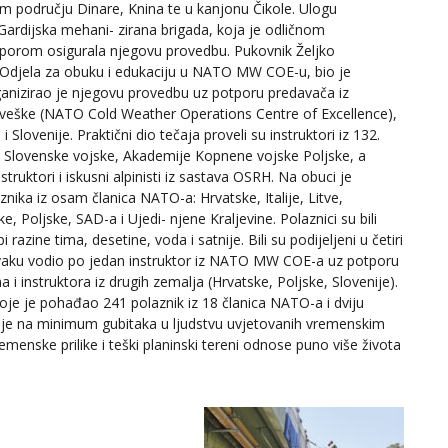
m području Dinare, Knina te u kanjonu Čikole. Ulogu
Gardijska mehani- zirana brigada, koja je odličnom
tporom osigurala njegovu provedbu. Pukovnik Željko
j Odjela za obuku i edukaciju u NATO MW COE-u, bio je
rganizirao je njegovu provedbu uz potporu predavača iz
Norveške (NATO Cold Weather Operations Centre of Excellence),
 Slovenije. Praktični dio tečaja proveli su instruktori iz 132.
e Slovenske vojske, Akademije Kopnene vojske Poljske, a
nstruktori i iskusni alpinisti iz sastava OSRH. Na obuci je
znika iz osam članica NATO-a: Hrvatske, Italije, Litve,
 Poljske, SAD-a i Ujedi- njene Kraljevine. Polaznici su bili
 razine tima, desetine, voda i satnije. Bili su podijeljeni u četiri
svaku vodio po jedan instruktor iz NATO MW COE-a uz potporu
ma i instruktora iz drugih zemalja (Hrvatske, Poljske, Slovenije).
koje je pohađao 241 polaznik iz 18 članica NATO-a i dviju
enje na minimum gubitaka u ljudstvu uvjetovanih vremenskim
emenske prilike i teški planinski tereni odnose puno više života