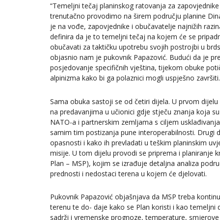
“Temeljni tečaj planinskog ratovanja za zapovjednike 
trenutačno provodimo na širem području planine Din
je na vođe, zapovjednike i obučavatelje najnižih razi
definira da je to temeljni tečaj na kojem će se pripadn
obučavati za taktičku upotrebu svojih postrojbi u br
objasnio nam je pukovnik Papazović. Budući da je pr
posjedovanje specifičnih vještina, tijekom obuke poti
alpinizma kako bi ga polaznici mogli uspješno završiti.
Sama obuka sastoji se od četiri dijela. U prvom dijel
na predavanjima u učionici gdje stječu znanja koja s
NATO-a i partnerskim zemljama s ciljem usklađivanja 
samim tim postizanja pune interoperabilnosti. Drugi 
opasnosti i kako ih prevladati u teškim planinskim u
misije. U tom dijelu provodi se priprema i planiranje 
Plan – MSP), kojim se izrađuje detaljna analiza podru
prednosti i nedostaci terena u kojem će djelovati.
Pukovnik Papazović objašnjava da MSP treba kontin
terenu te do- daje kako se Plan koristi i kao temeljn
sadrži i vremenske prognoze, temperature, smjerove i j