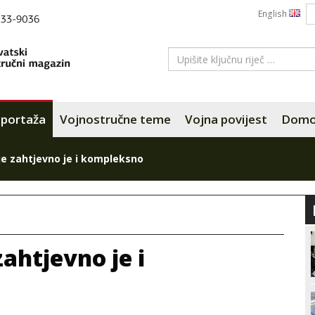
English
portaža
Vojnostručne teme
Vojna povijest
Domov
je zahtjevno je i kompleksno
ahtjevno je i