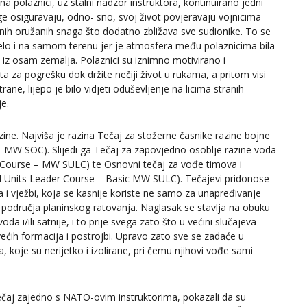
na polaznici, uz stalni nadzor instruktora, kontinuirano jedni
ge osiguravaju, odno- sno, svoj život povjeravaju vojnicima
anih oružanih snaga što dodatno zbližava sve sudionike. To se
jelo i na samom terenu jer je atmosfera među polaznicima bila
ili iz osam zemalja. Polaznici su iznimno motivirano i
ta za pogrešku dok držite nečiji život u rukama, a pritom visi
ne, lijepo je bilo vidjeti oduševljenje na licima stranih
je.
azine. Najviša je razina Tečaj za stožerne časnike razine bojne
e – MW SOC). Slijedi ga Tečaj za zapovjedno osoblje razine voda
ip Course – MW SULC) te Osnovni tečaj za vođe timova i
l Units Leader Course – Basic MW SULC). Tečajevi pridonose
 i vježbi, koja se kasnije koriste ne samo za unapređivanje
 iz područja planinskog ratovanja. Naglasak se stavlja na obuku
 i/ili satnije, i to prije svega zato što u većini slučajeva
ećih formacija i postrojbi. Upravo zato sve se zadaće u
oje su nerijetko i izolirane, pri čemu njihovi vođe sami
i tečaj zajedno s NATO-ovim instruktorima, pokazali da su