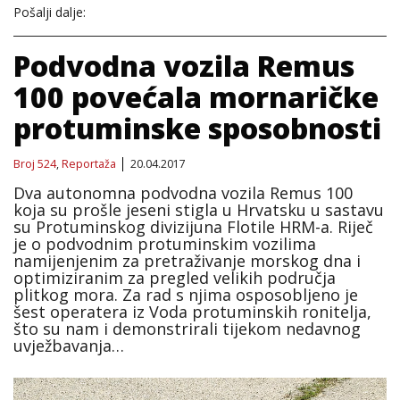
Pošalji dalje:
Podvodna vozila Remus
100 povećala mornaričke
protuminske sposobnosti
Broj 524
,
Reportaža
20.04.2017
Dva autonomna podvodna vozila Remus 100
koja su prošle jeseni stigla u Hrvatsku u sastavu
su Protuminskog divizijuna Flotile HRM-a. Riječ
je o podvodnim protuminskim vozilima
namijenjenim za pretraživanje morskog dna i
optimiziranim za pregled velikih područja
plitkog mora. Za rad s njima osposobljeno je
šest operatera iz Voda protuminskih ronitelja,
što su nam i demonstrirali tijekom nedavnog
uvježbavanja…