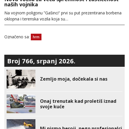
naših vojnika
Na vojnom poligonu ”Gašinci“ prvi su put prezentirana borbena
oklopna i terenska vozila koja su…
Označeno sa:
hrm
Broj 766, srpanj 2026.
Zemljo moja, dočekala si nas
Onaj trenutak kad proletiš iznad
svoje kuće
Mi nismo heroji, nego profesionalci