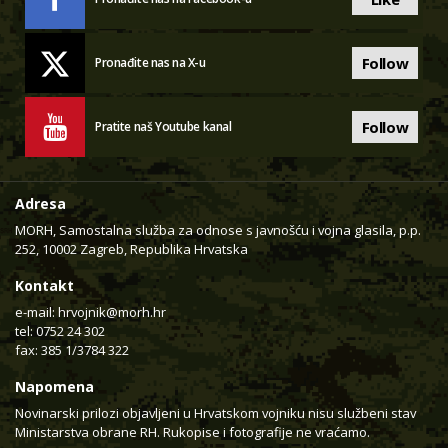
Follow
Pronađite nas na X-u
Follow
Pratite naš Youtube kanal
Adresa
MORH, Samostalna služba za odnose s javnošću i vojna glasila, p.p.
252, 10002 Zagreb, Republika Hrvatska
Kontakt
e-mail:
hrvojnik@morh.hr
tel: 0752 24 302
fax: 385 1/3784 322
Napomena
Novinarski prilozi objavljeni u Hrvatskom vojniku nisu službeni stav
Ministarstva obrane RH. Rukopise i fotografije ne vraćamo.