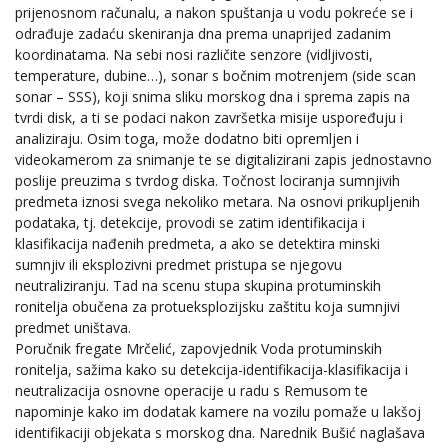
prijenosnom računalu, a nakon spuštanja u vodu pokreće se i
odrađuje zadaću skeniranja dna prema unaprijed zadanim
koordinatama. Na sebi nosi različite senzore (vidljivosti,
temperature, dubine…), sonar s bočnim motrenjem (side scan
sonar – SSS), koji snima sliku morskog dna i sprema zapis na
tvrdi disk, a ti se podaci nakon završetka misije uspoređuju i
analiziraju. Osim toga, može dodatno biti opremljen i
videokamerom za snimanje te se digitalizirani zapis jednostavno
poslije preuzima s tvrdog diska. Točnost lociranja sumnjivih
predmeta iznosi svega nekoliko metara. Na osnovi prikupljenih
podataka, tj. detekcije, provodi se zatim identifikacija i
klasifikacija nađenih predmeta, a ako se detektira minski
sumnjiv ili eksplozivni predmet pristupa se njegovu
neutraliziranju. Tad na scenu stupa skupina protuminskih
ronitelja obučena za protueksplozijsku zaštitu koja sumnjivi
predmet uništava.
Poručnik fregate Mrčelić, zapovjednik Voda protuminskih
ronitelja, sažima kako su detekcija-identifikacija-klasifikacija i
neutralizacija osnovne operacije u radu s Remusom te
napominje kako im dodatak kamere na vozilu pomaže u lakšoj
identifikaciji objekata s morskog dna. Narednik Bušić naglašava