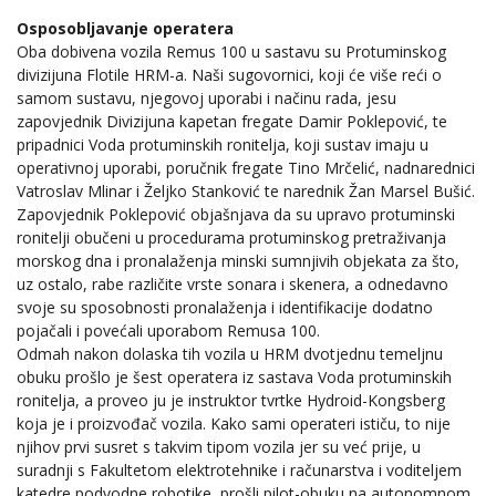
Osposobljavanje operatera
Oba dobivena vozila Remus 100 u sastavu su Protuminskog
divizijuna Flotile HRM-a. Naši sugovornici, koji će više reći o
samom sustavu, njegovoj uporabi i načinu rada, jesu
zapovjednik Divizijuna kapetan fregate Damir Poklepović, te
pripadnici Voda protuminskih ronitelja, koji sustav imaju u
operativnoj uporabi, poručnik fregate Tino Mrčelić, nadnarednici
Vatroslav Mlinar i Željko Stanković te narednik Žan Marsel Bušić.
Zapovjednik Poklepović objašnjava da su upravo protuminski
ronitelji obučeni u procedurama protuminskog pretraživanja
morskog dna i pronalaženja minski sumnjivih objekata za što,
uz ostalo, rabe različite vrste sonara i skenera, a odnedavno
svoje su sposobnosti pronalaženja i identifikacije dodatno
pojačali i povećali uporabom Remusa 100.
Odmah nakon dolaska tih vozila u HRM dvotjednu temeljnu
obuku prošlo je šest operatera iz sastava Voda protuminskih
ronitelja, a proveo ju je instruktor tvrtke Hydroid-Kongsberg
koja je i proizvođač vozila. Kako sami operateri ističu, to nije
njihov prvi susret s takvim tipom vozila jer su već prije, u
suradnji s Fakultetom elektrotehnike i računarstva i voditeljem
katedre podvodne robotike, prošli pilot-obuku na autonomnom