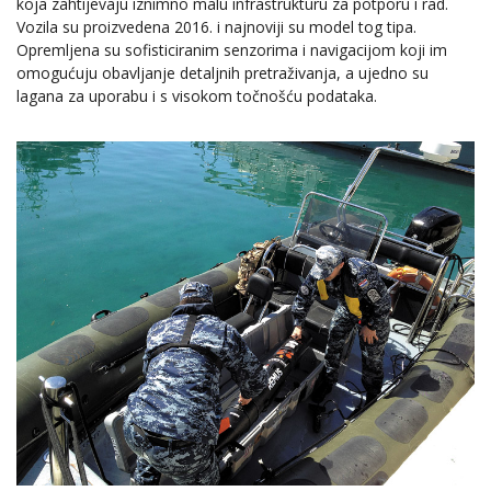
koja zahtijevaju iznimno malu infrastrukturu za potporu i rad.
Vozila su proizvedena 2016. i najnoviji su model tog tipa.
Opremljena su sofisticiranim senzorima i navigacijom koji im
omogućuju obavljanje detaljnih pretraživanja, a ujedno su
lagana za uporabu i s visokom točnošću podataka.