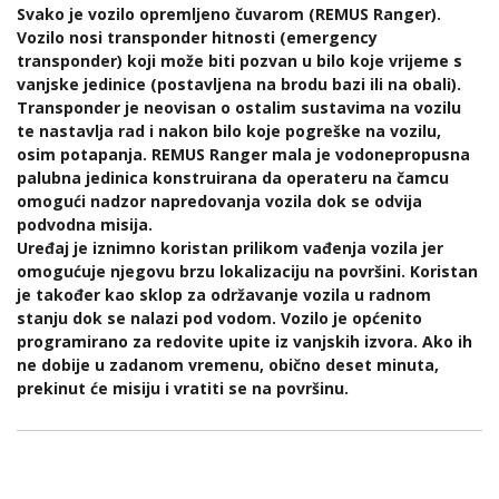
Svako je vozilo opremljeno čuvarom (REMUS Ranger).
Vozilo nosi transponder hitnosti (emergency
transponder) koji može biti pozvan u bilo koje vrijeme s
vanjske jedinice (postavljena na brodu bazi ili na obali).
Transponder je neovisan o ostalim sustavima na vozilu
te nastavlja rad i nakon bilo koje pogreške na vozilu,
osim potapanja. REMUS Ranger mala je vodonepropusna
palubna jedinica konstruirana da operateru na čamcu
omogući nadzor napredovanja vozila dok se odvija
podvodna misija.
Uređaj je iznimno koristan prilikom vađenja vozila jer
omogućuje njegovu brzu lokalizaciju na površini. Koristan
je također kao sklop za održavanje vozila u radnom
stanju dok se nalazi pod vodom. Vozilo je općenito
programirano za redovite upite iz vanjskih izvora. Ako ih
ne dobije u zadanom vremenu, obično deset minuta,
prekinut će misiju i vratiti se na površinu.