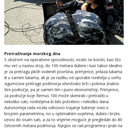
Pretraživanje morskog dna
S obzirom na operativne sposobnosti, vozilo se koristi, kao što
mu već u nazivu stoji, do 100 metara dubine i kao takvo idealno
je za pretragu plićih vodenih površina, primjerice, prilaza lukama
ili u samim lukama, ali je za razliku od uporabe ronitelja u svrhu
sigurnosne pretrage podmorja višestruko brži i pokriva znatno
šire područje, pa je samim tim i puno ekonomičniji. Primjerice,
za područje koje Remus 100 može skenirati i pretražiti u
nekoliko sati, roniteljima bi bilo potrebno i nekoliko dana.
Autonomija rada vozila odnosno trajanje baterije ovisi o
brojnim parametrima, no u optimalnim uvjetima, dubini i brzini,
iznosi do osam sati, a za to vrijeme moguće je pregledati do 80
četvornih metara podmorja. Njegov se rad programira i prati na