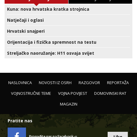
Kuna: nova hrvatska kratka strojnica
Natječaji i oglasi
Hrvatski snajperi
Orijentacija i fizička spremnost na testu
Streljačko naoružanje: H11 osvaja svijet
NASLOVNICA
NOVOSTI IZ OSRH
RAZGOVOR
REPORTAŽA
VOJNOSTRUČNE TEME
VOJNA POVIJEST
DOMOVINSKI RAT
MAGAZIN
Pratite nas
Like
Pronađite nas na Facebook-u