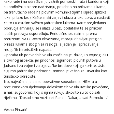
kako rade i na određivanju važnih pomorskih ruta i koridora koji
su podložni stalnom nadziranju, posebno na prilazima lukama,
pa trenutačno rade na plovnim komunikacijama ispred splitske
luke, prilazu kroz Kaštelanski zaljev i ulazu u luku Lora, a nastavit
će to i u ostalim važnim jadranskim lukama. Karte pregledanih
područja arhiviraju se i ulaze u bazu podataka te se prilikom
idućih pretraga uspoređuju. Periodično se, naime, prema
preuzetim NATO-ovim obvezama, moraju obavljati pregledi
prilaza lukama zbog niza razloga, a jedan je i sprečavanje
mogućih terorističkih napada.
Uporaba tih podvodnih vozila značajna je, dakle, i s vojnog, ali i
s civilnog aspekta, jer pridonosi sigurnosti plovnih putova u
Jadranu i za vojne i za trgovačke brodove koji ga koriste. Usto,
sigurno jadransko podmorje iznimno je važno za Hrvatsku kao
turističko odredište.
No, najvažnije je da su operativne sposobnosti HRM-a u
protuminskom djelovanju dolaskom tih vozila uvelike povećane,
a naši sugovornici koji s njima rukuju slikovito su to opisali
riječima: “Dosad smo vozili reli Pariz – Dakar, a sad Formulu 1.”
Vesna Pintarić