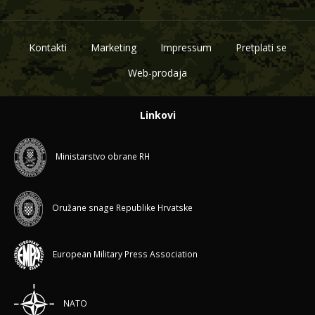
Kontakti
Marketing
Impressum
Pretplati se
Web-prodaja
Linkovi
Ministarstvo obrane RH
Oružane snage Republike Hrvatske
European Military Press Association
NATO