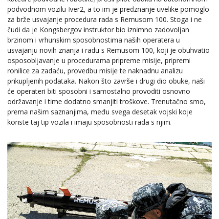
podvodnom vozilu Iver2, a to im je predznanje uvelike pomoglo
za brže usvajanje procedura rada s Remusom 100. Stoga i ne
čudi da je Kongsbergov instruktor bio iznimno zadovoljan
brzinom i vrhunskim sposobnostima naših operatera u
usvajanju novih znanja i radu s Remusom 100, koji je obuhvatio
osposobljavanje u procedurama pripreme misije, pripremi
ronilice za zadaću, provedbu misije te naknadnu analizu
prikupljenih podataka. Nakon što završe i drugi dio obuke, naši
će operateri biti sposobni i samostalno provoditi osnovno
održavanje i time dodatno smanjiti troškove. Trenutačno smo,
prema našim saznanjima, među svega desetak vojski koje
koriste taj tip vozila i imaju sposobnosti rada s njim.