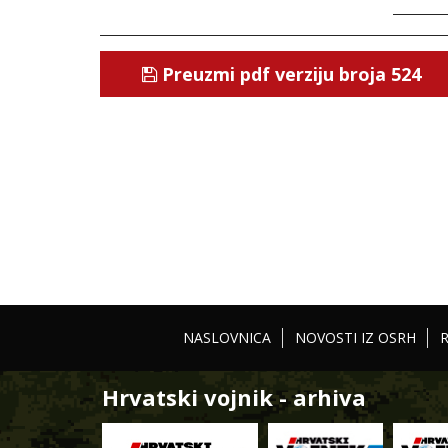
Preuzmi pdf verziju broja 524
NASLOVNICA
NOVOSTI IZ OSRH
Hrvatski vojnik - arhiva