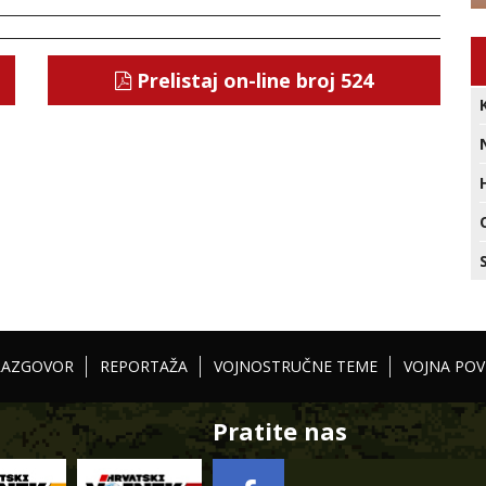
Prelistaj on-line broj 524
RAZGOVOR
REPORTAŽA
VOJNOSTRUČNE TEME
VOJNA POV
Pratite nas