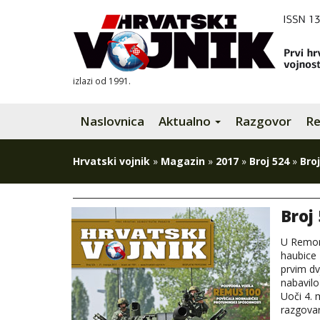
izlazi od 1991.
Naslovnica
Aktualno
Razgovor
Re
Hrvatski vojnik
»
Magazin
»
2017
»
Broj 524
»
Broj
Broj 
U Remon
haubice 
prvim dv
nabavilo
Uoči 4.
razgova