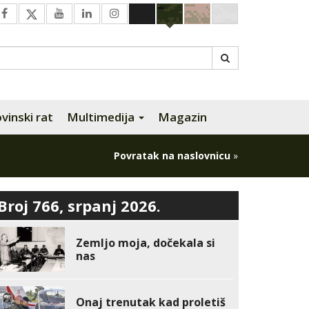
inski rat
Multimedija
Magazin
Povratak na naslovnicu
»
Broj 766, srpanj 2026.
Zemljo moja, dočekala si
nas
Onaj trenutak kad proletiš