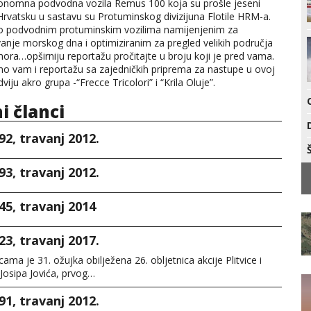
onomna podvodna vozila Remus 100 koja su prošle jeseni
 Hrvatsku u sastavu su Protuminskog divizijuna Flotile HRM-a.
 o podvodnim protuminskim vozilima namijenjenim za
vanje morskog dna i optimiziranim za pregled velikih područja
mora…opširniju reportažu pročitajte u broju koji je pred vama.
 vam i reportažu sa zajedničkih priprema za nastupe u ovoj
iju akro grupa -“Frecce Tricolori” i “Krila Oluje”.
ni članci
92, travanj 2012.
93, travanj 2012.
45, travanj 2014
23, travanj 2017.
cama je 31. ožujka obilježena 26. obljetnica akcije Plitvice i
 Josipa Jovića, prvog…
91, travanj 2012.