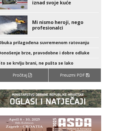
iznad svoje kuće
Mi nismo heroji, nego
profesionalci
Obuka prilagođena suvremenom ratovanju
Donošenje brze, pravodobne i dobre odluke
Što se krvlju brani, ne pušta se lako
Pročitaj
Preuzmi PDF