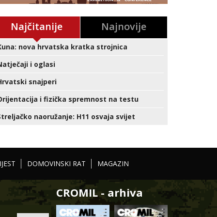
Najčitanije
Najnovije
Kuna: nova hrvatska kratka strojnica
Natječaji i oglasi
Hrvatski snajperi
Orijentacija i fizička spremnost na testu
Streljačko naoružanje: H11 osvaja svijet
IJEST
DOMOVINSKI RAT
MAGAZIN
CROMIL - arhiva