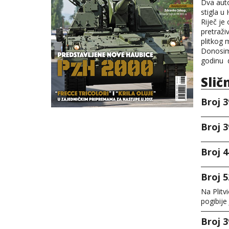
Dva aut
stigla u
Riječ je
pretraži
plitkog 
Donosimo
godinu dv
Slič
Broj 3
Broj 3
Broj 4
Broj 5
Na Plitvi
pogibije
Broj 3