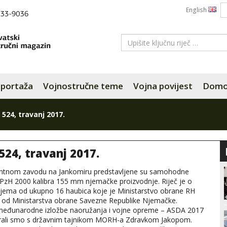
English
portaža
Vojnostručne teme
Vojna povijest
Domov
 524, travanj 2017.
524, travanj 2017.
tnom zavodu na Jankomiru predstavljene su samohodne
PzH 2000 kalibra 155 mm njemačke proizvodnje. Riječ je o
jema od ukupno 16 haubica koje je Ministarstvo obrane RH
 od Ministarstva obrane Savezne Republike Njemačke.
 međunarodne izložbe naoružanja i vojne opreme – ASDA 2017
rali smo s državnim tajnikom MORH-a Zdravkom Jakopom.