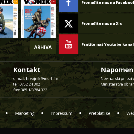
Pronađite nas na Faceboo
Pronađite nas na X-u
Pratite naš Youtube kanal
ARHIVA
Kontakt
Napomen
e-mail:
hrvojnik@morh.hr
Novinarski prilozi
tel: 0752 24 302
Ministarstva obran
fax: 385 1/3784 322
Marketing
Impressum
Pretplati se
Web