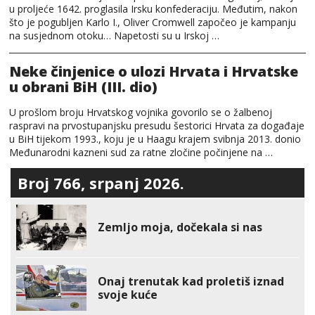
u proljeće 1642. proglasila Irsku konfederaciju. Međutim, nakon
što je pogubljen Karlo I., Oliver Cromwell započeo je kampanju
na susjednom otoku… Napetosti su u Irskoj …
Neke činjenice o ulozi Hrvata i Hrvatske
u obrani BiH (III. dio)
U prošlom broju Hrvatskog vojnika govorilo se o žalbenoj
raspravi na prvostupanjsku presudu šestorici Hrvata za događaje
u BiH tijekom 1993., koju je u Haagu krajem svibnja 2013. donio
Međunarodni kazneni sud za ratne zločine počinjene na …
Broj 766, srpanj 2026.
Zemljo moja, dočekala si nas
Onaj trenutak kad proletiš iznad
svoje kuće