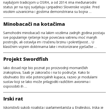
najduljom tradicijom u OSRH, a od 2014. ima međunarodni
status jer na njoj sudjeluju i pripadnici Slovenske vojske. Pred
visokim uzvanicima i gostima demonstrirana su bojna …
Minobacači na kotačima
Samohodni minobacači na lakim vozilima zadnjih godina postaju
sve popularnije rješenje koje povećava vatrenu moć manjih
postrojbi, ali ostavlja im i traženu brzinu i pokretljivost… U
klasičnim vojnim doktrinama lake i motorizirane pješačke …
Projekt Swordfish
Iako dosad nije bio poznat po proizvodnji mornaričkih
zrakoplova, Saab je zakoračio i na to područje. Kako bi
obuhvatio što više potencijalnih kupaca, razvio je modularni
sustav koji se lako može prilagoditi različitim avionima i
osposobiti ih …
Irski rat
Iskoristivši sukob rojalista i parlamentarista u Engleskoj, Irska je