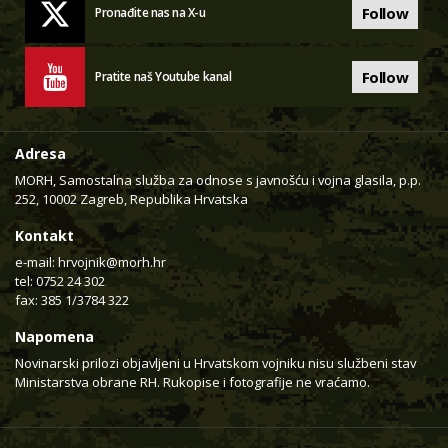
Follow
Pronađite nas na X-u
Follow
Pratite naš Youtube kanal
Adresa
MORH, Samostalna služba za odnose s javnošću i vojna glasila, p.p.
252, 10002 Zagreb, Republika Hrvatska
Kontakt
e-mail:
hrvojnik@morh.hr
tel: 0752 24 302
fax: 385 1/3784 322
Napomena
Novinarski prilozi objavljeni u Hrvatskom vojniku nisu službeni stav
Ministarstva obrane RH. Rukopise i fotografije ne vraćamo.