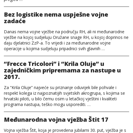
Bez logistike nema uspješne vojne
zadaće
Danas nema vojne vježbe na području RH, ali ni međunarodne
vježbe na kojoj sudjeluju Oružane snage RH, u kojoj doprinos ne
daju djelatnici ZzP-a. To vrijedi i za međunarodne vojne
operacije u kojima sudjeluju pripadnici svih glavnih …
“Frecce Tricolori” i “Krila Oluje” u
zajedničkim pripremama za nastupe u
2017.
Za “Krila Oluje” najveće su priznanje oduvijek bile pohvale i
respekt kolega iz najpoznatijih svjetskih akrogrupa, s kojima se
hrvatski piloti, u bilo čemu osim u letačkoj vještini i kvaliteti
programa nastupa, teško mogu usporediti. …
Međunarodna vojna vježba Štit 17
Vojna vježba Štit, koja je provedena jubilarni 30. put, vježba je s