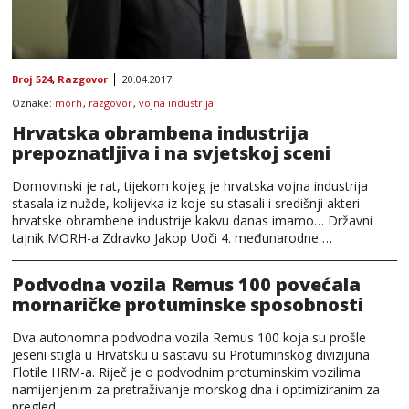
Broj 524
,
Razgovor
20.04.2017
Oznake:
morh
,
razgovor
,
vojna industrija
Hrvatska obrambena industrija
prepoznatljiva i na svjetskoj sceni
Domovinski je rat, tijekom kojeg je hrvatska vojna industrija
stasala iz nužde, kolijevka iz koje su stasali i središnji akteri
hrvatske obrambene industrije kakvu danas imamo… Državni
tajnik MORH-a Zdravko Jakop Uoči 4. međunarodne …
Podvodna vozila Remus 100 povećala
mornaričke protuminske sposobnosti
Dva autonomna podvodna vozila Remus 100 koja su prošle
jeseni stigla u Hrvatsku u sastavu su Protuminskog divizijuna
Flotile HRM-a. Riječ je o podvodnim protuminskim vozilima
namijenjenim za pretraživanje morskog dna i optimiziranim za
pregled …