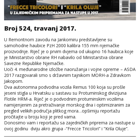
Broj 524, travanj 2017.
U Remontnom zavodu na Jankomiru predstavljene su
samohodne haubice PzH 2000 kalibra 155 mm njemačke
proizvodnje. Riječ je o prvim dvjema od ukupno 16 haubica koje
je Ministarstvo obrane RH nabavilo od Ministarstva obrane
Savezne Republike Njemačke.
Uoči 4. međunarodne izložbe naoružanja i vojne opreme – ASDA
2017 razgovarali smo s državnim tajnikom MORH-a Zdravkom
Jakopom.
Dva autonomna podvodna vozila Remus 100 koja su prošle
jeseni stigla u Hrvatsku u sastavu su Protuminskog divizijuna
Flotile HRM-a. Riječ je o podvodnim protuminskim vozilima
namijenjenim za pretraživanje morskog dna i optimiziranim za
pregled velikih područja plitkog mora…opširniju reportažu
pročitajte u broju koji je pred vama.
Donosimo vam i reportažu sa zajedničkih priprema za nastupe u
ovoj godinu dviju akro grupa -“Frecce Tricolori” i “Krila Oluje”.