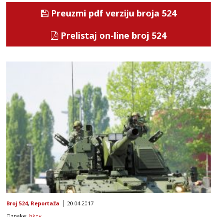
Preuzmi pdf verziju broja 524
Prelistaj on-line broj 524
Broj 524
,
Reportaža
20.04.2017
Oznake:
hkov