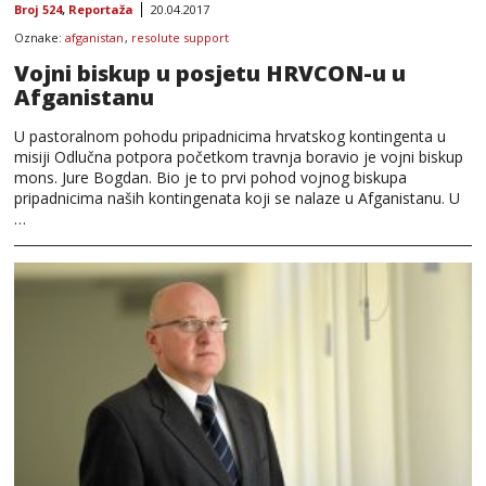
Broj 524
,
Reportaža
20.04.2017
Oznake:
afganistan
,
resolute support
Vojni biskup u posjetu HRVCON-u u
Afganistanu
U pastoralnom pohodu pripadnicima hrvatskog kontingenta u
misiji Odlučna potpora početkom travnja boravio je vojni biskup
mons. Jure Bogdan. Bio je to prvi pohod vojnog biskupa
pripadnicima naših kontingenata koji se nalaze u Afganistanu. U
…