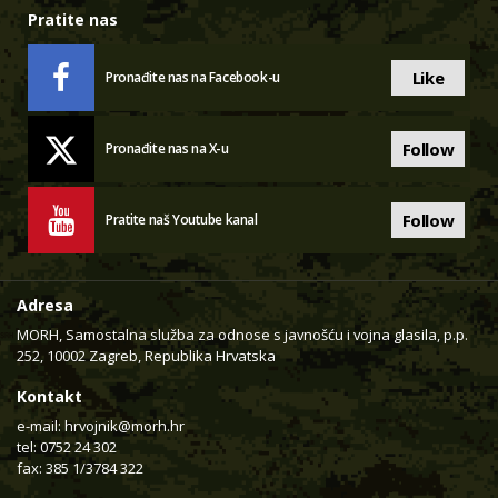
Pratite nas
Like
Pronađite nas na Facebook-u
Follow
Pronađite nas na X-u
Follow
Pratite naš Youtube kanal
Adresa
MORH, Samostalna služba za odnose s javnošću i vojna glasila, p.p.
252, 10002 Zagreb, Republika Hrvatska
Kontakt
e-mail:
hrvojnik@morh.hr
tel: 0752 24 302
fax: 385 1/3784 322