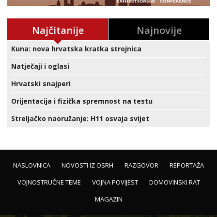
Najčitanije
Najnovije
Kuna: nova hrvatska kratka strojnica
Natječaji i oglasi
Hrvatski snajperi
Orijentacija i fizička spremnost na testu
Streljačko naoružanje: H11 osvaja svijet
NASLOVNICA
NOVOSTI IZ OSRH
RAZGOVOR
REPORTAŽA
VOJNOSTRUČNE TEME
VOJNA POVIJEST
DOMOVINSKI RAT
MAGAZIN