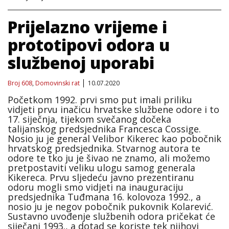
Prijelazno vrijeme i
prototipovi odora u
službenoj uporabi
Broj 608
,
Domovinski rat
10.07.2020
Početkom 1992. prvi smo put imali priliku
vidjeti prvu inačicu hrvatske službene odore i to
17. siječnja, tijekom svečanog dočeka
talijanskog predsjednika Francesca Cossige.
Nosio ju je general Velibor Kikerec kao pobočnik
hrvatskog predsjednika. Stvarnog autora te
odore te tko ju je šivao ne znamo, ali možemo
pretpostaviti veliku ulogu samog generala
Kikereca. Prvu sljedeću javno prezentiranu
odoru mogli smo vidjeti na inauguraciju
predsjednika Tuđmana 16. kolovoza 1992., a
nosio ju je negov pobočnik pukovnik Kolarević.
Sustavno uvođenje službenih odora pričekat će
siječanj 1993., a dotad se koriste tek njihovi