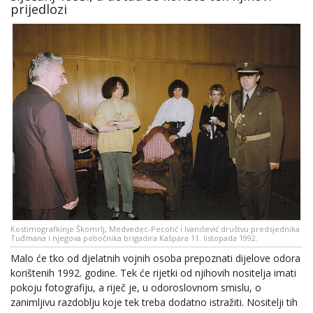
prijedlozi
Kostimografkinje Škomrlj, Medvedec-Pecotić i Ivanišević društvu predsjednika
Tuđmana i njegova pobočnika brigadira Kašpara 11. listopada 1992.
Malo će tko od djelatnih vojnih osoba prepoznati dijelove odora
korištenih 1992. godine. Tek će rijetki od njihovih nositelja imati
pokoju fotografiju, a riječ je, u odoroslovnom smislu, o
zanimljivu razdoblju koje tek treba dodatno istražiti. Nositelji tih