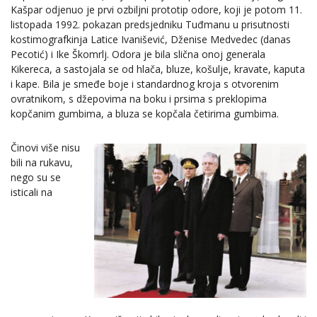
Kašpar odjenuo je prvi ozbiljni prototip odore, koji je potom 11.
listopada 1992. pokazan predsjedniku Tuđmanu u prisutnosti
kostimografkinja Latice Ivanišević, Dženise Medvedec (danas
Pecotić) i Ike Škomrlj. Odora je bila slična onoj generala
Kikereca, a sastojala se od hlača, bluze, košulje, kravate, kaputa
i kape. Bila je smeđe boje i standardnog kroja s otvorenim
ovratnikom, s džepovima na boku i prsima s preklopima
kopčanim gumbima, a bluza se kopčala četirima gumbima.
Činovi više nisu
bili na rukavu,
nego su se
isticali na