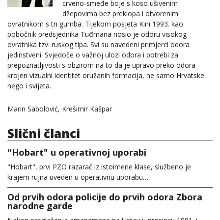
crveno-smeđe boje s koso ušivenim
džepovima bez preklopa i otvorenim
ovratnikom s tri gumba. Tijekom posjeta Kini 1993. kao
pobočnik predsjednika Tuđmana nosio je odoru visokog
ovratnika tzv. ruskog tipa. Svi su navedeni primjerci odora
jedinstveni. Svjedoče o važnoj ulozi odora i potrebi za
prepoznatljivosti s obzirom na to da je upravo preko odora
krojen vizualni identitet oružanih formacija, ne samo Hrvatske
nego i svijeta.
Marin Sabolović, Krešimir Kašpar
Slični članci
"Hobart" u operativnoj uporabi
"Hobart", prvi PZO razarač iz istoimene klase, službeno je
krajem rujna uveden u operativnu uporabu…
Od prvih odora policije do prvih odora Zbora
narodne garde