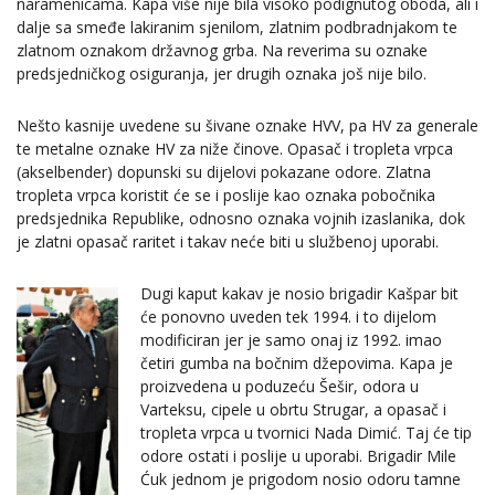
naramenicama. Kapa više nije bila visoko podignutog oboda, ali i
dalje sa smeđe lakiranim sjenilom, zlatnim podbradnjakom te
zlatnom oznakom državnog grba. Na reverima su oznake
predsjedničkog osiguranja, jer drugih oznaka još nije bilo.
Nešto kasnije uvedene su šivane oznake HVV, pa HV za generale
te metalne oznake HV za niže činove. Opasač i tropleta vrpca
(akselbender) dopunski su dijelovi pokazane odore. Zlatna
tropleta vrpca koristit će se i poslije kao oznaka pobočnika
predsjednika Republike, odnosno oznaka vojnih izaslanika, dok
je zlatni opasač raritet i takav neće biti u službenoj uporabi.
Dugi kaput kakav je nosio brigadir Kašpar bit
će ponovno uveden tek 1994. i to dijelom
modificiran jer je samo onaj iz 1992. imao
četiri gumba na bočnim džepovima. Kapa je
proizvedena u poduzeću Šešir, odora u
Varteksu, cipele u obrtu Strugar, a opasač i
tropleta vrpca u tvornici Nada Dimić. Taj će tip
odore ostati i poslije u uporabi. Brigadir Mile
Ćuk jednom je prigodom nosio odoru tamne