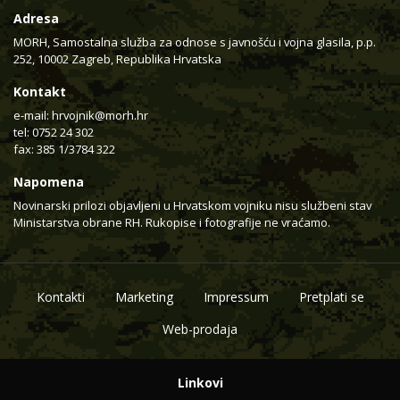
Adresa
MORH, Samostalna služba za odnose s javnošću i vojna glasila, p.p.
252, 10002 Zagreb, Republika Hrvatska
Kontakt
e-mail:
hrvojnik@morh.hr
tel: 0752 24 302
fax: 385 1/3784 322
Napomena
Novinarski prilozi objavljeni u Hrvatskom vojniku nisu službeni stav
Ministarstva obrane RH. Rukopise i fotografije ne vraćamo.
Kontakti
Marketing
Impressum
Pretplati se
Web-prodaja
Linkovi