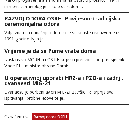
Nakon proglašenja amandmana na Ustav u prosincu 1991. i
izmjene terminologije iz koje se redom…
RAZVOJ ODORA OSRH: Povijesno-tradicijska
ceremonijalna odora
Valja znati da današnje odore koje se koriste nisu izvorne iz
1991. godine. Njih je…
Vrijeme je da se Pume vrate doma
Izaslanstvo MORH-a i OS RH koje su predvodili potpredsjednik
Vlade RH i ministar obrane Damir…
U operativnoj uporabi HRZ-a i PZO-a i zadnji,
dvanaesti MiG-21
Dvanaesti je borbeni avion MiG-21 završio 16. srpnja sva
ispitivanja i probne letove te je…
Označeno sa:
Razvoj odora OSRH