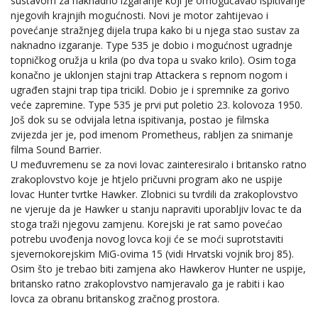
sustavom za naknadno izgaranje koji je omogućavao ispitivanje
njegovih krajnjih mogućnosti. Novi je motor zahtijevao i
povećanje stražnjeg dijela trupa kako bi u njega stao sustav za
naknadno izgaranje. Type 535 je dobio i mogućnost ugradnje
topničkog oružja u krila (po dva topa u svako krilo). Osim toga
konačno je uklonjen stajni trap Attackera s repnom nogom i
ugrađen stajni trap tipa tricikl. Dobio je i spremnike za gorivo
veće zapremine. Type 535 je prvi put poletio 23. kolovoza 1950.
Još dok su se odvijala letna ispitivanja, postao je filmska
zvijezda jer je, pod imenom Prometheus, rabljen za snimanje
filma Sound Barrier.
U međuvremenu se za novi lovac zainteresiralo i britansko ratno
zrakoplovstvo koje je htjelo pričuvni program ako ne uspije
lovac Hunter tvrtke Hawker. Zlobnici su tvrdili da zrakoplovstvo
ne vjeruje da je Hawker u stanju napraviti uporabljiv lovac te da
stoga traži njegovu zamjenu. Korejski je rat samo povećao
potrebu uvođenja novog lovca koji će se moći suprotstaviti
sjevernokorejskim MiG-ovima 15 (vidi Hrvatski vojnik broj 85).
Osim što je trebao biti zamjena ako Hawkerov Hunter ne uspije,
britansko ratno zrakoplovstvo namjeravalo ga je rabiti i kao
lovca za obranu britanskog zračnog prostora.