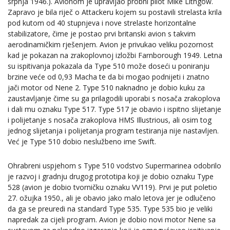
srpnja 1946.). Avionom je upravljao probni pilot Mike Lithgow.
Zapravo je bila riječ o Attackeru kojem su postavili strelasta krila
pod kutom od 40 stupnjeva i nove strelaste horizontalne
stabilizatore, čime je postao prvi britanski avion s takvim
aerodinamičkim rješenjem. Avion je privukao veliku pozornost
kad je pokazan na zrakoplovnoj izložbi Farnborough 1949. Letna
su ispitivanja pokazala da Type 510 može doseći u poniranju
brzine veće od 0,93 Macha te da bi mogao podnijeti i znatno
jači motor od Nene 2. Type 510 naknadno je dobio kuku za
zaustavljanje čime su ga prilagodili uporabi s nosača zrakoplova
i dali mu oznaku Type 517. Type 517 je obavio i ispitno slijetanje
i polijetanje s nosača zrakoplova HMS Illustrious, ali osim tog
jednog slijetanja i polijetanja program testiranja nije nastavljen.
Već je Type 510 dobio neslužbeno ime Swift.
Ohrabreni uspjehom s Type 510 vodstvo Supermarinea odobrilo
je razvoj i gradnju drugog prototipa koji je dobio oznaku Type
528 (avion je dobio tvorničku oznaku VV119). Prvi je put poletio
27. ožujka 1950., ali je obavio jako malo letova jer je odlučeno
da ga se preuredi na standard Type 535. Type 535 bio je veliki
napredak za cijeli program. Avion je dobio novi motor Nene sa