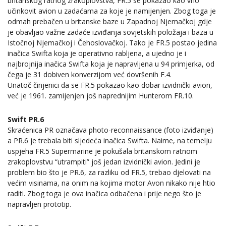
britanskog ratnog zrakoplovstva, FR.5 se pokazao kao vrlo
učinkovit avion u zadaćama za koje je namijenjen. Zbog toga je
odmah prebačen u britanske baze u Zapadnoj Njemačkoj gdje
je obavljao važne zadaće izviđanja sovjetskih položaja i baza u
Istočnoj Njemačkoj i Čehoslovačkoj. Tako je FR.5 postao jedina
inačica Swifta koja je operativno rabljena, a ujedno je i
najbrojnija inačica Swifta koja je napravljena u 94 primjerka, od
čega je 31 dobiven konverzijom već dovršenih F.4.
Unatoč činjenici da se FR.5 pokazao kao dobar izvidnički avion,
već je 1961. zamijenjen još naprednijim Hunterom FR.10.
Swift PR.6
Skraćenica PR označava photo-reconnaissance (foto izviđanje)
a PR.6 je trebala biti sljedeća inačica Swifta. Naime, na temelju
uspjeha FR.5 Supermarine je pokušala britanskom ratnom
zrakoplovstvu “utrampiti” još jedan izvidnički avion. Jedini je
problem bio što je PR.6, za razliku od FR.5, trebao djelovati na
većim visinama, na onim na kojima motor Avon nikako nije htio
raditi. Zbog toga je ova inačica odbačena i prije nego što je
napravljen prototip.