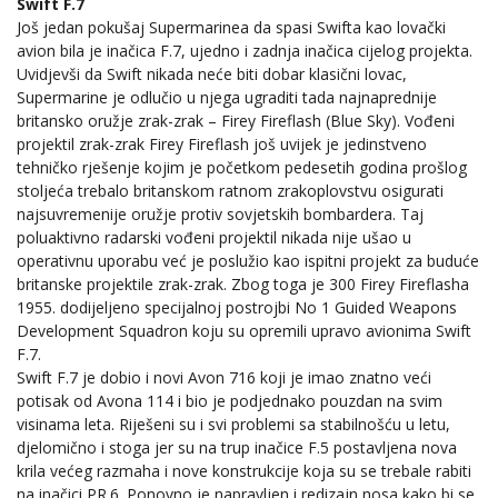
Swift F.7
Još jedan pokušaj Supermarinea da spasi Swifta kao lovački
avion bila je inačica F.7, ujedno i zadnja inačica cijelog projekta.
Uvidjevši da Swift nikada neće biti dobar klasični lovac,
Supermarine je odlučio u njega ugraditi tada najnaprednije
britansko oružje zrak-zrak – Firey Fireflash (Blue Sky). Vođeni
projektil zrak-zrak Firey Fireflash još uvijek je jedinstveno
tehničko rješenje kojim je početkom pedesetih godina prošlog
stoljeća trebalo britanskom ratnom zrakoplovstvu osigurati
najsuvremenije oružje protiv sovjetskih bombardera. Taj
poluaktivno radarski vođeni projektil nikada nije ušao u
operativnu uporabu već je poslužio kao ispitni projekt za buduće
britanske projektile zrak-zrak. Zbog toga je 300 Firey Fireflasha
1955. dodijeljeno specijalnoj postrojbi No 1 Guided Weapons
Development Squadron koju su opremili upravo avionima Swift
F.7.
Swift F.7 je dobio i novi Avon 716 koji je imao znatno veći
potisak od Avona 114 i bio je podjednako pouzdan na svim
visinama leta. Riješeni su i svi problemi sa stabilnošću u letu,
djelomično i stoga jer su na trup inačice F.5 postavljena nova
krila većeg razmaha i nove konstrukcije koja su se trebale rabiti
na inačici PR.6. Ponovno je napravljen i redizajn nosa kako bi se