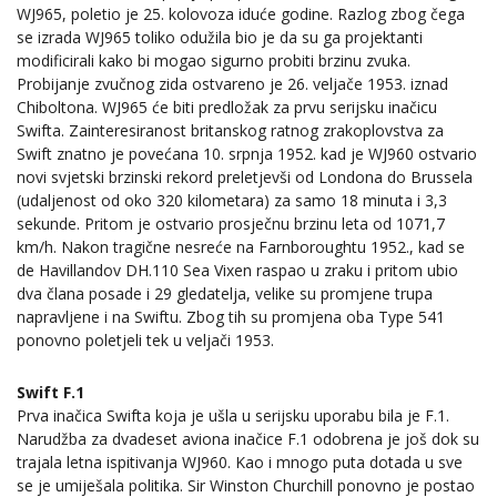
WJ965, poletio je 25. kolovoza iduće godine. Razlog zbog čega
se izrada WJ965 toliko odužila bio je da su ga projektanti
modificirali kako bi mogao sigurno probiti brzinu zvuka.
Probijanje zvučnog zida ostvareno je 26. veljače 1953. iznad
Chiboltona. WJ965 će biti predložak za prvu serijsku inačicu
Swifta. Zainteresiranost britanskog ratnog zrakoplovstva za
Swift znatno je povećana 10. srpnja 1952. kad je WJ960 ostvario
novi svjetski brzinski rekord preletjevši od Londona do Brussela
(udaljenost od oko 320 kilometara) za samo 18 minuta i 3,3
sekunde. Pritom je ostvario prosječnu brzinu leta od 1071,7
km/h. Nakon tragične nesreće na Farnboroughtu 1952., kad se
de Havillandov DH.110 Sea Vixen raspao u zraku i pritom ubio
dva člana posade i 29 gledatelja, velike su promjene trupa
napravljene i na Swiftu. Zbog tih su promjena oba Type 541
ponovno poletjeli tek u veljači 1953.
Swift F.1
Prva inačica Swifta koja je ušla u serijsku uporabu bila je F.1.
Narudžba za dvadeset aviona inačice F.1 odobrena je još dok su
trajala letna ispitivanja WJ960. Kao i mnogo puta dotada u sve
se je umiješala politika. Sir Winston Churchill ponovno je postao