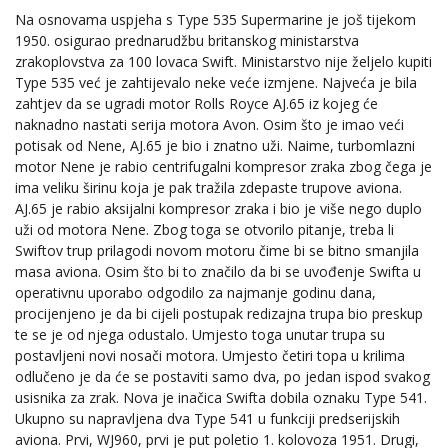
Na osnovama uspjeha s Type 535 Supermarine je još tijekom
1950. osigurao prednarudžbu britanskog ministarstva
zrakoplovstva za 100 lovaca Swift. Ministarstvo nije željelo kupiti
Type 535 već je zahtijevalo neke veće izmjene. Najveća je bila
zahtjev da se ugradi motor Rolls Royce AJ.65 iz kojeg će
naknadno nastati serija motora Avon. Osim što je imao veći
potisak od Nene, AJ.65 je bio i znatno uži. Naime, turbomlazni
motor Nene je rabio centrifugalni kompresor zraka zbog čega je
ima veliku širinu koja je pak tražila zdepaste trupove aviona.
AJ.65 je rabio aksijalni kompresor zraka i bio je više nego duplo
uži od motora Nene. Zbog toga se otvorilo pitanje, treba li
Swiftov trup prilagodi novom motoru čime bi se bitno smanjila
masa aviona. Osim što bi to značilo da bi se uvođenje Swifta u
operativnu uporabo odgodilo za najmanje godinu dana,
procijenjeno je da bi cijeli postupak redizajna trupa bio preskup
te se je od njega odustalo. Umjesto toga unutar trupa su
postavljeni novi nosači motora. Umjesto četiri topa u krilima
odlučeno je da će se postaviti samo dva, po jedan ispod svakog
usisnika za zrak. Nova je inačica Swifta dobila oznaku Type 541.
Ukupno su napravljena dva Type 541 u funkciji predserijskih
aviona. Prvi, WJ960, prvi je put poletio 1. kolovoza 1951. Drugi,