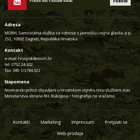
Follow
Pratite naš Youtube kanal
Adresa
MORH, Samostalna služba za odnose s javnošću i vojna glasila, p.p.
252, 10002 Zagreb, Republika Hrvatska
Kontakt
e-mail:
hrvojnik@morh.hr
tel: 0752 24 302
fax: 385 1/3784 322
Napomena
Novinarski prilozi objavljeni u Hrvatskom vojniku nisu službeni stav
Ministarstva obrane RH. Rukopise i fotografije ne vraćamo.
Kontakti
Marketing
Impressum
Pretplati se
Web-prodaja