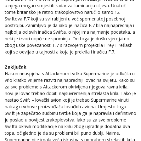
u njega mogao smjestiti radar za iluminaciju ciljeva. Unatoč
tome britansko je ratno zrakoplovstvo naručilo samo 12
Swiftova F.7 koji su svi rabljeni u već spomenutoj posebnoj
postrojbi. Zanimljivo je da iako je inačica F.7 bila najnaprednija i
najbolja od svih inačica Swifta, o njoj ima najmanje podataka, a
neki je izvori uopće ne spominju. Do toga je došlo vjerojatno
zbog uske povezanosti F.7 s razvojem projektila Firey Fireflash
koji se odvijao u tajnosti a koja je prekrila i inačicu F.7.
Zaključak
Nakon neuspjeha s Attackerom tvrtka Supermarine je odlučila u
vrlo kratko vrijeme razviti najnapredniji lovac na svijetu. Kako su
za sve probleme s Attackerom okrivljena njegova ravna krila,
novi je lovac trebao dobiti najsuvremenija strelasta krila. Tako je
nastao Swift – lovački avion koji je trebao Supermarine vinuti
natrag u vrhove proizvođača lovačkih aviona. Umjesto toga
Swift je zapečatio sudbinu tvrtke koja ga je napravila i definitivno
ju poslao u povijest zrakoplovstva. Iako su za sve probleme
Swifta okrivili modifikacije na krilu zbog ugradnje dodatna dva
topa, očigledno je da su problemi bili puno dublji. Naime,
Supermarine nije imala veća iskustva s uporabom strelastih krila