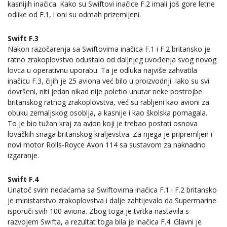
kasnijih inačica. Kako su Swiftovi inačice F.2 imali još gore letne
odlike od F.1, i oni su odmah prizemljeni.
Swift F.3
Nakon razočarenja sa Swiftovima inačica F.1 i F.2 britansko je
ratno zrakoplovstvo odustalo od daljnjeg uvođenja svog novog
lovca u operativnu uporabu. Ta je odluka najviše zahvatila
inačicu F.3, čijih je 25 aviona već bilo u proizvodnji. Iako su svi
dovršeni, niti jedan nikad nije poletio unutar neke postrojbe
britanskog ratnog zrakoplovstva, već su rabljeni kao avioni za
obuku zemaljskog osoblja, a kasnije i kao školska pomagala.
To je bio tužan kraj za avion koji je trebao postati osnova
lovačkih snaga britanskog kraljevstva. Za njega je pripremljen i
novi motor Rolls-Royce Avon 114 sa sustavom za naknadno
izgaranje.
Swift F.4
Unatoč svim nedaćama sa Swiftovima inačica F.1 i F.2 britansko
je ministarstvo zrakoplovstva i dalje zahtijevalo da Supermarine
isporuči svih 100 aviona. Zbog toga je tvrtka nastavila s
razvojem Swifta, a rezultat toga bila je inačica F.4. Glavni je