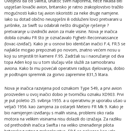
Uvidjevši da od Swifta, unatoč svim naporima, neće nikada biti
uspješan lovački avion, britansko je ratno zrakoplovstvo tražilo
mogućnosti kako taj avion iskoristiti za neke druge namjene.
Iako su dotad obično neuspješni ili odsluženi lovci pretvarani u
jurišnike, za Swift su odabrali nešto drugačije rješenje ?
pretvaranje u izvidnički avion za male visine. Nova je inačica
dobila oznaku FR što je označavalo Fighetr-Reconnaissance
(lovac-izviđač). Kako je u osnovi bio identičan inačici F.4, FR.5 se
najlakše mogao prepoznati po novom, znatno većem nosu u
koji su smjestili tri kamere F.95. Zadržali su i naoružanje od dva
topa Aden koji su u tom slučaju više služili za samoobranu
aviona. Kako bi mu povećali operativni radijus djelovanja, dobio
je podtrupni spremnik za gorivo zapremine 831,5 litara.
Nova je inačica razvijena pod oznakom Type 549, a prvi avion
proizveden u ovoj inačici dobio je tvorničku oznaku XD903. Prvi
je put poletio 25. svibnja 1955. a u operativnu je uporabu ušao u
veljači 1956. kao zamjena za ostarjeli Metero FR Mk 9. Kako je
bio namijenjen izviđanju s malih visina, problemi oko rada
motora na velikim visinama nisu dolazili do izražaja. Za razliku
od prethodnih inačica Swifta i na veliko iznenađenje pilota