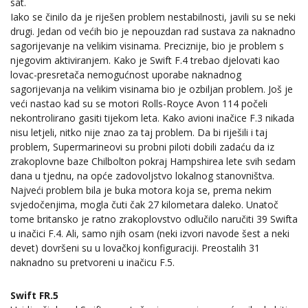
sat.
Iako se činilo da je riješen problem nestabilnosti, javili su se neki
drugi. Jedan od većih bio je nepouzdan rad sustava za naknadno
sagorijevanje na velikim visinama. Preciznije, bio je problem s
njegovim aktiviranjem. Kako je Swift F.4 trebao djelovati kao
lovac-presretača nemogućnost uporabe naknadnog
sagorijevanja na velikim visinama bio je ozbiljan problem. Još je
veći nastao kad su se motori Rolls-Royce Avon 114 počeli
nekontrolirano gasiti tijekom leta. Kako avioni inačice F.3 nikada
nisu letjeli, nitko nije znao za taj problem. Da bi riješili i taj
problem, Supermarineovi su probni piloti dobili zadaću da iz
zrakoplovne baze Chilbolton pokraj Hampshirea lete svih sedam
dana u tjednu, na opće zadovoljstvo lokalnog stanovništva.
Najveći problem bila je buka motora koja se, prema nekim
svjedočenjima, mogla čuti čak 27 kilometara daleko. Unatoč
tome britansko je ratno zrakoplovstvo odlučilo naručiti 39 Swifta
u inačici F.4. Ali, samo njih osam (neki izvori navode šest a neki
devet) dovršeni su u lovačkoj konfiguraciji. Preostalih 31
naknadno su pretvoreni u inačicu F.5.
Swift FR.5