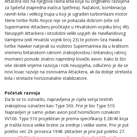
Attacera išlo na njegova ravna krila koja su originalno razvijena
za Spiteful (napredna inačica Spitfirea). Nažalost, kombinacija
ravnih krila i velikog trupa u koji je ugrađen turbomlazni motor
Nene tvrtke Rolls-Royce nije se pokazala dobrom (više od
Supermarine Attackeru pročitajte u Hrvatskom vojniku broj 49).
Neuspjeh Attackera i istodobni veliki uspjeh de Havillandovog
Vamiprea (vidi Hrvatski vojnik broj 23) te potom Sea Hawka
tvrtke Hawker natjerali su vodstvo Supermarinea da u kratkom
vremenu britanskom ratnom zrakoplovstvu i britanskoj ratnoj
mornarici ponude znatno napredniji lovački avion. Kako bi što
više skratili vrijeme razvoja i rizik neuspjeha, odlučeno je da se
novi lovac razvije na osnovama Attackera, ali da dobije strelasta
krila i strelaste horizonatalne stabilizatore.
Početak razvoja
Da bi se to ostvarilo, napravljena je cijela serija testnih
zrakoplova označeni kao Type 5XX. Prvi je bio Type 510.
Napravljen je samo jedan avion pod tvorničkom oznakom
VV106. Type 510 projektiran je prema specifikaciji E.28/46 koja
je tražila lovca velike brzine za srednje i velike visine. Prvi je put
poletio već 29. prosinca 1948. (Attacker je prvi put poletio 27.