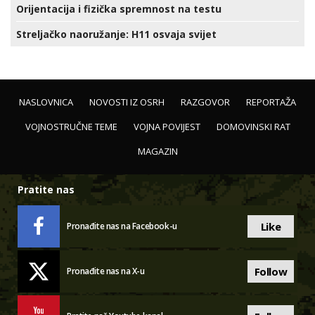
Orijentacija i fizička spremnost na testu
Streljačko naoružanje: H11 osvaja svijet
NASLOVNICA
NOVOSTI IZ OSRH
RAZGOVOR
REPORTAŽA
VOJNOSTRUČNE TEME
VOJNA POVIJEST
DOMOVINSKI RAT
MAGAZIN
Pratite nas
Like
Pronađite nas na Facebook-u
Follow
Pronađite nas na X-u