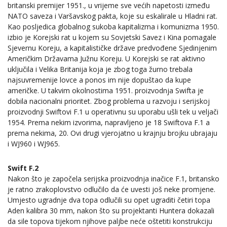
britanski premijer 1951., u vrijeme sve većih napetosti između
NATO saveza i Varšavskog pakta, koje su eskalirale u Hladni rat.
Kao posljedica globalnog sukoba kapitalizma i komunizma 1950.
izbio je Korejski rat u kojem su Sovjetski Savez i Kina pomagale
Sjevernu Koreju, a kapitalističke države predvođene Sjedinjenim
Američkim Državama Južnu Koreju. U Korejski se rat aktivno
uključila i Velika Britanija koja je zbog toga žurno trebala
najsuvremenije lovce a ponos im nije dopuštao da kupe
američke. U takvim okolnostima 1951. proizvodnja Swifta je
dobila nacionalni prioritet. Zbog problema u razvoju i serijskoj
proizvodnji Swiftovi F.1 u operativnu su uporabu ušli tek u veljači
1954. Prema nekim izvorima, napravljeno je 18 Swiftova F.1 a
prema nekima, 20. Ovi drugi vjerojatno u krajnju brojku ubrajaju
i WJ960 i WJ965.
Swift F.2
Nakon što je započela serijska proizvodnja inačice F.1, britansko
je ratno zrakoplovstvo odlučilo da će uvesti još neke promjene.
Umjesto ugradnje dva topa odlučili su opet ugraditi četiri topa
Aden kalibra 30 mm, nakon što su projektanti Huntera dokazali
da sile topova tijekom njihove paljbe neće oštetiti konstrukciju