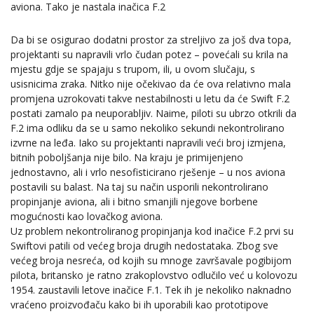
aviona. Tako je nastala inačica F.2
Da bi se osigurao dodatni prostor za streljivo za još dva topa,
projektanti su napravili vrlo čudan potez – povećali su krila na
mjestu gdje se spajaju s trupom, ili, u ovom slučaju, s
usisnicima zraka. Nitko nije očekivao da će ova relativno mala
promjena uzrokovati takve nestabilnosti u letu da će Swift F.2
postati zamalo pa neuporabljiv. Naime, piloti su ubrzo otkrili da
F.2 ima odliku da se u samo nekoliko sekundi nekontrolirano
izvrne na leđa. Iako su projektanti napravili veći broj izmjena,
bitnih poboljšanja nije bilo. Na kraju je primijenjeno
jednostavno, ali i vrlo nesofisticirano rješenje – u nos aviona
postavili su balast. Na taj su način usporili nekontrolirano
propinjanje aviona, ali i bitno smanjili njegove borbene
mogućnosti kao lovačkog aviona.
Uz problem nekontroliranog propinjanja kod inačice F.2 prvi su
Swiftovi patili od većeg broja drugih nedostataka. Zbog sve
većeg broja nesreća, od kojih su mnoge završavale pogibijom
pilota, britansko je ratno zrakoplovstvo odlučilo već u kolovozu
1954. zaustavili letove inačice F.1. Tek ih je nekoliko naknadno
vraćeno proizvođaču kako bi ih uporabili kao prototipove