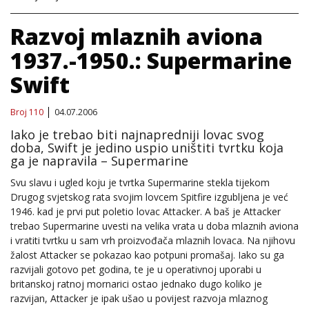
Razvoj mlaznih aviona
1937.-1950.: Supermarine
Swift
Broj 110
04.07.2006
Iako je trebao biti najnapredniji lovac svog
doba, Swift je jedino uspio uništiti tvrtku koja
ga je napravila – Supermarine
Svu slavu i ugled koju je tvrtka Supermarine stekla tijekom
Drugog svjetskog rata svojim lovcem Spitfire izgubljena je već
1946. kad je prvi put poletio lovac Attacker. A baš je Attacker
trebao Supermarine uvesti na velika vrata u doba mlaznih aviona
i vratiti tvrtku u sam vrh proizvođača mlaznih lovaca. Na njihovu
žalost Attacker se pokazao kao potpuni promašaj. Iako su ga
razvijali gotovo pet godina, te je u operativnoj uporabi u
britanskoj ratnoj mornarici ostao jednako dugo koliko je
razvijan, Attacker je ipak ušao u povijest razvoja mlaznog