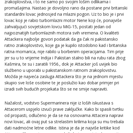
zrakoplovstva, i to ne samo po svojim lošim odlikama i
promašajima. Nastao je dovoljno rano da postane prvi britanski
standardni lovac jednosjed na mlazni pogon. Uz to bio je i prvi
lovac koji je rabio turbomlazni motor Nene koji će, ponajviše
zahvaljujući sovjetskom lovcu MiG-15, postati jedan od
najpoznatijih turbomlaznih motora svih vremena. O kvaliteti
Attackera najbolje govori podatak da ga čak ni pakistansko
ratno zrakoplovstvo, koje ga je kupilo istodobno kad i britanska
ratna mornarica, nije rabilo u borbenim operacijama. Tim prije
jer su u to vrijeme Indija i Pakistan stalno bili na rubu rata zbog
Kašmira, te su i zaratili 1956., dok je Attacker još uvijek bio
službeno u uporabi u pakistanskom ratnom zrakoplovstvu.
Možda je najveća zasluga Attackera što je na jednom mjestu
skupio sve loše osobine te je poslužio kao dobar primjer pri
izradi svih budućih projekata što se ne smije napraviti.
Nažalost, vodstvo Supermarinera nije iz loših iskustava s
Attacerom uspjelo izvući prave zaključke. Kako bi spasili tvrtku
od propasti, odlučeno je da se na osnovama Attacera napravi
novi lovac, ali ovaj put sa strelastim krilima koja su mu trebala
dati nadmoćne letne odlike. Istina je da je najviše kritike kod