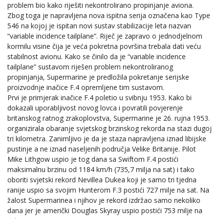
problem bio kako riješiti nekontrolirano propinjanje aviona.
Zbog toga je napravljena nova ispitna serija označena kao Type
546 na kojoj je ispitan novi sustav stabilizacije leta nazvan
“variable incidence tailplane”. Riječ je zapravo o jednodjelnom
kormilu visine čija je veća pokretna površina trebala dati veću
stabilnost avionu. Kako se činilo da je “variable incidence
tailplane” sustavom riješen problem nekontroliranog
propinjanja, Supermarine je predložila pokretanje serijske
proizvodnje inačice F.4 opremljene tim sustavom.
Prvi je primjerak inačice F.4 poletio u svibnju 1953. Kako bi
dokazali uporabljivost novog lovca i povratili povjerenje
britanskog ratnog zrakoplovstva, Supermarine je 26. rujna 1953.
organizirala obaranje svjetskog brzinskog rekorda na stazi dugoj
tri kilometra. Zanimljivo je da je staza napravljena iznad libijske
pustinje a ne iznad naseljenih područja Velike Britanije. Pilot
Mike Lithgow uspio je tog dana sa Swiftom F.4 postići
maksimalnu brzinu od 1184 km/h (735,7 milja na sat) i tako
oboriti svjetski rekord Nevillea Dukea koji je samo tri tjedna
ranije uspio sa svojim Hunterom F.3 postići 727 milje na sat. Na
žalost Supermarinea i njihov je rekord izdržao samo nekoliko
dana jer je američki Douglas Skyray uspio postići 753 milje na