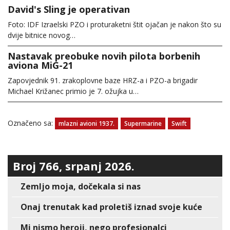
David's Sling je operativan
Foto: IDF Izraelski PZO i proturaketni štit ojačan je nakon što su
dvije bitnice novog…
Nastavak preobuke novih pilota borbenih
aviona MiG-21
Zapovjednik 91. zrakoplovne baze HRZ-a i PZO-a brigadir
Michael Križanec primio je 7. ožujka u…
Označeno sa:
mlazni avioni 1937.
Supermarine
Swift
Broj 766, srpanj 2026.
Zemljo moja, dočekala si nas
Onaj trenutak kad proletiš iznad svoje kuće
Mi nismo heroji, nego profesionalci