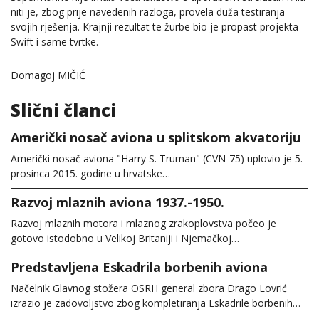
niti je, zbog prije navedenih razloga, provela duža testiranja
svojih rješenja. Krajnji rezultat te žurbe bio je propast projekta
Swift i same tvrtke.
Domagoj MIČIĆ
Slični članci
Američki nosač aviona u splitskom akvatoriju
Američki nosač aviona "Harry S. Truman" (CVN-75) uplovio je 5.
prosinca 2015. godine u hrvatske…
Razvoj mlaznih aviona 1937.-1950.
Razvoj mlaznih motora i mlaznog zrakoplovstva počeo je
gotovo istodobno u Velikoj Britaniji i Njemačkoj…
Predstavljena Eskadrila borbenih aviona
Načelnik Glavnog stožera OSRH general zbora Drago Lovrić
izrazio je zadovoljstvo zbog kompletiranja Eskadrile borbenih…