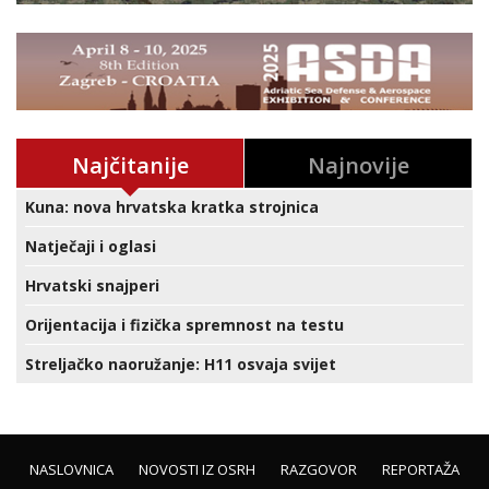
Najčitanije
Najnovije
Kuna: nova hrvatska kratka strojnica
Natječaji i oglasi
Hrvatski snajperi
Orijentacija i fizička spremnost na testu
Streljačko naoružanje: H11 osvaja svijet
NASLOVNICA
NOVOSTI IZ OSRH
RAZGOVOR
REPORTAŽA