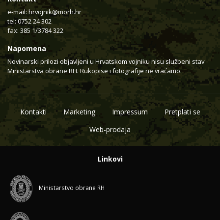
e-mail:
hrvojnik@morh.hr
tel: 0752 24 302
fax: 385 1/3784 322
Napomena
Novinarski prilozi objavljeni u Hrvatskom vojniku nisu službeni stav
Ministarstva obrane RH. Rukopise i fotografije ne vraćamo.
Kontakti
Marketing
Impressum
Pretplati se
Web-prodaja
Linkovi
Ministarstvo obrane RH