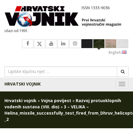
izlazi od 1991.
English
HRVATSKI VOJNIK
Navig
Hrvatski vojnik
»
Vojna povijest
»
Razvoj protuoklopnih
vođenih sustava (VIII. dio)
»
3 – VELIKA –
Helina_missile_successfully_test_fired_from_Dhruv_helicopt
_2