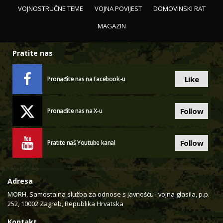
VOJNOSTRUČNE TEME
VOJNA POVIJEST
DOMOVINSKI RAT
MAGAZIN
Pratite nas
Like
Pronađite nas na Facebook-u
Follow
Pronađite nas na X-u
Follow
Pratite naš Youtube kanal
Adresa
MORH, Samostalna služba za odnose s javnošću i vojna glasila, p.p.
252, 10002 Zagreb, Republika Hrvatska
Kontakt