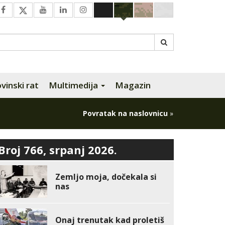
inski rat
Multimedija
Magazin
Povratak na naslovnicu
»
Broj 766, srpanj 2026.
Zemljo moja, dočekala si
nas
Onaj trenutak kad proletiš