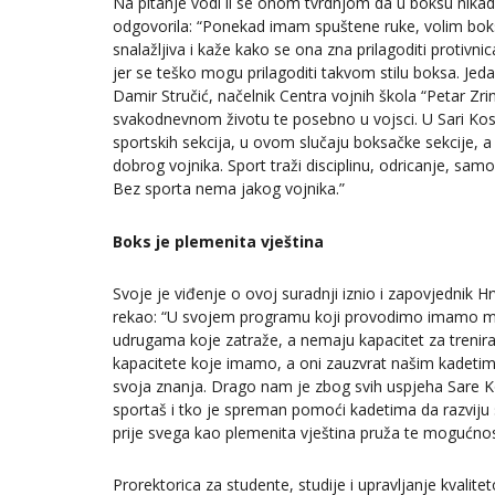
Na pitanje vodi li se onom tvrdnjom da u boksu nikad
odgovorila: “Ponekad imam spuštene ruke, volim boksat
snalažljiva i kaže kako se ona zna prilagoditi protivn
jer se teško mogu prilagoditi takvom stilu boksa. Jedan
Damir Stručić, načelnik Centra vojnih škola “Petar Zrin
svakodnevnom životu te posebno u vojsci. U Sari Kos 
sportskih sekcija, u ovom slučaju boksačke sekcije, a 
dobrog vojnika. Sport traži disciplinu, odricanje, samo
Bez sporta nema jakog vojnika.”
Boks je plemenita vještina
Svoje je viđenje o ovoj suradnji iznio i zapovjednik 
rekao: “U svojem programu koji provodimo imamo 
udrugama koje zatraže, a nemaju kapacitet za trenir
kapacitete koje imamo, a oni zauzvrat našim kadetima
svoja znanja. Drago nam je zbog svih uspjeha Sare 
sportaš i tko je spreman pomoći kadetima da razviju s
prije svega kao plemenita vještina pruža te mogućnost
Prorektorica za studente, studije i upravljanje kvali