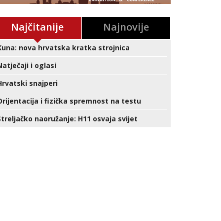
Najčitanije
Najnovije
Kuna: nova hrvatska kratka strojnica
Natječaji i oglasi
Hrvatski snajperi
Orijentacija i fizička spremnost na testu
Streljačko naoružanje: H11 osvaja svijet