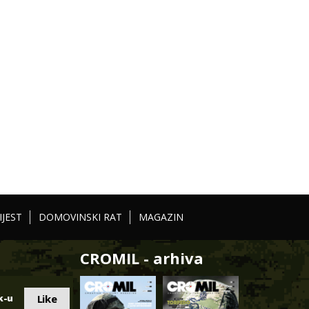
IJEST
DOMOVINSKI RAT
MAGAZIN
CROMIL - arhiva
Like
k-u