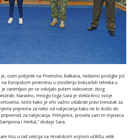
 je, osim pobjede na Prvenstvu Balkana, nedavno postigla još
lju na Europskom prvenstvu u izvođenju boksačkih tehnika u
je zanimljivo jer se odvijalo putem videoveze: zbog
nizirati. Naravno, mnogo toga Sara je stekla kroz svoje
rtovima. Ističe kako je vrlo važno odabrati pravi trenutak za
vrijeme priprema za neko od natjecanja kako ne bi došlo do
 pripremaš za natjecanja. Primjerice, provela sam tri mjeseca
 šampiona i Herkul,” dodaje Sara
.
Sare Kos u rad sekcija na Hrvatskom vojnom učilištu velik