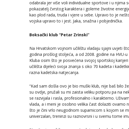
odabrala jer više voli individualne sportove i u njima s
pokazatelj čvrstog karaktera i goleme životne energije 
kao plod rada, truda i vjere u sebe. Upravo to je neš
vojska upravo to i jest. Jaka, snažna i pobjednička.
Boksački klub “Petar Zrinski”
Na Hrvatskom vojnom učilištu vladaju sjajni uvjeti št
godina prošlog stoljeća, a od 2008. godine na HVU-u dj
Kluba osim što je posvećena svojoj sportskoj karijer
učilišta dijeleći svoja znanja s oko 70 kadeta i kadetki
razna kadetska natjecanja.
“Kad sam došla ovo je bio muški klub, nije baš bilo ž
su ovdje, pružali su mi zaista veliku potporu pa na n
se razvijala i rasla, profesionalno i karakterno. Uživ
vlada, a i meni je osobno velika čast dolaziti ovamo na
što je čini vrlo neugodnom suparnicom s kojom se mnog
univerzalan, treninzi su raznovrsni i u svemu tome im