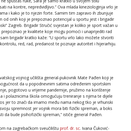
 ne spuštaš ruke, Sara je samo kratko u svojem stilu
i na kontre, nepredvidljivo.” Ova mlada kineziologinja vrlo je
icama i kako je to njezin forte. Samim tim zapravo ih zbunjuje
 od onih koji je prepoznao potencijal u sportu jest i brigadir
ski” Zagreb. Brigadir Stručić svjestan je koliko je sport važan u
prepoznao je kvalitete koje mogu pomoći i unaprijediti rad
sam brigadir kratko kaže: “U sportu vrlo lako možete stvoriti
kontrolu, red, rad, predanost te poznaje autoritet i hijerarhiju.
Hrvatskog vojnog učilišta general-pukovnik Mate Pađen koji je
mogućnost da u popodnevnim satima određenim sportskim
anje, pogotovo u vrijeme pandemije, pružimo na korištenje
 i polaznicima škola omogućuju treniranje s njima te dijele
Kos jer to znači da imamo među nama nekog tko je vrhunski
voju spremnost jer vojnik mora biti fizički spreman, a boks
i da bude psihofizički spreman,” ističe general Pađen.
tetom na zagrebačkom sveučilištu
prof. dr. sc
. Ivana Čuković-