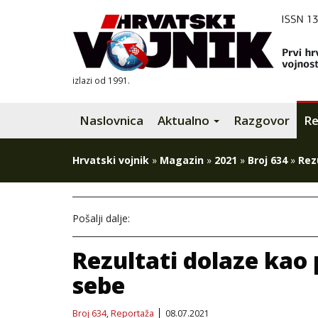
izlazi od 1991.
Naslovnica
Aktualno
Razgovor
Re
Hrvatski vojnik
»
Magazin
»
2021
»
Broj 634
»
Rez
Pošalji dalje:
Rezultati dolaze kao p
sebe
Broj 634
,
Reportaža
08.07.2021