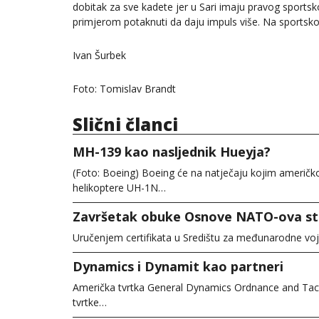
dobitak za sve kadete jer u Sari imaju pravog sports
primjerom potaknuti da daju impuls više. Na sportsko
Ivan Šurbek
Foto: Tomislav Brandt
Slični članci
MH-139 kao nasljednik Hueyja?
(Foto: Boeing) Boeing će na natječaju kojim američk
helikoptere UH-1N…
Završetak obuke Osnove NATO-ova sto
Uručenjem certifikata u Središtu za međunarodne vojn
Dynamics i Dynamit kao partneri
Američka tvrtka General Dynamics Ordnance and Tact
tvrtke…