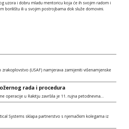
kog uzora i dobru mladu mentoricu koja će ih svojim radom i
m borilištu ili u svojim postrojbama dok služe domovini.
o zrakoplovstvo (USAF) namjerava zamijeniti višenamjenske
žernog rada i procedura
e operacije u Rakitju završila je 11. rujna petodnevna…
ical Systems sklapa partnerstvo s njemačkim kolegama iz