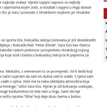
e najbolje snalazi. Njezini uspjesi zapravo su najbolji
i optimizma kojim zrači, a rezultati i uspjesi u ringu dolaze
to što je Saru i povezalo s Hrvatskom vojskom jer Hrvatska
o se sporta tiče, boksačka sekcija osnovana je još devedesetih
eluje i Boksački klub “Petar Zrinski”. Sara Kos kao članica
i također radom pridonosi i prosperitetu Hrvatskog vojnog
nja koje vodi i trenira u boksačkoj sekciji te ih priprema za
ena. Međutim, s vremenom to se promijenilo. Svi ti dečki koji
eki način osjećam da sam im dužna sad to vratiti. S njima sam
am raditi s njima. Veže me ta neka obiteljska atmosfera koja
 treninge,” ističe Sara Kos. Njezin je stil boksanja osebujan,
e konkurentice ne žele naći u ringu. Sarin stil nije
a nešto njezina “štiha” koji daje dozu šarma u boksu.