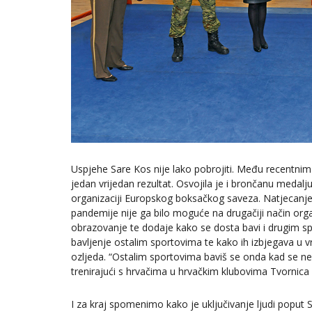
Uspjehe Sare Kos nije lako pobrojiti. Među recentnim
jedan vrijedan rezultat. Osvojila je i brončanu meda
organizaciji Europskog boksačkog saveza. Natjecanje 
pandemije nije ga bilo moguće na drugačiji način orga
obrazovanje te dodaje kako se dosta bavi i drugim spo
bavljenje ostalim sportovima te kako ih izbjegava u 
ozljeda. “Ostalim sportovima baviš se onda kad se ne
trenirajući s hrvačima u hrvačkim klubovima Tvornica
I za kraj spomenimo kako je uključivanje ljudi poput 