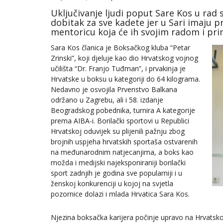
Uključivanje ljudi poput Sare Kos u rad 
dobitak za sve kadete jer u Sari imaju 
mentoricu koja će ih svojim radom i pr
Sara Kos članica je Boksačkog kluba “Petar
Zrinski”, koji djeluje kao dio Hrvatskog vojnog
učilišta “Dr. Franjo Tuđman”, i prvakinja je
Hrvatske u boksu u kategoriji do 64 kilograma.
Nedavno je osvojila Prvenstvo Balkana
održano u Zagrebu, ali i 58. izdanje
Beogradskog pobednika, turnira A kategorije
prema AIBA-i. Borilački sportovi u Republici
Hrvatskoj oduvijek su plijenili pažnju zbog
brojnih uspjeha hrvatskih sportaša ostvarenih
na međunarodnim natjecanjima, a boks kao
možda i medijski najeksponiraniji borilački
sport zadnjih je godina sve popularniji i u
ženskoj konkurenciji u kojoj na svjetla
pozornice dolazi i mlada Hrvatica Sara Kos.
Njezina boksačka karijera počinje upravo na Hrvatsko