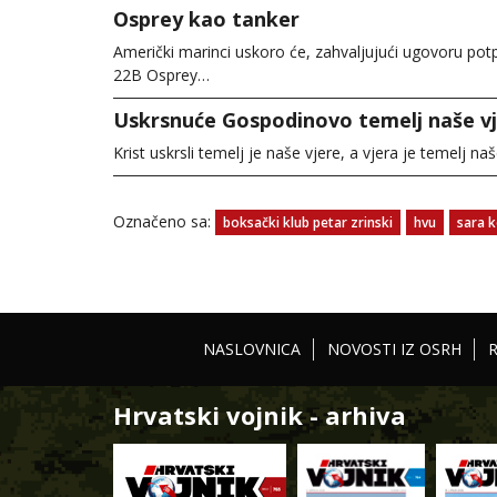
Osprey kao tanker
Američki marinci uskoro će, zahvaljujući ugovoru po
22B Osprey…
Uskrsnuće Gospodinovo temelj naše v
Krist uskrsli temelj je naše vjere, a vjera je temelj n
Označeno sa:
boksački klub petar zrinski
hvu
sara 
NASLOVNICA
NOVOSTI IZ OSRH
Hrvatski vojnik - arhiva