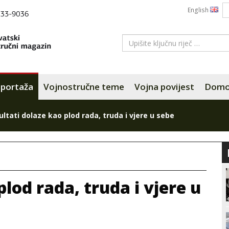
English
portaža
Vojnostručne teme
Vojna povijest
Domov
ultati dolaze kao plod rada, truda i vjere u sebe
lod rada, truda i vjere u