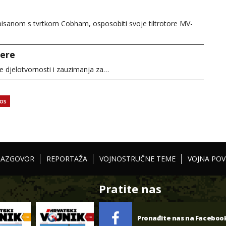
tpisanom s tvrtkom Cobham, osposobiti svoje tiltrotore MV-
jere
aše djelotvornosti i zauzimanja za…
kos
RAZGOVOR
REPORTAŽA
VOJNOSTRUČNE TEME
VOJNA POV
Pratite nas
Pronađite nas na Faceboo