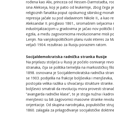
rođena kao Alix, princeza od Hessen-Darmstadta, rodila
sina Alekseja, koji je patio od leukemije, zbog čega je
religioznih fanatika poput opskurnog sibirskog monaha 
represija jačale su pod vladavinom Nikole II., a kao reak
Aleksandar II. proglasio 1861., siromašnim seljacima 
industrijalizacijom u gradovima je jačao nov politički č
egzila, a među zagovornicima revolucionarne misli pos
Lenjin. Na vanjskopolitičkom planu ruski interes za 
veljači 1904. rezultirao za Rusiju poraznim ratom.
Socijaldemokratska radnička stranka Rusije
Na prijelazu stoljeća u Rusiji je počelo osnivanje revo
stranaka, čija se politika temeljila na marksističkoj fil
1898. osnovana je Socijaldemokratska radnička strank
se 1903. podijelila na frakcije boljševika i menjševik
postojala velika razlika u shvaćanju strukture stranke
boljševici smatrali da revoluciju mora provesti strana
“avangarda radničke klase”, te je stoga nužna i kadro
menjševici su bili zagovornici masovne stranke revol
orijentacije. Od skupina narodnjaka, populističke stru
1860. zalagala za prilagođivanje socijalističke doktrin