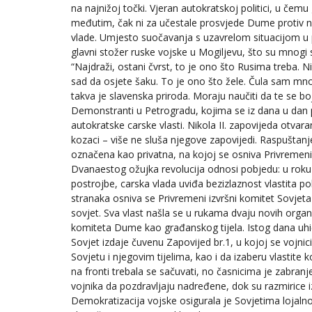
na najnižoj točki. Vjeran autokratskoj politici, u čemu g
međutim, čak ni za učestale prosvjede Dume protiv 
vlade. Umjesto suočavanja s uzavrelom situacijom u pri
glavni stožer ruske vojske u Mogiljevu, što su mnogi s
“Najdraži, ostani čvrst, to je ono što Rusima treba. Ni
sad da osjete šaku. To je ono što žele. Čula sam mn
takva je slavenska priroda. Moraju naučiti da te se bo
Demonstranti u Petrogradu, kojima se iz dana u dan pri
autokratske carske vlasti. Nikola II. zapovijeda otva
kozaci – više ne sluša njegove zapovijedi. Raspuštanje
označena kao privatna, na kojoj se osniva Privreme
Dvanaestog ožujka revolucija odnosi pobjedu: u roku
postrojbe, carska vlada uviđa bezizlaznost vlastita pol
stranaka osniva se Privremeni izvršni komitet Sovjeta r
sovjet. Sva vlast našla se u rukama dvaju novih org
komiteta Dume kao građanskog tijela. Istog dana uhiće
Sovjet izdaje čuvenu Zapovijed br.1, u kojoj se vojnic
Sovjetu i njegovim tijelima, kao i da izaberu vlastite 
na fronti trebala se sačuvati, no časnicima je zabran
vojnika da pozdravljaju nadređene, dok su razmirice i
Demokratizacija vojske osigurala je Sovjetima lojalnos