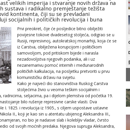
past velikih imperija i stvaranje novih država na
h sustava i radikalno premještanje težišta
ovid kontinenta, čiji su se prevladani
ji socijalnih i političkih revolucija i buna
Prvi preokret, čije će posljedice bitno obilježiti
povijesne tokove dvadesetog stoljeća, odigrao se u
Rusiji, represivnoj, autokratskoj monarhiji, koja će se
iz Carstva, obilježena korupcijom i političkom
samovoljom, pod pritiskom bijede i narasla
nezadovoljstva njegovih podanika, ali i uz
nezanemarivu pomoć internih i međunarodnih
političkih kalkulacija, na posljetku pretvoriti u prvu
komunističku državu na svijetu.
Kako je najveći dio stanovništva Ruskog Carstva
stoljećima živio u veoma teškim socijalnim i
, radnicima, seljacima, pa i dijelom plemstva od početka 19.
o nastojanje bilo rušenje represivne carske vlasti. Dva
e I. 1825. i revolucija iz 1905., s ciljem uspostave ustavne
kola II., koji je kao sin u atentatu ubijenog Aleksandra III.,
lonamjeran, no bio je nadasve slab i kolebljiv vladar, čvrsto
lijedio od svojih moćnih predaka. Njegova supruga Aleksandra,