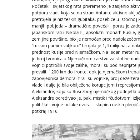
Početak l. svjetskog rata privremeno je zasjenio akti
potporu vladi, koja se na strani Antante aktivno uklju
pretrpjela je niz teških gubitaka, posebice u Istočnoj
manjih pobjeda – dramatično povećali i poraz je zad
japanskom ratu. Nikola II., apsolutni monarh Rusije, 
zemljine površine, bio je nemoćan pred nadolazećom t
“ruskim parnim valjkom” brojala je 1,4 milijuna, a nako
prednost Rusije pred Njemačkom. Na jedan metar rus
je broj tvornica u Njemačkom carstvu za stotine nadma
vojnici potrošili svoje zalihe, morali su pod neprijat
prevaliti 1200 km do fronte, dok je njemačkom treba
zapovjednika demoralizirali su vojnike, broj dezertera
vlade i dalje je bila obilježena korupcijom i represij
Aleksandre, koju su Rusi zbog njemačkog podrijetla o
Aleksandre određivao je, pak, mistik i “čudotvorni izlj
političke i vojne odluke dvora – skupina ruskih plemić
potkraj 1916.