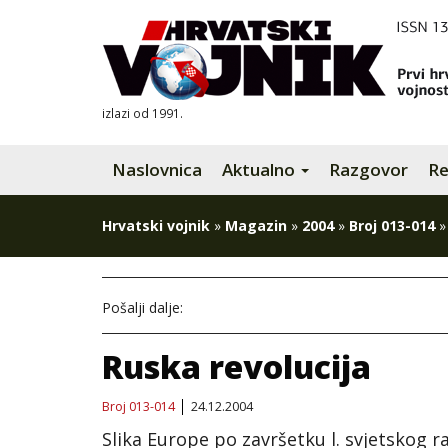
izlazi od 1991.
Naslovnica
Aktualno
Razgovor
Re
Hrvatski vojnik
»
Magazin
»
2004
»
Broj 013-014
Pošalji dalje:
Ruska revolucija
Broj 013-014
24.12.2004
Slika Europe po završetku l. svjetskog r