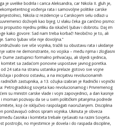
a je uvelike bodrila i carica Aleksandra, car Nikola II. gluh je,
nekompetentnog vođenja rata i samovoljne politike carske
jestolnici, Nikola iz rezidencije u Carskojem selu odlazi u
uvremenici doživjeli kao bijeg. U vlaku čeka ga caričino pismo:
si propustio nijednu priliku da iskažeš ljubav i dobrotu. Daj im
oge kako govore: Sad nam treba korbač! Neobično je to, ali
je. Samo ljubav više nije dovoljna.”
druživalo sve više vojnika, tražili su obustavu rata i ukidanje
ranje vatre ne demonstrante, no vojska – među njima i zloglasni
 Dume zastupnici formalno prihvaćaju, ali slijedi sjednica,
ni komitet sa zadaćom ponovne uspostave javnog poretka.
 od 24 sata na stranu ustanika prelaze gotovo sve vojne
ožaja i podnosi ostavku, a na inicijativu revolucionarnih
adničkih zastupnika, a 13. ožujka izabran je Radnički i vojnički
ana: Petrogradskog sovjeta kao revolucionarnog i Privremenog
ni su ministri carske vlade i vojni zapovjednici, a dan kasnije
i i mornari pozivaju da se u svim političkim pitanjima podrede
komitete, koji će isključivo raspolagati naoružanjem. Disciplina
jen ponižavajući odnos spram vojnika. Ukinuta je obveza
zmeđu časnika i komiteta trebale rješavati na razini Sovjeta.
t postrojbi, no mjestimice je dovela i do raspada discipline,