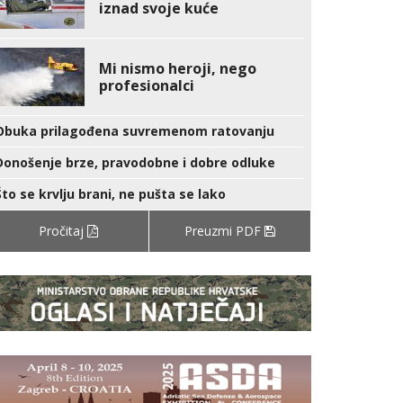
iznad svoje kuće
Mi nismo heroji, nego
profesionalci
Obuka prilagođena suvremenom ratovanju
Donošenje brze, pravodobne i dobre odluke
Što se krvlju brani, ne pušta se lako
Pročitaj
Preuzmi PDF