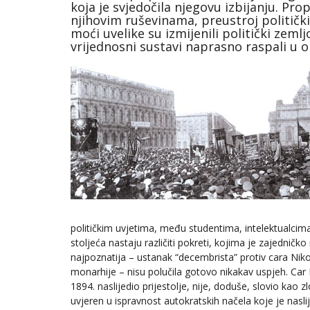
koja je svjedočila njegovu izbijanju. Pro
njihovim ruševinama, preustroj politički
moći uvelike su izmijenili politički zemlj
vrijednosni sustavi naprasno raspali u olu
političkim uvjetima, među studentima, intelektualcima
stoljeća nastaju različiti pokreti, kojima je zajedničk
najpoznatija – ustanak “decembrista” protiv cara Nikol
monarhije – nisu polučila gotovo nikakav uspjeh. Car Ni
1894. naslijedio prijestolje, nije, doduše, slovio kao z
uvjeren u ispravnost autokratskih načela koje je nas