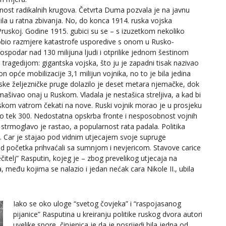
vnost radikalnih krugova. Četvrta Duma pozvala je na javnu
čila u ratna zbivanja. No, do konca 1914. ruska vojska
 Pruskoj. Godine 1915. gubici su se – s izuzetkom nekoliko
obio razmjere katastrofe usporedive s onom u Rusko-
gospodar nad 130 milijuna ljudi i otprilike jednom šestinom
ragedijom: gigantska vojska, što ju je zapadni tisak nazivao
n opće mobilizacije 3,1 milijun vojnika, no to je bila jedina
ke željezničke pruge dolazilo je deset metara njemačke, dok
šivao onaj u Ruskom. Vladala je nestašica streljiva, a kad bi
eljskom vatrom čekati na nove. Ruski vojnik morao je u prosjeku
lo tek 300. Nedostatna opskrba fronte i nesposobnost vojnih
 strmoglavo je rastao, a popularnost rata padala. Politika
om. Car je stajao pod vidnim utjecajem svoje supruge
d početka prihvaćali sa sumnjom i nevjericom. Stavove carice
ečitelj” Rasputin, kojeg je – zbog prevelikog utjecaja na
a, među kojima se nalazio i jedan nećak cara Nikole II., ubila
Iako se oko uloge “svetog čovjeka” i “raspojasanog
pijanice” Rasputina u kreiranju politike ruskog dvora autori
uvelike spore, činjenica je da je posrijedi bila jedna od