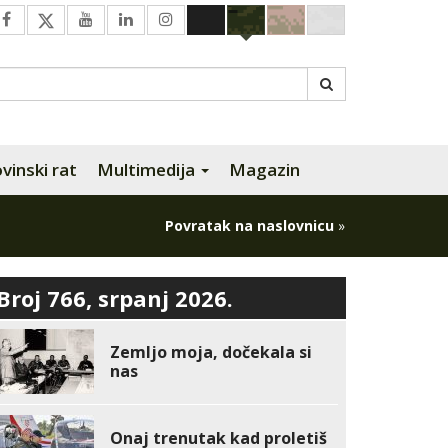
inski rat
Multimedija
Magazin
Povratak na naslovnicu
»
Broj 766, srpanj 2026.
Zemljo moja, dočekala si
nas
Onaj trenutak kad proletiš