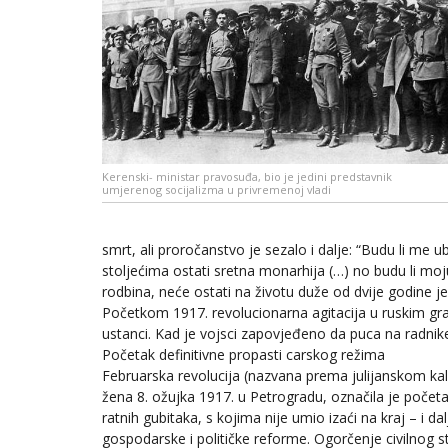
Kerenski- ministar pravosuđa, bio je jedini predstavnik
umjerenog socijalizma u privremenoj vladi
smrt, ali proročanstvo je sezalo i dalje: “Budu li me ub
stoljećima ostati sretna monarhija (…) no budu li moju s
rodbina, neće ostati na životu duže od dvije godine jer 
Početkom 1917. revolucionarna agitacija u ruskim gr
ustanci. Kad je vojsci zapovjeđeno da puca na radnike, 
Početak definitivne propasti carskog režima
Februarska revolucija (nazvana prema julijanskom kal
žena 8. ožujka 1917. u Petrogradu, označila je početa
ratnih gubitaka, s kojima nije umio izaći na kraj – i 
gospodarske i političke reforme. Ogorčenje civilnog 