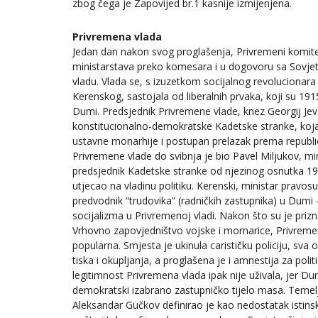
zbog čega je Zapovijed br.1 kasnije izmijenjena.
Privremena vlada
Jedan dan nakon svog proglašenja, Privremeni komi
ministarstava preko komesara i u dogovoru sa Sovje
vladu. Vlada se, s izuzetkom socijalnog revolucionar
Kerenskog, sastojala od liberalnih prvaka, koji su 1915
Dumi. Predsjednik Privremene vlade, knez Georgij Jevg
konstitucionalno-demokratske Kadetske stranke, koja
ustavne monarhije i postupan prelazak prema republici
Privremene vlade do svibnja je bio Pavel Miljukov, min
predsjednik Kadetske stranke od njezinog osnutka 19
utjecao na vladinu politiku. Kerenski, ministar pravosu
predvodnik “trudovika” (radničkih zastupnika) u Dumi
socijalizma u Privremenoj vladi. Nakon što su je prizna
Vrhovno zapovjedništvo vojske i mornarice, Privremena
popularna. Smjesta je ukinula carističku policiju, sva
tiska i okupljanja, a proglašena je i amnestija za poli
legitimnost Privremena vlada ipak nije uživala, jer Duma
demokratski izabrano zastupničko tijelo masa. Temelj
Aleksandar Gučkov definirao je kao nedostatak istinske