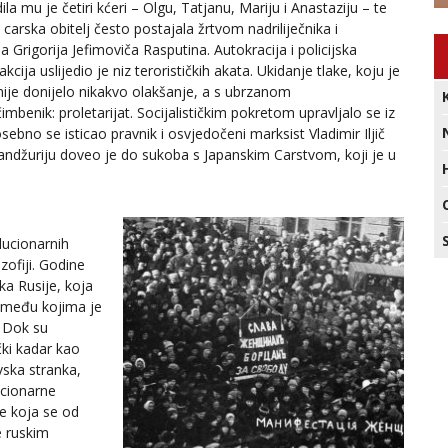
 mu je četiri kćeri – Olgu, Tatjanu, Mariju i Anastaziju – te
 carska obitelj često postajala žrtvom nadriliječnika i
Grigorija Jefimoviča Rasputina. Autokracija i policijska
cija uslijedio je niz terorističkih akata. Ukidanje tlake, koju je
nije donijelo nikakvo olakšanje, a s ubrzanom
imbenik: proletarijat. Socijalističkim pokretom upravljalo se iz
ebno se isticao pravnik i osvjedočeni marksist Vladimir Iljič
Mandžuriju doveo je do sukoba s Japanskim Carstvom, koji je u
lucionarnih
ozofiji. Godine
a Rusije, koja
a, među kojima je
. Dok su
čki kadar kao
vska stranka,
ucionarne
je koja se od
e ruskim