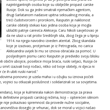
najintrigantnijih osoba koje su obilježile propast carske
Rusije. Dok su ga jedni smatrali njemačkim agentom,
drugi šarlatanom nadasve upitna seksualnog morala, a
treći čudotvorcem i prorokom, Rasputin je naklonost
carske obitelji stekao kao jedina osoba koja je mogla
ublažiti patnje carevića Alekseja. Caru Nikoli savjetovao je
da ne ulazi u rat protiv Središnjih sila, zbog čega je u lipnju
1914. na njega navodno izveden atentat. Zbog skandala
koje je izazivao, protjerivan je iz Petrograda, no carica
Aleksandra uvijek bi mu se iznova obraćala za pomoć. U
posljednjem pismu carici Rasputin je predvidio svoju blisku
ili obični ubojice, posebice moja braća, ruski seljaci, Rusija će
mrt izazvali tvoji rođaci, nitko od tvoje obitelji, ni djeca ni
će ih ubiti ruski narod.”
adovima ponovno je uzela maha i u ožujku su iznova počeli
vojnici su otkazali poslušnost i solidarizirali se sa sovjetima.
endaru), koja je kulminirala nakon demonstracija za prava
k definitivne propasti carskog režima, koji – opterećen silinom
dalje nije pokazivao spremnost da provede nužne socijalne,
stanovništva doseglo je vrhunac, dok se moral u vojsci našao