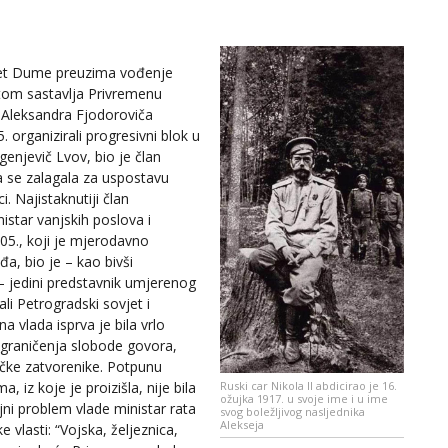
tet Dume preuzima vođenje
tom sastavlja Privremenu
a Aleksandra Fjodoroviča
. organizirali progresivni blok u
enjevič Lvov, bio je član
 se zalagala za uspostavu
. Najistaknutiji član
istar vanjskih poslova i
05., koji je mjerodavno
đa, bio je – kao bivši
 – jedini predstavnik umjerenog
li Petrogradski sovjet i
 vlada isprva je bila vrlo
 ograničenja slobode govora,
tičke zatvorenike. Potpunu
, iz koje je proizišla, nije bila
Ruski car Nikola II abdicirao je 16.
ožujka 1917. u svoje ime i u ime
ni problem vlade ministar rata
svog boležljivog nasljednika
Alekseja
 vlasti: “Vojska, željeznica,