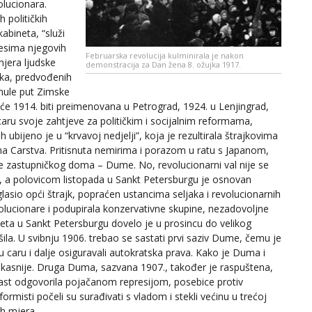
olucionara.
h političkih
bineta, “služi
eresima njegovih
Februarska revolucija kulminirala je nakon
mjera ljudske
demonstracija za Dan žena 8. ožujka 1917.
ika, predvođenih
ule put Zimske
a će 1914. biti preimenovana u Petrograd, 1924. u Lenjingrad,
caru svoje zahtjeve za političkim i socijalnim reformama,
 ubijeno je u “krvavoj nedjelji”, koja je rezultirala štrajkovima
ima Carstva. Pritisnuta nemirima i porazom u ratu s Japanom,
nje zastupničkog doma – Dume. No, revolucionarni val nije se
ari, a polovicom listopada u Sankt Petersburgu je osnovan
oglasio opći štrajk, popraćen ustancima seljaka i revolucionarnih
volucionare i podupirala konzervativne skupine, nezadovoljne
eta u Sankt Petersburgu dovelo je u prosincu do velikog
šila. U svibnju 1906. trebao se sastati prvi saziv Dume, čemu je
 caru i dalje osiguravali autokratska prava. Kako je Duma i
 kasnije. Druga Duma, sazvana 1907., također je raspuštena,
last odgovorila pojačanom represijom, posebice protiv
misti počeli su surađivati s vladom i stekli većinu u trećoj
ih mjera.