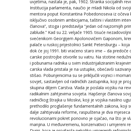
uvjetima, nastala je, pak, 1902. Stranka socijalnih rev
Institucija parlamenta, naučio je mladi Nikola od svoji
mentora poput Konstantina Pobedonoseva iz očeva ka
isključivo osobnim ambicijama, taštini i vlastitim int
članova”, stoga i predstavlja “jedan od najzornijih pri
zablude.” Kad su 22. veljače 1905. tisuće nezadovoljn
svećenikom Georgijem Apolonovičem Gaponom, kren
palače u ruskoj prijestolnici Sankt Petersburgu – koj
dok će joj 1991. biti vraćeno staro ime – da predoče 
carske postrojbe otvorile su vatru. Na stotine nedužnih
i pobunama radnika u svim industrijaliziranim krajev
carska vlada pristala je na ustupke, obećavši saziva
stišao. Pobunjenicima su se priključili vojnici i morn
sovjet, sastavljen od radničkih zastupnika, koji je pr
skupina diljem Carstva. Vlada je poslala vojsku na re
radikalnim zahtjevima sovjeta. Hapšenje članova sovj
radničkog štrajka u Moskvi, koji je vojska nasilno ugu
prethodilo proglašenje fundamentalnih zakona, koji su
dalje zahtijevala reforme, raspuštena je dva mjeseca
revolucionarni pokret ponovno je ojačao, na što je v
manjina. U međuvremenu, konzervativci i umjereni refor
Dumi, koja je proglasila nekoliko umjerenih reformsk