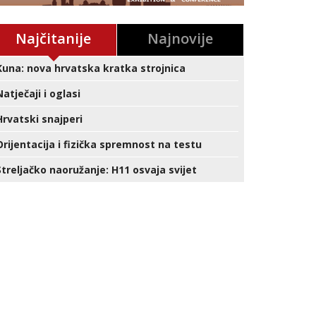
Najčitanije
Najnovije
Kuna: nova hrvatska kratka strojnica
Natječaji i oglasi
Hrvatski snajperi
Orijentacija i fizička spremnost na testu
Streljačko naoružanje: H11 osvaja svijet