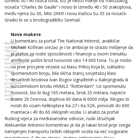
između 30 i 40 tisuća tona, što je nešto manje od francuskog
nosača “Charles de Gaulle” i nosio bi između 40 i 50 zrakoplova,
među njima Su-30, MiG-29KR i novu inačicu Su-35 za nosače.
Gradio bi se u brodogradilištu Sevmaš.
Nove makete
U komentaru za portal The National Interest, analitičar
Maketa
Michael Kofman srezao je i te ambicije te izrazio mišljenje da
supernosača
“Štorm”,
je plafon za ruske sposobnosti i financije u ovom trenutku
najambicioznijeg
od
amfibijski jurišni brod nosivosti oko 14 000 tona. Tu je mislio
koncepata
na prve procjene vezane uz klasu Priboj koja bi, sukladno
koji
izlaze
spomenutom broju, bila slična staroj sovjetskoj klasi
iz
ruskih
desantnih brodova Ivan Rogov izgrađenih u Kalinjingradu ili
projektnih
nizozemskom brodu HNMLS ”Rotterdam“. Uz spomenutu
ureda
(Foto:
nosivost, bio bi dug 165 metara, širok 25 metara, najveće
army-
brzine 20 čvorova, doplova 60 dana ili 6000 milja. Mogao bi
news.ru)
nositi do osam helikoptera Ka-27 i Ka-52K, prevoziti do 600
marinaca i 40 do 60 oklopnih vozila. U analizi za portal
Ruskog vijeća za međunarodne odnose, ruski stručnjak
Aleksandar Antonov komentirao je da je takav brod prije svega
namijenjen transportu teških oklopnih vozila na već osigurane
mostobrane. S druge strane, znatno ambiciozniju klasu