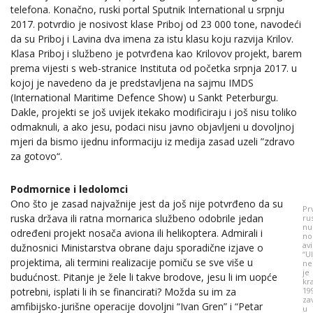
telefona. Konačno, ruski portal Sputnik International u srpnju
2017. potvrdio je nosivost klase Priboj od 23 000 tone, navodeći
da su Priboj i Lavina dva imena za istu klasu koju razvija Krilov.
Klasa Priboj i službeno je potvrđena kao Krilovov projekt, barem
prema vijesti s web-stranice Instituta od početka srpnja 2017. u
kojoj je navedeno da je predstavljena na sajmu IMDS
(International Maritime Defence Show) u Sankt Peterburgu.
Dakle, projekti se još uvijek itekako modificiraju i još nisu toliko
odmaknuli, a ako jesu, podaci nisu javno objavljeni u dovoljnoj
mjeri da bismo ijednu informaciju iz medija zasad uzeli ”zdravo
za gotovo“.
Podmornice i ledolomci
Ono što je zasad najvažnije jest da još nije potvrđeno da su
Prv
ruska država ili ratna mornarica službeno odobrile jedan
ru
nu
određeni projekt nosača aviona ili helikoptera. Admirali i
no
av
dužnosnici Ministarstva obrane daju sporadične izjave o
“U
projektima, ali termini realizacije pomiču se sve više u
ne
je
budućnost. Pitanje je žele li takve brodove, jesu li im uopće
kr
potrebni, isplati li ih se financirati? Možda su im za
19
za
amfibijsko-jurišne operacije dovoljni “Ivan Gren” i “Petar
u