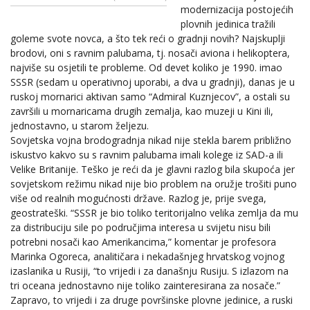
modernizacija postojećih
plovnih jedinica tražili
goleme svote novca, a što tek reći o gradnji novih? Najskuplji
brodovi, oni s ravnim palubama, tj. nosači aviona i helikoptera,
najviše su osjetili te probleme. Od devet koliko je 1990. imao
SSSR (sedam u operativnoj uporabi, a dva u gradnji), danas je u
ruskoj mornarici aktivan samo “Admiral Kuznjecov”, a ostali su
završili u mornaricama drugih zemalja, kao muzeji u Kini ili,
jednostavno, u starom željezu.
Sovjetska vojna brodogradnja nikad nije stekla barem približno
iskustvo kakvo su s ravnim palubama imali kolege iz SAD-a ili
Velike Britanije. Teško je reći da je glavni razlog bila skupoća jer
sovjetskom režimu nikad nije bio problem na oružje trošiti puno
više od realnih mogućnosti države. Razlog je, prije svega,
geostrateški. “SSSR je bio toliko teritorijalno velika zemlja da mu
za distribuciju sile po područjima interesa u svijetu nisu bili
potrebni nosači kao Amerikancima,” komentar je profesora
Marinka Ogoreca, analitičara i nekadašnjeg hrvatskog vojnog
izaslanika u Rusiji, “to vrijedi i za današnju Rusiju. S izlazom na
tri oceana jednostavno nije toliko zainteresirana za nosače.”
Zapravo, to vrijedi i za druge površinske plovne jedinice, a ruski