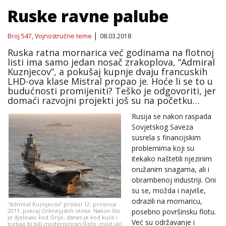
Ruske ravne palube
Broj 547
,
Vojnostručne teme
08.03.2018
Ruska ratna mornarica već godinama na flotnoj
listi ima samo jedan nosač zrakoplova, “Admiral
Kuznjecov”, a pokušaj kupnje dvaju francuskih
LHD-ova klase Mistral propao je. Hoće li se to u
budućnosti promijeniti? Teško je odgovoriti, jer
domaći razvojni projekti još su na početku…
Rusija se nakon raspada
Sovjetskog Saveza
susrela s financijskim
problemima koji su
itekako naštetili njezinim
oružanim snagama, ali i
obrambenoj industriji. Oni
su se, možda i najviše,
odrazili na mornaricu,
“Admiral Kuznjecov” prolazi 12. prosinca
2011. pokraj Orkneyjskih otoka. Nakon što
posebno površinsku flotu.
je djelovao kod Sirije, danas je kod kuće i
Već su održavanje i
trebao bi biti moderniziran (Foto: mod.uk)