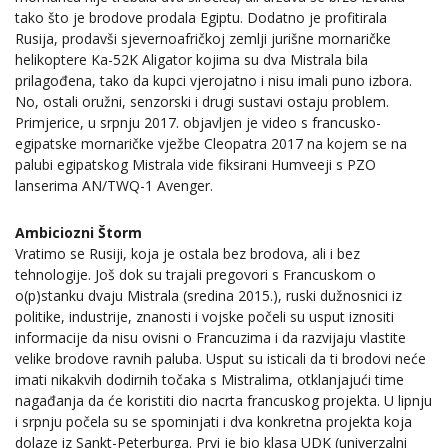
tako što je brodove prodala Egiptu. Dodatno je profitirala
Rusija, prodavši sjevernoafričkoj zemlji jurišne mornaričke
helikoptere Ka-52K Aligator kojima su dva Mistrala bila
prilagođena, tako da kupci vjerojatno i nisu imali puno izbora.
No, ostali oružni, senzorski i drugi sustavi ostaju problem.
Primjerice, u srpnju 2017. objavljen je video s francusko-
egipatske mornaričke vježbe Cleopatra 2017 na kojem se na
palubi egipatskog Mistrala vide fiksirani Humveeji s PZO
lanserima AN/TWQ-1 Avenger.
Ambiciozni Štorm
Vratimo se Rusiji, koja je ostala bez brodova, ali i bez
tehnologije. Još dok su trajali pregovori s Francuskom o
o(p)stanku dvaju Mistrala (sredina 2015.), ruski dužnosnici iz
politike, industrije, znanosti i vojske počeli su usput iznositi
informacije da nisu ovisni o Francuzima i da razvijaju vlastite
velike brodove ravnih paluba. Usput su isticali da ti brodovi neće
imati nikakvih dodirnih točaka s Mistralima, otklanjajući time
nagađanja da će koristiti dio nacrta francuskog projekta. U lipnju
i srpnju počela su se spominjati i dva konkretna projekta koja
dolaze iz Sankt-Peterburga. Prvi je bio klasa UDK (univerzalni