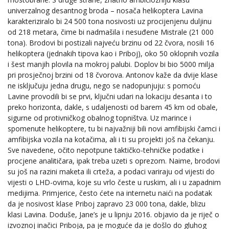
univerzalnog desantnog broda – nosača helikoptera Lavina
karakteriziralo bi 24 500 tona nosivosti uz procijenjenu duljinu
od 218 metara, čime bi nadmašila i nesuđene Mistrale (21 000
tona). Brodovi bi postizali najveću brzinu od 22 čvora, nosili 16
helikoptera (jednakih tipova kao i Priboj), oko 50 oklopnih vozila
i šest manjih plovila na mokroj palubi. Doplov bi bio 5000 milja
pri prosječnoj brzini od 18 čvorova. Antonov kaže da dvije klase
ne isključuju jedna drugu, nego se nadopunjuju: s pomoću
Lavine provodili bi se prvi, ključni udari na lokaciju desanta i to
preko horizonta, dakle, s udaljenosti od barem 45 km od obale,
sigurne od protivničkog obalnog topništva. Uz marince i
spomenute helikoptere, tu bi najvažniji bili novi amfibijski čamci i
amfibijska vozila na kotačima, ali i ti su projekti još na čekanju.
Sve navedene, očito nepotpune taktičko-tehničke podatke i
procjene analitičara, ipak treba uzeti s oprezom. Naime, brodovi
su još na razini maketa ili crteža, a podaci variraju od vijesti do
vijesti o LHD-ovima, koje su vrlo česte u ruskim, ali i u zapadnim
medijima. Primjerice, često ćete na internetu naići na podatak
da je nosivost klase Priboj zapravo 23 000 tona, dakle, blizu
klasi Lavina. Doduše, Jane’s je u lipnju 2016. objavio da je riječ o
izvoznoj inačici Priboja, pa je moguće da je došlo do gluhog