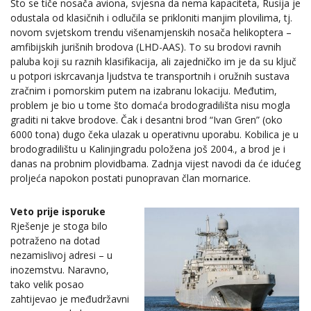
Što se tiče nosača aviona, svjesna da nema kapaciteta, Rusija je
odustala od klasičnih i odlučila se prikloniti manjim plovilima, tj.
novom svjetskom trendu višenamjenskih nosača helikoptera –
amfibijskih jurišnih brodova (LHD-AAS). To su brodovi ravnih
paluba koji su raznih klasifikacija, ali zajedničko im je da su ključ
u potpori iskrcavanja ljudstva te transportnih i oružnih sustava
zračnim i pomorskim putem na izabranu lokaciju. Međutim,
problem je bio u tome što domaća brodogradilišta nisu mogla
graditi ni takve brodove. Čak i desantni brod “Ivan Gren” (oko
6000 tona) dugo čeka ulazak u operativnu uporabu. Kobilica je u
brodogradilištu u Kalinjingradu položena još 2004., a brod je i
danas na probnim plovidbama. Zadnja vijest navodi da će idućeg
proljeća napokon postati punopravan član mornarice.
Veto prije isporuke
Rješenje je stoga bilo
potraženo na dotad
nezamislivoj adresi – u
inozemstvu. Naravno,
tako velik posao
zahtijevao je međudržavni