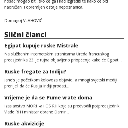
nosač mogao biti, tko će ga i kad izgraditi te kako će biti
naoružan i opremljen ostaje nepoznanica.
Domagoj VLAHOVIĆ
Slični članci
Egipat kupuje ruske Mistrale
Na službenim internetskim stranicama Ureda francuskog
predsjednika 23. je rujna objavljeno priopćenje kako će Egipat…
Ruske fregate za Indiju?
Jane's je početkom kolovoza objavio, a mnogi svjetski mediji
prenijeli da će Rusija Indiji prodati…
Vrijeme je da se Pume vrate doma
Izaslanstvo MORH-a i OS RH koje su predvodili potpredsjednik
Vlade RH i ministar obrane Damir…
Ruske akvizicije