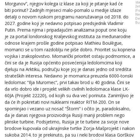
st
Morgunov”, njegov kolega iz klase za koji je pitanje kad će
že
biti porinut? Zadnjih mjeseci malo-pomalo u medije izlaze
(Fo
Ne
detalji o novom ruskom programu naoružavanja od 2018. do
De
Bu
2027. godine koji je nedavno potpisao predsjednik Vladimir
Putin. Prema njima i pripadajućim analizama poput one koju
je za portal londonskog Kraljevskog instituta za međunarodne
odnose krajem prošle godine potpisao Mathieu Boulègue,
mornarici se u tom razdoblju ne piše dobro. Prioritet su kopnena
vojska i zrakoplovstvo. Mornarički prioritet ostaju podmornice, a
čini se da je Rusija općenito posvećenija ledolomcima koji
djeluju na Arktiku, području koje joj je danas jedno od središta
strateških interesa. Nedavno je mornarica preuzela 6000-tonski
ledolomac “Ilja Muromec”, prvi takav brod u 40 godina. Čini se
da vrlo dobro ide i projekt velikih civilnih ledolomaca klase LK-
60JA (Projekt 22220), od kojih su dva već porinuta. Zanimljivo je
da će ih pokretati novi nuklearni reaktor RITM-200. On se
spominjao i vezano uz nosač “Štorm” i očito je, paradoksalno,
da je danas njegova proizvodnja Rusiji manji problem nego
plinske turbine. Podsjetimo, Rusija je te turbine za svoje nove
brodove kupovala od ukrajinske tvrtke Zorja-Mašprojekt i nakon
sukoba 2014. to je prekinuto, pa su i neki brodovi klasa Gorškov