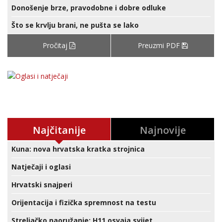
Donošenje brze, pravodobne i dobre odluke
Što se krvlju brani, ne pušta se lako
Pročitaj
Preuzmi PDF
Najčitanije
Najnovije
Kuna: nova hrvatska kratka strojnica
Natječaji i oglasi
Hrvatski snajperi
Orijentacija i fizička spremnost na testu
Streljačko naoružanje: H11 osvaja svijet