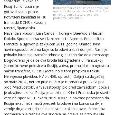
sporazum, a kako se
Rusiji žurilo, tražila je
Ruska mornarica koristit će za amfibijske
gotov dizajn s police.
operacije dva broda klase “Ivan Gren”, ali
njihovu gradnju i testiranje prate
Potvrđeni kandidati bili su
problemi (Foto: mil.ru)
francuski DCNS s klasom
Mistral, španjolska
Navantia s klasom Juan Carlos I i korejski Daewoo s klasom
Dokdo. Spominjali su se i Nizozemci te Nijemci. Pobijedili su
Francuzi, a ugovor je zaključen 2011. godine. Unatoč svim
novim sposobnostima koje su brodovi trebali donijeti, Rusiji je
jednako bitan bio transfer tehnologije i tehničke dokumentacije.
Dogovoreno je da će dva broda biti izgrađena u Francuskoj
(samo krmene polovice u Rusiji), a dva, prema idućem ugovoru i
nakon transfera, u Rusiji (detaljno o tom projektu u tekstu
Neizvjesna plovidba, HV br. 458, op. aut.). Daljnji su događaji
poznati: 2014., netom prije no što je mornarica preuzela prvi
brod “Vladivostok”, a “Sevastopolj” bio pred završetkom, počela
je ukrajinska kriza. Rusija je anektirala Krim i Francuska je stavila
veto na isporuku. Tijekom 2015. u više je navrata potvrđeno da
Rusija nikad neće moći preuzeti brodove i na koncu su dvije
zemlje dogovorile da se kupcu vrati uloženi novac. Francuska
mornarica nije trebala dva siročića, ali država se brzo izvukla