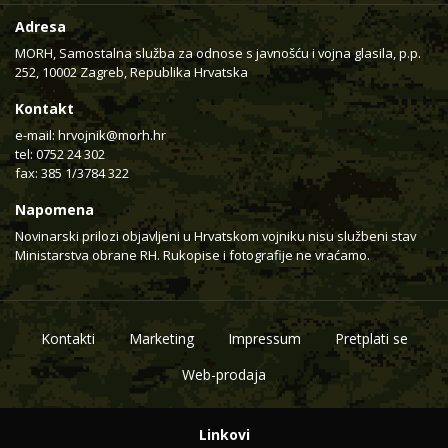
Adresa
MORH, Samostalna služba za odnose s javnošću i vojna glasila, p.p.
252, 10002 Zagreb, Republika Hrvatska
Kontakt
e-mail:
hrvojnik@morh.hr
tel: 0752 24 302
fax: 385 1/3784 322
Napomena
Novinarski prilozi objavljeni u Hrvatskom vojniku nisu službeni stav
Ministarstva obrane RH. Rukopise i fotografije ne vraćamo.
Kontakti
Marketing
Impressum
Pretplati se
Web-prodaja
Linkovi