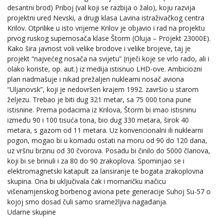
desantni brod) Priboj (val koji se razbija o žalo), koju razvija
projektni ured Nevski, a drugi klasa Lavina istraživačkog centra
Krilov. Otprilike u isto vrijeme Krilov je objavio i rad na projektu
prvog ruskog supernosača klase Štorm (Oluja – Projekt 23000E).
Kako šira javnost voli velike brodove i velike brojeve, taj je
projekt “najvećeg nosača na svijetu” (riječi koje se vrlo rado, ali i
olako koriste, op. aut.) iz medija istisnuo LHD-ove. Ambiciozni
plan nadmašuje i nikad prežaljen nuklearni nosač aviona
“Uljanovsk”, koji je nedovršen krajem 1992. završio u starom
željezu. Trebao je biti dug 321 metar, sa 75 000 tona pune
istisnine. Prema podacima iz Krilova, Štorm bi imao istisninu
između 90 i 100 tisuća tona, bio dug 330 metara, širok 40
metara, s gazom od 11 metara. Uz konvencionalni ili nuklearni
pogon, mogao bi u komadu ostati na moru od 90 do 120 dana,
uz vršnu brzinu od 30 čvorova. Posadu bi činilo do 5000 članova,
koji bi se brinuli i za 80 do 90 zrakoplova. Spominjao se i
elektromagnetski katapult za lansiranje te bogata zrakoplovna
skupina. Ona bi uključivala čak i mornaričku inačicu
višenamjenskog borbenog aviona pete generacije Suhoj Su-57 o
kojoj smo dosad čuli samo sramežljiva nagađanja.
Udarne skupine