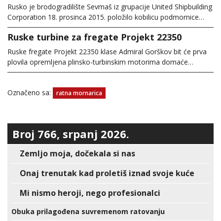
Rusko je brodogradilište Sevmaš iz grupacije United Shipbuilding
Corporation 18. prosinca 2015. položilo kobilicu podmornice…
Ruske turbine za fregate Projekt 22350
Ruske fregate Projekt 22350 klase Admiral Gorškov bit će prva
plovila opremljena plinsko-turbinskim motorima domaće…
Označeno sa:
ratna mornarica
Broj 766, srpanj 2026.
Zemljo moja, dočekala si nas
Onaj trenutak kad proletiš iznad svoje kuće
Mi nismo heroji, nego profesionalci
Obuka prilagođena suvremenom ratovanju