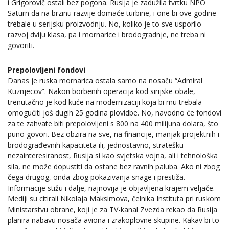
i Grigorovič ostali bez pogona. Rusija je zadužila tvrtku NPO
Saturn da na brzinu razvije domaće turbine, i one bi ove godine
trebale u serijsku proizvodnju. No, koliko je to sve usporilo
razvoj dviju klasa, pa i mornarice i brodogradnje, ne treba ni
govoriti.
Prepolovljeni fondovi
Danas je ruska mornarica ostala samo na nosaču “Admiral
Kuznjecov”. Nakon borbenih operacija kod sirijske obale,
trenutačno je kod kuće na modernizaciji koja bi mu trebala
omogućiti još dugih 25 godina plovidbe. No, navodno će fondovi
za te zahvate biti prepolovljeni s 800 na 400 milijuna dolara, što
puno govori. Bez obzira na sve, na financije, manjak projektnih i
brodograđevnih kapaciteta ili, jednostavno, stratešku
nezainteresiranost, Rusija si kao svjetska vojna, ali i tehnološka
sila, ne može dopustiti da ostane bez ravnih paluba. Ako ni zbog
čega drugog, onda zbog pokazivanja snage i prestiža.
Informacije stižu i dalje, najnovija je objavljena krajem veljače.
Mediji su citirali Nikolaja Maksimova, čelnika Instituta pri ruskom
Ministarstvu obrane, koji je za TV-kanal Zvezda rekao da Rusija
planira nabavu nosača aviona i zrakoplovne skupine. Kakav bi to