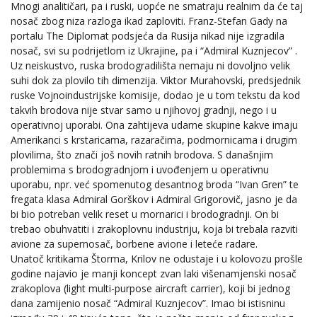
Mnogi analitičari, pa i ruski, uopće ne smatraju realnim da će taj
nosač zbog niza razloga ikad zaploviti. Franz-Stefan Gady na
portalu The Diplomat podsjeća da Rusija nikad nije izgradila
nosač, svi su podrijetlom iz Ukrajine, pa i “Admiral Kuznjecov” .
Uz neiskustvo, ruska brodogradilišta nemaju ni dovoljno velik
suhi dok za plovilo tih dimenzija. Viktor Murahovski, predsjednik
ruske Vojnoindustrijske komisije, dodao je u tom tekstu da kod
takvih brodova nije stvar samo u njihovoj gradnji, nego i u
operativnoj uporabi. Ona zahtijeva udarne skupine kakve imaju
Amerikanci s krstaricama, razaračima, podmornicama i drugim
plovilima, što znači još novih ratnih brodova. S današnjim
problemima s brodogradnjom i uvođenjem u operativnu
uporabu, npr. već spomenutog desantnog broda “Ivan Gren” te
fregata klasa Admiral Gorškov i Admiral Grigorovič, jasno je da
bi bio potreban velik reset u mornarici i brodogradnji. On bi
trebao obuhvatiti i zrakoplovnu industriju, koja bi trebala razviti
avione za supernosač, borbene avione i leteće radare.
Unatoč kritikama Štorma, Krilov ne odustaje i u kolovozu prošle
godine najavio je manji koncept zvan laki višenamjenski nosač
zrakoplova (light multi-purpose aircraft carrier), koji bi jednog
dana zamijenio nosač “Admiral Kuznjecov”. Imao bi istisninu