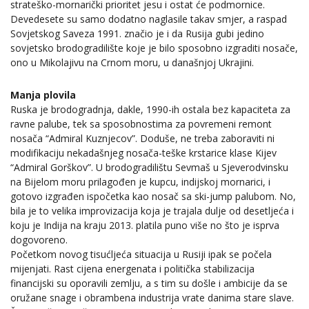
strateško-mornarički prioritet jesu i ostat će podmornice.
Devedesete su samo dodatno naglasile takav smjer, a raspad
Sovjetskog Saveza 1991. značio je i da Rusija gubi jedino
sovjetsko brodogradilište koje je bilo sposobno izgraditi nosače,
ono u Mikolajivu na Crnom moru, u današnjoj Ukrajini.
Manja plovila
Ruska je brodogradnja, dakle, 1990-ih ostala bez kapaciteta za
ravne palube, tek sa sposobnostima za povremeni remont
nosača “Admiral Kuznjecov”. Doduše, ne treba zaboraviti ni
modifikaciju nekadašnjeg nosača-teške krstarice klase Kijev
“Admiral Gorškov”. U brodogradilištu Sevmaš u Sjeverodvinsku
na Bijelom moru prilagođen je kupcu, indijskoj mornarici, i
gotovo izgrađen ispočetka kao nosač sa ski-jump palubom. No,
bila je to velika improvizacija koja je trajala dulje od desetljeća i
koju je Indija na kraju 2013. platila puno više no što je isprva
dogovoreno.
Početkom novog tisućljeća situacija u Rusiji ipak se počela
mijenjati. Rast cijena energenata i politička stabilizacija
financijski su oporavili zemlju, a s tim su došle i ambicije da se
oružane snage i obrambena industrija vrate danima stare slave.