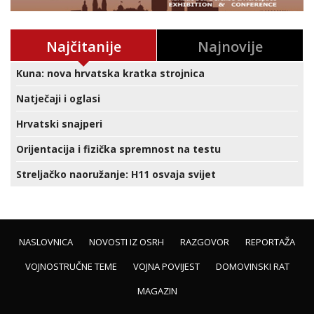
Najčitanije
Najnovije
Kuna: nova hrvatska kratka strojnica
Natječaji i oglasi
Hrvatski snajperi
Orijentacija i fizička spremnost na testu
Streljačko naoružanje: H11 osvaja svijet
NASLOVNICA
NOVOSTI IZ OSRH
RAZGOVOR
REPORTAŽA
VOJNOSTRUČNE TEME
VOJNA POVIJEST
DOMOVINSKI RAT
MAGAZIN