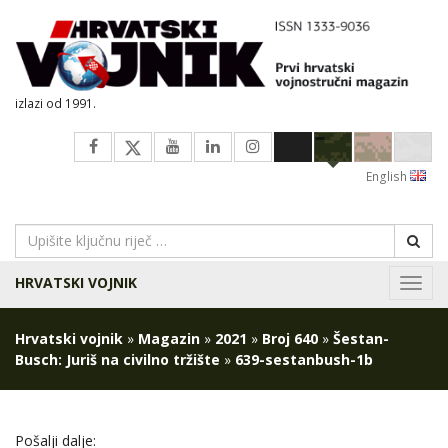
izlazi od 1991.
English
HRVATSKI VOJNIK
Navig
Hrvatski vojnik
»
Magazin
»
2021
»
Broj 640
»
Šestan-
Busch: Juriš na civilno tržište
»
639-sestanbush-1b
Pošalji dalje: