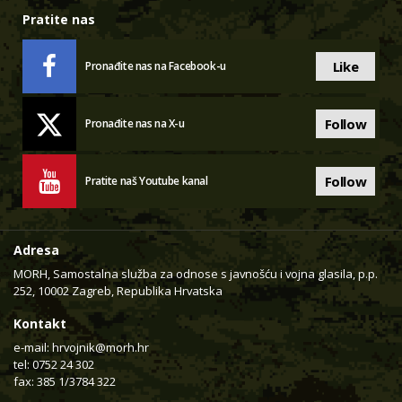
Pratite nas
Like
Pronađite nas na Facebook-u
Follow
Pronađite nas na X-u
Follow
Pratite naš Youtube kanal
Adresa
MORH, Samostalna služba za odnose s javnošću i vojna glasila, p.p.
252, 10002 Zagreb, Republika Hrvatska
Kontakt
e-mail:
hrvojnik@morh.hr
tel: 0752 24 302
fax: 385 1/3784 322