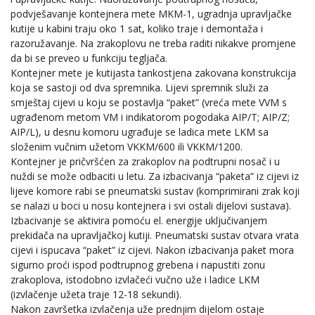
podvješavanje kontejnera mete MKM-1, ugradnja upravljačke
kutije u kabini traju oko 1 sat, koliko traje i demontaža i
razoružavanje. Na zrakoplovu ne treba raditi nikakve promjene
da bi se preveo u funkciju tegljača.
Kontejner mete je kutijasta tankostjena zakovana konstrukcija
koja se sastoji od dva spremnika. Lijevi spremnik služi za
smještaj cijevi u koju se postavlja “paket” (vreća mete VVM s
ugrađenom metom VM i indikatorom pogodaka AIP/T; AIP/Z;
AIP/L), u desnu komoru ugrađuje se ladica mete LKM sa
složenim vučnim užetom VKKM/600 ili VKKM/1200.
Kontejner je pričvršćen za zrakoplov na podtrupni nosač i u
nuždi se može odbaciti u letu. Za izbacivanja “paketa” iz cijevi iz
lijeve komore rabi se pneumatski sustav (komprimirani zrak koji
se nalazi u boci u nosu kontejnera i svi ostali dijelovi sustava).
Izbacivanje se aktivira pomoću el. energije uključivanjem
prekidača na upravljačkoj kutiji. Pneumatski sustav otvara vrata
cijevi i ispucava “paket” iz cijevi. Nakon izbacivanja paket mora
sigurno proći ispod podtrupnog grebena i napustiti zonu
zrakoplova, istodobno izvlačeći vučno uže i ladice LKM
(izvlačenje užeta traje 12-18 sekundi).
Nakon završetka izvlačenja uže prednjim dijelom ostaje