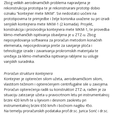
Zbog velikih aerodinamičkih problema napravljena je
rekonstrukcija prototipa te je rekonstruirani prototip dobio
oznaku “kontejner mete MKM”. Svi nedostatci uočeni na
prototipovima te primjedbe i želje korisnika uvažene su pri izradi
serijskih kontejnera mete MKM-1 (2 komada). Projekt,
konstrukcija i proizvodnja kontejnera mete MKM-1, te provedba
klimo-mehaničkih ispitivanja obavljena je u ZTZ-u. Zbog
neposjedovanja softwarea za proračun metodom konačnih
elemenata, neposjedovanja preše za savijanje ploča i
tehnologije izrade i zavarivanja prokromskih materijala te
uređaja za klimo-mehanička ispitivanja rabljene su usluge
vanjskih suradnika.
Proračun strukture kontejnera
Kontejner je opterećen silom užeta, aerodinamičkom silom,
vlastitom težinom i opterećenjem centrifugalne sile u zavojima.
Proračun opterećenja radili su konstruktori ZTZ-a, rađen je za
situaciju zatezanje užeta u pravocrtnom letu pri instrumentalnoj
brzini 420 km/h te u lijevom i desnom zaokretu pri
instrumentalnoj brzini 650 km/h i bočnom nagibu 45o.
Na temelju proračunskih podataka prof.dr.sc. Jurica Sorić i dr.sc.