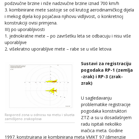
podzvučne brzine i niže nadzvučne brzine iznad 700 km/h
3. kombinirane mete sastoje se od krutog aerodinamičkog dijela
i mekog dijela koji pojačava njihovu vidljivost, o konkretnoj
konstrukciji ovisi primjena.
III) po uporabljivosti
1. jednokratne mete – po završetku leta se odbacuju i nisu više
uporabljive
2. višekratno uporabljive mete – rabe se u više letova
Sustavi za registraciju
pogodaka RP-1 (zemlja
-zrak) i RP-3 (zrak-
zrak)
U sagledavanju
problematike registracije
pogodaka konstruktori
Raspored zona u odnosu na metu i silueta
ZTZ-a su u dosadašnjem
zamišljeno zrakoplova
radu ispitali nekoliko
inačica meta. Godine
1997. konstruirana je kombinirana meta VMKT 97 (dimenzije