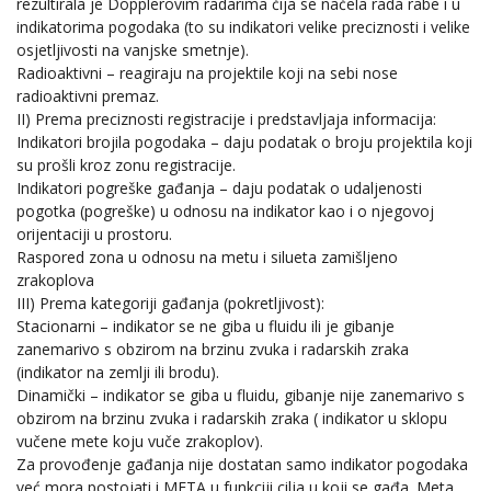
rezultirala je Dopplerovim radarima čija se načela rada rabe i u
indikatorima pogodaka (to su indikatori velike preciznosti i velike
osjetljivosti na vanjske smetnje).
Radioaktivni – reagiraju na projektile koji na sebi nose
radioaktivni premaz.
II) Prema preciznosti registracije i predstavljaja informacija:
Indikatori brojila pogodaka – daju podatak o broju projektila koji
su prošli kroz zonu registracije.
Indikatori pogreške gađanja – daju podatak o udaljenosti
pogotka (pogreške) u odnosu na indikator kao i o njegovoj
orijentaciji u prostoru.
Raspored zona u odnosu na metu i silueta zamišljeno
zrakoplova
III) Prema kategoriji gađanja (pokretljivost):
Stacionarni – indikator se ne giba u fluidu ili je gibanje
zanemarivo s obzirom na brzinu zvuka i radarskih zraka
(indikator na zemlji ili brodu).
Dinamički – indikator se giba u fluidu, gibanje nije zanemarivo s
obzirom na brzinu zvuka i radarskih zraka ( indikator u sklopu
vučene mete koju vuče zrakoplov).
Za provođenje gađanja nije dostatan samo indikator pogodaka
već mora postojati i META u funkciji cilja u koji se gađa. Meta