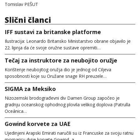
Tomislav PEŠUT
Slični članci
IFF sustavi za britanske platforme
Ilustracija: Leonardo Britansko Ministarstvo obrane objavilo je
22. lipnja da će svoje oružne sustave opremiti…
Tečaj za instruktore za neubojito oružje
Korištenje neubojitog oružja dio je jednog od Ciljeva
sposobnosti koje su Oružane snage RH preuzele…
SIGMA za Meksiko
Nizozemski brodograđevni div Damen Group započeo je
gradnju oceanskog ophodnog plovila velikog doplova (Patrulla
Oceánica…
Gowind korvete za UAE
Ujedinjeni Arapski Emirati naručili su iz Francuske za svoju ratnu
mornaricu dvije korvete Gowind, a…