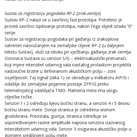
Sustav za registraciju pogodaka RP-2 (zrak-zemlja)
Sustav RP-2 nalazi se u završnoj fazi prototipa. Potrebno je
proveli završno ispitivanje prototipa, nakon čega slijedi izrada “0”
serije.
Sustav za registraciju pogodaka pri gađanju iz zrakoplova
vatrenim naoružanjem na zemaljske ciljeve RP-2 (u daljnjem
tekstu Sustav), služi za obuku pri vježbanju gađanja zrak-zemlja.
Osnovica Sustava su senzori S/G – elektroakustički pretvarači,
koji mjere intenzitet udarnog vala nastalog prolaskom projektila
nadzvučne brzine u definiranom akustičkom polju – zoni
osjetljivosti. Taj signal (slika 1) se obrađuje u indikatoru AIP/G i
odašilje do zemaljske prijamne postaje ZPP/G preko
telemetrijskog odašiljača TMO. Platnena meta ima ulogu
ciljničke točke .
Senzori 1 i 2 određuju lijevu bočnu stranu, a senzori 4 i 5 desnu
bočnu stranu mete. Donja stranica je određena visinom
grudobrana. Preostala, gornja, stranica određuje se
uspoređivanjem razine amplitude napona senzora izazvanog
intenzitetom udarnog vala. Senzor 3 osigurava akustičko polje u
gornjem središnjem polju mete.