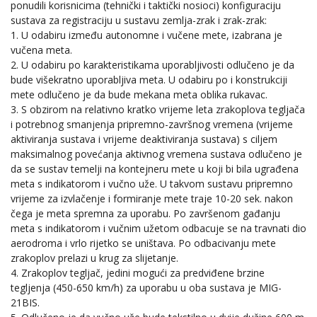
ponudili korisnicima (tehnički i taktički nosioci) konfiguraciju
sustava za registraciju u sustavu zemlja-zrak i zrak-zrak:
1. U odabiru između autonomne i vučene mete, izabrana je
vučena meta.
2. U odabiru po karakteristikama uporabljivosti odlučeno je da
bude višekratno uporabljiva meta. U odabiru po i konstrukciji
mete odlučeno je da bude mekana meta oblika rukavac.
3. S obzirom na relativno kratko vrijeme leta zrakoplova tegljača
i potrebnog smanjenja pripremno-završnog vremena (vrijeme
aktiviranja sustava i vrijeme deaktiviranja sustava) s ciljem
maksimalnog povećanja aktivnog vremena sustava odlučeno je
da se sustav temelji na kontejneru mete u koji bi bila ugrađena
meta s indikatorom i vučno uže. U takvom sustavu pripremno
vrijeme za izvlačenje i formiranje mete traje 10-20 sek. nakon
čega je meta spremna za uporabu. Po završenom gađanju
meta s indikatorom i vučnim užetom odbacuje se na travnati dio
aerodroma i vrlo rijetko se uništava. Po odbacivanju mete
zrakoplov prelazi u krug za slijetanje.
4. Zrakoplov tegljač, jedini mogući za predviđene brzine
tegljenja (450-650 km/h) za uporabu u oba sustava je MIG-
21BIS.