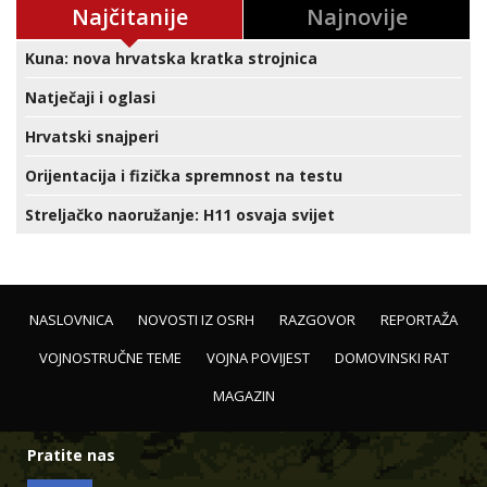
Najčitanije
Najnovije
Kuna: nova hrvatska kratka strojnica
Natječaji i oglasi
Hrvatski snajperi
Orijentacija i fizička spremnost na testu
Streljačko naoružanje: H11 osvaja svijet
NASLOVNICA
NOVOSTI IZ OSRH
RAZGOVOR
REPORTAŽA
VOJNOSTRUČNE TEME
VOJNA POVIJEST
DOMOVINSKI RAT
MAGAZIN
Pratite nas