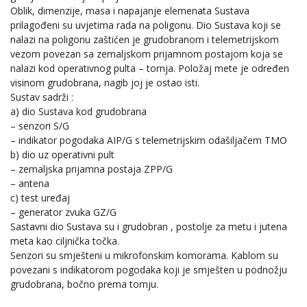
Oblik, dimenzije, masa i napajanje elemenata Sustava
prilagođeni su uvjetima rada na poligonu. Dio Sustava koji se
nalazi na poligonu zaštićen je grudobranom i telemetrijskom
vezom povezan sa zemaljskom prijamnom postajom koja se
nalazi kod operativnog pulta – tornja. Položaj mete je određen
visinom grudobrana, nagib joj je ostao isti.
Sustav sadrži :
a) dio Sustava kod grudobrana
– senzori S/G
– indikator pogodaka AIP/G s telemetrijskim odašiljačem TMO
b) dio uz operativni pult
– zemaljska prijamna postaja ZPP/G
– antena
c) test uređaj
– generator zvuka GZ/G
Sastavni dio Sustava su i grudobran , postolje za metu i jutena
meta kao ciljnička točka.
Senzori su smješteni u mikrofonskim komorama. Kablom su
povezani s indikatorom pogodaka koji je smješten u podnožju
grudobrana, bočno prema tornju.