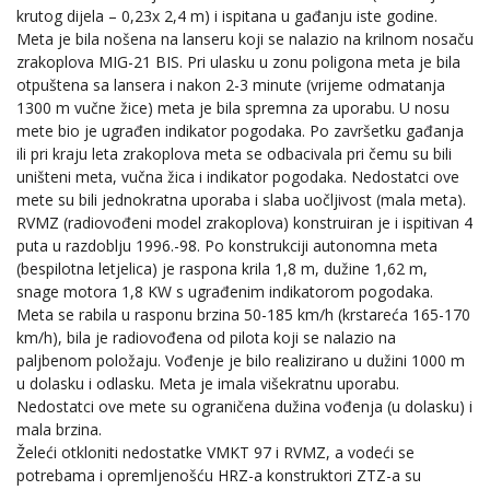
krutog dijela – 0,23x 2,4 m) i ispitana u gađanju iste godine.
Meta je bila nošena na lanseru koji se nalazio na krilnom nosaču
zrakoplova MIG-21 BIS. Pri ulasku u zonu poligona meta je bila
otpuštena sa lansera i nakon 2-3 minute (vrijeme odmatanja
1300 m vučne žice) meta je bila spremna za uporabu. U nosu
mete bio je ugrađen indikator pogodaka. Po završetku gađanja
ili pri kraju leta zrakoplova meta se odbacivala pri čemu su bili
uništeni meta, vučna žica i indikator pogodaka. Nedostatci ove
mete su bili jednokratna uporaba i slaba uočljivost (mala meta).
RVMZ (radiovođeni model zrakoplova) konstruiran je i ispitivan 4
puta u razdoblju 1996.-98. Po konstrukciji autonomna meta
(bespilotna letjelica) je raspona krila 1,8 m, dužine 1,62 m,
snage motora 1,8 KW s ugrađenim indikatorom pogodaka.
Meta se rabila u rasponu brzina 50-185 km/h (krstareća 165-170
km/h), bila je radiovođena od pilota koji se nalazio na
paljbenom položaju. Vođenje je bilo realizirano u dužini 1000 m
u dolasku i odlasku. Meta je imala višekratnu uporabu.
Nedostatci ove mete su ograničena dužina vođenja (u dolasku) i
mala brzina.
Želeći otkloniti nedostatke VMKT 97 i RVMZ, a vodeći se
potrebama i opremljenošću HRZ-a konstruktori ZTZ-a su