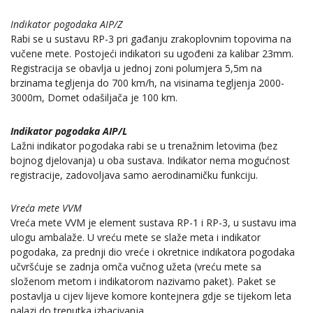
Indikator pogodaka AIP/Z
Rabi se u sustavu RP-3 pri gađanju zrakoplovnim topovima na
vučene mete. Postojeći indikatori su ugođeni za kalibar 23mm.
Registracija se obavlja u jednoj zoni polumjera 5,5m na
brzinama tegljenja do 700 km/h, na visinama tegljenja 2000-
3000m, Domet odašiljača je 100 km.
Indikator pogodaka AIP/L
Lažni indikator pogodaka rabi se u trenažnim letovima (bez
bojnog djelovanja) u oba sustava. Indikator nema mogućnost
registracije, zadovoljava samo aerodinamičku funkciju.
Vreća mete VVM
Vreća mete VVM je element sustava RP-1 i RP-3, u sustavu ima
ulogu ambalaže. U vreću mete se slaže meta i indikator
pogodaka, za prednji dio vreće i okretnice indikatora pogodaka
učvršćuje se zadnja omča vučnog užeta (vreću mete sa
složenom metom i indikatorom nazivamo paket). Paket se
postavlja u cijev lijeve komore kontejnera gdje se tijekom leta
nalazi do trenutka izbacivanja.