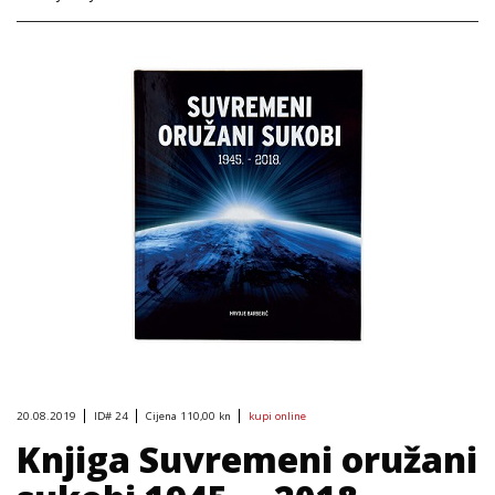
20.08.2019
ID#
24
Cijena
110,00 kn
kupi online
Knjiga Suvremeni oružani