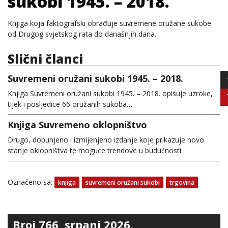
sukobi 1945. – 2018.
Knjiga koja faktografski obrađuje suvremene oružane sukobe
od Drugog svjetskog rata do današnjih dana.
Slični članci
Suvremeni oružani sukobi 1945. – 2018.
Knjiga Suvremeni oružani sukobi 1945. – 2018. opisuje uzroke,
tijek i posljedice 66 oružanih sukoba…
Knjiga Suvremeno oklopništvo
Drugo, dopunjeno i izmijenjeno izdanje koje prikazuje novo
stanje oklopništva te moguće trendove u budućnosti.
Označeno sa:
knjiga
suvremeni oružani sukobi
trgovina
Broj 766, srpanj 2026.