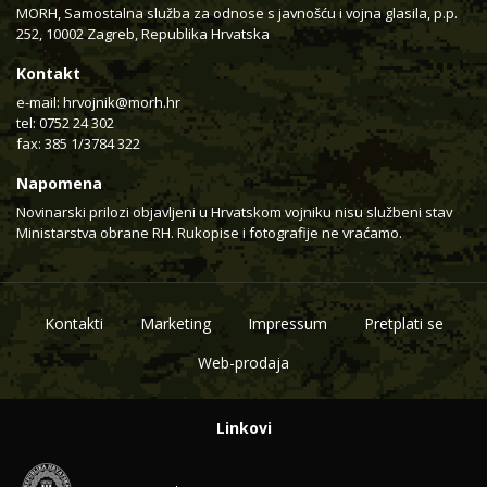
MORH, Samostalna služba za odnose s javnošću i vojna glasila, p.p.
252, 10002 Zagreb, Republika Hrvatska
Kontakt
e-mail:
hrvojnik@morh.hr
tel: 0752 24 302
fax: 385 1/3784 322
Napomena
Novinarski prilozi objavljeni u Hrvatskom vojniku nisu službeni stav
Ministarstva obrane RH. Rukopise i fotografije ne vraćamo.
Kontakti
Marketing
Impressum
Pretplati se
Web-prodaja
Linkovi