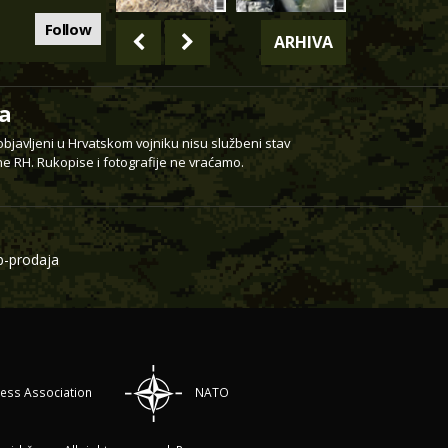
Follow
ARHIVA
a
 objavljeni u Hrvatskom vojniku nisu službeni stav
e RH. Rukopise i fotografije ne vraćamo.
-prodaja
ress Association
NATO