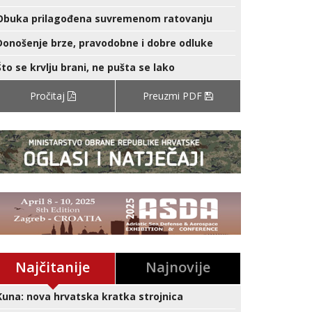
Obuka prilagođena suvremenom ratovanju
Donošenje brze, pravodobne i dobre odluke
Što se krvlju brani, ne pušta se lako
Pročitaj
Preuzmi PDF
Najčitanije
Najnovije
Kuna: nova hrvatska kratka strojnica