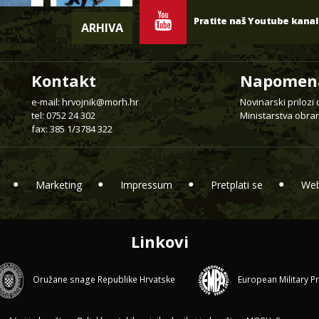
Pratite naš Youtube kanal
ARHIVA
Kontakt
Napomen
e-mail:
hrvojnik@morh.hr
Novinarski prilozi
tel: 0752 24 302
Ministarstva obran
fax: 385 1/3784 322
Marketing
Impressum
Pretplati se
Web
Linkovi
Oružane snage Republike Hrvatske
European Military P