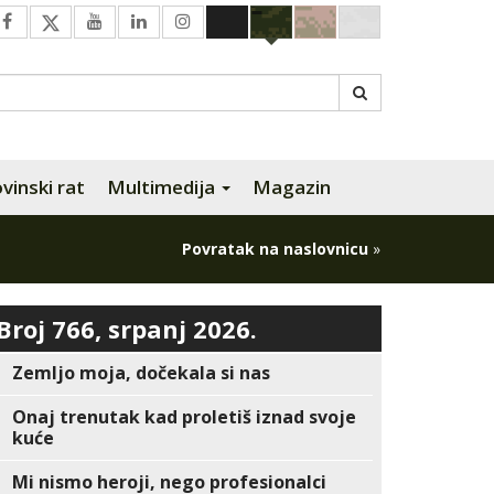
inski rat
Multimedija
Magazin
Povratak na naslovnicu
»
Broj 766, srpanj 2026.
Zemljo moja, dočekala si nas
Onaj trenutak kad proletiš iznad svoje
kuće
Mi nismo heroji, nego profesionalci