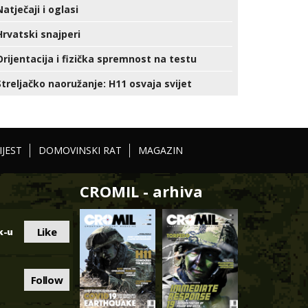
Natječaji i oglasi
Hrvatski snajperi
Orijentacija i fizička spremnost na testu
Streljačko naoružanje: H11 osvaja svijet
IJEST
DOMOVINSKI RAT
MAGAZIN
CROMIL - arhiva
Like
k-u
Follow