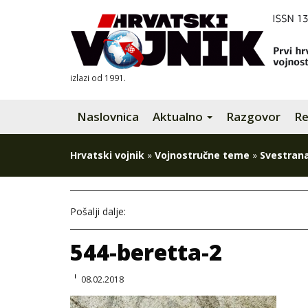
izlazi od 1991.
Naslovnica
Aktualno
Razgovor
Re
Hrvatski vojnik
»
Vojnostručne teme
»
Svestrana 
Pošalji dalje:
544-beretta-2
08.02.2018