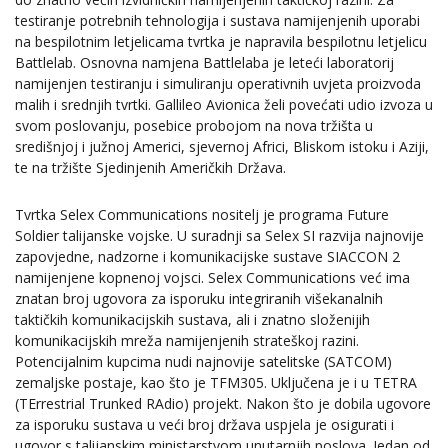
testiranje potrebnih tehnologija i sustava namijenjenih uporabi
na bespilotnim letjelicama tvrtka je napravila bespilotnu letjelicu
Battlelab. Osnovna namjena Battlelaba je leteći laboratorij
namijenjen testiranju i simuliranju operativnih uvjeta proizvoda
malih i srednjih tvrtki. Gallileo Avionica želi povećati udio izvoza u
svom poslovanju, posebice probojom na nova tržišta u
središnjoj i južnoj Americi, sjevernoj Africi, Bliskom istoku i Aziji,
te na tržište Sjedinjenih Američkih Država.
Tvrtka Selex Communications nositelj je programa Future
Soldier talijanske vojske. U suradnji sa Selex SI razvija najnovije
zapovjedne, nadzorne i komunikacijske sustave SIACCON 2
namijenjene kopnenoj vojsci. Selex Communications već ima
znatan broj ugovora za isporuku integriranih višekanalnih
taktičkih komunikacijskih sustava, ali i znatno složenijih
komunikacijskih mreža namijenjenih strateškoj razini.
Potencijalnim kupcima nudi najnovije satelitske (SATCOM)
zemaljske postaje, kao što je TFM305. Uključena je i u TETRA
(TErrestrial Trunked RAdio) projekt. Nakon što je dobila ugovore
za isporuku sustava u veći broj država uspjela je osigurati i
ugovor s talijanskim ministarstvom unutarnjih poslova. Jedan od