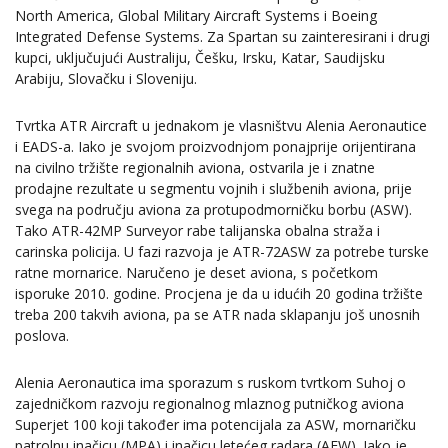
North America, Global Military Aircraft Systems i Boeing
Integrated Defense Systems. Za Spartan su zainteresirani i drugi
kupci, uključujući Australiju, Češku, Irsku, Katar, Saudijsku
Arabiju, Slovačku i Sloveniju.
Tvrtka ATR Aircraft u jednakom je vlasništvu Alenia Aeronautice
i EADS-a. Iako je svojom proizvodnjom ponajprije orijentirana
na civilno tržište regionalnih aviona, ostvarila je i znatne
prodajne rezultate u segmentu vojnih i službenih aviona, prije
svega na području aviona za protupodmorničku borbu (ASW).
Tako ATR-42MP Surveyor rabe talijanska obalna straža i
carinska policija. U fazi razvoja je ATR-72ASW za potrebe turske
ratne mornarice. Naručeno je deset aviona, s početkom
isporuke 2010. godine. Procjena je da u idućih 20 godina tržište
treba 200 takvih aviona, pa se ATR nada sklapanju još unosnih
poslova.
Alenia Aeronautica ima sporazum s ruskom tvrtkom Suhoj o
zajedničkom razvoju regionalnog mlaznog putničkog aviona
Superjet 100 koji također ima potencijala za ASW, mornaričku
patrolnu inačicu (MPA) i inačicu letećeg radara (AEW). Iako je