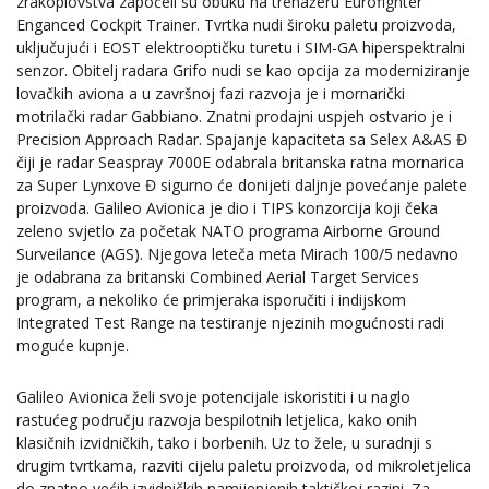
zrakoplovstva započeli su obuku na trenažeru Eurofighter
Enganced Cockpit Trainer. Tvrtka nudi široku paletu proizvoda,
uključujući i EOST elektrooptičku turetu i SIM-GA hiperspektralni
senzor. Obitelj radara Grifo nudi se kao opcija za moderniziranje
lovačkih aviona a u završnoj fazi razvoja je i mornarički
motrilački radar Gabbiano. Znatni prodajni uspjeh ostvario je i
Precision Approach Radar. Spajanje kapaciteta sa Selex A&AS Đ
čiji je radar Seaspray 7000E odabrala britanska ratna mornarica
za Super Lynxove Đ sigurno će donijeti daljnje povećanje palete
proizvoda. Galileo Avionica je dio i TIPS konzorcija koji čeka
zeleno svjetlo za početak NATO programa Airborne Ground
Surveilance (AGS). Njegova leteča meta Mirach 100/5 nedavno
je odabrana za britanski Combined Aerial Target Services
program, a nekoliko će primjeraka isporučiti i indijskom
Integrated Test Range na testiranje njezinih mogućnosti radi
moguće kupnje.
Galileo Avionica želi svoje potencijale iskoristiti i u naglo
rastućeg području razvoja bespilotnih letjelica, kako onih
klasičnih izvidničkih, tako i borbenih. Uz to žele, u suradnji s
drugim tvrtkama, razviti cijelu paletu proizvoda, od mikroletjelica
do znatno većih izvidničkih namijenjenih taktičkoj razini. Za