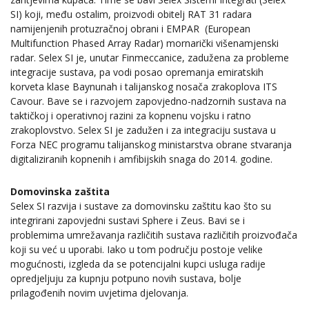
SI) koji, među ostalim, proizvodi obitelj RAT 31 radara
namijenjenih protuzračnoj obrani i EMPAR (European
Multifunction Phased Array Radar) mornarički višenamjenski
radar. Selex SI je, unutar Finmeccanice, zadužena za probleme
integracije sustava, pa vodi posao opremanja emiratskih
korveta klase Baynunah i talijanskog nosača zrakoplova ITS
Cavour. Bave se i razvojem zapovjedno-nadzornih sustava na
taktičkoj i operativnoj razini za kopnenu vojsku i ratno
zrakoplovstvo. Selex SI je zadužen i za integraciju sustava u
Forza NEC programu talijanskog ministarstva obrane stvaranja
digitaliziranih kopnenih i amfibijskih snaga do 2014. godine.
Domovinska zaštita
Selex SI razvija i sustave za domovinsku zaštitu kao što su
integrirani zapovjedni sustavi Sphere i Zeus. Bavi se i
problemima umrežavanja različitih sustava različitih proizvođača
koji su već u uporabi. Iako u tom području postoje velike
mogućnosti, izgleda da se potencijalni kupci usluga radije
opredjeljuju za kupnju potpuno novih sustava, bolje
prilagođenih novim uvjetima djelovanja.