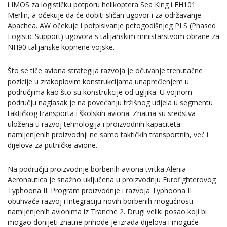
i IMOS za logističku potporu helikoptera Sea King i EH101
Merlin, a očekuje da će dobiti sličan ugovor i za održavanje
Apachea. AW očekuje i potpisivanje petogodišnjeg PLS (Phased
Logistic Support) ugovora s talijanskim ministarstvom obrane za
NH90 talijanske kopnene vojske.
Što se tiče aviona strategija razvoja je očuvanje trenutačne
pozicije u zrakoplovim konstrukcijama unapređenjem u
područjima kao što su konstrukcije od ugljika. U vojnom
području naglasak je na povećanju tržišnog udjela u segmentu
taktičkog transporta i školskih aviona. Znatna su sredstva
uložena u razvoj tehnologija i proizvodnih kapaciteta
namijenjenih proizvodnji ne samo taktičkih transportnih, već i
dijelova za putničke avione.
Na području proizvodnje borbenih aviona tvrtka Alenia
Aeronautica je snažno uključena u proizvodnju Eurofighterovog
Typhoona II. Program proizvodnje i razvoja Typhoona II
obuhvaća razvoj i integraciju novih borbenih mogućnosti
namijenjenih avionima iz Tranche 2. Drugi veliki posao koji bi
mogao donijeti znatne prihode je izrada dijelova i moguće