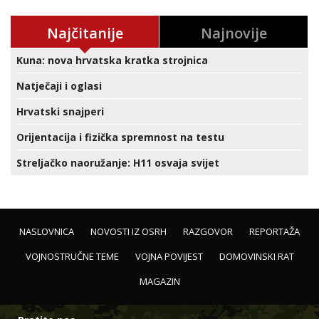
Najčitanije
Najnovije
Kuna: nova hrvatska kratka strojnica
Natječaji i oglasi
Hrvatski snajperi
Orijentacija i fizička spremnost na testu
Streljačko naoružanje: H11 osvaja svijet
NASLOVNICA
NOVOSTI IZ OSRH
RAZGOVOR
REPORTAŽA
VOJNOSTRUČNE TEME
VOJNA POVIJEST
DOMOVINSKI RAT
MAGAZIN