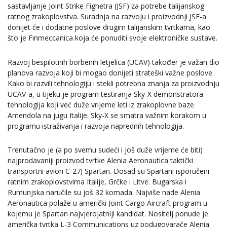
sastavljanje Joint Strike Fighetra (JSF) za potrebe talijanskog
ratnog zrakoplovstva. Suradnja na razvoju i proizvodnji JSF-a
donijet će i dodatne poslove drugim talijanskim tvrtkama, kao
što je Finmeccanica koja će ponuditi svoje elektroničke sustave.
Razvoj bespilotnih borbenih letjelica (UCAV) također je važan dio
planova razvoja koji bi mogao donijeti strateški važne poslove.
Kako bi razvili tehnologiju i stekli potrebna znanja za proizvodnju
UCAV-a, u tijeku je program testiranja Sky-X demonstratora
tehnologija koji već duže vrijeme leti iz zrakoplovne baze
Amendola na jugu Italije. Sky-X se smatra važnim korakom u
programu istraživanja i razvoja naprednih tehnologija.
Trenutačno je (a po svemu sudeći i još duže vrijeme će biti)
najprodavaniji proizvod tvrtke Alenia Aeronautica taktički
transportni avion C-27J Spartan. Dosad su Spartani isporučeni
ratnim zrakoplovstvima Italije, Grčke i Litve. Bugarska i
Rumunjska naručile su još 32 komada. Najviše nade Alenia
Aeronautica polaže u američki Joint Cargo Aircraft program u
kojemu je Spartan najvjerojatniji kandidat. Nositelj ponude je
američka tvrtka L-3 Communications uz podugovarače Alenia