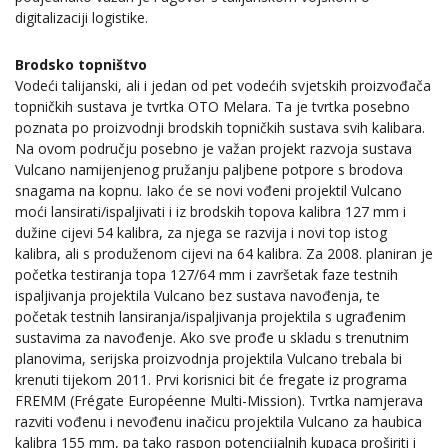
digitalizaciji logistike.
Brodsko topništvo
Vodeći talijanski, ali i jedan od pet vodećih svjetskih proizvođača
topničkih sustava je tvrtka OTO Melara. Ta je tvrtka posebno
poznata po proizvodnji brodskih topničkih sustava svih kalibara.
Na ovom području posebno je važan projekt razvoja sustava
Vulcano namijenjenog pružanju paljbene potpore s brodova
snagama na kopnu. Iako će se novi vođeni projektil Vulcano
moći lansirati/ispaljivati i iz brodskih topova kalibra 127 mm i
dužine cijevi 54 kalibra, za njega se razvija i novi top istog
kalibra, ali s produženom cijevi na 64 kalibra. Za 2008. planiran je
početka testiranja topa 127/64 mm i završetak faze testnih
ispaljivanja projektila Vulcano bez sustava navođenja, te
početak testnih lansiranja/ispaljivanja projektila s ugrađenim
sustavima za navođenje. Ako sve prođe u skladu s trenutnim
planovima, serijska proizvodnja projektila Vulcano trebala bi
krenuti tijekom 2011. Prvi korisnici bit će fregate iz programa
FREMM (Frégate Européenne Multi-Mission). Tvrtka namjerava
razviti vođenu i nevođenu inačicu projektila Vulcano za haubica
kalibra 155 mm, pa tako raspon potencijalnih kupaca proširiti i