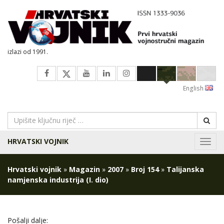
izlazi od 1991.
English
HRVATSKI VOJNIK
Navig
Hrvatski vojnik
»
Magazin
»
2007
»
Broj 154
»
Talijanska
namjenska industrija (I. dio)
Pošalji dalje: