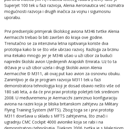
Superjet 100 tek u fazi razvoja, Alenia Aeronautica već razmatra
mogućnosti razvoja i drugih inačica za vojnu i sigurnosnu
uporabu.
Prvi predserijski primjerak školskog aviona M346 tvrtke Alenia
Aermacchi trebao bi biti završen do kraja ove godine.
Trenutačno se za intenzivna letna ispitivanja koriste dva
prototipa kako bi se što više ubrzao razvoj. Razloga za brzinu
ima itekako mnogo jer je M346 ušao u uži izbor za budući
napredni školski avion Ujedinjenih Arapskih Emirata. Uz to ta
država je u uži izbor uzela i drugi školski avion Alenia
Aermacchie Đ M311, ali ovaj put kao avion za osnovnu obuku.
Zanimljivo je da je program razvoja M311 tek u fazi
demonstratora tehnologija koji je dosad obavio nešto više od
180 sati leta, a da će prvi pravi prototip poletjeti tek sredinom
2008. U međuvremenu je Aermacchi zamrznuo konfiguraciju
aviona na razini koja je bliska britanskom zahtjevu za Military
Flying Training System (MFTS). Zbog toga se i prvi prototip
M311 dovršava u skladu s MFTS zahtjevima, što znači i
ugradnju CMC Cockpit 4000 avionike koja se rabi i na
demonstratoru tehnologija. Tijekom 2006. tvrtka je s Malezijom