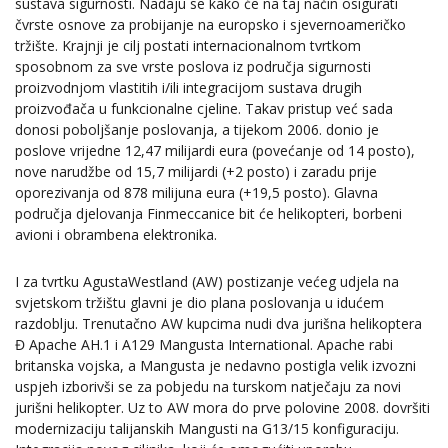
sustava sigurnosti. Nadaju se kako će na taj način osigurati
čvrste osnove za probijanje na europsko i sjevernoameričko
tržište. Krajnji je cilj postati internacionalnom tvrtkom
sposobnom za sve vrste poslova iz područja sigurnosti
proizvodnjom vlastitih i/ili integracijom sustava drugih
proizvođača u funkcionalne cjeline. Takav pristup već sada
donosi poboljšanje poslovanja, a tijekom 2006. donio je
poslove vrijedne 12,47 milijardi eura (povećanje od 14 posto),
nove narudžbe od 15,7 milijardi (+2 posto) i zaradu prije
oporezivanja od 878 milijuna eura (+19,5 posto). Glavna
područja djelovanja Finmeccanice bit će helikopteri, borbeni
avioni i obrambena elektronika.
I za tvrtku AgustaWestland (AW) postizanje većeg udjela na
svjetskom tržištu glavni je dio plana poslovanja u idućem
razdoblju. Trenutačno AW kupcima nudi dva jurišna helikoptera
Đ Apache AH.1 i A129 Mangusta International. Apache rabi
britanska vojska, a Mangusta je nedavno postigla velik izvozni
uspjeh izborivši se za pobjedu na turskom natječaju za novi
jurišni helikopter. Uz to AW mora do prve polovine 2008. dovršiti
modernizaciju talijanskih Mangusti na G13/15 konfiguraciju.