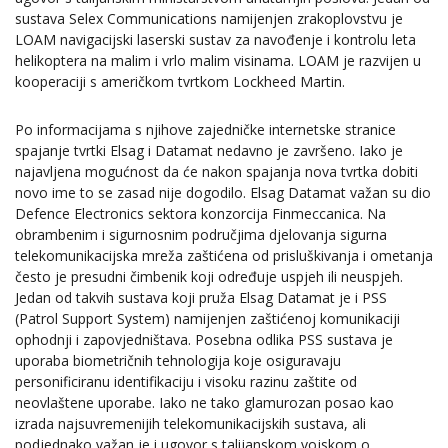
sustava Selex Communications namijenjen zrakoplovstvu je
LOAM navigacijski laserski sustav za navođenje i kontrolu leta
helikoptera na malim i vrlo malim visinama. LOAM je razvijen u
kooperaciji s američkom tvrtkom Lockheed Martin.
Po informacijama s njihove zajedničke internetske stranice
spajanje tvrtki Elsag i Datamat nedavno je završeno. Iako je
najavljena mogućnost da će nakon spajanja nova tvrtka dobiti
novo ime to se zasad nije dogodilo. Elsag Datamat važan su dio
Defence Electronics sektora konzorcija Finmeccanica. Na
obrambenim i sigurnosnim područjima djelovanja sigurna
telekomunikacijska mreža zaštićena od prisluškivanja i ometanja
često je presudni čimbenik koji određuje uspjeh ili neuspjeh.
Jedan od takvih sustava koji pruža Elsag Datamat je i PSS
(Patrol Support System) namijenjen zaštićenoj komunikaciji
ophodnji i zapovjedništava. Posebna odlika PSS sustava je
uporaba biometričnih tehnologija koje osiguravaju
personificiranu identifikaciju i visoku razinu zaštite od
neovlaštene uporabe. Iako ne tako glamurozan posao kao
izrada najsuvremenijih telekomunikacijskih sustava, ali
podjednako važan je i ugovor s talijanskom vojskom o