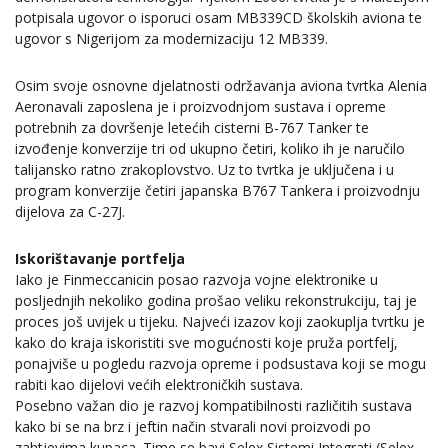
potpisala ugovor o isporuci osam MB339CD školskih aviona te
ugovor s Nigerijom za modernizaciju 12 MB339.
Osim svoje osnovne djelatnosti održavanja aviona tvrtka Alenia
Aeronavali zaposlena je i proizvodnjom sustava i opreme
potrebnih za dovršenje letećih cisterni B-767 Tanker te
izvođenje konverzije tri od ukupno četiri, koliko ih je naručilo
talijansko ratno zrakoplovstvo. Uz to tvrtka je uključena i u
program konverzije četiri japanska B767 Tankera i proizvodnju
dijelova za C-27J.
Iskorištavanje portfelja
Iako je Finmeccanicin posao razvoja vojne elektronike u
posljednjih nekoliko godina prošao veliku rekonstrukciju, taj je
proces još uvijek u tijeku. Najveći izazov koji zaokuplja tvrtku je
kako do kraja iskoristiti sve mogućnosti koje pruža portfelj,
ponajviše u pogledu razvoja opreme i podsustava koji se mogu
rabiti kao dijelovi većih elektroničkih sustava.
Posebno važan dio je razvoj kompatibilnosti različitih sustava
kako bi se na brz i jeftin način stvarali novi proizvodi po
zahtjevima kupaca. Time se bavi Selex Sistemi Integrati (Selex