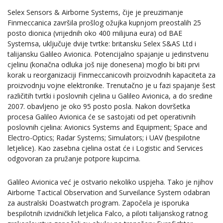
Selex Sensors & Airborne Systems, čije je preuzimanje
Finmeccanica završila prošlog ožujka kupnjom preostalih 25
posto dionica (vrijednih oko 400 milijuna eura) od BAE
Systemsa, uključuje dvije tvrtke: britansku Selex S&AS Ltd i
talijansku Galileo Avionica. Potencijalno spajanje u jedinstvenu
cjelinu (konačna odluka još nije donesena) moglo bi biti prvi
korak u reorganizaciji Finmeccanicovih proizvodnih kapaciteta za
proizvodnju vojne elektronike. Trenutačno je u fazi spajanje šest
različitih tvrtki i poslovnih cjelina u Galileo Avionica, a do sredine
2007. obavljeno je oko 95 posto posla. Nakon dovršetka
procesa Galileo Avionica će se sastojati od pet operativnih
poslovnih cjelina: Avionics Systems and Equipment; Space and
Electro-Optics; Radar Systems; Simulators; i UAV (bespilotne
letjelice). Kao zasebna cjelina ostat će i Logistic and Services
odgovoran za pružanje potpore kupcima.
Galileo Avionica već je ostvario nekoliko uspjeha. Tako je njihov
Airborne Tactical Observation and Surveilance System odabran
za australski Doastwatch program. Započela je isporuka
bespilotnih izvidničkih letjelica Falco, a piloti talijanskog ratnog