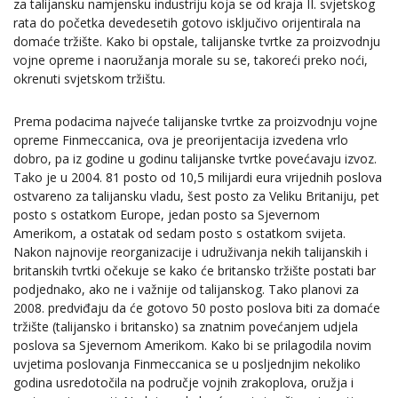
za talijansku namjensku industriju koja se od kraja II. svjetskog
rata do početka devedesetih gotovo isključivo orijentirala na
domaće tržište. Kako bi opstale, talijanske tvrtke za proizvodnju
vojne opreme i naoružanja morale su se, takoreći preko noći,
okrenuti svjetskom tržištu.
Prema podacima najveće talijanske tvrtke za proizvodnju vojne
opreme Finmeccanica, ova je preorijentacija izvedena vrlo
dobro, pa iz godine u godinu talijanske tvrtke povećavaju izvoz.
Tako je u 2004. 81 posto od 10,5 milijardi eura vrijednih poslova
ostvareno za talijansku vladu, šest posto za Veliku Britaniju, pet
posto s ostatkom Europe, jedan posto sa Sjevernom
Amerikom, a ostatak od sedam posto s ostatkom svijeta.
Nakon najnovije reorganizacije i udruživanja nekih talijanskih i
britanskih tvrtki očekuje se kako će britansko tržište postati bar
podjednako, ako ne i važnije od talijanskog. Tako planovi za
2008. predviđaju da će gotovo 50 posto poslova biti za domaće
tržište (talijansko i britansko) sa znatnim povećanjem udjela
poslova sa Sjevernom Amerikom. Kako bi se prilagodila novim
uvjetima poslovanja Finmeccanica se u posljednjim nekoliko
godina usredotočila na područje vojnih zrakoplova, oružja i