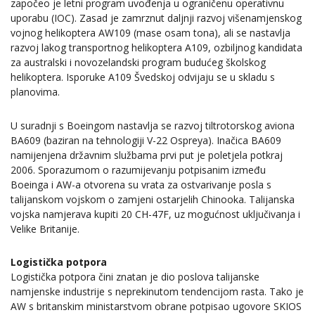
započeo je letni program uvođenja u ograničenu operativnu
uporabu (IOC). Zasad je zamrznut daljnji razvoj višenamjenskog
vojnog helikoptera AW109 (mase osam tona), ali se nastavlja
razvoj lakog transportnog helikoptera A109, ozbiljnog kandidata
za australski i novozelandski program budućeg školskog
helikoptera. Isporuke A109 Švedskoj odvijaju se u skladu s
planovima.
U suradnji s Boeingom nastavlja se razvoj tiltrotorskog aviona
BA609 (baziran na tehnologiji V-22 Ospreya). Inačica BA609
namijenjena državnim službama prvi put je poletjela potkraj
2006. Sporazumom o razumijevanju potpisanim između
Boeinga i AW-a otvorena su vrata za ostvarivanje posla s
talijanskom vojskom o zamjeni ostarjelih Chinooka. Talijanska
vojska namjerava kupiti 20 CH-47F, uz mogućnost uključivanja i
Velike Britanije.
Logistička potpora
Logistička potpora čini znatan je dio poslova talijanske
namjenske industrije s neprekinutom tendencijom rasta. Tako je
AW s britanskim ministarstvom obrane potpisao ugovore SKIOS