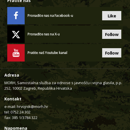
Pratite nas
Like
Pronađite nas na Facebook-u
Follow
Pronađite nas na X-u
Follow
Pratite naš Youtube kanal
Adresa
MORH, Samostalna služba za odnose s javnošću i vojna glasila, p.p.
252, 10002 Zagreb, Republika Hrvatska
Kontakt
e-mail:
hrvojnik@morh.hr
tel: 0752 24 302
fax: 385 1/3784 322
Napomena