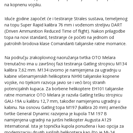
na kopnenu vojsku.
Iduće godine započet će i testiranje Strales sustava, temeljenog
na topu Super Rapid kalibra 76 mm i vođenom streljivu DART
(Driven Ammunition Reduced Time of flight). Nakon prilagodbe
topa na novi standard, testiranje će početi na jednom od
patrolnih brodova klase Comandanti talijanske ratne mornarice.
Na području zrakoplovnog naoružanja tvrtka OTO Melara
trenutačno ima u završnoj fazi testiranja Gatling strojnicu M134
kalibra 7,62 mm. M134 izvorno je namijenjena za ugradnju u
kabine višenamjenskih helikoptera NH90 talijanske kopnene
vojske, no tijekom razvoja javio se i veći broj stranih
potencijalnih kupaca. Za borbene helikoptere EH101 talijanske
ratne mornarice OTO Melara je razvila Gatling tešku strojnicu
GAU-19A u kalibru 12,7 mm, također namijenjenu ugradnji u
kabinu. Na osnovu Gatling topa M197 (kalibra 20 mm) američke
tvrtke General Dynamic razvijena je kupola TM 197 B
namijenjena ugradnji na jurišni helikopter Augusta A129
International. Ista je topnička kupola ponuđena i kao opcija za
modernizaciju drugih jurišnih helikoptera kao što je Mi-24.