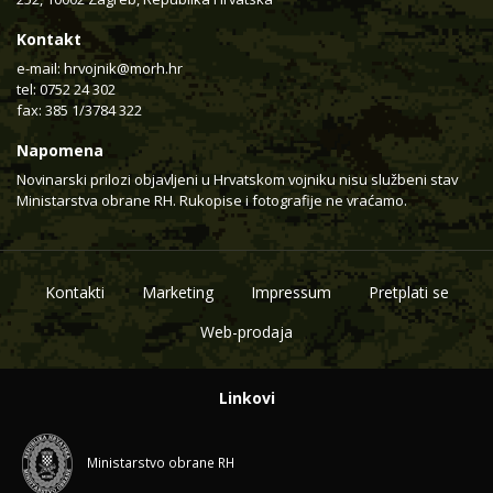
Kontakt
e-mail:
hrvojnik@morh.hr
tel: 0752 24 302
fax: 385 1/3784 322
Napomena
Novinarski prilozi objavljeni u Hrvatskom vojniku nisu službeni stav
Ministarstva obrane RH. Rukopise i fotografije ne vraćamo.
Kontakti
Marketing
Impressum
Pretplati se
Web-prodaja
Linkovi
Ministarstvo obrane RH