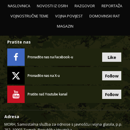
NASLOVNICA
NOVOSTI IZ OSRH
RAZGOVOR
REPORTAŽA
VOJNOSTRUČNE TEME
VOJNA POVIJEST
DOMOVINSKI RAT
MAGAZIN
Pratite nas
Like
Pronađite nas na Facebook-u
Follow
Pronađite nas na X-u
Follow
Pratite naš Youtube kanal
Adresa
MORH, Samostalna služba za odnose s javnošću i vojna glasila, p.p.
252, 10002 Zagreb, Republika Hrvatska