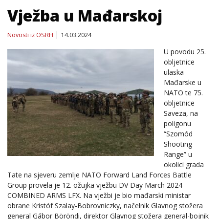
Vježba u Mađarskoj
Novosti iz OSRH
14.03.2024
U povodu 25.
obljetnice
ulaska
Mađarske u
NATO te 75.
obljetnice
Saveza, na
poligonu
“Szomód
Shooting
Range” u
okolici grada
Tate na sjeveru zemlje NATO Forward Land Forces Battle
Group provela je 12. ožujka vježbu DV Day March 2024
COMBINED ARMS LFX. Na vježbi je bio mađarski ministar
obrane Kristóf Szalay-Bobrovniczky, načelnik Glavnog stožera
general Gábor Böröndi, direktor Glavnog stožera general-bojnik