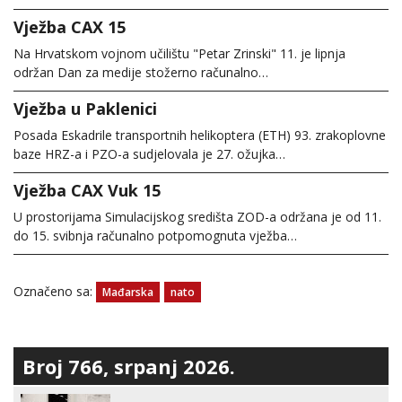
Vježba CAX 15
Na Hrvatskom vojnom učilištu "Petar Zrinski" 11. je lipnja
održan Dan za medije stožerno računalno…
Vježba u Paklenici
Posada Eskadrile transportnih helikoptera (ETH) 93. zrakoplovne
baze HRZ-a i PZO-a sudjelovala je 27. ožujka…
Vježba CAX Vuk 15
U prostorijama Simulacijskog središta ZOD-a održana je od 11.
do 15. svibnja računalno potpomognuta vježba…
Označeno sa:
Mađarska
nato
Broj 766, srpanj 2026.