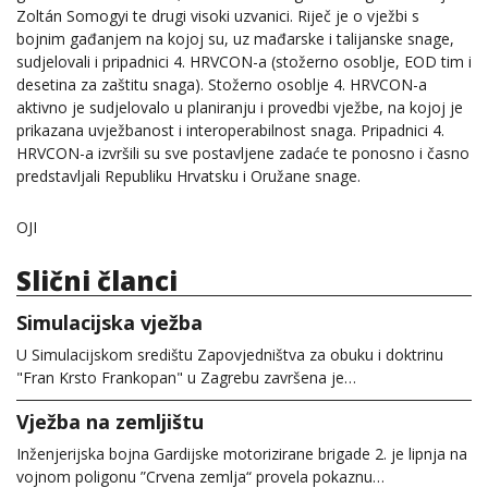
Zoltán Somogyi te drugi visoki uzvanici. Riječ je o vježbi s
bojnim gađanjem na kojoj su, uz mađarske i talijanske snage,
sudjelovali i pripadnici 4. HRVCON-a (stožerno osoblje, EOD tim i
desetina za zaštitu snaga). Stožerno osoblje 4. HRVCON-a
aktivno je sudjelovalo u planiranju i provedbi vježbe, na kojoj je
prikazana uvježbanost i interoperabilnost snaga. Pripadnici 4.
HRVCON-a izvršili su sve postavljene zadaće te ponosno i časno
predstavljali Republiku Hrvatsku i Oružane snage.
OJI
Slični članci
Simulacijska vježba
U Simulacijskom središtu Zapovjedništva za obuku i doktrinu
"Fran Krsto Frankopan" u Zagrebu završena je…
Vježba na zemljištu
Inženjerijska bojna Gardijske motorizirane brigade 2. je lipnja na
vojnom poligonu ”Crvena zemlja“ provela pokaznu…