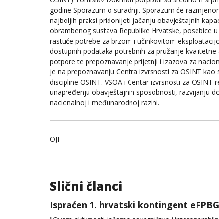
godine Sporazum o suradnji. Sporazum će razmjenom
najboljih praksi pridonijeti jačanju obavještajnih kapa
obrambenog sustava Republike Hrvatske, posebice u
rastuće potrebe za brzom i učinkovitom eksploataci
dostupnih podataka potrebnih za pružanje kvalitetne a
potpore te prepoznavanje prijetnji i izazova za naci
je na prepoznavanju Centra izvrsnosti za OSINT kao sr
discipline OSINT. VSOA i Centar izvrsnosti za OSINT r
unapređenju obavještajnih sposobnosti, razvijanju dok
nacionalnoj i međunarodnoj razini.
OJI
Slični članci
Ispraćen 1. hrvatski kontingent eFPBG