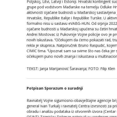
Poljskoj, Litvi, Latviji i Estoniji. Hrvatski kontingen
grupe pod vodstvom Mađarske na temelju Odluke Hr
aktivnosti ojačane budnosti u Mađarskoj sastavljena
Hrvatske, Republike Italije i Republike Turske. U aktiv
formalno nisu u sastavu eVABG-HUN. Od srpnja 2022.
ojačane budnosti u Mađarskoj upućena su četiri hrva
Andrei Mostovac iz Pukovnije Vojne policije ovo je prv
novih iskustava. ‘’Očekujem da ćemo pokazati rad, trud
rekla je skupnica. Natporučnik Bruno Raspudić, koje
CIMIC tima. ‘’Upoznat sam sa svime što nas čeka jer su
očekujem puno novih znanja i iskustava u multinacio
TEKST: Janja Marijanović Šaravanja; FOTO: Filip Klen
Potpisan Sporazum o suradnji
Ravnatelj Vojne sigurnosno-obavještajne agencije bri
general Ivan Turkalj i ravnatelj Centra izvrsnosti za pr
obradu i analizu podataka iz otvorenih izvora (Centar 
OSINT) Tomislav Dokman potpisali su sredinom srpn