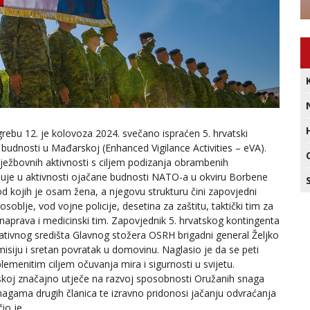
agrebu 12. je kolovoza 2024. svečano ispraćen 5. hrvatski
dnosti u Mađarskoj (Enhanced Vigilance Activities – eVA).
ježbovnih aktivnosti s ciljem podizanja obrambenih
luje u aktivnosti ojačane budnosti NATO-a u okviru Borbene
 kojih je osam žena, a njegovu strukturu čini zapovjedni
oblje, vod vojne policije, desetina za zaštitu, taktički tim za
h naprava i medicinski tim. Zapovjednik 5. hrvatskog kontingenta
tivnog središta Glavnog stožera OSRH brigadni general Željko
isiju i sretan povratak u domovinu. Naglasio je da se peti
emenitim ciljem očuvanja mira i sigurnosti u svijetu.
skoj značajno utječe na razvoj sposobnosti Oružanih snaga
nagama drugih članica te izravno pridonosi jačanju odvraćanja
io je.