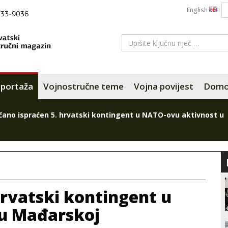
English
portaža
Vojnostručne teme
Vojna povijest
Domov
čano ispraćen 5. hrvatski kontingent u NATO-ovu aktivnost u
hrvatski kontingent u
u Mađarskoj