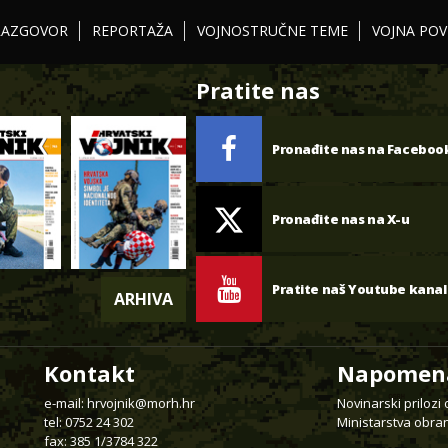
RAZGOVOR
REPORTAŽA
VOJNOSTRUČNE TEME
VOJNA POV
Pratite nas
Pronađite nas na Faceboo
Pronađite nas na X-u
Pratite naš Youtube kanal
ARHIVA
Kontakt
Napomen
e-mail:
hrvojnik@morh.hr
Novinarski prilozi
tel: 0752 24 302
Ministarstva obran
fax: 385 1/3784 322