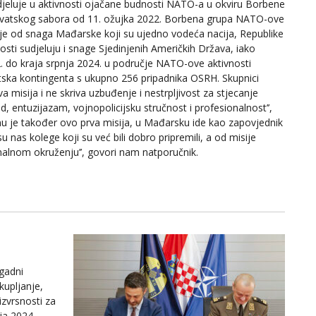
t sudjeluje u aktivnosti ojačane budnosti NATO-a u okviru Borbene
vatskog sabora od 11. ožujka 2022. Borbena grupa NATO-ove
 je od snaga Mađarske koji su ujedno vodeća nacija, Republike
nosti sudjeluju i snage Sjedinjenih Američkih Država, iako
 do kraja srpnja 2024. u područje NATO-ove aktivnosti
tska kontingenta s ukupno 256 pripadnika OSRH. Skupnici
a misija i ne skriva uzbuđenje i nestrpljivost za stjecanje
, entuzijazam, vojnopolicijsku stručnost i profesionalnost’’,
mu je također ovo prva misija, u Mađarsku ide kao zapovjednik
 nas kolege koji su već bili dobro pripremili, a od misije
nalnom okruženju’’, govori nam natporučnik.
gadni
ikupljanje,
izvrsnosti za
ja 2024.