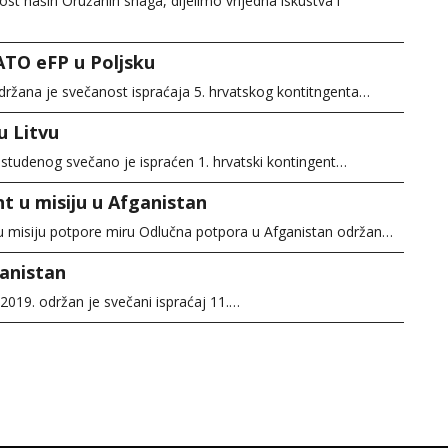
st naših Oružanih snaga, dijelimo vrijedna iskustva i
ATO eFP u Poljsku
održana je svečanost ispraćaja 5. hrvatskog kontitngenta…
u Litvu
. studenog svečano je ispraćen 1. hrvatski kontingent…
t u misiju u Afganistan
u misiju potpore miru Odlučna potpora u Afganistan održan…
ganistan
 2019. održan je svečani ispraćaj 11.…