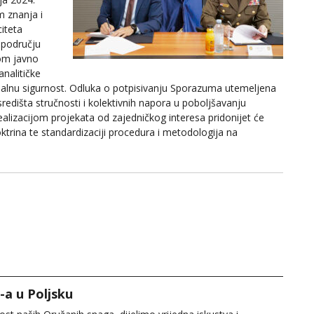
 znanja i
citeta
 području
jom javno
nalitičke
onalnu sigurnost. Odluka o potpisivanju Sporazuma utemeljena
edišta stručnosti i kolektivnih napora u poboljšavanju
ealizacijom projekata od zajedničkog interesa pridonijet će
trina te standardizaciji procedura i metodologija na
-a u Poljsku