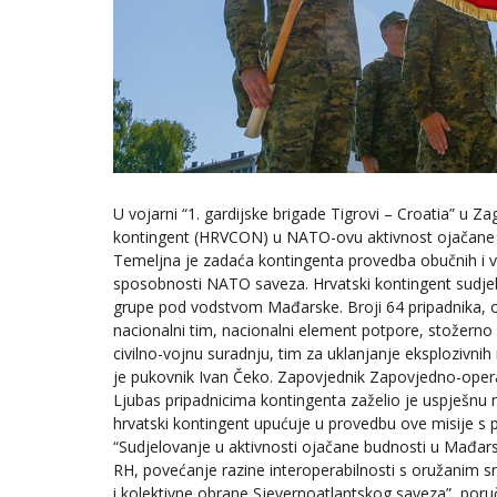
U vojarni “1. gardijske brigade Tigrovi – Croatia” u Z
kontingent (HRVCON) u NATO-ovu aktivnost ojačane bu
Temeljna je zadaća kontingenta provedba obučnih i v
sposobnosti NATO saveza. Hrvatski kontingent sudje
grupe pod vodstvom Mađarske. Broji 64 pripadnika, od
nacionalni tim, nacionalni element potpore, stožerno os
civilno-vojnu suradnju, tim za uklanjanje eksplozivni
je pukovnik Ivan Čeko. Zapovjednik Zapovjedno-opera
Ljubas pripadnicima kontingenta zaželio je uspješnu m
hrvatski kontingent upućuje u provedbu ove misije s pl
“Sudjelovanje u aktivnosti ojačane budnosti u Mađar
RH, povećanje razine interoperabilnosti s oružanim s
i kolektivne obrane Sjevernoatlantskog saveza”, poruč