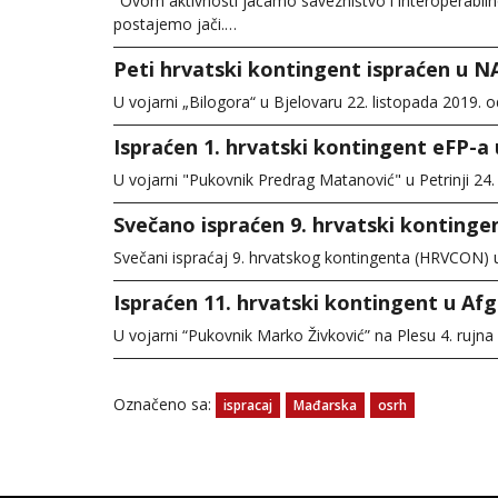
"Ovom aktivnosti jačamo savezništvo i interoperabilno
postajemo jači.…
Peti hrvatski kontingent ispraćen u N
U vojarni „Bilogora“ u Bjelovaru 22. listopada 2019. 
Ispraćen 1. hrvatski kontingent eFP-a 
U vojarni "Pukovnik Predrag Matanović" u Petrinji 24
Svečano ispraćen 9. hrvatski kontingen
Svečani ispraćaj 9. hrvatskog kontingenta (HRVCON) 
Ispraćen 11. hrvatski kontingent u Af
U vojarni “Pukovnik Marko Živković” na Plesu 4. rujna
Označeno sa:
ispracaj
Mađarska
osrh