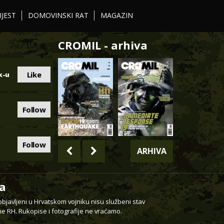
IJEST
DOMOVINSKI RAT
MAGAZIN
CROMIL - arhiva
Like
k-u
Follow
Follow
ARHIVA
a
 objavljeni u Hrvatskom vojniku nisu službeni stav
e RH. Rukopise i fotografije ne vraćamo.