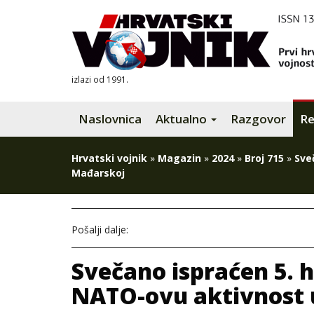
izlazi od 1991.
Naslovnica
Aktualno
Razgovor
Re
Hrvatski vojnik
»
Magazin
»
2024
»
Broj 715
»
Sve
Mađarskoj
Pošalji dalje:
Svečano ispraćen 5. 
NATO-ovu aktivnost 