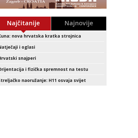
Najčitanije
Najnovije
Kuna: nova hrvatska kratka strojnica
Natječaji i oglasi
Hrvatski snajperi
Orijentacija i fizička spremnost na testu
Streljačko naoružanje: H11 osvaja svijet