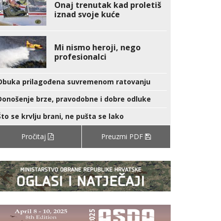
Onaj trenutak kad proletiš
iznad svoje kuće
Mi nismo heroji, nego
profesionalci
Obuka prilagođena suvremenom ratovanju
Donošenje brze, pravodobne i dobre odluke
Što se krvlju brani, ne pušta se lako
Pročitaj
Preuzmi PDF