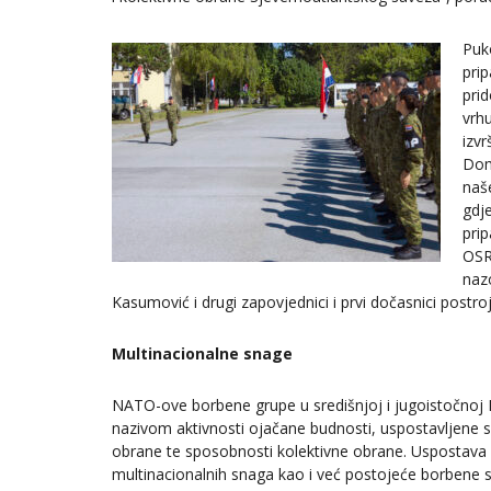
Puk
pri
prid
vrh
izv
Dom
naš
gdje
pri
OSR
nazo
Kasumović i drugi zapovjednici i prvi dočasnici postroj
Multinacionalne snage
NATO-ove borbene grupe u središnjoj i jugoistočnoj 
nazivom aktivnosti ojačane budnosti, uspostavljene su
obrane te sposobnosti kolektivne obrane. Uspostava 
multinacionalnih snaga kao i već postojeće borbene 