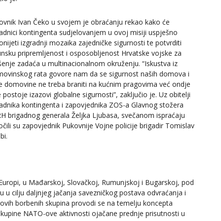
ovnik Ivan Čeko u svojem je obraćanju rekao kako će
padnici kontingenta sudjelovanjem u ovoj misiji uspješno
onijeti izgradnji mozaika zajedničke sigurnosti te potvrditi
unsku pripremljenost i osposobljenost Hrvatske vojske za
ršenje zadaća u multinacionalnom okruženju. “Iskustva iz
ovinskog rata govore nam da se sigurnost naših domova i
e domovine ne treba braniti na kućnim pragovima već ondje
 postoje izazovi globalne sigurnosti”, zaključio je. Uz obitelji
padnika kontingenta i zapovjednika ZOS-a Glavnog stožera
H brigadnog generala Željka Ljubasa, svečanom ispraćaju
čili su zapovjednik Pukovnije Vojne policije brigadir Tomislav
bi.
Europi, u Mađarskoj, Slovačkoj, Rumunjskoj i Bugarskoj, pod
 u cilju daljnjeg jačanja savezničkog postava odvraćanja i
ovih borbenih skupina provodi se na temelju koncepta
skupine NATO-ove aktivnosti ojačane prednje prisutnosti u