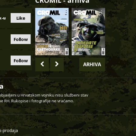
CROMIL - arhiva
Like
k-u
Follow
Follow
ARHIVA
a
 objavljeni u Hrvatskom vojniku nisu službeni stav
e RH. Rukopise i fotografije ne vraćamo.
-prodaja