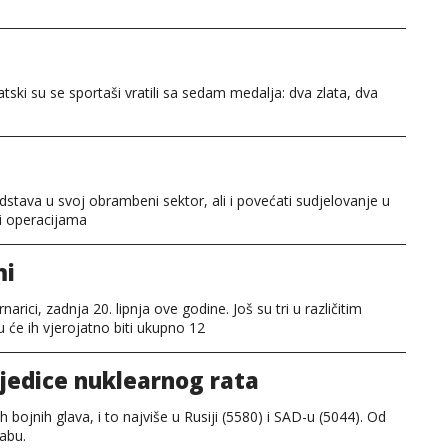
atski su se sportaši vratili sa sedam medalja: dva zlata, dva
stava u svoj obrambeni sektor, ali i povećati sudjelovanje u
 operacijama
mi
ici, zadnja 20. lipnja ove godine. Još su tri u različitim
u će ih vjerojatno biti ukupno 12
sljedice nuklearnog rata
ih bojnih glava, i to najviše u Rusiji (5580) i SAD-u (5044). Od
abu.