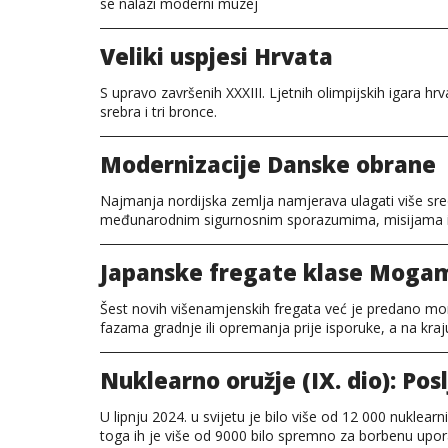
se nalazi moderni muzej
Veliki uspjesi Hrvata
S upravo završenih XXXIII. Ljetnih olimpijskih igara hrv
srebra i tri bronce.
Modernizacije Danske obrane
Najmanja nordijska zemlja namjerava ulagati više sred
međunarodnim sigurnosnim sporazumima, misijama i
Japanske fregate klase Moga
Šest novih višenamjenskih fregata već je predano mornar
fazama gradnje ili opremanja prije isporuke, a na kraj
Nuklearno oružje (IX. dio): Po
U lipnju 2024. u svijetu je bilo više od 12 000 nuklearn
toga ih je više od 9000 bilo spremno za borbenu upor