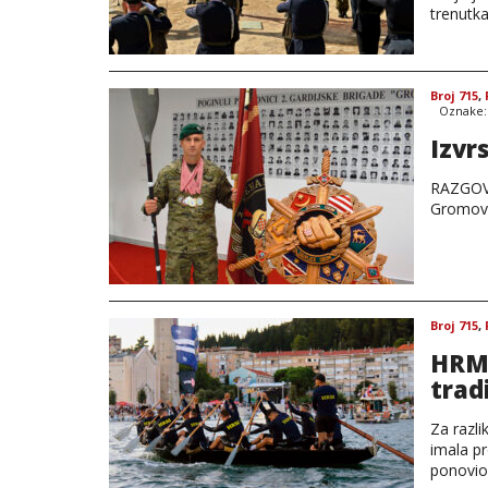
trenutk
Broj 715
,
Oznake
Izvr
RAZGOVO
Gromov
Broj 715
,
HRM 
trad
Za razli
imala p
ponovio 