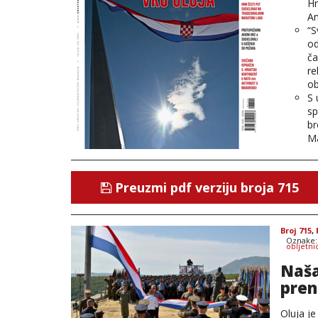
Hr
An
“S
od
ča
re
ob
S 
sp
br
Ma
Preuzmi pdf verziju broja 715
Broj 715
,
Oznake
obljetni
Naša
pren
Oluja je