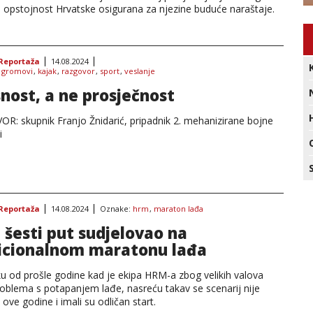
a opstojnost Hrvatske osigurana za njezine buduće naraštaje.
Reportaža
14.08.2024
:
gromovi
,
kajak
,
razgovor
,
sport
,
veslanje
snost, a ne prosječnost
R: skupnik Franjo Žnidarić, pripadnik 2. mehanizirane bojne
i
Reportaža
14.08.2024
Oznake:
hrm
,
maraton lađa
šesti put sudjelovao na
icionalnom maratonu lađa
ku od prošle godine kad je ekipa HRM-a zbog velikih valova
roblema s potapanjem lađe, nasreću takav se scenarij nije
ove godine i imali su odličan start.