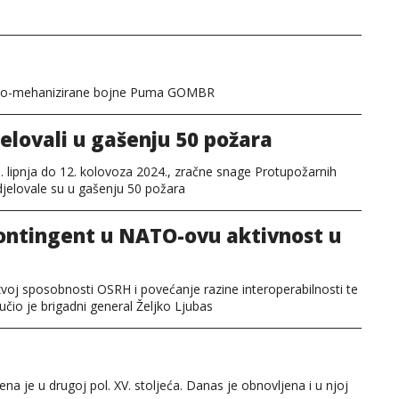
opno-mehanizirane bojne Puma GOMBR
elovali u gašenju 50 požara
. lipnja do 12. kolovoza 2024., zračne snage Protupožarnih
jelovale su u gašenju 50 požara
kontingent u NATO-ovu aktivnost u
azvoj sposobnosti OSRH i povećanje razine interoperabilnosti te
učio je brigadni general Željko Ljubas
ena je u drugoj pol. XV. stoljeća. Danas je obnovljena i u njoj