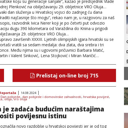
vatske koju su generacije sanjale”, kazao je predsjednik Vlade
drej Plenković na obilježavanju 29. obljetnice VRO Oluja…
vaki dan služenja u Hrvatskoj vojsci do zadnjeg ću dana
raditi najčasnije što mogu“, rekao nam je, u razgovoru za naš
sopis, razvodnik Ivica Nerer koji je po četvrti put odvozio
laciju dugu 390 kilometara od Varaždina do Knina u prigodi
ilježavanja 29. obljetnice VRO Oluja…
upravo završenih XXXIII. Ljetnih olimpijskih igara hrvatski su se
ortaši vratili sa sedam medalja: dva zlata, dva srebra i tri
once. Među njima su i ugovorni pričuvnici Barbara Matić,
rtin i Valent Sinković, Lena Stojković i Miran Maričić…
Prelistaj on-line broj 715
Reportaža
14.08.2024
:
Dan pobjede
,
dan pobjede i domovinske zahvalnosti
,
hrvatska povijest
,
ca
,
oluja
,
vro oluja
 je zadaća budućim naraštajima
ositi povijesnu istinu
 označila novo razdoblje u hrvatskoj povijesti jer je od tog