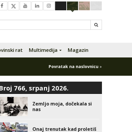
inski rat
Multimedija
Magazin
Povratak na naslovnicu
»
Broj 766, srpanj 2026.
Zemljo moja, dočekala si
nas
Onaj trenutak kad proletiš