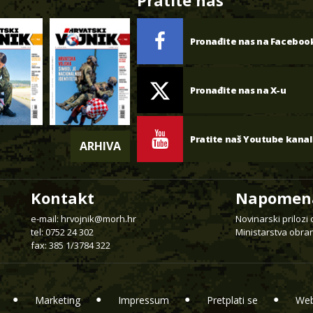
Pratite nas
Pronađite nas na Faceboo
Pronađite nas na X-u
Pratite naš Youtube kanal
ARHIVA
Kontakt
Napomen
e-mail:
hrvojnik@morh.hr
Novinarski prilozi
tel: 0752 24 302
Ministarstva obran
fax: 385 1/3784 322
Marketing
Impressum
Pretplati se
Web