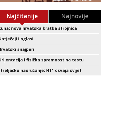
Najčitanije
Najnovije
Kuna: nova hrvatska kratka strojnica
Natječaji i oglasi
Hrvatski snajperi
Orijentacija i fizička spremnost na testu
Streljačko naoružanje: H11 osvaja svijet