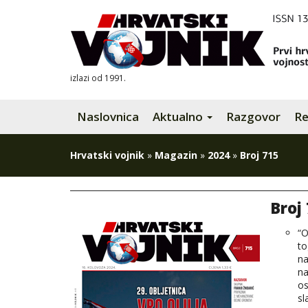
izlazi od 1991.
Naslovnica
Aktualno
Razgovor
Re
Hrvatski vojnik
»
Magazin
»
2024
»
Broj 715
Broj
“O
to
na
na
os
sl