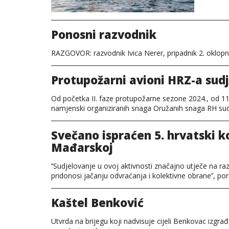
Ponosni razvodnik
RAZGOVOR: razvodnik Ivica Nerer, pripadnik 2. okl
Protupožarni avioni HRZ-a sudj
Od početka II. faze protupožarne sezone 2024., od 11
namjenski organiziranih snaga Oružanih snaga RH sud
Svečano ispraćen 5. hrvatski 
Mađarskoj
‘’Sudjelovanje u ovoj aktivnosti značajno utječe na r
pridonosi jačanju odvraćanja i kolektivne obrane’’, por
Kaštel Benković
Utvrda na brijegu koji nadvisuje cijeli Benkovac izgrađ