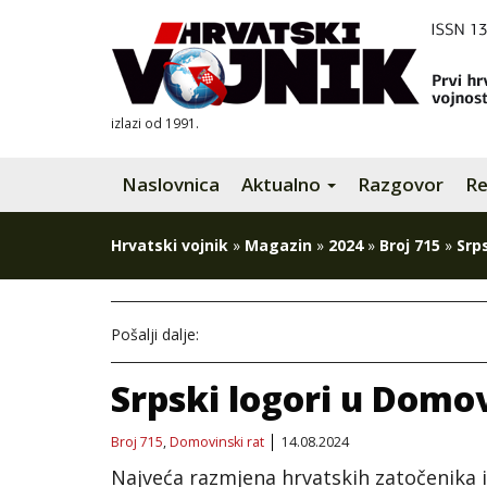
izlazi od 1991.
Naslovnica
Aktualno
Razgovor
Re
Hrvatski vojnik
»
Magazin
»
2024
»
Broj 715
»
Srp
Pošalji dalje:
Srpski logori u Dom
Broj 715
,
Domovinski rat
14.08.2024
Najveća razmjena hrvatskih zatočenika iz