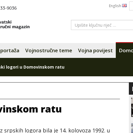
English
portaža
Vojnostručne teme
Vojna povijest
Domov
ski logori u Domovinskom ratu
ovinskom ratu
 srpskih logora bila je 14. kolovoza 1992. u