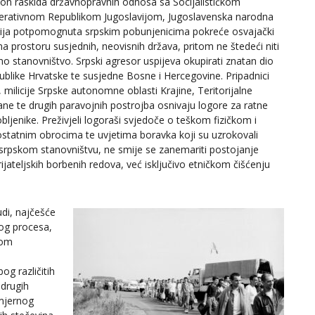
on raskida državnopravnih odnosa sa Socijalističkom
erativnom Republikom Jugoslavijom, Jugoslavenska narodna
ija potpomognuta srpskim pobunjenicima pokreće osvajački
na prostoru susjednih, neovisnih država, pritom ne štedeći niti
lno stanovništvo. Srpski agresor uspijeva okupirati znatan dio
ublike Hrvatske te susjedne Bosne i Hercegovine. Pripadnici
 milicije Srpske autonomne oblasti Krajine, Teritorijalne
ane te drugih paravojnih postrojba osnivaju logore za ratne
bljenike. Preživjeli logoraši svjedoče o teškom fizičkom i
dostatnim obrocima te uvjetima boravka koji su uzrokovali
rpskom stanovništvu, ne smije se zanemariti postojanje
jateljskih borbenih redova, već isključivo etničkom čišćenju
udi, najčešće
og procesa,
kom
bog različitih
i drugih
amjernog