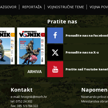
RAZGOVOR
REPORTAŽA
VOJNOSTRUČNE TEME
VOJNA POV
Pratite nas
Pronađite nas na Faceboo
Pronađite nas na X-u
Pratite naš Youtube kanal
ARHIVA
Kontakt
Napomen
e-mail:
hrvojnik@morh.hr
Novinarski prilozi
tel: 0752 24 302
Ministarstva obran
fax: 385 1/3784 322