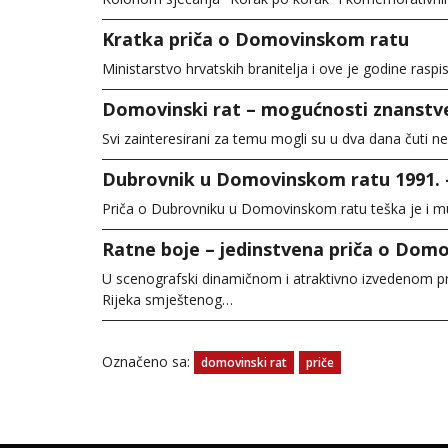
Kratka priča o Domovinskom ratu
Ministarstvo hrvatskih branitelja i ove je godine ras
Domovinski rat – mogućnosti znanstv
Svi zainteresirani za temu mogli su u dva dana čuti 
Dubrovnik u Domovinskom ratu 1991. –
Priča o Dubrovniku u Domovinskom ratu teška je i muč
Ratne boje – jedinstvena priča o Dom
U scenografski dinamičnom i atraktivno izvedenom 
Rijeka smještenog…
Označeno sa:
domovinski rat
priče