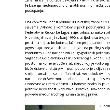
zanemarivanja do tada usvojenih pravnih i civilizacijs
te kršenja međunarodno priznatih normi o međulju
postupanju.
Prvi konkretniji obrisi pobune u Hrvatskoj započeli s
sjeverna Dalmacija kontrolom srpskih pobunjenika izo
Federativne Republike Jugoslavije, odnosno nakon održ
Hrvatskoj (travanj i svibanj 1990.), uslijedile su brojn
prostora koji su bojkotima, lažnom propagandom, insc
Jugoslaviju. Beogradski vrh 90-ih godina prošlog stolj
komunizmu, već nacionalnih i dugogodišnjih politički
Sagledavajući cjelokupnu sliku oružanog sukoba u jugo
prostor na kome je vođen rat, narod koji je vodio agr
bivše države pristižu prvi metci, potpuno je vidljiva 
smije promatrati kao građanski rat, već sukob dviju za
nacionalne države morao oduprijeti nasilnoj ideji stvar
Domovinskog rata Vladimir Ljubanović istaknuo je kako s
političke neovisnosti Republike Hrvatske, svakodnevn
povrede međunarodnog humanitarnog prava.
Ujedin