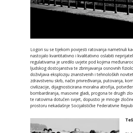
Logori su se tijekom povijesti ratovanja nametnuli 
nastojalo kvantitativno i kvalitativno oslabiti nepr
regulativama je uredilo uvjete pod kojima međunarodn
ljudskog dostojanstva te zbrinjavanja osnovnih fiziološ
doživljava eksploziju znanstvenih i tehnoloških novitet
zdravstvenu skrb, način privređivanja, putovanja, ko
civilizacije, dijagnosticirana moralna atrofija, pot
bombardiranja, masovne gladi, progona te drugih zlo
te ratovima dotučen svijet, dopustio je mnoge zločin
prostoru nekadašnje Socijalističke Federativne Republ
Teš