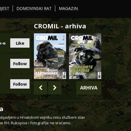
IJEST
DOMOVINSKI RAT
MAGAZIN
CROMIL - arhiva
Like
k-u
Follow
Follow
ARHIVA
a
 objavljeni u Hrvatskom vojniku nisu službeni stav
e RH. Rukopise i fotografije ne vraćamo.