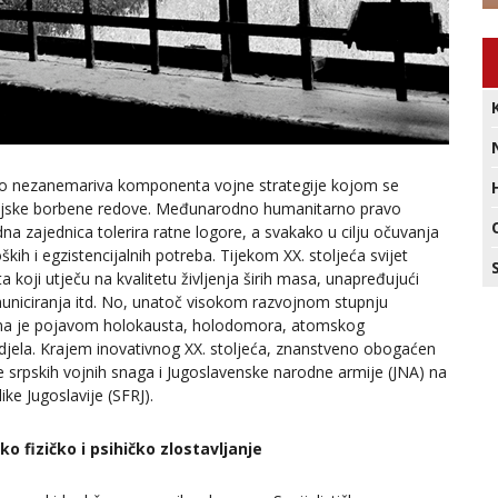
kao nezanemariva komponenta vojne strategije kojom se
ijateljske borbene redove. Međunarodno humanitarno pravo
a zajednica tolerira ratne logore, a svakako u cilju očuvanja
kih i egzistencijalnih potreba. Tijekom XX. stoljeća svijet
a koji utječu na kvalitetu življenja širih masa, unapređujući
municiranja itd. No, unatoč visokom razvojnom stupnju
vrđena je pojavom holokausta, holodomora, atomskog
djela. Krajem inovativnog XX. stoljeća, znanstveno obogaćen
e srpskih vojnih snaga i Jugoslavenske narodne armije (JNA) na
ike Jugoslavije (SFRJ).
ko fizičko i psihičko zlostavljanje