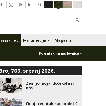
inski rat
Multimedija
Magazin
Povratak na naslovnicu
»
Broj 766, srpanj 2026.
Zemljo moja, dočekala si
nas
Onaj trenutak kad proletiš