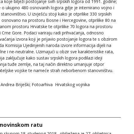
ća koje bilježi postojanje svih srpskih logora od 1991. godine;
je o ukupno 480 osnovanih logora gdje je internirano vojno i
o stanovništvo. U izvješću stoji kako je otprilike 330 srpskih
 osnovano na prostoru Bosne i Hercegovine, otprilike 80 na
anom prostoru Hrvatske te otprilike 70 logora na prostoru
 i Crne Gore. Podaci variraju radi prihvaćanja, odnosno
vaćanja izvora koji je prijavio postojanje logora te s obzirom
da Komisija Ujedinjenih naroda izvore informacija dijeli na
lne i ne-neutralne. Uzimajući u obzir sve karakteristike rata,
ja zaključuje kako sustav srpskih logora podilazi ideji
nja tuđe zemlje, na taj način direktno umanjuje otpor
ateljske vojske te nameće strah neborbenom stanovništvu.
 Andrea Briješki; Fotoarhiva Hrvatskog vojnika
Domovinskom ratu
 skupom 18. studenog 2018., obilježena je 27. obljetnica…