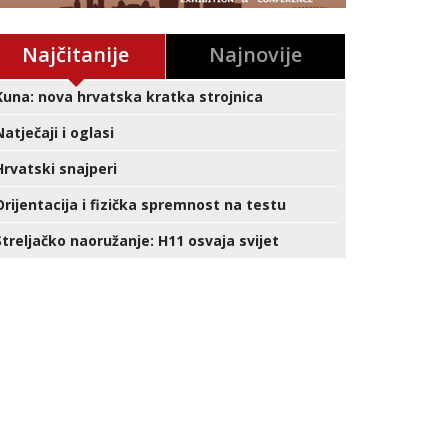
Najčitanije
Najnovije
Kuna: nova hrvatska kratka strojnica
Natječaji i oglasi
Hrvatski snajperi
Orijentacija i fizička spremnost na testu
Streljačko naoružanje: H11 osvaja svijet