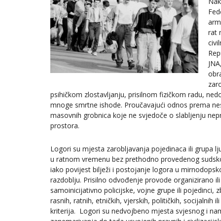
Nak
Fed
arm
rat 
civi
Rep
JNA,
obr
zaro
psihičkom zlostavljanju, prisilnom fizičkom radu, ne
mnoge smrtne ishode. Proučavajući odnos prema nes
masovnih grobnica koje ne svjedoče o slabljenju nepri
prostora.
Logori su mjesta zarobljavanja pojedinaca ili grupa lj
u ratnom vremenu bez prethodno provedenog sudsk
iako povijest bilježi i postojanje logora u mirnodops
razdoblju. Prisilno odvođenje provode organizirano ili
samoinicijativno policijske, vojne grupe ili pojedinci, z
rasnih, ratnih, etničkih, vjerskih, političkih, socijalnih il
kriterija. Logori su nedvojbeno mjesta svjesnog i n