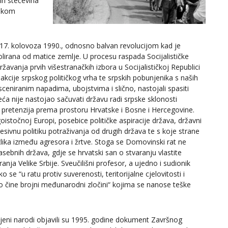
kih stečevina
dskom
u 17. kolovoza 1990., odnosno balvan revolucijom kad je
lirana od matice zemlje. U procesu raspada Socijalističke
avanja prvih višestranačkih izbora u Socijalističkoj Republici
e akcije srpskog političkog vrha te srpskih pobunjenika s naših
eniranim napadima, ubojstvima i slično, nastojali spasiti
eća nije nastojao sačuvati državu radi srpske sklonosti
h pretenzija prema prostoru Hrvatske i Bosne i Hercegovine.
istočnoj Europi, posebice političke aspiracije država, državni
esivnu politiku potraživanja od drugih država te s koje strane
razlika između agresora i žrtve. Stoga se Domovinski rat ne
sebnih država, gdje se hrvatski san o stvaranju vlastite
anja Velike Srbije. Sveučilišni profesor, a ujedno i sudionik
e “u ratu protiv suverenosti, teritorijalne cjelovitosti i
o čine brojni međunarodni zločini“ kojima se nanose teške
jeni narodi objavili su 1995. godine dokument Završnog