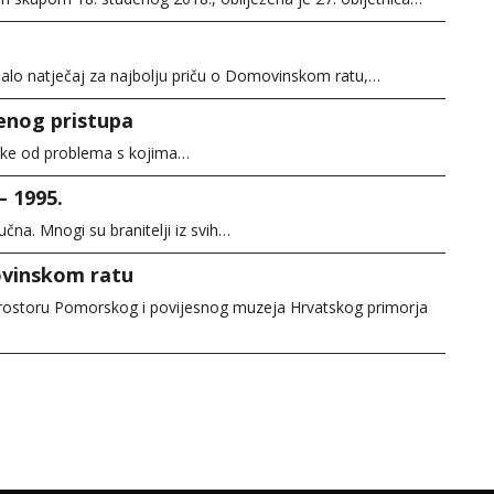
pisalo natječaj za najbolju priču o Domovinskom ratu,…
enog pristupa
neke od problema s kojima…
 1995.
na. Mnogi su branitelji iz svih…
ovinskom ratu
prostoru Pomorskog i povijesnog muzeja Hrvatskog primorja