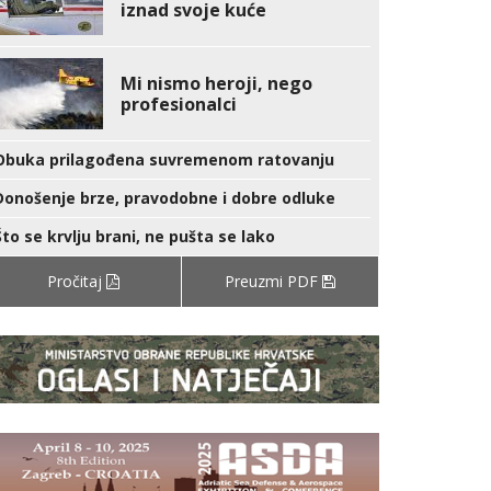
iznad svoje kuće
Mi nismo heroji, nego
profesionalci
Obuka prilagođena suvremenom ratovanju
Donošenje brze, pravodobne i dobre odluke
Što se krvlju brani, ne pušta se lako
Pročitaj
Preuzmi PDF