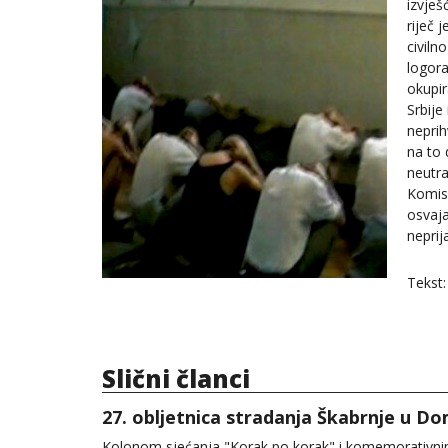
izvješ
riječ 
civiln
logora
okupir
Srbije
neprih
na to 
neutra
Komisi
osvaja
neprij
Tekst:
Slični članci
27. obljetnica stradanja Škabrnje u 
Kolonom sjećanja "Korak po korak" i komemorativnim