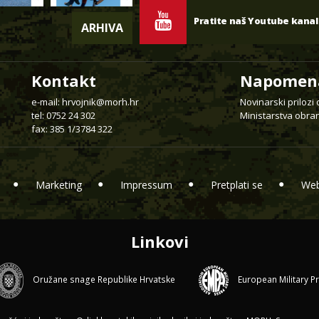
Pratite naš Youtube kanal
ARHIVA
Kontakt
Napomen
e-mail:
hrvojnik@morh.hr
Novinarski prilozi
tel: 0752 24 302
Ministarstva obran
fax: 385 1/3784 322
Marketing
Impressum
Pretplati se
Web
Linkovi
Oružane snage Republike Hrvatske
European Military P