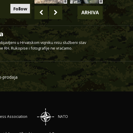
Follow
ARHIVA
a
 objavljeni u Hrvatskom vojniku nisu službeni stav
e RH. Rukopise i fotografije ne vraćamo.
-prodaja
ress Association
NATO