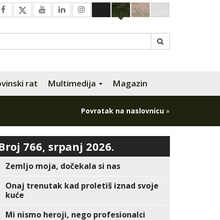
inski rat
Multimedija
Magazin
Povratak na naslovnicu
»
Broj 766, srpanj 2026.
Zemljo moja, dočekala si nas
Onaj trenutak kad proletiš iznad svoje
kuće
Mi nismo heroji, nego profesionalci