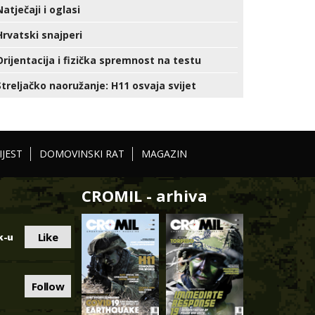
Natječaji i oglasi
Hrvatski snajperi
Orijentacija i fizička spremnost na testu
Streljačko naoružanje: H11 osvaja svijet
IJEST
DOMOVINSKI RAT
MAGAZIN
CROMIL - arhiva
Like
k-u
Follow