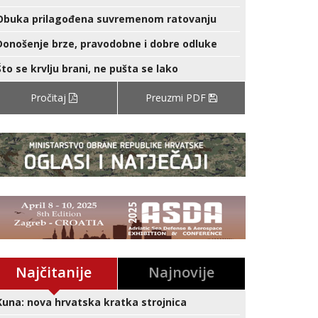
Obuka prilagođena suvremenom ratovanju
Donošenje brze, pravodobne i dobre odluke
Što se krvlju brani, ne pušta se lako
Pročitaj
Preuzmi PDF
Najčitanije
Najnovije
Kuna: nova hrvatska kratka strojnica