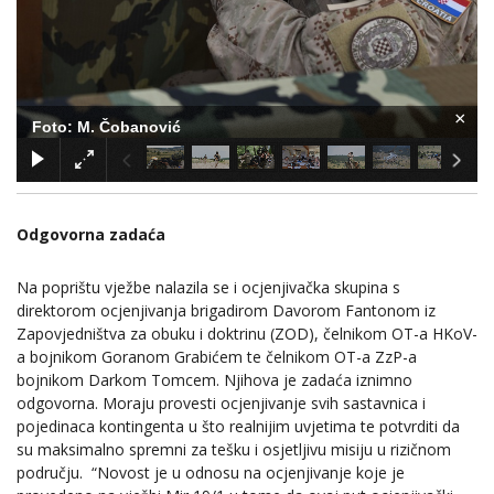
×
Foto: M. Čobanović
Odgovorna zadaća
Na poprištu vježbe nalazila se i ocjenjivačka skupina s
direktorom ocjenjivanja brigadirom Davorom Fantonom iz
Zapovjedništva za obuku i doktrinu (ZOD), čelnikom OT-a HKoV-
a bojnikom Goranom Grabićem te čelnikom OT-a ZzP-a
bojnikom Darkom Tomcem. Njihova je zadaća iznimno
odgovorna. Moraju provesti ocjenjivanje svih sastavnica i
pojedinaca kontingenta u što realnijim uvjetima te potvrditi da
su maksimalno spremni za tešku i osjetljivu misiju u rizičnom
području. “Novost je u odnosu na ocjenjivanje koje je