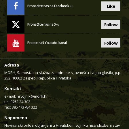
Like
Pronađite nas na Facebook-u
Follow
Pronađite nas na X-u
Follow
Pratite naš Youtube kanal
Adresa
MORH, Samostalna služba za odnose s javnošću i vojna glasila, p.p.
252, 10002 Zagreb, Republika Hrvatska
Kontakt
e-mail:
hrvojnik@morh.hr
tel: 0752 24 302
fax: 385 1/3784 322
Napomena
Novinarski prilozi objavljeni u Hrvatskom vojniku nisu službeni stav