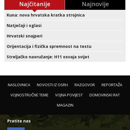
Najčitanije
Najnovije
Kuna: nova hrvatska kratka strojnica
Natječaji i oglasi
Hrvatski snajperi
Orijentacija i fizička spremnost na testu
Streljačko naoružanje: H11 osvaja svijet
NASLOVNICA
NOVOSTI IZ OSRH
RAZGOVOR
REPORTAŽA
VOJNOSTRUČNE TEME
VOJNA POVIJEST
DOMOVINSKI RAT
MAGAZIN
Pratite nas