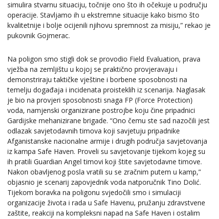
simulira stvarnu situaciju, točnije ono što ih očekuje u području
operacije. Stavljamo ih u ekstremne situacije kako bismo što
kvalitetnije i bolje ocijenili njihovu spremnost za misiju,” rekao je
pukovnik Gojmerac.
Na poligon smo stigli dok se provodio Field Evaluation, prava
vježba na zemljištu u kojoj se praktično provjeravaju i
demonstriraju taktičke vještine i borbene sposobnosti na
temelju događaja i incidenata proisteklih iz scenarija. Naglasak
je bio na provjeri sposobnosti snaga FP (Force Protection)
voda, namjenski organizirane postrojbe koju čine pripadnici
Gardijske mehanizirane brigade. “Ono čemu ste sad nazočili jest
odlazak savjetodavnih timova koji savjetuju pripadnike
Afganistanske nacionalne armije i drugih područja savjetovanja
iz kampa Safe Haven. Proveli su savjetovanje tijekom kojeg su
ih pratili Guardian Angel timovi koji štite savjetodavne timove.
Nakon obavljenog posla vratili su se zračnim putem u kamp,”
objasnio je scenarij zapovjednik voda natporučnik Tino Dolić.
Tijekom boravka na poligonu svjedočili smo i simulaciji
organizacije života i rada u Safe Havenu, pružanju zdravstvene
zaštite, reakciji na kompleksni napad na Safe Haven i ostalim