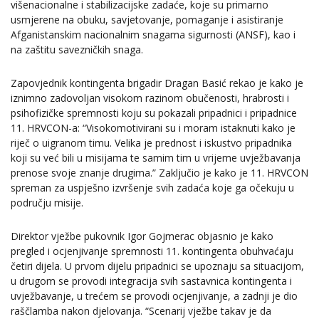
višenacionalne i stabilizacijske zadaće, koje su primarno
usmjerene na obuku, savjetovanje, pomaganje i asistiranje
Afganistanskim nacionalnim snagama sigurnosti (ANSF), kao i
na zaštitu savezničkih snaga.
Zapovjednik kontingenta brigadir Dragan Basić rekao je kako je
iznimno zadovoljan visokom razinom obučenosti, hrabrosti i
psihofizičke spremnosti koju su pokazali pripadnici i pripadnice
11. HRVCON-a: “Visokomotivirani su i moram istaknuti kako je
riječ o uigranom timu. Velika je prednost i iskustvo pripadnika
koji su već bili u misijama te samim tim u vrijeme uvježbavanja
prenose svoje znanje drugima.” Zaključio je kako je 11. HRVCON
spreman za uspješno izvršenje svih zadaća koje ga očekuju u
području misije.
Direktor vježbe pukovnik Igor Gojmerac objasnio je kako
pregled i ocjenjivanje spremnosti 11. kontingenta obuhvaćaju
četiri dijela. U prvom dijelu pripadnici se upoznaju sa situacijom,
u drugom se provodi integracija svih sastavnica kontingenta i
uvježbavanje, u trećem se provodi ocjenjivanje, a zadnji je dio
raščlamba nakon djelovanja. “Scenarij vježbe takav je da