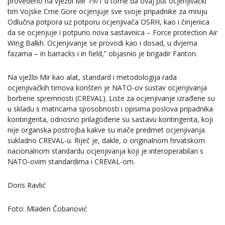
provedeno na vježbi Mir 19/1 u tome da ovaj put ocjenjivački
tim Vojske Crne Gore ocjenjuje sve svoje pripadnike za misiju
Odlučna potpora uz potporu ocjenjivača OSRH, kao i činjenica
da se ocjenjuje i potpuno nova sastavnica – Force protection Air
Wing Balkh. Ocjenjivanje se provodi kao i dosad, u dvjema
fazama – in barracks i in field,” objasnio je brigadir Fanton.
Na vježbi Mir kao alat, standard i metodologija rada
ocjenjivačkih timova korišten je NATO-ov sustav ocjenjivanja
borbene spremnosti (CREVAL). Liste za ocjenjivanje izrađene su
u skladu s matricama sposobnosti i opisima poslova pripadnika
kontingenta, odnosno prilagođene su sastavu kontingenta, koji
nije organska postrojba kakve su inače predmet ocjenjivanja
sukladno CREVAL-u. Riječ je, dakle, o originalnom hrvatskom
nacionalnom standardu ocjenjivanja koji je interoperabilan s
NATO-ovim standardima i CREVAL-om.
Doris Ravlić
Foto: Mladen Čobanović