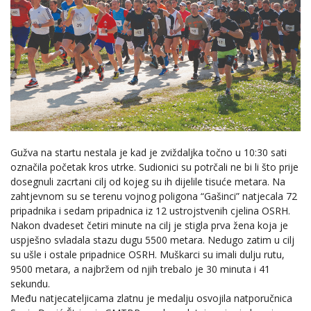
Gužva na startu nestala je kad je zviždaljka točno u 10:30 sati
označila početak kros utrke. Sudionici su potrčali ne bi li što prije
dosegnuli zacrtani cilj od kojeg su ih dijelile tisuće metara. Na
zahtjevnom su se terenu vojnog poligona “Gašinci” natjecala 72
pripadnika i sedam pripadnica iz 12 ustrojstvenih cjelina OSRH.
Nakon dvadeset četiri minute na cilj je stigla prva žena koja je
uspješno svladala stazu dugu 5500 metara. Nedugo zatim u cilj
su ušle i ostale pripadnice OSRH. Muškarci su imali dulju rutu,
9500 metara, a najbržem od njih trebalo je 30 minuta i 41
sekundu.
Među natjecateljicama zlatnu je medalju osvojila natporučnica