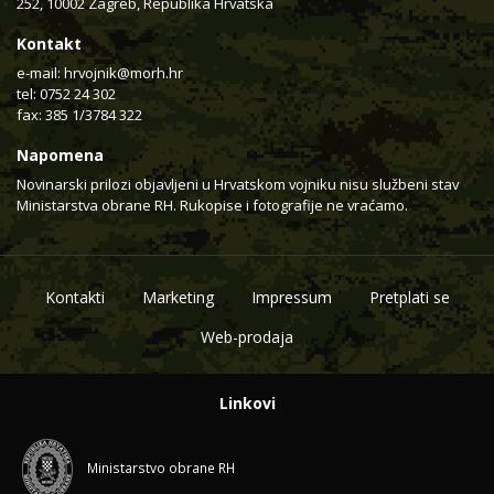
252, 10002 Zagreb, Republika Hrvatska
Kontakt
e-mail:
hrvojnik@morh.hr
tel: 0752 24 302
fax: 385 1/3784 322
Napomena
Novinarski prilozi objavljeni u Hrvatskom vojniku nisu službeni stav
Ministarstva obrane RH. Rukopise i fotografije ne vraćamo.
Kontakti
Marketing
Impressum
Pretplati se
Web-prodaja
Linkovi
Ministarstvo obrane RH