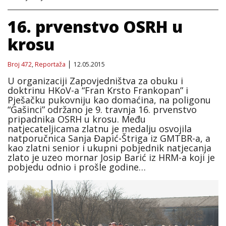
16. prvenstvo OSRH u
krosu
Broj 472
,
Reportaža
12.05.2015
U organizaciji Zapovjedništva za obuku i
doktrinu HKoV-a “Fran Krsto Frankopan” i
Pješačku pukovniju kao domaćina, na poligonu
“Gašinci” održano je 9. travnja 16. prvenstvo
pripadnika OSRH u krosu. Među
natjecateljicama zlatnu je medalju osvojila
natporučnica Sanja Đapić-Štriga iz GMTBR-a, a
kao zlatni senior i ukupni pobjednik natjecanja
zlato je uzeo mornar Josip Barić iz HRM-a koji je
pobjedu odnio i prošle godine…