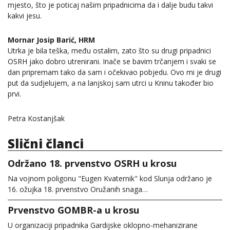
mjesto, što je poticaj našim pripadnicima da i dalje budu takvi
kakvi jesu.
Mornar Josip Barić, HRM
Utrka je bila teška, među ostalim, zato što su drugi pripadnici
OSRH jako dobro utrenirani. Inače se bavim trčanjem i svaki se
dan pripremam tako da sam i očekivao pobjedu. Ovo mi je drugi
put da sudjelujem, a na lanjskoj sam utrci u Kninu također bio
prvi.
Petra Kostanjšak
Slični članci
Održano 18. prvenstvo OSRH u krosu
Na vojnom poligonu "Eugen Kvaternik" kod Slunja održano je
16. ožujka 18. prvenstvo Oružanih snaga…
Prvenstvo GOMBR-a u krosu
U organizaciji pripadnika Gardijske oklopno-mehanizirane