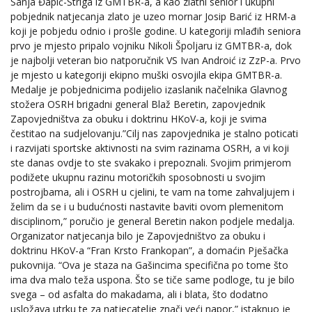
Sanja Đapić-Štriga iz GMTBR-a, a kao zlatni senior i ukupni
pobjednik natjecanja zlato je uzeo mornar Josip Barić iz HRM-a
koji je pobjedu odnio i prošle godine. U kategoriji mlađih seniora
prvo je mjesto pripalo vojniku Nikoli Špoljaru iz GMTBR-a, dok
je najbolji veteran bio natporučnik VS Ivan Androić iz ZzP-a. Prvo
je mjesto u kategoriji ekipno muški osvojila ekipa GMTBR-a.
Medalje je pobjednicima podijelio izaslanik načelnika Glavnog
stožera OSRH brigadni general Blaž Beretin, zapovjednik
Zapovjedništva za obuku i doktrinu HKoV-a, koji je svima
čestitao na sudjelovanju.”Cilj nas zapovjednika je stalno poticati
i razvijati sportske aktivnosti na svim razinama OSRH, a vi koji
ste danas ovdje to ste svakako i prepoznali. Svojim primjerom
podižete ukupnu razinu motoričkih sposobnosti u svojim
postrojbama, ali i OSRH u cjelini, te vam na tome zahvaljujem i
želim da se i u budućnosti nastavite baviti ovom plemenitom
disciplinom,” poručio je general Beretin nakon podjele medalja.
Organizator natjecanja bilo je Zapovjedništvo za obuku i
doktrinu HKoV-a “Fran Krsto Frankopan”, a domaćin Pješačka
pukovnija. “Ova je staza na Gašincima specifična po tome što
ima dva malo teža uspona. Što se tiče same podloge, tu je bilo
svega – od asfalta do makadama, ali i blata, što dodatno
usložava utrku te za natjecatelje znači veći napor,” istaknuo je