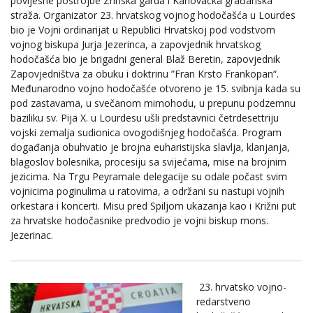
povijesne postrojbe Zrinska garda i Karlovačka građanska
straža. Organizator 23. hrvatskog vojnog hodočašća u Lourdes
bio je Vojni ordinarijat u Republici Hrvatskoj pod vodstvom
vojnog biskupa Jurja Jezerinca, a zapovjednik hrvatskog
hodočašća bio je brigadni general Blaž Beretin, zapovjednik
Zapovjedništva za obuku i doktrinu ”Fran Krsto Frankopan“.
Međunarodno vojno hodočašće otvoreno je 15. svibnja kada su
pod zastavama, u svečanom mimohodu, u prepunu podzemnu
baziliku sv. Pija X. u Lourdesu ušli predstavnici četrdesettriju
vojski zemalja sudionica ovogodišnjeg hodočašća. Program
događanja obuhvatio je brojna euharistijska slavlja, klanjanja,
blagoslov bolesnika, procesiju sa svijećama, mise na brojnim
jezicima. Na Trgu Peyramale delegacije su odale počast svim
vojnicima poginulima u ratovima, a održani su nastupi vojnih
orkestara i koncerti. Misu pred Spiljom ukazanja kao i Križni put
za hrvatske hodočasnike predvodio je vojni biskup mons.
Jezerinac.
23. hrvatsko vojno-
redarstveno