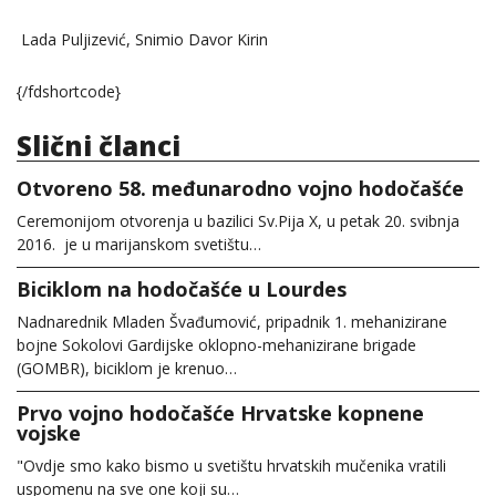
Lada Puljizević, Snimio Davor Kirin
{/fdshortcode}
Slični članci
Otvoreno 58. međunarodno vojno hodočašće
Ceremonijom otvorenja u bazilici Sv.Pija X, u petak 20. svibnja
2016. je u marijanskom svetištu…
Biciklom na hodočašće u Lourdes
Nadnarednik Mladen Švađumović, pripadnik 1. mehanizirane
bojne Sokolovi Gardijske oklopno-mehanizirane brigade
(GOMBR), biciklom je krenuo…
Prvo vojno hodočašće Hrvatske kopnene
vojske
"Ovdje smo kako bismo u svetištu hrvatskih mučenika vratili
uspomenu na sve one koji su…