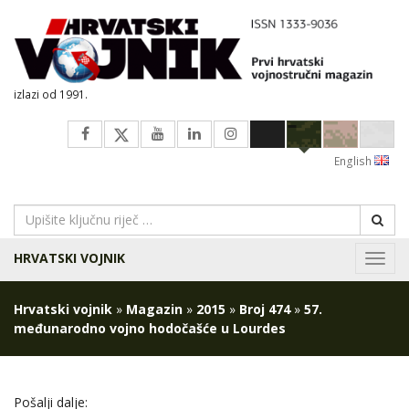
izlazi od 1991.
English
HRVATSKI VOJNIK
Navig
Hrvatski vojnik
»
Magazin
»
2015
»
Broj 474
»
57.
međunarodno vojno hodočašće u Lourdes
Pošalji dalje: