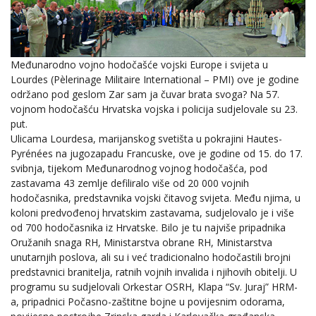
Međunarodno vojno hodočašće vojski Europe i svijeta u
Lourdes (Pèlerinage Militaire International – PMI) ove je godine
održano pod geslom Zar sam ja čuvar brata svoga? Na 57.
vojnom hodočašću Hrvatska vojska i policija sudjelovale su 23.
put.
Ulicama Lourdesa, marijanskog svetišta u pokrajini Hautes-
Pyrénées na jugozapadu Francuske, ove je godine od 15. do 17.
svibnja, tijekom Međunarodnog vojnog hodočašća, pod
zastavama 43 zemlje defiliralo više od 20 000 vojnih
hodočasnika, predstavnika vojski čitavog svijeta. Među njima, u
koloni predvođenoj hrvatskim zastavama, sudjelovalo je i više
od 700 hodočasnika iz Hrvatske. Bilo je tu najviše pripadnika
Oružanih snaga RH, Ministarstva obrane RH, Ministarstva
unutarnjih poslova, ali su i već tradicionalno hodočastili brojni
predstavnici branitelja, ratnih vojnih invalida i njihovih obitelji. U
programu su sudjelovali Orkestar OSRH, Klapa “Sv. Juraj” HRM-
a, pripadnici Počasno-zaštitne bojne u povijesnim odorama,