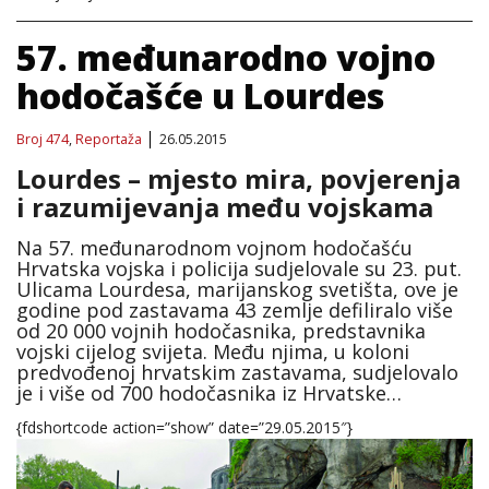
57. međunarodno vojno
hodočašće u Lourdes
Broj 474
,
Reportaža
26.05.2015
Lourdes – mjesto mira, povjerenja
i razumijevanja među vojskama
Na 57. međunarodnom vojnom hodočašću
Hrvatska vojska i policija sudjelovale su 23. put.
Ulicama Lourdesa, marijanskog svetišta, ove je
godine pod zastavama 43 zemlje defiliralo više
od 20 000 vojnih hodočasnika, predstavnika
vojski cijelog svijeta. Među njima, u koloni
predvođenoj hrvatskim zastavama, sudjelovalo
je i više od 700 hodočasnika iz Hrvatske…
{fdshortcode action=”show” date=”29.05.2015″}