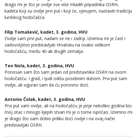
drago mi je što je ovdje sve više mladih pripadnika OSRH,
kadeta koji su ovdje prvi put i koji će, vjerujem, nastaviti tradiciju
lurdskog hodočašća.
Filip Tomašević, kadet, 3. godina, HVU
Ovdje sam prvi put, nadam se ne i zadnji. Iznimna mi je čast i
zadovoljstvo predstavljati Hrvatsku na ovako velikom
hodočašću, među 40-ak drugih zemalja.
Teo Nola, kadet, 3. godina, HVU
Ponosan sam što sam jedan od predstavnika OSRH na ovom
hodočašću. I grad, i ljudi odišu posebnim duhom. Prvi put sam
ovdje, ali siguran sam da ću ponovno doći.
Antonio Čolak, kadet, 3. godina, HVU
Prvi put sam ovdje, ali na hodočašću je prije nekoliko godina bio
moj otac i mnogo lijepih stvari mi je o tome ispričao. Iznimno mi
je drago što sam dobio priliku doći ovdje i na ovaj način
predstavljati OSRH.