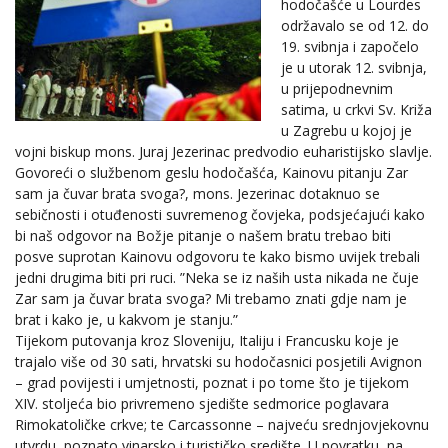
hodočašće u Lourdes
održavalo se od 12. do
19. svibnja i započelo
je u utorak 12. svibnja,
u prijepodnevnim
satima, u crkvi Sv. Križa
u Zagrebu u kojoj je
vojni biskup mons. Juraj Jezerinac predvodio euharistijsko slavlje.
Govoreći o službenom geslu hodočašća, Kainovu pitanju Zar
sam ja čuvar brata svoga?, mons. Jezerinac dotaknuo se
sebičnosti i otuđenosti suvremenog čovjeka, podsjećajući kako
bi naš odgovor na Božje pitanje o našem bratu trebao biti
posve suprotan Kainovu odgovoru te kako bismo uvijek trebali
jedni drugima biti pri ruci. ”Neka se iz naših usta nikada ne čuje
Zar sam ja čuvar brata svoga? Mi trebamo znati gdje nam je
brat i kako je, u kakvom je stanju.”
Tijekom putovanja kroz Sloveniju, Italiju i Francusku koje je
trajalo više od 30 sati, hrvatski su hodočasnici posjetili Avignon
– grad povijesti i umjetnosti, poznat i po tome što je tijekom
XIV. stoljeća bio privremeno sjedište sedmorice poglavara
Rimokatoličke crkve; te Carcassonne – najveću srednjovjekovnu
utvrdu, poznato vinarsko i turističko središte. U povratku, na