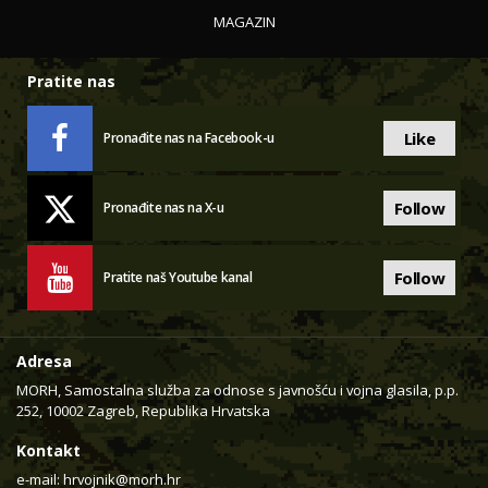
MAGAZIN
Pratite nas
Like
Pronađite nas na Facebook-u
Follow
Pronađite nas na X-u
Follow
Pratite naš Youtube kanal
Adresa
MORH, Samostalna služba za odnose s javnošću i vojna glasila, p.p.
252, 10002 Zagreb, Republika Hrvatska
Kontakt
e-mail:
hrvojnik@morh.hr