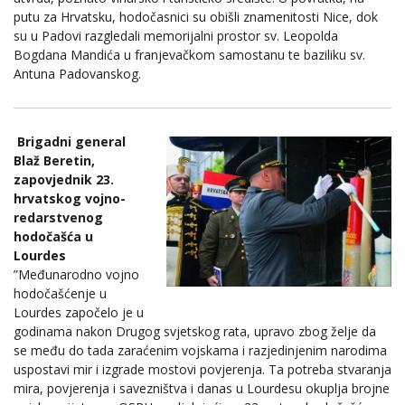
putu za Hrvatsku, hodočasnici su obišli znamenitosti Nice, dok
su u Padovi razgledali memorijalni prostor sv. Leopolda
Bogdana Mandića u franjevačkom samostanu te baziliku sv.
Antuna Padovanskog.
Brigadni general
Blaž Beretin,
zapovjednik 23.
hrvatskog vojno-
redarstvenog
hodočašća u
Lourdes
”Međunarodno vojno
hodočašćenje u
Lourdes započelo je u
godinama nakon Drugog svjetskog rata, upravo zbog želje da
se među do tada zaraćenim vojskama i razjedinjenim narodima
uspostavi mir i izgrade mostovi povjerenja. Ta potreba stvaranja
mira, povjerenja i savezništva i danas u Lourdesu okuplja brojne