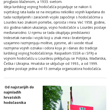
proglasio blaženom, a 1933. svetom.
Ideja lurdskog vojnog hodočašća pojavljuje se nakon II.
svjetskog rata kada se na inicijativu nekoliko vojnih kapelana do
tada razdijeljenih i zaraćenih vojski započinje s hodočašćima u
Lourdes kao znakom pomirbe, oprosta i mira. Već 1958. godine,
sto godina nakon ukazanja, vojno hodočašće u Lourdes postaje
međunarodno. U njemu se tada okupljaju predstavnici
tridesetak naroda i vojski koji u znak mira i bratimljenja
uzajamno razmjenjuju molitve, pjesme, ali i uvode ritual
razmjena vojnih oznaka i odora koja je i danas dio tradicije
lurdskog vojnog hodočašćenja. Raspadom SSSR-a i SFRJ-a
vojnom hodočašću u Lourdesu priključuju se Poljska, Mađarska,
Češka i Ukrajina. Hrvatska se uključuje od 1993., a od 1999.
godine postaje jedna od 15 zemalja organizatora hodočašća.
Od najstarijih do
najmlađih
hrvatskih
hodočasnika