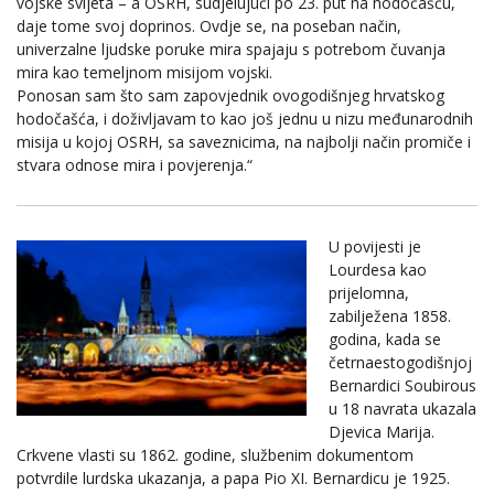
vojske svijeta – a OSRH, sudjelujući po 23. put na hodočašću,
daje tome svoj doprinos. Ovdje se, na poseban način,
univerzalne ljudske poruke mira spajaju s potrebom čuvanja
mira kao temeljnom misijom vojski.
Ponosan sam što sam zapovjednik ovogodišnjeg hrvatskog
hodočašća, i doživljavam to kao još jednu u nizu međunarodnih
misija u kojoj OSRH, sa saveznicima, na najbolji način promiče i
stvara odnose mira i povjerenja.“
U povijesti je
Lourdesa kao
prijelomna,
zabilježena 1858.
godina, kada se
četrnaestogodišnjoj
Bernardici Soubirous
u 18 navrata ukazala
Djevica Marija.
Crkvene vlasti su 1862. godine, službenim dokumentom
potvrdile lurdska ukazanja, a papa Pio XI. Bernardicu je 1925.