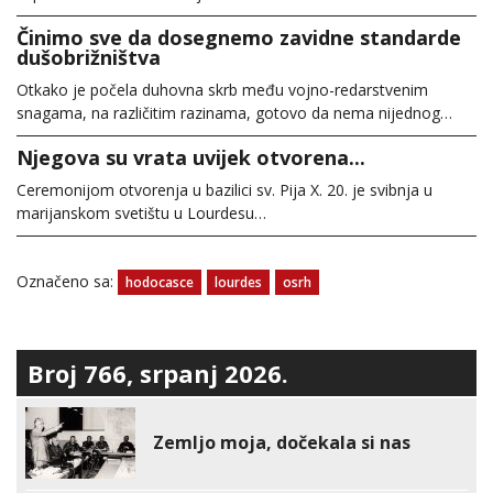
Činimo sve da dosegnemo zavidne standarde
dušobrižništva
Otkako je počela duhovna skrb među vojno-redarstvenim
snagama, na različitim razinama, gotovo da nema nijednog…
Njegova su vrata uvijek otvorena...
Ceremonijom otvorenja u bazilici sv. Pija X. 20. je svibnja u
marijanskom svetištu u Lourdesu…
Označeno sa:
hodocasce
lourdes
osrh
Broj 766, srpanj 2026.
Zemljo moja, dočekala si nas