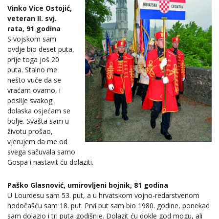
Vinko Vice Ostojić,
veteran II. svj.
rata, 91 godina
S vojskom sam
ovdje bio deset puta,
prije toga još 20
puta. Stalno me
nešto vuče da se
vraćam ovamo, i
poslije svakog
dolaska osjećam se
bolje. Svašta sam u
životu prošao,
vjerujem da me od
svega sačuvala samo
Gospa i nastavit ću dolaziti.
Paško Glasnović, umirovljeni bojnik, 81 godina
U Lourdesu sam 53. put, a u hrvatskom vojno-redarstvenom
hodočašću sam 18. put. Prvi put sam bio 1980. godine, ponekad
sam dolazio i tri puta godišnje. Dolazit ću dokle god mogu, ali