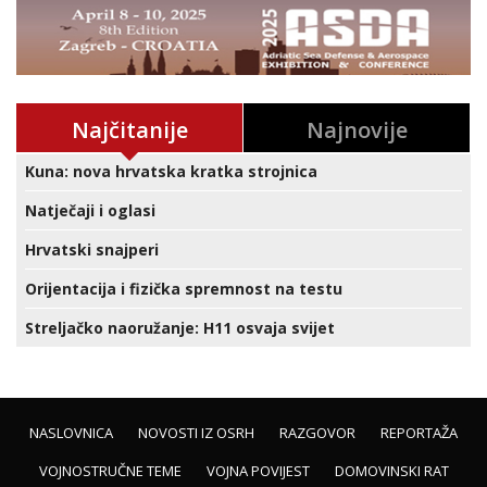
Najčitanije
Najnovije
Kuna: nova hrvatska kratka strojnica
Natječaji i oglasi
Hrvatski snajperi
Orijentacija i fizička spremnost na testu
Streljačko naoružanje: H11 osvaja svijet
NASLOVNICA
NOVOSTI IZ OSRH
RAZGOVOR
REPORTAŽA
VOJNOSTRUČNE TEME
VOJNA POVIJEST
DOMOVINSKI RAT