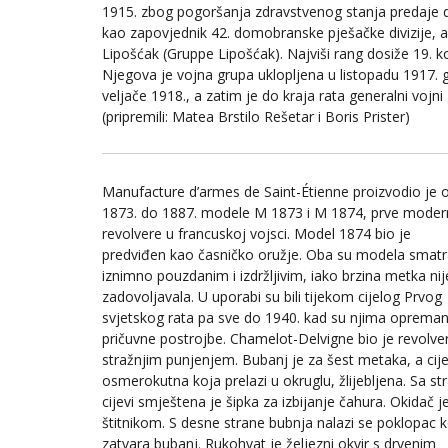
1915. zbog pogoršanja zdravstvenog stanja predaje du
kao zapovjednik 42. domobranske pješačke divizije,
Lipošćak (Gruppe Lipošćak). Najviši rang dosiže 19. 
Njegova je vojna grupa uklopljena u listopadu 1917. g
veljače 1918., a zatim je do kraja rata generalni vojn
(pripremili: Matea Brstilo Rešetar i Boris Prister)
Manufacture d’armes de Saint-Étienne proizvodio je 
1873. do 1887. modele M 1873 i M 1874, prve moder
revolvere u francuskoj vojsci. Model 1874 bio je
predviđen kao časničko oružje. Oba su modela smat
iznimno pouzdanim i izdržljivim, iako brzina metka nij
zadovoljavala. U uporabi su bili tijekom cijelog Prvog
svjetskog rata pa sve do 1940. kad su njima oprema
pričuvne postrojbe. Chamelot-Delvigne bio je revolve
stražnjim punjenjem. Bubanj je za šest metaka, a cij
osmerokutna koja prelazi u okruglu, žlijebljena. Sa st
cijevi smještena je šipka za izbijanje čahura. Okidač j
štitnikom. S desne strane bubnja nalazi se poklopac k
zatvara bubanj. Rukohvat je željezni okvir s drvenim