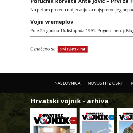
Poručnik korvete Ante Jović – Prvi za
Na petom po redu natjecanju za najspremnijeg pripa
Vojni vremeplov
Prije 25 godina 16. listopada 1991. Poginuli heroji Bl
Označeno sa:
prvi svjetski rat
NASLOVNICA
NOVOSTI IZ OSRH
Hrvatski vojnik - arhiva