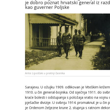
je dobro poznat hrvatski general iz razdo
kao guverner Poljske
Ante Lipošćak u pratnji časnika
Sarajevu. U ožujku 1909. odlikovan je Viteškim križ
1910. u čin general-bojnika. Od siječnja 1911. do svib
kraće bolesti i odstupanja s položaja vratio na vojnu 
pješačke divizije. U svibnju 1914. promaknut je u čin
je Ordenom željezne krune 2. stupnja s ratnom dekor