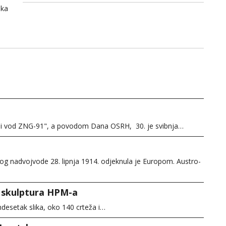
ška
asni vod ZNG-91", a povodom Dana OSRH, 30. je svibnja…
og nadvojvode 28. lipnja 1914. odjeknula je Europom. Austro-
a i skulptura HPM-a
mdesetak slika, oko 140 crteža i…