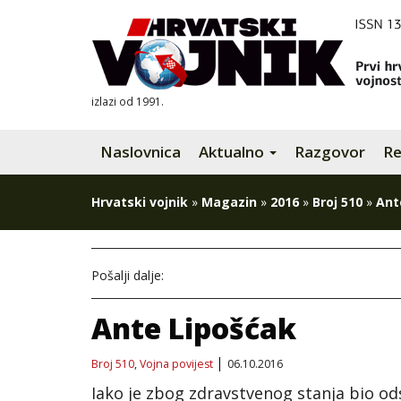
izlazi od 1991.
Naslovnica
Aktualno
Razgovor
Re
Hrvatski vojnik
»
Magazin
»
2016
»
Broj 510
»
Ant
Pošalji dalje:
Ante Lipošćak
Broj 510
,
Vojna povijest
06.10.2016
Iako je zbog zdravstvenog stanja bio od