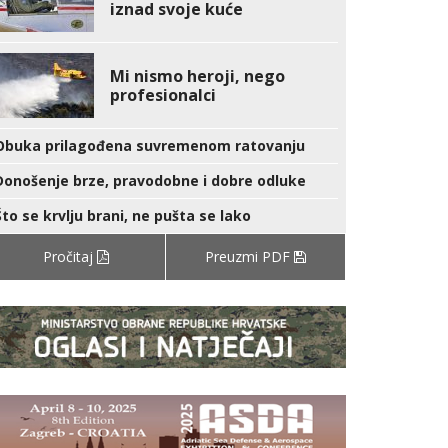
iznad svoje kuće
Mi nismo heroji, nego
profesionalci
Obuka prilagođena suvremenom ratovanju
Donošenje brze, pravodobne i dobre odluke
Što se krvlju brani, ne pušta se lako
Pročitaj
Preuzmi PDF