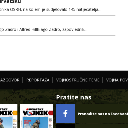
 Hrvatsku
dnika OSRH, na kojem je sudjelovalo 145 natjecatelja…
ago Zadro i Alfred HillBlago Zadro, zapovjednik…
RAZGOVOR
REPORTAŽA
VOJNOSTRUČNE TEME
VOJNA POV
Pratite nas
Pronađite nas na Faceboo