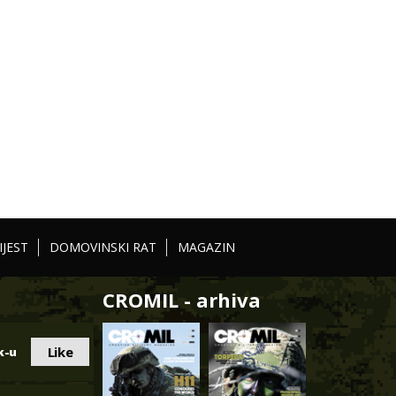
IJEST
DOMOVINSKI RAT
MAGAZIN
CROMIL - arhiva
Like
k-u