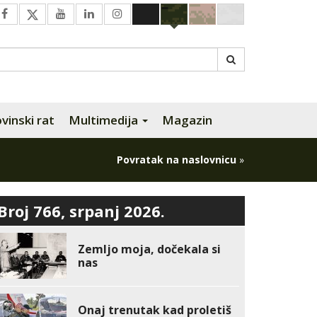
inski rat
Multimedija
Magazin
Povratak na naslovnicu
»
Broj 766, srpanj 2026.
Zemljo moja, dočekala si
nas
Onaj trenutak kad proletiš