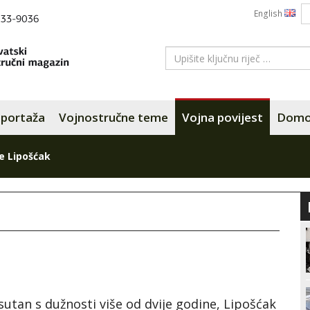
English
portaža
Vojnostručne teme
Vojna povijest
Domov
e Lipošćak
sutan s dužnosti više od dvije godine, Lipošćak