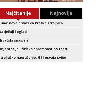
Najčitanije
Najnovije
Kuna: nova hrvatska kratka strojnica
Natječaji i oglasi
Hrvatski snajperi
Orijentacija i fizička spremnost na testu
Streljačko naoružanje: H11 osvaja svijet