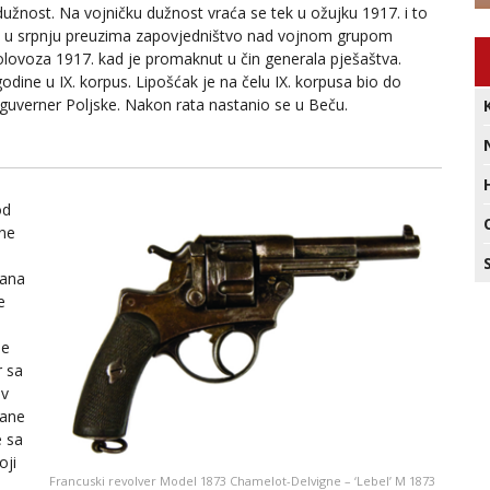
žnost. Na vojničku dužnost vraća se tek u ožujku 1917. i to
 a u srpnju preuzima zapovjedništvo nad vojnom grupom
kolovoza 1917. kad je promaknut u čin generala pješaštva.
odine u IX. korpus. Lipošćak je na čelu IX. korpusa bio do
i guverner Poljske. Nakon rata nastanio se u Beču.
od
ne
rana
e
ne
r sa
ev
rane
e sa
oji
Francuski revolver Model 1873 Chamelot-Delvigne – ‘Lebel’ M 1873