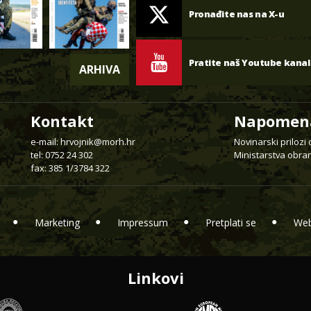
Pronađite nas na X-u
Pratite naš Youtube kanal
ARHIVA
Kontakt
Napomen
e-mail:
hrvojnik@morh.hr
Novinarski prilozi
tel: 0752 24 302
Ministarstva obran
fax: 385 1/3784 322
Marketing
Impressum
Pretplati se
Web
Linkovi