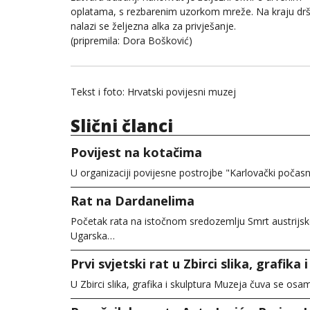
oplatama, s rezbarenim uzorkom mreže. Na kraju dr
nalazi se željezna alka za privješanje.
(pripremila: Dora Bošković)
Tekst i foto: Hrvatski povijesni muzej
Slični članci
Povijest na kotačima
U organizaciji povijesne postrojbe "Karlovački poč
Rat na Dardanelima
Početak rata na istočnom sredozemlju Smrt austrijsk
Ugarska…
Prvi svjetski rat u Zbirci slika, grafik
U Zbirci slika, grafika i skulptura Muzeja čuva se osa