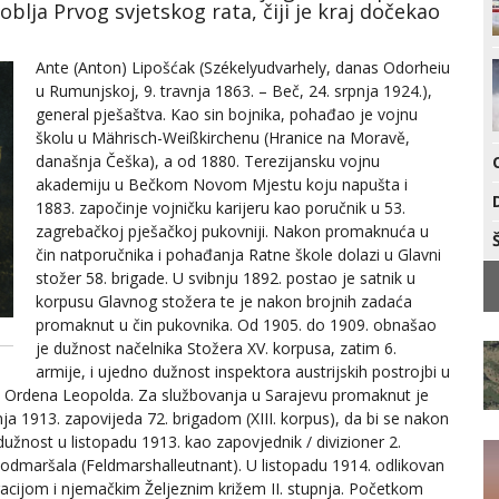
blja Prvog svjetskog rata, čiji je kraj dočekao
Ante (Anton) Lipošćak (Székelyudvarhely, danas Odorheiu
u Rumunjskoj, 9. travnja 1863. – Beč, 24. srpnja 1924.),
general pješaštva. Kao sin bojnika, pohađao je vojnu
školu u Mährisch-Weißkirchenu (Hranice na Moravě,
današnja Češka), a od 1880. Terezijansku vojnu
akademiju u Bečkom Novom Mjestu koju napušta i
1883. započinje vojničku karijeru kao poručnik u 53.
zagrebačkoj pješačkoj pukovniji. Nakon promaknuća u
čin natporučnika i pohađanja Ratne škole dolazi u Glavni
stožer 58. brigade. U svibnju 1892. postao je satnik u
korpusu Glavnog stožera te je nakon brojnih zadaća
promaknut u čin pukovnika. Od 1905. do 1909. obnašao
je dužnost načelnika Stožera XV. korpusa, zatim 6.
armije, i ujedno dužnost inspektora austrijskih postrojbi u
em Ordena Leopolda. Za službovanja u Sarajevu promaknut je
nja 1913. zapovijeda 72. brigadom (XIII. korpus), da bi se nakon
dužnost u listopadu 1913. kao zapovjednik / divizioner 2.
 podmaršala (Feldmarshalleutnant). U listopadu 1914. odlikovan
acijom i njemačkim Željeznim križem II. stupnja. Početkom