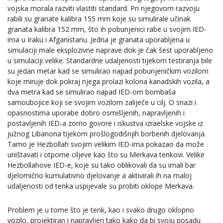
vojska morala razviti vlastiti standard. Pri njegovom razvoju
rabili su granate kalibra 155 mm koje su simulirale učinak
granata kalibra 152 mm, što ih pobunjenici rabe u svojim IED-
ima u Iraku i Afganistanu. Jedna je granata uporabljena u
simulaciji male eksplozivne naprave dok je čak šest uporabljeno
u simulaciji velike. Standardne udaljenosti tijekom testiranja bile
su jedan metar kad se simulirao napad pobunjeničkim vozilom
koje miruje dok pokraj njega prolazi kolona kanadskih vozila, a
dva metra kad se simulirao napad IED-om bombaša
samoubojice koji se svojim vozilom zaliječe u cilj. O snazi i
opasnostima uporabe dobro osmišljenih, napravljenih i
postavljenih IED-a zorno govore i iskustva izraelske vojske iz
južnog Libanona tijekom prošlogodišnjih borbenih djelovanja.
Tamo je Hezbollah svojim velikim IED-ima pokazao da može
uništavati i otporne ciljeve kao što su Merkava tenkovi. Velike
Hezbollahove IED-e, koje su tako oblikovali da su imali bar
djelomično kumulativno djelovanje a aktivirali ih na maloj
udaljenosti od tenka uspijevale su probiti oklope Merkava.
Problem je u tome što je tenk, kao i svako drugo oklopno
vozilo, projektiran i napravljen tako kako da bi svoju posadu