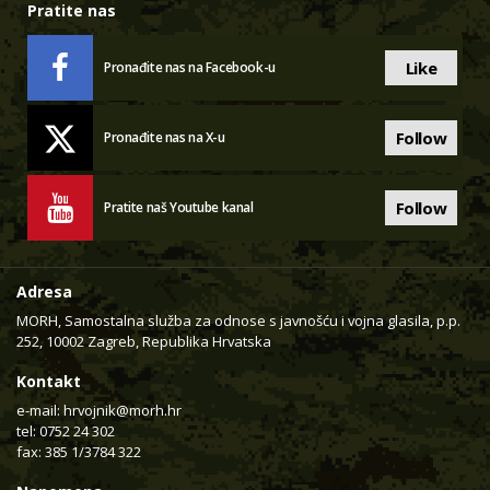
Pratite nas
Like
Pronađite nas na Facebook-u
Follow
Pronađite nas na X-u
Follow
Pratite naš Youtube kanal
Adresa
MORH, Samostalna služba za odnose s javnošću i vojna glasila, p.p.
252, 10002 Zagreb, Republika Hrvatska
Kontakt
e-mail:
hrvojnik@morh.hr
tel: 0752 24 302
fax: 385 1/3784 322