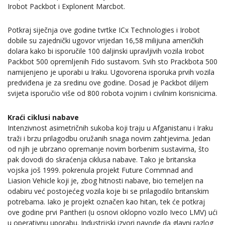
Irobot Packbot i Explonent Marcbot.
Potkraj siječnja ove godine tvrtke ICx Technologies i Irobot
dobile su zajednički ugovor vrijedan 16,58 milijuna američkih
dolara kako bi isporučile 100 daljinski upravljivih vozila Irobot
Packbot 500 opremljenih Fido sustavom. Svih sto Prackbota 500
namijenjeno je uporabi u Iraku. Ugovorena isporuka prvih vozila
predviđena je za sredinu ove godine. Dosad je Packbot diljem
svijeta isporučio više od 800 robota vojnim i civilnim korisnicima.
Kraći ciklusi nabave
Intenzivnost asimetričnih sukoba koji traju u Afganistanu i Iraku
traži i brzu prilagodbu oružanih snaga novim zahtjevima. Jedan
od njih je ubrzano opremanje novim borbenim sustavima, što
pak dovodi do skraćenja ciklusa nabave. Tako je britanska
vojska još 1999. pokrenula projekt Future Commnad and
Liasion Vehicle koji je, zbog hitnosti nabave, bio temeljen na
odabiru već postojećeg vozila koje bi se prilagodilo britanskim
potrebama. Iako je projekt označen kao hitan, tek će potkraj
ove godine prvi Pantheri (u osnovi oklopno vozilo Iveco LMV) ući
u operativnu uporabu. Industrijski izvori navode da glavni razlog