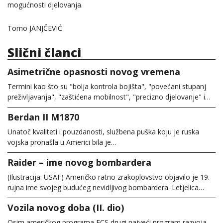
mogućnosti djelovanja.
Tomo JANJČEVIĆ
Slični članci
Asimetrične opasnosti novog vremena
Termini kao što su "bolja kontrola bojišta", "povećani stupanj
preživljavanja", "zaštićena mobilnost", "precizno djelovanje" i…
Berdan II M1870
Unatoč kvaliteti i pouzdanosti, službena puška koju je ruska
vojska pronašla u Americi bila je…
Raider – ime novog bombardera
(Ilustracija: USAF) Američko ratno zrakoplovstvo objavilo je 19.
rujna ime svojeg budućeg nevidljivog bombardera. Letjelica…
Vozila novog doba (II. dio)
Osim američkog programa FCS drugi najveći program razvoja