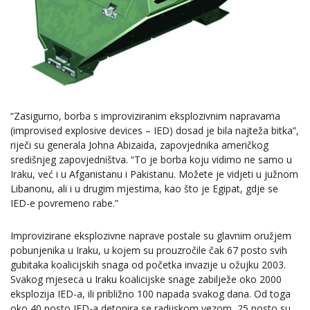
“Zasigurno, borba s improviziranim eksplozivnim napravama
(improvised explosive devices – IED) dosad je bila najteža bitka”,
riječi su generala Johna Abizaida, zapovjednika američkog
središnjeg zapovjedništva. “To je borba koju vidimo ne samo u
Iraku, već i u Afganistanu i Pakistanu. Možete je vidjeti u južnom
Libanonu, ali i u drugim mjestima, kao što je Egipat, gdje se
IED-e povremeno rabe.”
Improvizirane eksplozivne naprave postale su glavnim oružjem
pobunjenika u Iraku, u kojem su prouzročile čak 67 posto svih
gubitaka koalicijskih snaga od početka invazije u ožujku 2003.
Svakog mjeseca u Iraku koalicijske snage zabilježe oko 2000
eksplozija IED-a, ili približno 100 napada svakog dana. Od toga
oko 40 posto IED-a detonira se radijskom vezom, 25 posto su