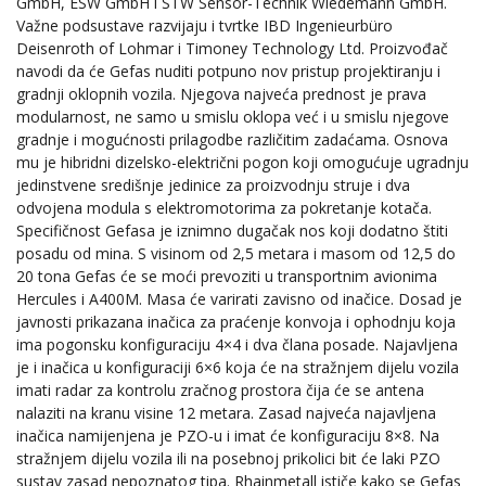
GmbH, ESW GmbH i STW Sensor-Technik Wiedemann GmbH.
Važne podsustave razvijaju i tvrtke IBD Ingenieurbüro
Deisenroth of Lohmar i Timoney Technology Ltd. Proizvođač
navodi da će Gefas nuditi potpuno nov pristup projektiranju i
gradnji oklopnih vozila. Njegova najveća prednost je prava
modularnost, ne samo u smislu oklopa već i u smislu njegove
gradnje i mogućnosti prilagodbe različitim zadaćama. Osnova
mu je hibridni dizelsko-električni pogon koji omogućuje ugradnju
jedinstvene središnje jedinice za proizvodnju struje i dva
odvojena modula s elektromotorima za pokretanje kotača.
Specifičnost Gefasa je iznimno dugačak nos koji dodatno štiti
posadu od mina. S visinom od 2,5 metara i masom od 12,5 do
20 tona Gefas će se moći prevoziti u transportnim avionima
Hercules i A400M. Masa će varirati zavisno od inačice. Dosad je
javnosti prikazana inačica za praćenje konvoja i ophodnju koja
ima pogonsku konfiguraciju 4×4 i dva člana posade. Najavljena
je i inačica u konfiguraciji 6×6 koja će na stražnjem dijelu vozila
imati radar za kontrolu zračnog prostora čija će se antena
nalaziti na kranu visine 12 metara. Zasad najveća najavljena
inačica namijenjena je PZO-u i imat će konfiguraciju 8×8. Na
stražnjem dijelu vozila ili na posebnoj prikolici bit će laki PZO
sustav zasad nepoznatog tipa. Rhainmetall ističe kako se Gefas