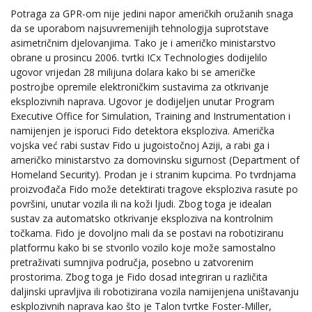
Potraga za GPR-om nije jedini napor američkih oružanih snaga
da se uporabom najsuvremenijih tehnologija suprotstave
asimetričnim djelovanjima. Tako je i američko ministarstvo
obrane u prosincu 2006. tvrtki ICx Technologies dodijelilo
ugovor vrijedan 28 milijuna dolara kako bi se američke
postrojbe opremile elektroničkim sustavima za otkrivanje
eksplozivnih naprava. Ugovor je dodijeljen unutar Program
Executive Office for Simulation, Training and Instrumentation i
namijenjen je isporuci Fido detektora eksploziva. Američka
vojska već rabi sustav Fido u jugoistočnoj Aziji, a rabi ga i
američko ministarstvo za domovinsku sigurnost (Department of
Homeland Security). Prodan je i stranim kupcima. Po tvrdnjama
proizvođača Fido može detektirati tragove eksploziva rasute po
površini, unutar vozila ili na koži ljudi. Zbog toga je idealan
sustav za automatsko otkrivanje eksploziva na kontrolnim
točkama. Fido je dovoljno mali da se postavi na robotiziranu
platformu kako bi se stvorilo vozilo koje može samostalno
pretraživati sumnjiva područja, posebno u zatvorenim
prostorima. Zbog toga je Fido dosad integriran u različita
daljinski upravljiva ili robotizirana vozila namijenjena uništavanju
eskplozivnih naprava kao što je Talon tvrtke Foster-Miller,