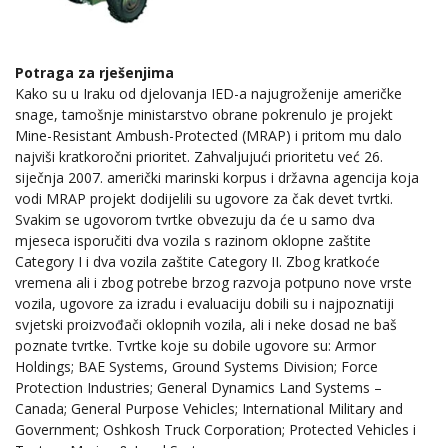
Potraga za rješenjima
Kako su u Iraku od djelovanja IED-a najugroženije američke
snage, tamošnje ministarstvo obrane pokrenulo je projekt
Mine-Resistant Ambush-Protected (MRAP) i pritom mu dalo
najviši kratkoročni prioritet. Zahvaljujući prioritetu već 26.
siječnja 2007. američki marinski korpus i državna agencija koja
vodi MRAP projekt dodijelili su ugovore za čak devet tvrtki.
Svakim se ugovorom tvrtke obvezuju da će u samo dva
mjeseca isporučiti dva vozila s razinom oklopne zaštite
Category I i dva vozila zaštite Category II. Zbog kratkoće
vremena ali i zbog potrebe brzog razvoja potpuno nove vrste
vozila, ugovore za izradu i evaluaciju dobili su i najpoznatiji
svjetski proizvođači oklopnih vozila, ali i neke dosad ne baš
poznate tvrtke. Tvrtke koje su dobile ugovore su: Armor
Holdings; BAE Systems, Ground Systems Division; Force
Protection Industries; General Dynamics Land Systems –
Canada; General Purpose Vehicles; International Military and
Government; Oshkosh Truck Corporation; Protected Vehicles i