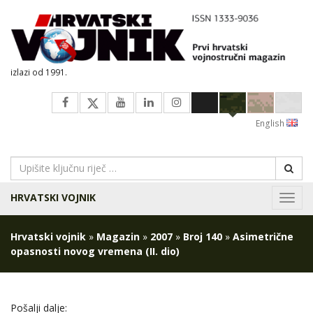
izlazi od 1991.
English
HRVATSKI VOJNIK
Navig
Hrvatski vojnik
»
Magazin
»
2007
»
Broj 140
»
Asimetrične
opasnosti novog vremena (II. dio)
Pošalji dalje: