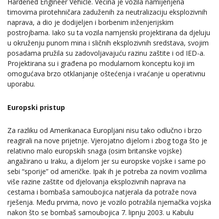
Hardened Engineer Vehicle. Većina je vozila namijenjena
timovima pirotehničara zaduženih za neutralizaciju eksplozivnih
naprava, a dio je dodijeljen i borbenim inženjerijskim
postrojbama. Iako su ta vozila namjenski projektirana da djeluju
u okruženju punom mina i sličnih eksplozivnih sredstava, svojim
posadama pružila su zadovoljavajuću razinu zaštite i od IED-a.
Projektirana su i građena po modularnom konceptu koji im
omogućava brzo otklanjanje oštećenja i vraćanje u operativnu
uporabu.
Europski pristup
Za razliku od Amerikanaca Europljani nisu tako odlučno i brzo
reagirali na nove prijetnje. Vjerojatno dijelom i zbog toga što je
relativno malo europskih snaga (osim britanske vojske)
angažirano u Iraku, a dijelom jer su europske vojske i same po
sebi “sporije” od američke. Ipak ih je potreba za novim vozilima
više razine zaštite od djelovanja eksplozivnih naprava na
cestama i bombaša samoubojica natjerala da potraže nova
rješenja. Među prvima, novo je vozilo potražila njemačka vojska
nakon što se bombaš samoubojica 7. lipnju 2003. u Kabulu