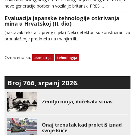
nove generacije borbenih vozila je britanski FRES.…
Evaluacija japanske tehnologije otkrivanja
mina u Hrvatskoj (II. dio)
(nastavak teksta iz prvog dijela) Neki detektori su konstruirani za
pronalaženje predmeta na manjim ili…
Označeno sa:
asimetrija
tehnologija
Broj 766, srpanj 2026.
Zemljo moja, dočekala si nas
Onaj trenutak kad proletiš iznad
svoje kuće