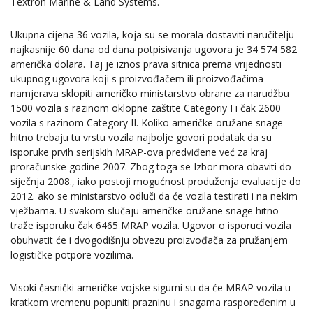
Textron Marine & Land Systems.
Ukupna cijena 36 vozila, koja su se morala dostaviti naručitelju
najkasnije 60 dana od dana potpisivanja ugovora je 34 574 582
američka dolara. Taj je iznos prava sitnica prema vrijednosti
ukupnog ugovora koji s proizvođačem ili proizvođačima
namjerava sklopiti američko ministarstvo obrane za narudžbu
1500 vozila s razinom oklopne zaštite Categoriy I i čak 2600
vozila s razinom Category II. Koliko američke oružane snage
hitno trebaju tu vrstu vozila najbolje govori podatak da su
isporuke prvih serijskih MRAP-ova predviđene već za kraj
proračunske godine 2007. Zbog toga se Izbor mora obaviti do
siječnja 2008., iako postoji mogućnost produženja evaluacije do
2012. ako se ministarstvo odluči da će vozila testirati i na nekim
vježbama. U svakom slučaju američke oružane snage hitno
traže isporuku čak 6465 MRAP vozila. Ugovor o isporuci vozila
obuhvatit će i dvogodišnju obvezu proizvođača za pružanjem
logističke potpore vozilima.
Visoki časnički američke vojske sigurni su da će MRAP vozila u
kratkom vremenu popuniti prazninu i snagama raspoređenim u