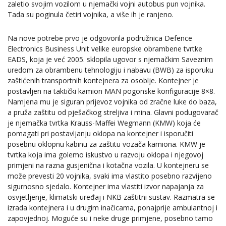
zaletio svojim vozilom u njemački vojni autobus pun vojnika.
Tada su poginula četiri vojnika, a više ih je ranjeno.
Na nove potrebe prvo je odgovorila podružnica Defence
Electronics Business Unit velike europske obrambene tvrtke
EADS, koja je već 2005. sklopila ugovor s njemačkim Saveznim
uredom za obrambenu tehnologiju i nabavu (BWB) za isporuku
zaštićenih transportnih kontejnera za osoblje. Kontejner je
postavljen na taktički kamion MAN pogonske konfiguracije 8×8.
Namjena mu je siguran prijevoz vojnika od zračne luke do baza,
a pruža zaštitu od pješačkog streljiva i mina. Glavni podugovarač
je njemačka tvrtka Krauss-Maffei Wegmann (KMW) koja će
pomagati pri postavljanju oklopa na kontejner i isporučiti
posebnu oklopnu kabinu za zaštitu vozača kamiona. KMW je
tvrtka koja ima golemo iskustvo u razvoju oklopa i njegovoj
primjeni na razna gusjenična i kotačna vozila. U kontejneru se
može prevesti 20 vojnika, svaki ima vlastito posebno razvijeno
sigurnosno sjedalo. Kontejner ima vlastiti izvor napajanja za
osvjetljenje, klimatski uređaj i NKB zaštitni sustav. Razmatra se
izrada kontejnera i u drugim inačicama, ponajprije ambulantnoj i
zapovjednoj. Moguće su i neke druge primjene, posebno tamo