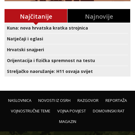
Najčitanije
Najnovije
Kuna: nova hrvatska kratka strojnica
Natječaji i oglasi
Hrvatski snajperi
Orijentacija i fizička spremnost na testu
Streljačko naoružanje: H11 osvaja svijet
NASLOVNICA
NOVOSTI IZ OSRH
RAZGOVOR
REPORTAŽA
VOJNOSTRUČNE TEME
VOJNA POVIJEST
DOMOVINSKI RAT
MAGAZIN