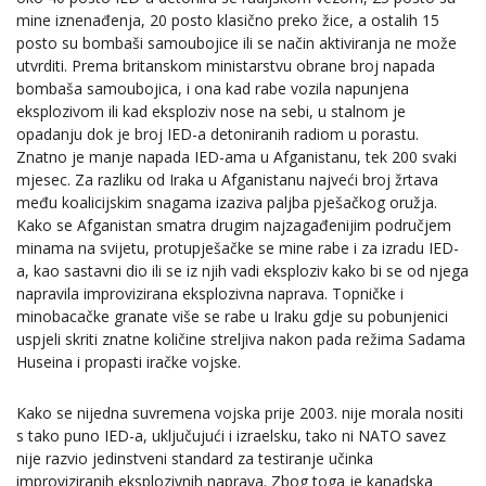
mine iznenađenja, 20 posto klasično preko žice, a ostalih 15
posto su bombaši samoubojice ili se način aktiviranja ne može
utvrditi. Prema britanskom ministarstvu obrane broj napada
bombaša samoubojica, i ona kad rabe vozila napunjena
eksplozivom ili kad eksploziv nose na sebi, u stalnom je
opadanju dok je broj IED-a detoniranih radiom u porastu.
Znatno je manje napada IED-ama u Afganistanu, tek 200 svaki
mjesec. Za razliku od Iraka u Afganistanu najveći broj žrtava
među koalicijskim snagama izaziva paljba pješačkog oružja.
Kako se Afganistan smatra drugim najzagađenijim područjem
minama na svijetu, protupješačke se mine rabe i za izradu IED-
a, kao sastavni dio ili se iz njih vadi eksploziv kako bi se od njega
napravila improvizirana eksplozivna naprava. Topničke i
minobacačke granate više se rabe u Iraku gdje su pobunjenici
uspjeli skriti znatne količine streljiva nakon pada režima Sadama
Huseina i propasti iračke vojske.
Kako se nijedna suvremena vojska prije 2003. nije morala nositi
s tako puno IED-a, uključujući i izraelsku, tako ni NATO savez
nije razvio jedinstveni standard za testiranje učinka
improviziranih eksplozivnih naprava. Zbog toga je kanadska