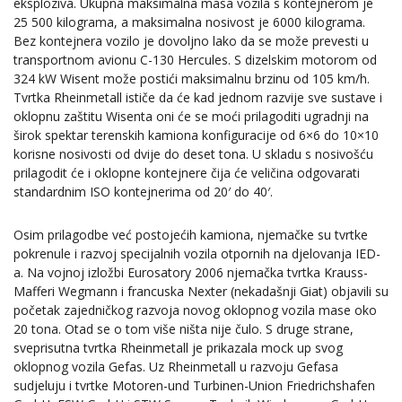
eksploziva. Ukupna maksimalna masa vozila s kontejnerom je
25 500 kilograma, a maksimalna nosivost je 6000 kilograma.
Bez kontejnera vozilo je dovoljno lako da se može prevesti u
transportnom avionu C-130 Hercules. S dizelskim motorom od
324 kW Wisent može postići maksimalnu brzinu od 105 km/h.
Tvrtka Rheinmetall ističe da će kad jednom razvije sve sustave i
oklopnu zaštitu Wisenta oni će se moći prilagoditi ugradnji na
širok spektar terenskih kamiona konfiguracije od 6×6 do 10×10
korisne nosivosti od dvije do deset tona. U skladu s nosivošću
prilagodit će i oklopne kontejnere čija će veličina odgovarati
standardnim ISO kontejnerima od 20′ do 40′.
Osim prilagodbe već postojećih kamiona, njemačke su tvrtke
pokrenule i razvoj specijalnih vozila otpornih na djelovanja IED-
a. Na vojnoj izložbi Eurosatory 2006 njemačka tvrtka Krauss-
Mafferi Wegmann i francuska Nexter (nekadašnji Giat) objavili su
početak zajedničkog razvoja novog oklopnog vozila mase oko
20 tona. Otad se o tom više ništa nije čulo. S druge strane,
sveprisutna tvrtka Rheinmetall je prikazala mock up svog
oklopnog vozila Gefas. Uz Rheinmetall u razvoju Gefasa
sudjeluju i tvrtke Motoren-und Turbinen-Union Friedrichshafen