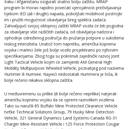
Iraku i Afganistanu osigurati znatno bolju zaštitu. MRAP
program bi morao rapidno povećati vjerojatnost preživljavanja
tijekom IED (ali i drugih) napada, poboljšati mobilnost postrojbi
im i pružiti mogućnost obavljanja šireg spektra zadaća.
Zahvaljujući svojoj oklopnoj zaštiti MRAP vozila će biti pogodna
za obavljanje više različitih zadaća, od obavljanja nadzora i
ophodnje određenog područja do pružanja potpore u sukobima
niskog intenziteta. Unatoč tom napretku, američka kopnena
vojska i marinci žele još bolje vozilo projektirano po njihovim
specifikacijama. Zbog toga su pokrenuli zajednički razvoj Joint
Light Tactical Vehicle kojim će zamijeniti AM General High
Mobility Multipurpose Wheeled Vehicle, poznatijeg pod nazivima
Hummer ili Humvee. Najveći nedostatak Hummera je loša, ili
bolje rečeno nikakva oklopna zaštita.
U međuvremenu su prilike (ili bolje rečeno neprilike) natjerali
američku kopnenu vojsku da se opremi raznolikim vozilima.
Tako su naručili 85 Buffalo Mine Protected Clearance Vehicle
tvrtke Technical Solutions Group, 79 Husky Mine Detection
Vehicle, 321 General Dynamics Land Systems-Canada RG-31
Charger Mine-Resistant Vehicle i 125 Force Protection Cougar