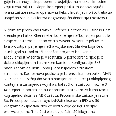
gdje ima mnogo skupe opreme osjetljive na metke i krhotine
koju treba zaštiti. Oklopni kontejner pruža im odgovarajuću
razinu zaštite i nužnu operativnu fleksibilnost. Jedino što treba za
uspješan rad je platforma odgovarajućih dimenzija i nosivosti.
Sličnim smjerom kao i tvrtka Defence Electronics Business Unit
krenula je i tvrtka Rheinmetall koja je njemačkoj vojsci ponudila
svoje modularno oklopno vozilo Wisent. Wisent je još uvijek u
fazi prototipa, pa je njemačka vojska naručila dva koja će u
idućih godinu i pol proći opsežan program ispitivanja.
Modularnost Wisenta je višestruka. S jedne strane riječ je o
dobro oklopljenom terenskom kamionu konfiguracije 8×8,
naoružanom daljinski upravljivom kupolom s treškom
strojnicom. Kao osnova poslužio je terenski kamion tvrtke MAN
iz SX serije. Stražnji dio vozila namijenjen je ukrcaju oklopljenog
kontejnera za prijevoz vojnika s balističkom zaštitom razine 3.
Kontejner je opremljen autonomnim sustavom za klimatizaciju
koji ujedno služi i za ABK zaštitu. Protuminska zaštita je razine
3b. Prototipovi zasad mogu izdržati eksploziju IED-a s 50
kilograma eksploziva, dok će vozilo koje će ući u serijsku
proizvodnju moći izdržati eksploziju čak 150 kilograma