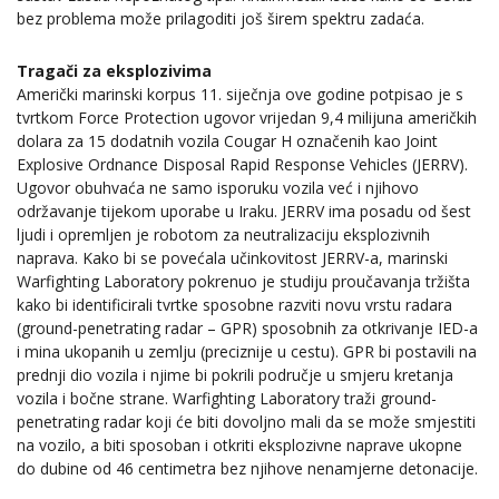
bez problema može prilagoditi još širem spektru zadaća.
Tragači za eksplozivima
Američki marinski korpus 11. siječnja ove godine potpisao je s
tvrtkom Force Protection ugovor vrijedan 9,4 milijuna američkih
dolara za 15 dodatnih vozila Cougar H označenih kao Joint
Explosive Ordnance Disposal Rapid Response Vehicles (JERRV).
Ugovor obuhvaća ne samo isporuku vozila već i njihovo
održavanje tijekom uporabe u Iraku. JERRV ima posadu od šest
ljudi i opremljen je robotom za neutralizaciju eksplozivnih
naprava. Kako bi se povećala učinkovitost JERRV-a, marinski
Warfighting Laboratory pokrenuo je studiju proučavanja tržišta
kako bi identificirali tvrtke sposobne razviti novu vrstu radara
(ground-penetrating radar – GPR) sposobnih za otkrivanje IED-a
i mina ukopanih u zemlju (preciznije u cestu). GPR bi postavili na
prednji dio vozila i njime bi pokrili područje u smjeru kretanja
vozila i bočne strane. Warfighting Laboratory traži ground-
penetrating radar koji će biti dovoljno mali da se može smjestiti
na vozilo, a biti sposoban i otkriti eksplozivne naprave ukopne
do dubine od 46 centimetra bez njihove nenamjerne detonacije.