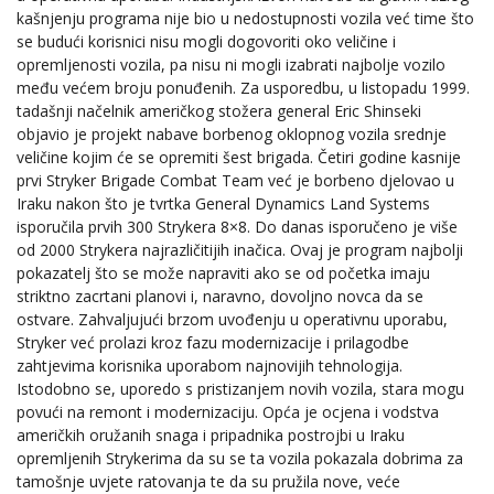
kašnjenju programa nije bio u nedostupnosti vozila već time što
se budući korisnici nisu mogli dogovoriti oko veličine i
opremljenosti vozila, pa nisu ni mogli izabrati najbolje vozilo
među većem broju ponuđenih. Za usporedbu, u listopadu 1999.
tadašnji načelnik američkog stožera general Eric Shinseki
objavio je projekt nabave borbenog oklopnog vozila srednje
veličine kojim će se opremiti šest brigada. Četiri godine kasnije
prvi Stryker Brigade Combat Team već je borbeno djelovao u
Iraku nakon što je tvrtka General Dynamics Land Systems
isporučila prvih 300 Strykera 8×8. Do danas isporučeno je više
od 2000 Strykera najrazličitijih inačica. Ovaj je program najbolji
pokazatelj što se može napraviti ako se od početka imaju
striktno zacrtani planovi i, naravno, dovoljno novca da se
ostvare. Zahvaljujući brzom uvođenju u operativnu uporabu,
Stryker već prolazi kroz fazu modernizacije i prilagodbe
zahtjevima korisnika uporabom najnovijih tehnologija.
Istodobno se, uporedo s pristizanjem novih vozila, stara mogu
povući na remont i modernizaciju. Opća je ocjena i vodstva
američkih oružanih snaga i pripadnika postrojbi u Iraku
opremljenih Strykerima da su se ta vozila pokazala dobrima za
tamošnje uvjete ratovanja te da su pružila nove, veće