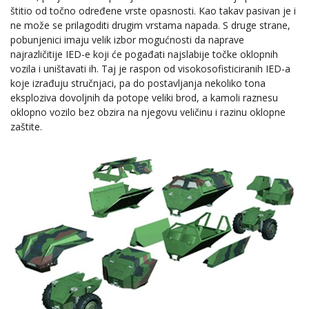
štitio od točno određene vrste opasnosti. Kao takav pasivan je i
ne može se prilagoditi drugim vrstama napada. S druge strane,
pobunjenici imaju velik izbor mogućnosti da naprave
najrazličitije IED-e koji će pogađati najslabije točke oklopnih
vozila i uništavati ih. Taj je raspon od visokosofisticiranih IED-a
koje izrađuju stručnjaci, pa do postavljanja nekoliko tona
eksploziva dovoljnih da potope veliki brod, a kamoli raznesu
oklopno vozilo bez obzira na njegovu veličinu i razinu oklopne
zaštite.