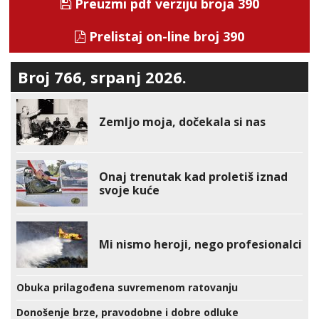
Preuzmi pdf verziju broja 390
Prelistaj on-line broj 390
Broj 766, srpanj 2026.
Zemljo moja, dočekala si nas
Onaj trenutak kad proletiš iznad
svoje kuće
Mi nismo heroji, nego profesionalci
Obuka prilagođena suvremenom ratovanju
Donošenje brze, pravodobne i dobre odluke