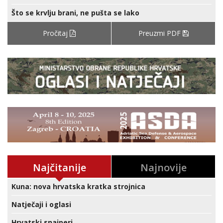
Što se krvlju brani, ne pušta se lako
Pročitaj
Preuzmi PDF
Najčitanije
Najnovije
Kuna: nova hrvatska kratka strojnica
Natječaji i oglasi
Hrvatski snajperi