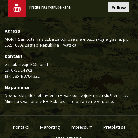
Follow
Pratite naš Youtube kanal
Adresa
MORH, Samostalna služba za odnose s javnošću i vojna glasila, p.p.
252, 10002 Zagreb, Republika Hrvatska
Kontakt
e-mail:
hrvojnik@morh.hr
tel: 0752 24 302
fax: 385 1/3784 322
Napomena
Novinarski prilozi objavljeni u Hrvatskom vojniku nisu službeni stav
Ministarstva obrane RH. Rukopise i fotografije ne vraćamo.
Kontakti
Marketing
Impressum
Pretplati se