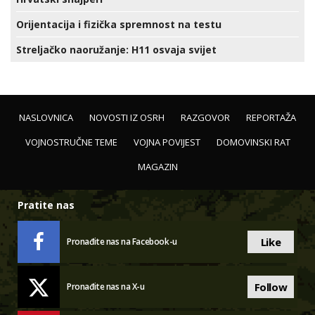
Orijentacija i fizička spremnost na testu
Streljačko naoružanje: H11 osvaja svijet
NASLOVNICA
NOVOSTI IZ OSRH
RAZGOVOR
REPORTAŽA
VOJNOSTRUČNE TEME
VOJNA POVIJEST
DOMOVINSKI RAT
MAGAZIN
Pratite nas
Like
Pronađite nas na Facebook-u
Follow
Pronađite nas na X-u