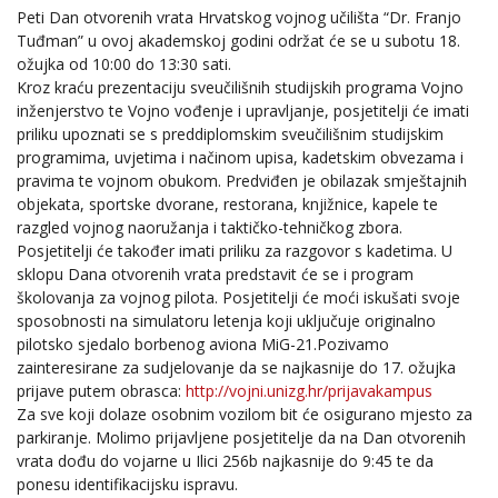
Peti Dan otvorenih vrata Hrvatskog vojnog učilišta “Dr. Franjo
Tuđman” u ovoj akademskoj godini održat će se u subotu 18.
ožujka od 10:00 do 13:30 sati.
Kroz kraću prezentaciju sveučilišnih studijskih programa Vojno
inženjerstvo te Vojno vođenje i upravljanje, posjetitelji će imati
priliku upoznati se s preddiplomskim sveučilišnim studijskim
programima, uvjetima i načinom upisa, kadetskim obvezama i
pravima te vojnom obukom. Predviđen je obilazak smještajnih
objekata, sportske dvorane, restorana, knjižnice, kapele te
razgled vojnog naoružanja i taktičko-tehničkog zbora.
Posjetitelji će također imati priliku za razgovor s kadetima. U
sklopu Dana otvorenih vrata predstavit će se i program
školovanja za vojnog pilota. Posjetitelji će moći iskušati svoje
sposobnosti na simulatoru letenja koji uključuje originalno
pilotsko sjedalo borbenog aviona MiG-21.Pozivamo
zainteresirane za sudjelovanje da se najkasnije do 17. ožujka
prijave putem obrasca:
http://vojni.unizg.hr/prijavakampus
Za sve koji dolaze osobnim vozilom bit će osigurano mjesto za
parkiranje. Molimo prijavljene posjetitelje da na Dan otvorenih
vrata dođu do vojarne u Ilici 256b najkasnije do 9:45 te da
ponesu identifikacijsku ispravu.