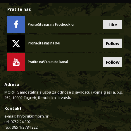
Pratite nas
Like
Pronađite nas na Facebook-u
Follow
Pronađite nas na X-u
Follow
Pratite naš Youtube kanal
Adresa
MORH, Samostalna služba za odnose s javnošću i vojna glasila, p.p.
252, 10002 Zagreb, Republika Hrvatska
Kontakt
e-mail:
hrvojnik@morh.hr
tel: 0752 24 302
fax: 385 1/3784 322