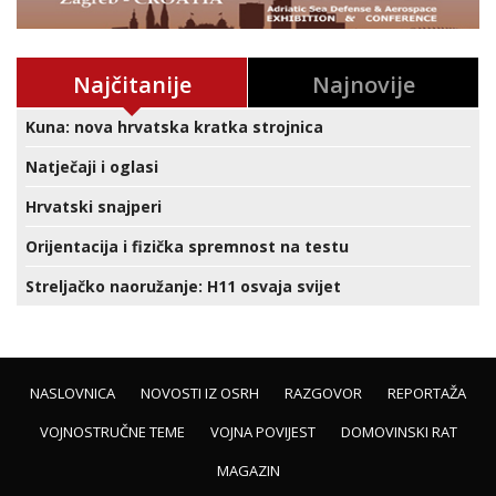
Najčitanije
Najnovije
Kuna: nova hrvatska kratka strojnica
Natječaji i oglasi
Hrvatski snajperi
Orijentacija i fizička spremnost na testu
Streljačko naoružanje: H11 osvaja svijet
NASLOVNICA
NOVOSTI IZ OSRH
RAZGOVOR
REPORTAŽA
VOJNOSTRUČNE TEME
VOJNA POVIJEST
DOMOVINSKI RAT
MAGAZIN